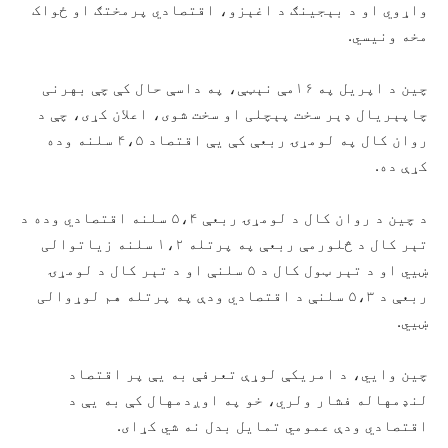
واړوي او د بېجينګ د اغېزو، اقتصادي پرمختګ او ځواک
مخه ونيسي.
چين د اپريل په ۱۶مې نېټې، په داسې حال کې چې بهرنی
چاپېريال ډېر سخت پېچلی او سخت شوی، اعلان کړی، چې د
روان کال په لومړۍ ربعې کې یې اقتصاد ۴،۵ سلنه وده
کړې ده.
د چين د روان کال د لومړۍ ربعې ۵،۴ سلنه اقتصادي وده د
تېر کال د څلورمې ربعې په پرتله ۱،۲ سلنه زیاتوالی
ښيي او د تېر ټول کال د ۵ سلنې او د تېر کال د لومړۍ
ربعې د ۵،۳ سلنې د اقتصادي ودې په پرتله هم لوړوالی
ښيي.
چين وايي، د امريکې لوړې تعرفې به یې پر اقتصاد
لنډمهاله فشار ولري، خو په اوږدمهال کې به یې د
اقتصادي ودې عمومي تمايل بدل نه شي کړای.