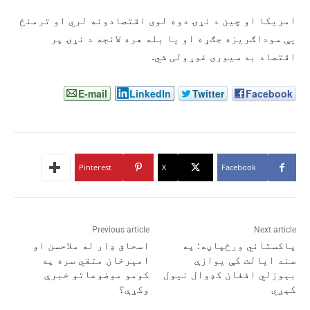
امريکا او چين د نړۍ دوه لوی اقتصادونه لري او ترمنځ
يې سوداګریزه جګړه او یا بله هره لانجه د نړۍ پر
اقتصاد بد سیوری غوړولی شي.
E-mail
LinkedIn
Twitter
Facebook
Pinterest
X
Facebook
Previous article
Next article
پاکستاني ورځپاڼه: په
اسحاق ډار له ملاحسن او
سند ایالت کې یوازې
امیرخان متقي سره په
بېوزلي افغان کډوال نیول
کومو موضوعاتو خبرې
کېږي
وکړې؟