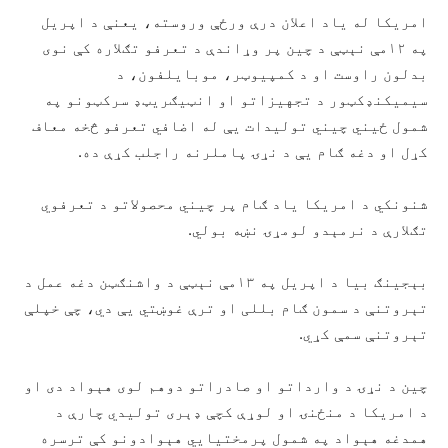
امريکا له ياد اعلان درې ورځې وروسته، یعنې د اپريل
په ۱۲مې نېټې د چين پر وړاندې د تعرفو تګلاره کې نوی
بدلون راوست او د کمپيوټر، موبایلفون، د
سیمیکنډکټور د تجهیزاتو او انټيګریټډ سرکټونو په
شمول ځيني چيني تولیدات يې له اضافي تعرفو څخه معاف
کړل او دغه ګام یې د نړۍ پاملرنه راجلب کړې ده.
شنونکي د امريکا ياد ګام پر چیني محصولاتو د تعرفوي
تګلارې د نرمېدو لومړۍ نښه بولي.
بېجینګ بیا د اپریل په ۱۳مې نېټې د واشنګټن دغه عمل د
تېروتنې د سمون ګام بللی او ترې غوښتي يې دي، چې خپلې
تېروتنې سمې کړي.
چین د نړۍ د وارداتو او صادراتو دوهم لوی هېواد دی او
د امریکا د منځنۍ او لوړې کچې ډېری توليدي چارې د
همدغه هېواد په شمول پرمختیايي هېوادونو کې ترسره