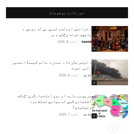
نور تازه موضوعات
د فرانسې اوولسم لویې بې له دې چې د
پاچهۍ خوند وڅکي ومړ
taand
-
اګست 8, 2026
+
د تېلو جگړه؛ د تمدن د ماتم کیسه| انجنیر
زلمی نصرت
تاند
-
اګست 8, 2026
+
عربي سرمایه او نوې استعمارګري: څنګه
اقتصادي ګټې له سیاسي تسلط سره
ونښلیدې؟
تاند
-
اګست 7, 2026
+