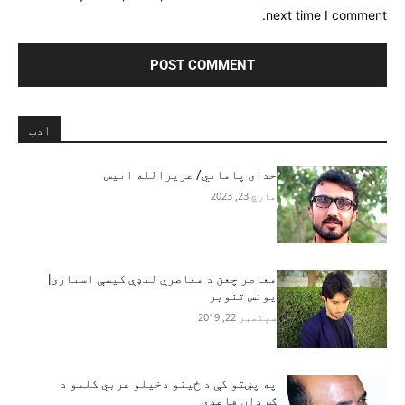
next time I comment.
ادب
خدای پاماني/ عزیزالله انیس
مارچ 23, 2023
معاصر چغن د معاصرې لنډې کیسې استازی|
یونس تنویر
سپتمبر 22, 2019
په پښتو کې د ځينو دخيلو عربي کلمو د
ګردان قاعدې