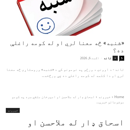
«شنبه» څه معنا لري او له کومه راغلې
ده؟
تاند
-
اګست 6, 2026
+
5
تاند - د اوونۍ د ورځو په نومونو کې د «شنبه» وروستاړی څه معنا
لري او دا کلمه له کومه راغلې ده چې ورڅخه...