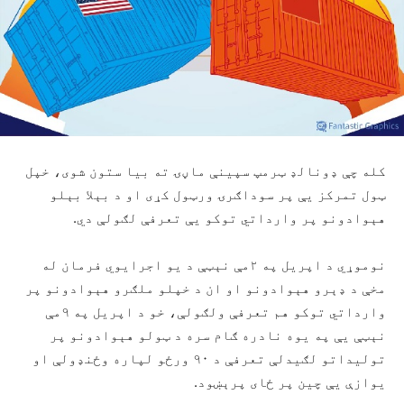
کله چې ډونالډ ټرمپ سپينې ماڼۍ ته بیا ستون شوی، خپل
ټول تمرکز يې پر سوداګرۍ ورټول کړی او د بېلا بېلو
هېوادونو پر وارداتي توکو يې تعرفې لګولې دي.
نوموړي د اپريل په ۲مې نېټې د يو اجرايوي فرمان له
مخې د ډېرو هېوادونو او ان د خپلو ملګرو هېوادونو پر
وارداتي توکو هم تعرفې ولګولې، خو د اپريل په ۹مې
نېټې يې په يوه نادره ګام سره د ټولو هېوادونو پر
توليداتو لګيدلې تعرفې د ۹۰ ورځو لپاره وځنډولې او
يوازې يې چين پر ځای پرېښود.