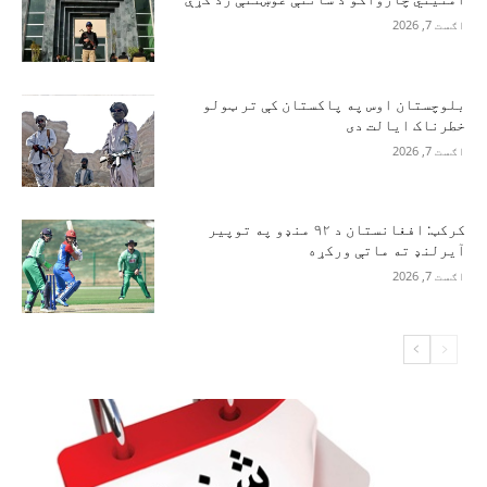
اګست 7, 2026
بلوچستان اوس په پاکستان کې تر ټولو
خطرناک ایالت دی
اګست 7, 2026
کرکټ: افغانستان د ۹۲ منډو په توپیر
آیرلنډ ته ماتې ورکړه
اګست 7, 2026