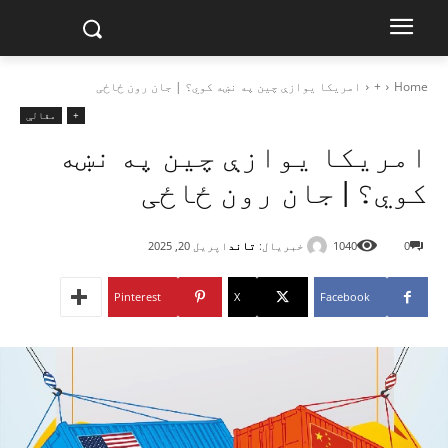
Home
+
امريکا یوازې چين په نښه کوي؟ | جان رون ځاځی
+
مقالې
امريکا یوازې چين په نښه
کوي؟ | جان رون ځاځی
خبریال:
تاند
0
1040
اپریل 20, 2025
Pinterest
X
Facebook