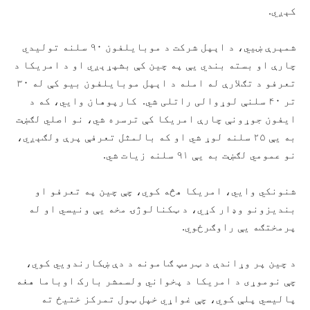
کېږي.
شمېرې ښيي، د اېپل شرکت د موبایلفون ۹۰ سلنه تولیدي
چارې او بسته بندي يې په چين کې بشپړېږي او د امریکا د
تعرفو د تګلارې له امله د اېپل موبایلفون بیو کې له ۳۰
تر ۴۰ سلنې لوړوالی راتلی شي. کارپوهان وايي، که د
ايفون جوړونې چارې امریکا کې ترسره شي، نو اصلي لګښت
به یې ۲۵ سلنه لوړ شي او که بالمثل تعرفې پرې ولګېږي،
نو عمومي لګښت به یې ۹۱ سلنه زیات شي.
شنونکي وايي، امریکا هڅه کوي، چې چين په تعرفو او
بندیزونو وډار کړي، د ټکنالوژۍ مخه یې ونيسي او له
پرمختګه يې راوګرځوي.
د چين پر وړاندې د ټرمپ ګامونه د دې ښکارندويي کوي،
چې نوموړی د امريکا د پخواني ولسمشر بارک اوباما هغه
پالیسي پلې کوي، چې غواړي خپل ټول تمرکز ختیځ ته