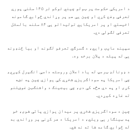
د امريکې حکومت پر ټولو چيني توکو تر ۱۴۵ سلنې پورې
تعرفې وضع کړي او چين یې هم پر وړاندې ځوابي ګامونه
اخيستي او پر امريکايي توليداتو يې ۸۴ سلنه بالمثل
تعرفې لګولې دي.
سپينه ماڼۍ وايي، د ګمرګي تعرفو لګونه او بیا ځنډونه
يې له پيله د پلان برخه وه.
د ډونالډ ټرمپ له ياد اعلان وروسته داسې انګېرل کېږي،
چې امريکا په سوداګريزې شخړې کې يوازې چين په نښه
کړی او په دې هڅه کې دی، چې بېجينګ د واشنګټن غوښتنو
ته غاړه کېږدي.
چين د سوداګريزې شخړې پر ميدان يوازې پاتې شوی، خو
په ټينګار يې ويلي، د امريکا د هر کړنې پر وړاندې به
له ځوابي ګامه شا ته نه شي.