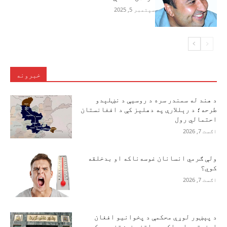
سپتمبر 5, 2025
خبرونه
د هند له سمندر سره د روسیې د نښلېدو
طرحه؛ د رېللارې په دهلېز کې د افغانستان
احتمالي رول
اګست 7, 2026
ولې ګرمي انسانان غوسه‌ناکه او بدخلقه
کوي؟
اګست 7, 2026
د پېښور لوړې محکمې د پخوانیو افغان
امنیتي چارواکو د ساتنې غوښتنې رد کړې