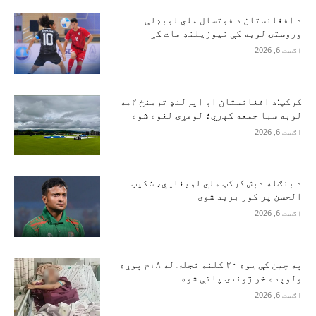
د افغانستان د فوتسال ملي لوبډلې
وروستۍ لوبه کې نیوزیلنډ مات کړ
اګست 6, 2026
کرکټ:د افغانستان او ایرلنډ ترمنځ ۲مه
لوبه سبا جمعه کېږي؛ لومړۍ لغوه شوه
اګست 6, 2026
د بنګله دېش کرکټ ملي لوبغاړي، شکیب
الحسن پر کور برید شوی
اګست 6, 2026
په چین کې یوه ۲۰ کلنه نجلۍ له ۱۸م پوړه
ولوېده خو ژوندۍ پاتې شوه
اګست 6, 2026