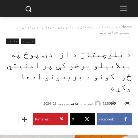
Home
خبرونه
د بلوچستان د ازادۍ پوځ په بیلابیلو برخو کې پر
امنیتي ځواکونو...
خبرونه
فلسفه
د بلوچستان د ازادۍ پوځ په
بیلابیلو برخو کې پر امنیتي
ځواکونو د بریدونو ادعا
وکړه
خبریال:
تاند
0
1220
نوومبر 23, 2024
Pinterest
X
Facebook