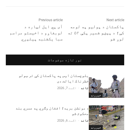
Previous article
Next article
پاکستان د پولیو په لومه
آی پي اېل لپاره د
کې؛ د پېښو شمیر پکې ۵۲ ته
لوبغاړو د اخیستو مراسم
لوړ شو
سبا یکشنبه پیلېږي
نور تازه موضوعات
بلوچستان اوس په پاکستان کې تر ټولو
خطرناک ایالت دی
تاند
-
اګست 7, 2026
خبرونه
د مونشن برید؛ افغان وګړي په عمري بند
محکوم شو
تاند
-
اګست 6, 2026
خبرونه