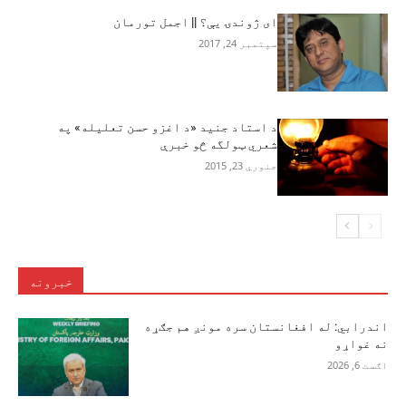
ای ژوندۍ یې؟ || اجمل تورمان
سپتمبر 24, 2017
د استاد جنيد «د اغزو حسن تعليله» په
شعري ټولگه څو خبرې
جنوري 23, 2015
خبرونه
اندرابي: له افغانستان سره مونږ هم جګړه
نه غواړو
اګست 6, 2026