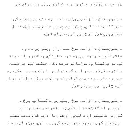
ځواکونو بریدونه کړي او مرګ ژوبلې یې وراړولي دي.
د بلوچستان د ازادۍ پوځ په ادعا په دغو بریدونو کې
درې تنه پاکستاني پوځیان، چې یو جاسوس هم پکې شامل
دی، ووژل شول او څلور نور ټپیان شول.
د بلوچستان د ازادۍ پوځ همداراز ویلي چې د دوی
جنګیالیو د پنجشنبې په شپه د نوشکي په ګوربرات سیمه
کې پر پاکستاني پوځیانو برید وکړ. جنګیالیو پر دښمن
د اتوماتیکو وسلو او د ګرینډ لانچر ګولیو برید وکړ. په
دې برید کې دوه دښمن ځواکونه په ځای ووژل شول او لږ تر
لږه څلور نور ټپیان شول.
د بلوچستان د ازادۍ پوځ ویلي چې پاکستاني پوځ د
نوومبر له ۱۹ څخه د نوشکي په منجروه، مخبلي، او
ګوربرات سیمو او د لیجي او شورپارد پر ګاونډیو سیمو
بریدونه کړي وو. په دغو سیمو کې یې د درې ورځو لپاره د