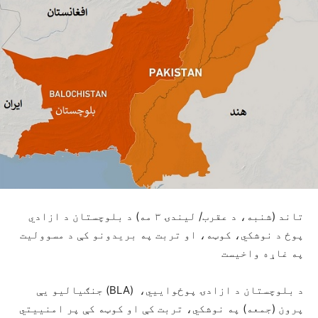
تاند (شنبه، د عقرب/ لیندۍ ۳ مه) د بلوچستان د ازادي
پوځ د نوشکي، کوټه، او تربت په بریدونو کې د مسوولیت
په غاړه واخیست
د بلوچستان د ازادۍ پوځواييي، (BLA) جنګیالیو یې
پرون (جمعه) په نوشکي، تربت کې او کوټه کې پر امنییتي