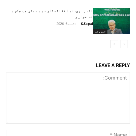
اندرابي: له افغانستان سره مونږ هم جګړه
نه غواړو
S.Sapai
-
اګست 6, 2026
خبرونه
LEAVE A REPLY
Comment:
me:*