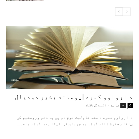
د ارواوو کمره |پوهاند بشیر دودیال
تاند
-
اګست 2, 2026
+
0
د ارواوو کمره د هغه ناولیت نوم دی چې په دغو وروستیو کې
ښاغلي حفیظ الله تُراب په جرمني کې لیکلی دی. تُراب صاحب...