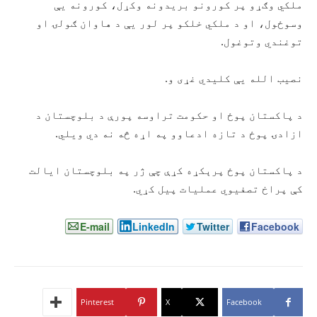
ملکي وګړو پر کورونو بریدونه وکړل، کورونه یې
وسوځول، او د ملکي خلکو پر لور یې د هاوان ګولۍ او
توغندي وتوغول.
نصیب الله یې کلیدي غړی و.
د پاکستان پوځ او حکومت تراوسه پورې د بلوچستان د
ازادۍ پوځ د تازه ادعاوو په اړه څه نه دي ویلي.
د پاکستان پوځ پرېکړه کړې چې ژر په بلوچستان ایالت
کې پراخ تصفیوي عملیات پیل کړي.
E-mail
LinkedIn
Twitter
Facebook
Pinterest
X
Facebook