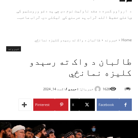
د ارواوو کمره د هغه ناولیت نوم دی چې په دغو وروستیو کې
ښاغلي حفیظ الله تُراب په جرمني کې لیکلی دی. تُراب صاحب...