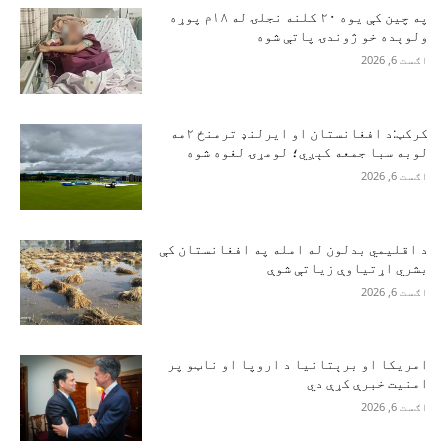
په چین کې یوه ۲۰ کلنه نجلۍ له ۱۸م پوړه
ولوېده خو ژوندۍ پاتې شوه
اګست 6, 2026
کرکټ:د افغانستان او ایرلنډ ترمنځ ۲مه
لوبه سبا جمعه کېږي؛ لومړۍ لغوه شوه
اګست 6, 2026
د اقلیمي بدلون له امله په افغانستان کې
بشري اړتیاوې زیاتې شوې
اګست 6, 2026
امریکا او برېتانیا د اروپا او ناټو پر
امنیت خبرې کړې دي
اګست 6, 2026