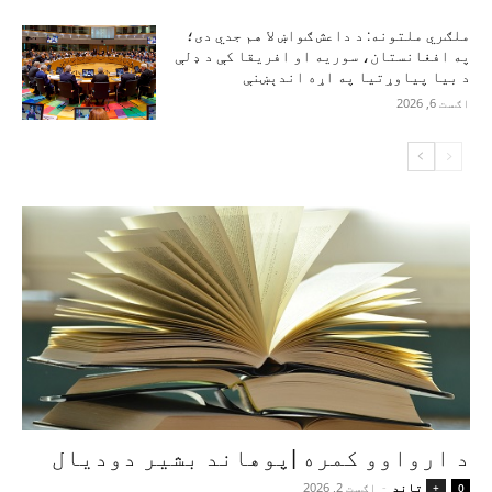
ملګري ملتونه: د داعش ګواښ لا هم جدي دی؛
په افغانستان، سوریه او افریقا کې د ډلې
د بیا پیاوړتیا په اړه اندېښنې
اګست 6, 2026
د ارواوو کمره |پوهاند بشیر دودیال
تاند
-
اګست 2, 2026
+
0