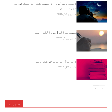
د سپوږمۍ لوُر، د پښتو شعر په هسک کې یو
نوی ستوری
جنوري 18, 2016
پښتونواله | نورالله زهير
فبروري 6, 2020
د بريال ناياب څو شعرونه
اګست 22, 2013
خبرونه