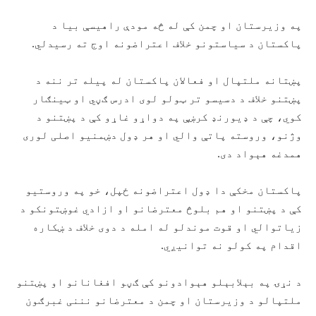
په وزیرستان او چمن کې له څه مودې راهیسې بیا د
پاکستان د سیاستونو خلاف اعتراضونه اوج ته رسیدلي.
پښتانه ملتپال او فعالان پاکستان له پيله تر ننه د
پښتنو خلاف د دسیسو تر ټولو لوی ادرس ګڼي او ټینګار
کوي، چې د ډیورنډ کرښې په دواړو غاړو کې د پښتنو د
وژنو، وروسته پاتې والي او هر ډول دښمنیو اصلی لوری
همدغه هېواد دی.
پاکستان مخکې دا ډول اعتراضونه ځپل، خو په وروستیو
کې د پښتنو او هم بلوڅ معترضانو او ازادي غوښتونکو د
زیاتوالي او قوت موندلو له امله د دوی خلاف د ښکاره
اقدام په کولو نه توانیږي.
د نړۍ په بېلابېلو هېوادونو کې ګڼو افغانانو او پښتنو
ملتپالو د وزیرستان او چمن د معترضانو نننی غبرګون