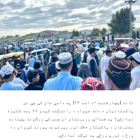
تاند (چهارشنبه -د اسد ٢۴) په داسې حال کې چې نن
پاکستانیان د دغه هېواد د رامنځته کیدو ۷۷ یمه کلیزه
نمانځي؛ په شمالي وزیرستان او چمن کې زرګونه پښتانه
معترضان د پاکستان خلاف تور بیرغونه پورته کوي او دا
ورځ د تورې ورځې په توګه نمانځي.