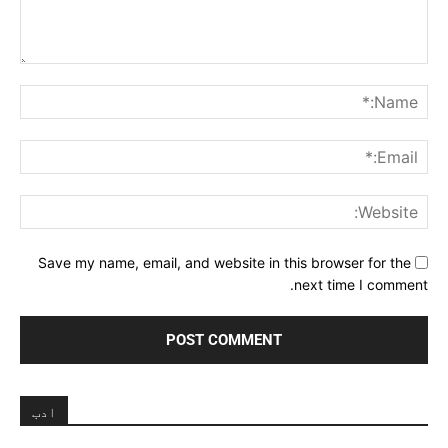
Comment:
me:*
ail:*
ite:
Save my name, email, and website in this browser for the
next time I comment.
ادب