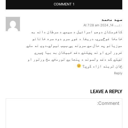
1 COMMENT
سید محمد
اګست 14, 2024 At 7:28 am
کافرستان دوهم اسرائیل د سیمي د سرطان دانه به
خامخا غوڅیږي. دریغا د غوړ سرو دوه سره خانانو
موزیانو په حال سي سرونه یې ټیټ نیولي.دوۍ نه ملي
غرور لري او نه پښتني دغه خبیثان به بیا چیرې
تښتي که دغه ولسونه د پنجابي تورمخي مخ ورتور او
ځان ترینه ازاد کړي؟
Reply
LEAVE A REPLY