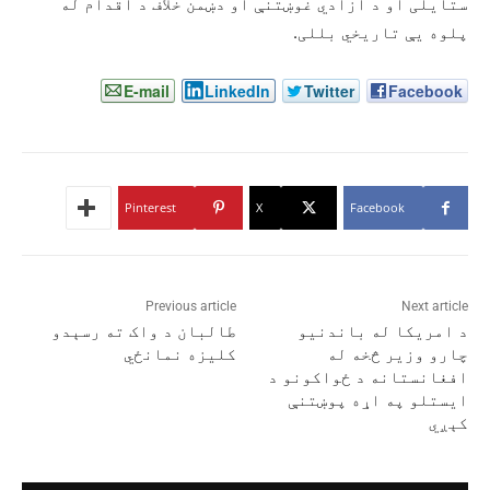
ستایلی او د ازادي غوښتنې او دښمن خلاف د اقدام له
پلوه یې تاریخي بللی.
E-mail
LinkedIn
Twitter
Facebook
Pinterest
X
Facebook
Previous article
Next article
د امریکا له باندنیو
طالبان د واک ته رسېدو
چارو وزیر څخه له
کلیزه نمانځي
افغانستانه د ځواکونو د
ایستلو په اړه پوښتنې
کېږي