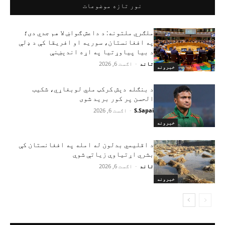
نور تازه موضوعات
ملګري ملتونه: د داعش ګواښ لا هم جدي دی؛
په افغانستان، سوریه او افریقا کې د ډلې
د بیا پیاوړتیا په اړه اندېښنې
تاند
-
اګست 6, 2026
خبرونه
د بنګله دېش کرکټ ملي لوبغاړي، شکیب
الحسن پر کور برید شوی
S.Sapai
-
اګست 6, 2026
خبرونه
د اقلیمي بدلون له امله په افغانستان کې
بشري اړتیاوې زیاتې شوې
تاند
-
اګست 6, 2026
خبرونه