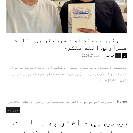
انجنیر مومند او د موسیقۍ بې‌ ازاره
هنر| ولي الله ملکزی
تاند
-
اګست 7, 2026
+
0
موسیقي د هیجان، عاطفې، مینې او کلیوال ژوند د ماښامونو او
حسرتجنو شېبو غږیزه انځورګري ده. موسیقي یوه ناوېلې او بې‌
ژبې انګازه ده...