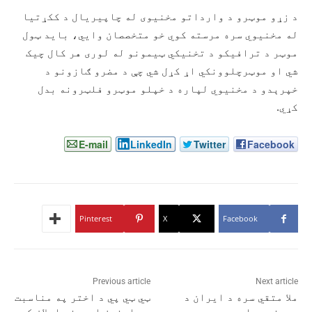
د زړو موټرو د وارداتو مخنیوی له چاپیریال د ککړتیا
له مخنیوي سره مرسته کوي خو متخصصان وايي، باید ټول
موټر د ترافیکو د تخنیکي ټیمونو له لوری هر کال چیک
شي او موټرچلوونکي اړ کړل شي چې د مضرو ګازونو د
خپرېدو د مخنیوي لپاره د خپلو موټرو فلټرونه بدل
کړي.
E-mail
LinkedIn
Twitter
Facebook
Pinterest
X
Facebook
Previous article
Next article
ملا متقي سره د ایران د
ټي ټي پي د اختر په مناسبت