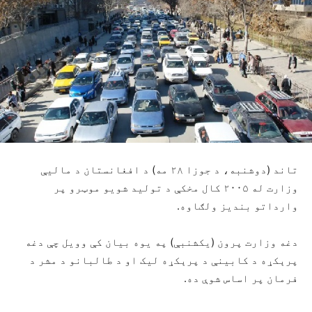
تاند (دوشنبه، د جوزا ۲۸ مه) د افغانستان د مالیې
وزارت له ۲۰۰۵ کال مخکې د تولید شویو موټرو پر
وارداتو بندیز ولګاوه.
دغه وزارت پرون (یکشنبې) په یوه بیان کې وویل چې دغه
پرېکړه د کابینې د پرېکړه لیک او د طالبانو د مشر د
فرمان پر اساس شوې ده.