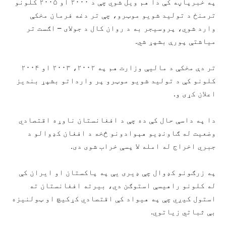
په خبرپاڼه کې دا هم ویل شوي چې د ۲۰۰۰ او ۲۰۰۵ کلونو
ترمنځ د تولید شویو موټرو، چې تر دغه فرمان مخکې
وارد شوي، پروسیجر به د روان کال د جولای – اګست تر
میاشتې پورې بشپړ شي.
تر دې مخکې د مالیې وزارت هم په ۲۰۰۲، ۲۰۰۳ او ۲۰۰۴
کلونو کې د تولید شویو موټرو پر وارداتو بشپړ بندیز
اعلان کړی و.
دا په داسې حال کې ده چې د افغانستان ناوړه اقتصادي
وضعیت له ګاونډیو هېوادونو څخه د افغان کډوالو د
جبري اخراج له امله لا پسې خراب شوی دی.
په زرګونو کډوال چې ډیری یې په پاکستان او ایران کې
له کلونو راهیسې استوګن دي، بیرته افغانستان ته
استول کیږي چې په هیواد کې اقتصادي کړکیچ او ټولنیزه
بې ثباتي زیاتوي.