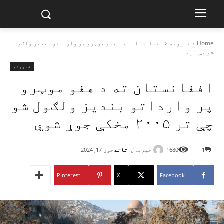
Home
خبرونه
افغانستان ته د هغو موټرو پر وارداتو بندیز ولګول
شو چې تر...
خبرونه
افغانستان ته د هغو موټرو
پر وارداتو بندیز ولګول شو
چې تر ۲۰۰۵ مخکې جوړ شوي
خبریال:
تاند
1
1680
جون 17, 2024
Pinterest
X
Facebook