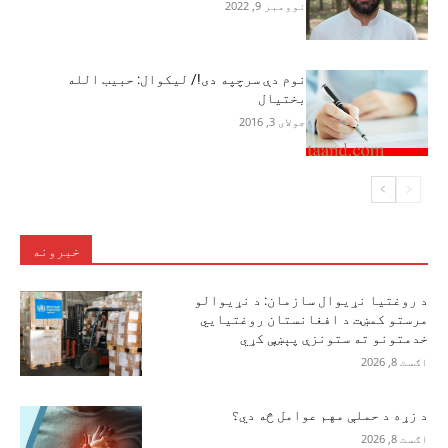
نوومبر 9, 2022
نوم دې سرچپه دی!/ لیکوال: حبیب الله
بختیال
جولای 3, 2016
خبرونه
د روغتیا نړیوال سازمان: د نړیوالو
مرستو کمښت د افغانستان روغتیايي
خدمتونو ته ستونزې پېښې کړي
اګست 8, 2026
د زړه د حملې مهم عوامل څه دي؟
اګست 8, 2026