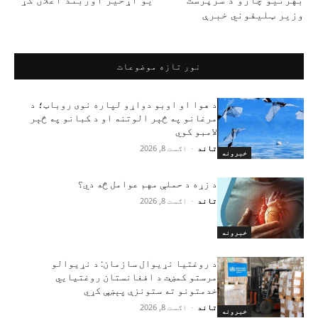
بهرنیو چارو د سرپرست
یو اړخیز اوربند اعلان کړ
وزیر ټلیفوني خبرې
نور تازه موضوعات
د هوا او اوبو دواړو لپاره نوی روباټ؛ د
مرغانو په څېر الوتنه او د کبانو په څېر
لامبو کوي
تاند
-
اګست 8, 2026
خبرونه
د زړه د حملې مهم عوامل څه دي؟
تاند
-
اګست 8, 2026
خبرونه
د روغتیا نړیوال سازمان: د نړیوالو
مرستو کمښت د افغانستان روغتیايي
خدمتونو ته ستونزې پېښې کړي
تاند
-
اګست 8, 2026
خبرونه