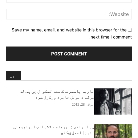
ite:
Save my name, email, and website in this browser for the
next time I comment.
ادب
باريس پاسترناک هغه ليکوال چې پس له
مرګه د نوبل جايزه ورکړل شوه
جولای 28, 2013
پر ادراکي ژبپوهنه د ګشټالټ ارواپوهنې
اغېز | اجمل ښکلى