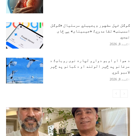
ګوګل خپل مشهور ډیجیټلي مرستیال «ګوګل
اسسټنټ» تقاعدوي؛ «جیمینای» یې ځای
نیسي
اګست 8, 2026
د هوا او اوبو دواړو لپاره نوی روباټ؛ د
مرغانو په څېر الوتنه او د کبانو په څېر
لامبو کوي
اګست 8, 2026