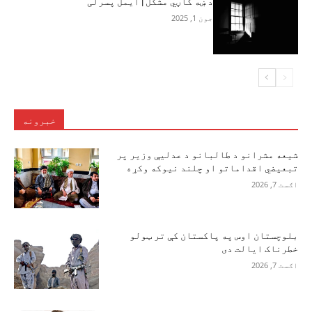
د ښه کاڼي مشکل | ایمل پسرلی
جون 1, 2025
خبرونه
شیعه مشرانو د طالبانو د عدلیې وزیر پر
تبعیضي اقداماتو او چلند نیوکه وکړه
اګست 7, 2026
بلوچستان اوس په پاکستان کې تر ټولو
خطرناک ایالت دی
اګست 7, 2026