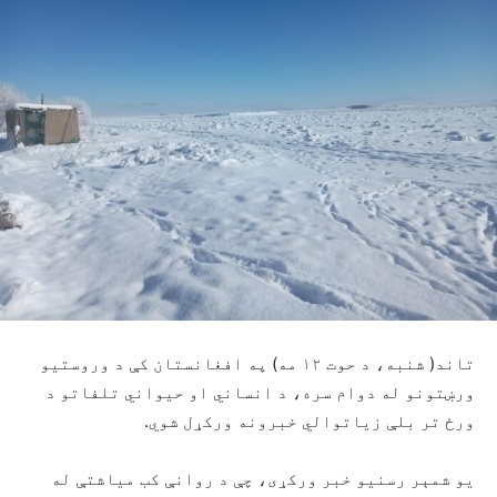
تاند( شنبه، د حوت ۱۲ مه) په افغانستان کې د وروستیو
ورښتونو له دوام سره، د انساني او حیواني تلفاتو د
ورځ تر بلې زیاتوالي خبرونه ورکړل شوي.
یو شمېر رسنیو خبر ورکړی، چې د روانې کب میاشتې له