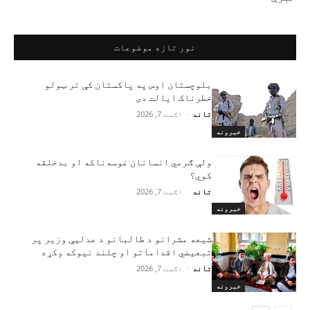
نور تازه موضوعات
بلوچستان اوس په پاکستان کې تر ټولو
خطرناک ایالت دی
تاند
-
اګست 7, 2026
خبرونه
ولې ګرمي انسانان غوسه‌ناکه او بدخلقه
کوي؟
تاند
-
اګست 7, 2026
خبرونه
شیعه مشرانو د طالبانو د عدلیې وزیر پر
تبعیضي اقداماتو او چلند نیوکه وکړه
تاند
-
اګست 7, 2026
خبرونه