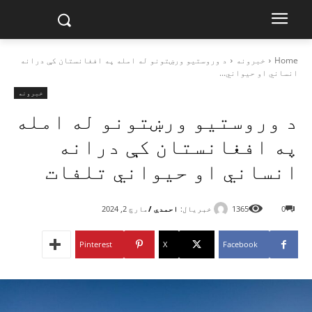
Home
خبرونه
د وروستیو ورښتونو له امله په افغانستان کې درانه
انساني او حیواني...
خبرونه
د وروستیو ورښتونو له امله
په افغانستان کې درانه
انساني او حیواني تلفات
خبریال:
احمدي /
0
1365
مارچ 2, 2024
Pinterest
X
Facebook