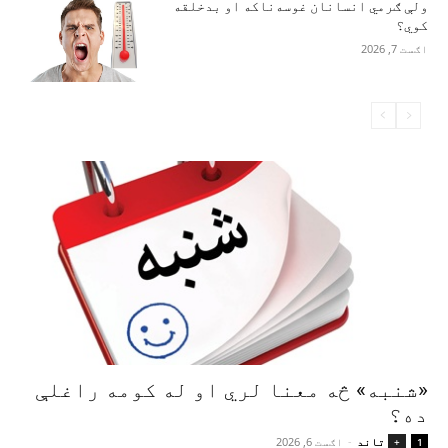
ولې ګرمي انسانان غوسه‌ناکه او بدخلقه
کوي؟
اګست 7, 2026
«شنبه» څه معنا لري او له کومه راغلې
ده؟
تاند
-
اګست 6, 2026
+
1