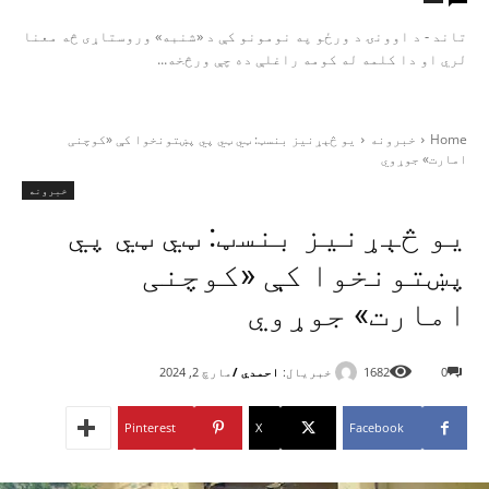
تاند - د اوونۍ د ورځو په نومونو کې د «شنبه» وروستاړی څه معنا
لري او دا کلمه له کومه راغلې ده چې ورڅخه...