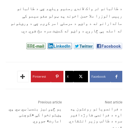
د طالبانو تر واک لاندې رسنیو ویلي، چې د طالبانو
رییس الوزرا ملا حسن اخوند په ټولو هغو سیمو کې
مالدارانو ته د واښو د مرستې امر کړی، چې د ورښتونو
له امله یې څاروي د واښو له کمښت سره مخ شوي دي.
E-mail
LinkedIn
Twitter
Facebook
Pinterest
X
Facebook
Previous article
Next article
د فرانسویانو روغتون په
یو څېړنیز بنسټ: ټي ټي پي
اړه د فرانسې شارژدافیر
پښتونخوا کې «کوچنی
سره د طالب وزیر انتقادي
امارت» جوړوي
خبرې