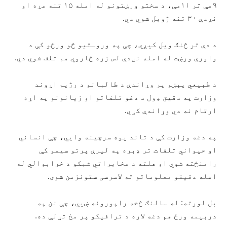
۹مې تر ۱۱مې، د سختو ورښتونو له امله ۱۵ تنه مړه او
نږدې ۳۰ تنه ژوبل شوي دي.
د دې تر څنګ ویل کیږي، چې په وروستیو څو ورځو کې د
واورې ورښت له امله نږدې لس زره څاروي هم تلف شوي دي.
د طبیعي پېښو پر وړاندې د طالبانو د رژیم اړوند
وزارت په دقیق ډول د دغو تلفاتو او زیانونو په اړه
ارقام نه دي وړاندې کړي.
په دغه وزارت کې د تاند یوه سرچینه وایي، چې انساني
او حیواني تلفات تر ډېره په لیرې پرتو سیمو کې
رامنځته شوي او هلته د مخابراتي شبکو د خرابوالي له
امله دقیقو معلوماتو ته لاسرسی ستونزمن شوی.
بل لورته: له سالنګ څخه راپورونه ښيي، چې نن په
درېیمه ورځ هم دغه لاره د ترافیکو پر مخ تړلې ده.