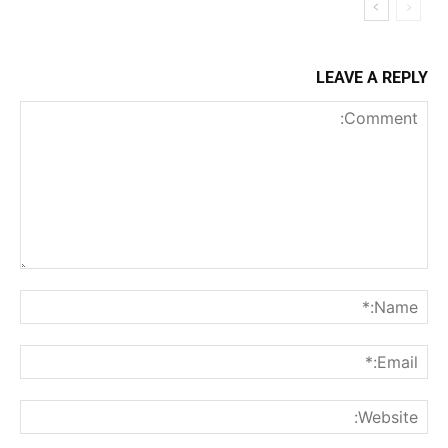
LEAVE A REPLY
Comment:
me:*
ail:*
ite: