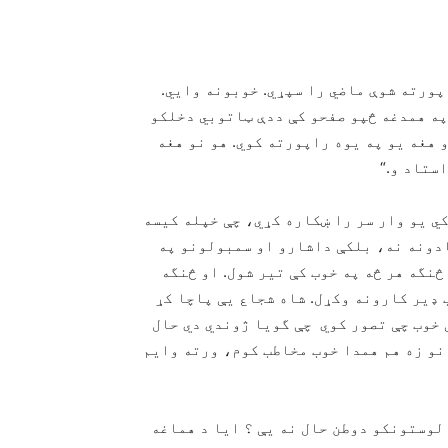
پورته شوې ماضي را سپړي. خوبونه وايي.
په همدغه څپو صفحو كې ددې ټاتوبي دخلكو
هغه يو په يوه راپورته كوي. هو نو هغه
ستاد و.“
ي يو وار سر را ښكاره كړي، چې خپله كيسه
دونه نه، بلكې داشارو او سمبولونو په
څنگه هر څه په خوب كې تير شول. او څنگه
 ډير كارونه وكړل. شاه شجاع يې پاچا كړ
 خوب چې تصور كوي چې گويا ژوندي دي حال
 نو زه هم همدا خوب مخاطب كوم، ورته وايم
لوستونكو دوطن حال نه يې ؟ ايا د هماغه