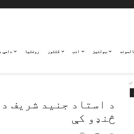
المونه
ټولنیز
ادب
کلتور
روغتیا
داسې ه
كې
د استاد جنيد شريف د 
څنډو كې