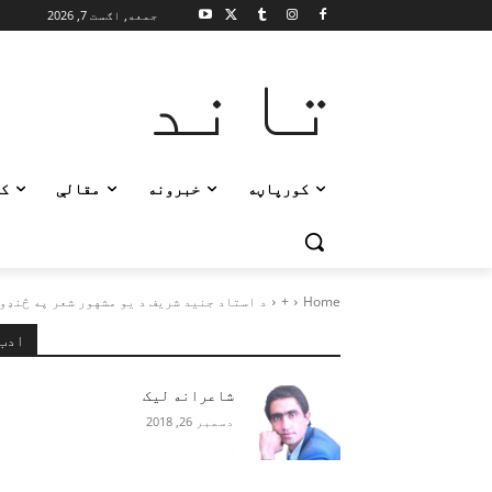
جمعه, اګست 7, 2026
تاند
کورپاڼه
خبرونه
مقالې
ک
Home
+
د استاد جنيد شريف د يو مشهور شعر په څنډو 
ادب
شاعرانه لیک
دسمبر 26, 2018