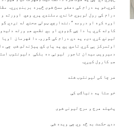
كوي.خو په درام كې دهغو مسخ شوى څېره بربنډيږي. مظلو
درام كې رول لوبوي خاندي ،ملنډي پري وهي اوورته واي
اوږه كړه او درومه “ .نندارچي ټولې صحني له نږدي گو
كاوته كړي يا دا چې گډوډي او بي نظمي هم ورته دليدو 
ليوني كړي دى، په دې درام كې گورو. دا قهرمان اويا 
اوتمركز يې كړي تاسي يي په پاى كي پيژندلى شۍ چې دا س
دميرويس ميدان تاجور ليونې ده بلكې دليونتوب استعا
هم كارول كيږي.
هر چا کی لیونتوب شته
خو ستا په دنیاګۍ کې
پخپله هرج و مرج لیونی شوی
ددې حکمت به څه وي چې ویده شې