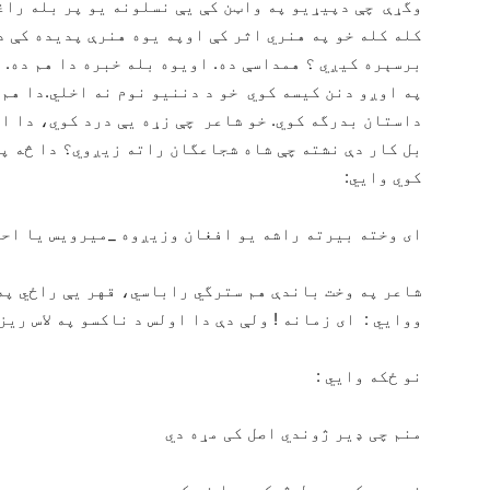
وگړې چې دپيړيو په واټن كې يې نسلونه يو پر بله راغل
كله كله خو په هنري اثر كې اوپه يوه هنرې پديده كې د
برسېره كيږي ؟ همداسې ده. اويوه بله خبره دا هم ده. د
په اوږو دنن كيسه كوي خو د دننيو نوم نه اخلي.دا هم 
داستان بدرگه كوي. خو شاعر چې زړه يې درد كوي، دا ا
بل كار دې نشته چې شاه شجاعگان راته زيږوي؟ دا څه پ
كوي وايي:
اى وخته بيرته راشه يو افغان وزيږوه _ميرويس يا احم
شاعر په وخت باندې هم سترگي راباسي، قهر يې راځي په 
ووايي : اى زمانه ! ولې دې دا اولس د ناكسو په لاس ريز
نو ځكه وايي :
منم چی ډیر ژوندي اصل کی مړه دي
خو مړو کی دې بل څوک پیدا نه کړ