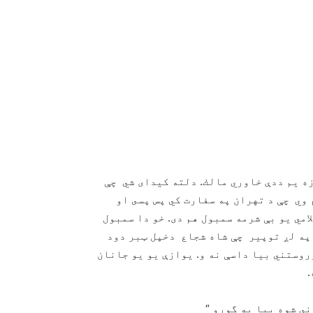
زه يم ددې خاوري مالك. دلته كيداى شي چې
 وي چې د تهران په سفارت كي پس پسى او
امي يو بې شرمه سمبول هم دى. خو دا سمبول
 په لږ توپير چې شاه شجاع دخپل ټبر دود
روستني بيا داسې نه و. يوازې يو يو جانان
.
ي شوه بيا به گورو “