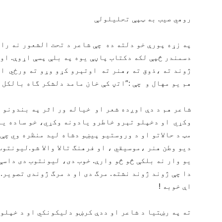
روهي صیب به ټپې تحلیلولې
په زړه پورې خو دلته ده چې شاعر د تحت الشعور نه را 
دسمندر څپې لكه دكتاب پاڼې يوه په بلې پسې اړوې. او
ژوند ته ،ذوق ته ،هنر ته اوتېرو كړو وړو ته ورځي او 
هم يو مهال و چې :”اتڼ كې خان مامد دلشكر گاه بالكل ا
شاعر هم د دې اوږده شعر او خياله ور اثر په بندونو ك
وكړي او دخپلو تېرو خاطرو يادونه وكړي، خو ساده يا
مټ د حالاتو او د وروستيو پيښو دشاه ليد منظره وي چې 
ديو وطن هنر ،موسيقي ، او فرهنگ تالا والا شو.ليونتوب
يو وار نه بلكې څو څو وارې. خوب دى، ليونتوب دى داسې
دا چې ژوند ژوند نشته. مرگ دى او د مرگ ژوندى تصوير.
اې خوبه !
ته په رښتيا د شاعر او ددې كرښو دليكونكي او د خپلو 