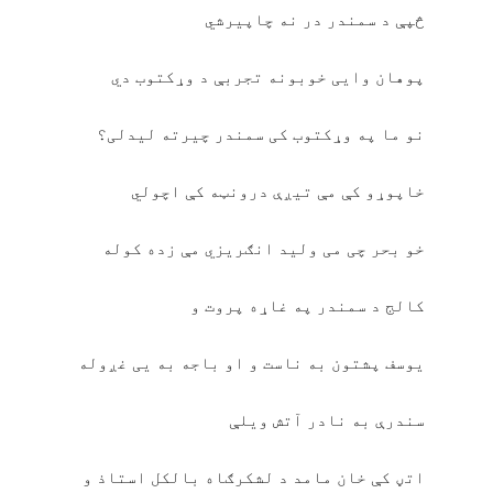
څپې د سمندر در نه چاپیرشي
پوهان وایی خوبونه تجربې د وړکتوب دي
نو ما په وړکتوب کی سمندر چیرته لیدلی؟
خاپوړو کې مې تیږې درونټه کې اچولي
خو بحر چی می ولید انګریزي مې زده کوله
کالج د سمندر په غاړه پروت و
یوسف پشتون به ناست و او باجه به یی غږوله
سندرې به نادر آتش ویلې
اتڼ کې خان مامد د لشکرګاه بالکل استاذ و