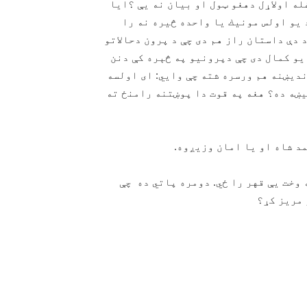
ه اولاړل دهغو ټول او بيان نه يې ؟ايا
 يو اولس مونيك يا واحده څيره نه را
 دې داستان راز هم دى چې د پرون دحالاتو
يو كمال دى چې دپرونيو په څېره كې دنن
نديښنه هم ورسره شته چې وايي: اى اولسه
يښه ده؟ هغه په قوت دا پوښتنه رامنځ ته
د شاه او يا امان وزيږوه.
وخت يې قهر را ځي. دومره پاتي ده چې
 مريز كړ؟