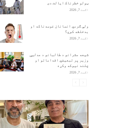
ټولو خطرناک ایالت دی
اګست 7, 2026
ولې ګرمي انسانان غوسه‌ناکه او
بدخلقه کوي؟
اګست 7, 2026
شیعه مشرانو د طالبانو د عدلیې
وزیر پر تبعیضي اقداماتو او
چلند نیوکه وکړه
اګست 7, 2026