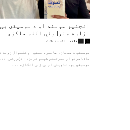
انجنیر مومند او د موسیقۍ بې‌
ازاره هنر| ولي الله ملکزی
تاند
-
اګست 7, 2026
+
0
موسیقي د هیجان، عاطفې، مینې او کلیوال ژوند د
ماښامونو او حسرتجنو شېبو غږیزه انځورګري ده.
موسیقي یوه ناوېلې او بې‌ ژبې انګازه ده...