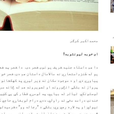
محمداکبر کرګر
ای خوبه لیونتوبه!
دا هم داستاد جنيد شريف يو نوى شعر دى. دا شعر په شعر
يو له طنز،استعاري نه مالامال داستان هم دى. شعر خو
پياوړي دې او د موجود مكان نه ډير لېري په كهكشانون
پرواز نه بلكې انځورونه او تصويرونه هم له ځانه سره
لوستونكي تياتر ته بيايي. په لومړي قطار كې يې كښي
خندنۍ درامه مخې ته راولي. ددې درام لوبغاړي حاجي ك
نيولي او په لاره رهي وي. بلكې د ”رجاله وو“ دشرميدلو
څېري دي چې په قوت سره دانسانيت ،قهرمانۍ ، هيواد