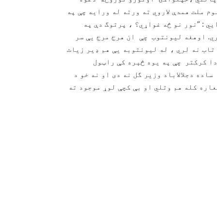
م ملت همدې لاروي ته ورته له ورايه چې په
ي : ”نور نو څه غواړي؟ ، پرتوگ دې په
ري. اوهغه ليونتوب چې ان هرج مرج يې سر
تاب نه لري ، له ليونتوبه يې هم ډير زيات
دا كركتر چې په يوه څېره كې راټول
اده دجلالاباد وزير گل نه دى او نه خو د
ره كله هم وتلي او بې كچې لوړ موجود ته