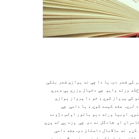
 كې شعر دى. يا دا چې نه يوازې شعر بلكې
 ځكه ورته وايو چې دخيال وزري يې ډېرې
و كې پرواز كوي ، خو دا پرواز يوازې
 لري. هغه كيسه كوي ، يا داسې چې
نوي اوبيا ورته ديو باتور اولس دژوند
امران او شادگل نه دى چې وزه يې له پړې
 كړو نه مالامال داستان دى. هغه داسې
 پالني ،خپلواكۍ اونورو نوروڅه دعوه