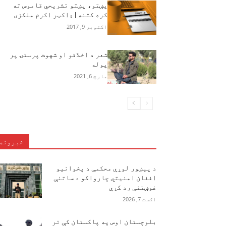
پښتو، پښتو تشریحي قاموس ته
كره كتنه | ډاكټر اكرم ملكزى
اکتوبر 9, 2017
شعر د اخلاقو او شهوت پرستۍ پر
پوله
مارچ 6, 2021
خبرونه
د پېښور لوړې محکمې د پخوانیو
افغان امنیتي چارواکو د ساتنې
غوښتنې رد کړې
اګست 7, 2026
بلوچستان اوس په پاکستان کې تر