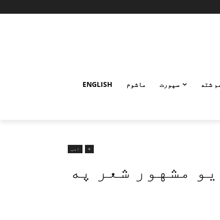
م شته
سپورت
ماشوم
ENGLISH
+
ادب
يو مشهور شعر په