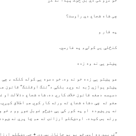
چی شاه شجاع دې راوست؟
په قار و
کنځلې یی کولې، په فارسي.
پښتو یې نه وه زده
هو پښتو يې زده خو نه وه. خو دعوه يې كوله كلكه ، چې 
پښتو يوازې ژبه نه وي، بلكې د”ننگ اوقلنگ“ قانون هم
دسيسه دهغه قانون خلاف كاري ده. شاه شجاع دذلالت او غل
هغو ته چې دشاه شجاع ته ورته كار كوي هم اطلاق كيږي.
نه پريښوده او په كور كې يې دښځو غوبل جوړ وو ، خو و
ورته بس كيده. اودښكلو ارزانۍ ته هم چا پرې نه ښوده
”غريبي ده اوس خو يو يو جانان بس دى + چې دښكلو ارزان