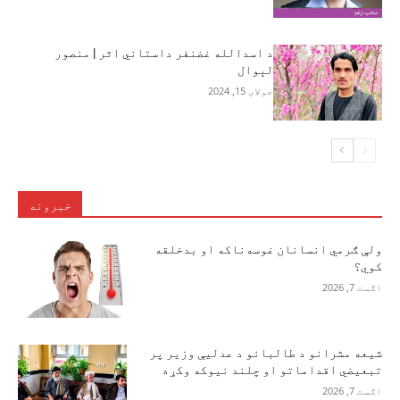
د اسدالله غضنفر داستاني اثر | منصور
لېوال
جولای 15, 2024
خبرونه
ولې ګرمي انسانان غوسه‌ناکه او بدخلقه
کوي؟
اګست 7, 2026
شیعه مشرانو د طالبانو د عدلیې وزیر پر
تبعیضي اقداماتو او چلند نیوکه وکړه
اګست 7, 2026