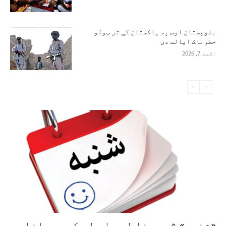
بلوچستان اوس په پاکستان کې تر ټولو
خطرناک ایالت دی
اګست 7, 2026
«شنبه» څه معنا لري او له کومه راغلې