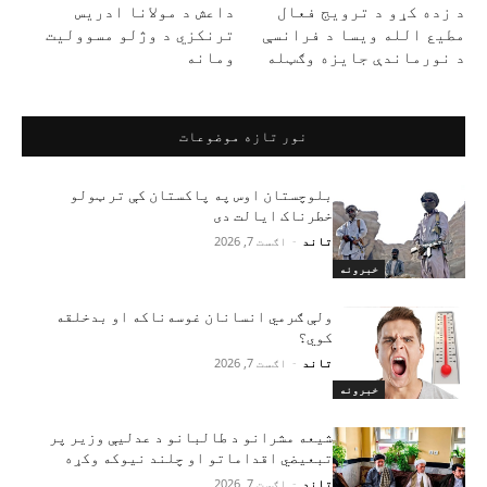
د زده کړو د ترویج فعال
داعش د مولانا ادریس
مطیع الله ویسا د فرانسې
ترنکزي د وژلو مسوولیت
د نورماندې جایزه وګټله
ومانه
نور تازه موضوعات
بلوچستان اوس په پاکستان کې تر ټولو
خطرناک ایالت دی
تاند
-
اګست 7, 2026
خبرونه
ولې ګرمي انسانان غوسه‌ناکه او بدخلقه
کوي؟
تاند
-
اګست 7, 2026
خبرونه
شیعه مشرانو د طالبانو د عدلیې وزیر پر
تبعیضي اقداماتو او چلند نیوکه وکړه
تاند
-
اګست 7, 2026