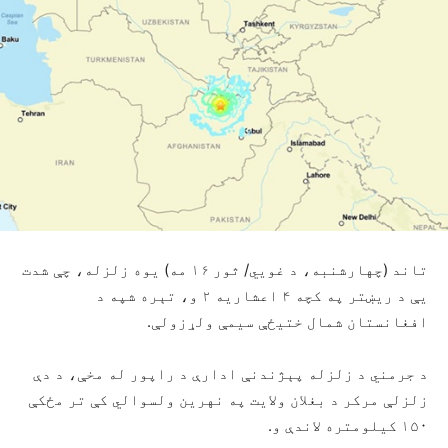
تاند (چهارشنبه، د غويي/ ثور ۱۶ مه) یوه زلزله، چې شدت
یې د ریښتر په کچه ۴ اعشاریه ۲ و، تېره شپه د
افغانستان شمال ختیځې سیمې ولړزولې.
د جرمني د زلزله پېژندنې ادارې د راپور له مخې، د دې
زلزلې مرکر د بغلان ولایت په نهرین ولسوالي کې تر مځکې
۱۵۰ کیلومتره لاندې و.