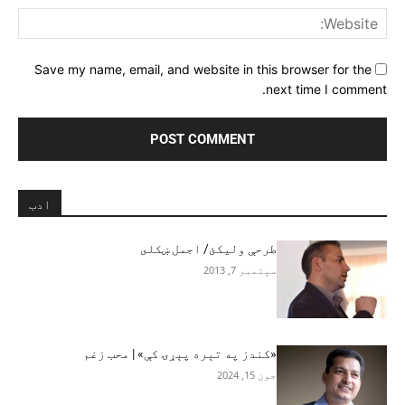
ite:
Save my name, email, and website in this browser for the
next time I comment.
ادب
طرحې وليکئ/ اجمل ښکلى
سپتمبر 7, 2013
«کندز په تېره پېړۍ کې» | محب زغم
جون 15, 2024