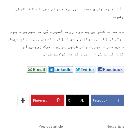
زلزله په ځايي وخت د شپې په یوولس بجې او ۵۳ دقیقې
وشوه.
دې ته په کتو چې په دوه زرمه لسیزه کې هم نهرین د یوې
مرګونې زلزلې مرکز و، دې زلزلې اندېښنې پارولي دي خو
د دې خبر د خپرېدو تر شېبې پورې د مرګ ژوبلې او
تاوانونو کوم راپور نه دی ترلاسه شوی.
E-mail
LinkedIn
Twitter
Facebook
Pinterest
X
Facebook
Previous article
Next article