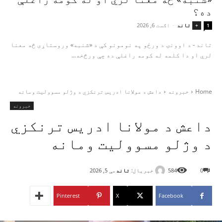
ده؟
تاند
-
اګست 6, 2026
+
1
تاند - د اوونۍ د ورځو په نومونو کې د «شنبه» وروستاړی څه معنا
لري او دا کلمه له کومه راغلې ده چې ورڅخه...