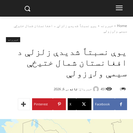
Home
خبرونه
یوې نسبتاً شدیدې زلزلې د افغانستان شمال ختیځې
سیمې ولړزولې
خبرونه
یوې نسبتاً شدیدې زلزلې د
افغانستان شمال ختیځې
سیمې ولړزولې
خبریال:
تاند
0
451
مې 6, 2026
Pinterest
X
Facebook