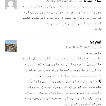
غلام حضرت
فبروري 11, 2024 At 10:21 am
رشتیا، د پوتین جالبه مرکه می واوریده کومه چی د
ډیرو کسانو شونډان او ستونی ئی بد ډول ور وچ کړه.
نه یوازی اوکراین بلکه اروپا هم د امریکی د غلطو
او امپریالیسټی کړنو قربانی سویدی.
Reply
Sayed
فبروري 11, 2024 At 4:00 pm
وايی چې :
چا يو وخت امام ابوحنيفه رحمه الله ته خپل ماشوم
هلک (زوی) د دم دوعا لپاره راوړ چې که څه شی ورته
دم کړي او يا دوعا و تعويذ ورته وکړي چې له ګوړې
خوړلو منعه شي. هغه مبارک ورته وويل چې :
((زه اوس ولاړ شه او درې ورځې روسته يې راوله)).
هغه سخت خپه شو چې زه له دومره لېرې ځايه ورته
راغلم او اوس يې بيرته رخصت کړم. په ښکاره يې څه
ونه ويل، ولې په زړه کې سخت خپه او ماڼيجن شو، خو
بيرته خپل کور ته راغی.