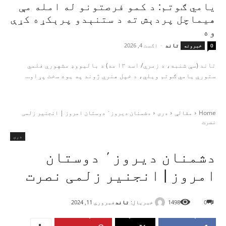
یامي ګوتم: د کمو فرصتونو له امله مې
هیماچل پردېش ته د ستنېدو پرېکړه کړې
وه
تاند
-
اګست 4, 2026
0
خبرونه
تاند (سې شنبه، د زمري/ اسد ۱۳ مه) د بالیووډ مشهورې فلمي
ستورې یامي ګوتم ویلي، د خپل هنري ژوند په یوه سخت پړاو...