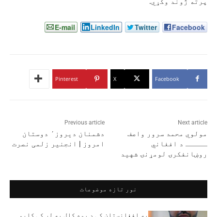
پرته ژوند وکړي.
E-mail
LinkedIn
Twitter
Facebook
Pinterest
X
Facebook
Previous article
Next article
مولوي محمد سرور واصف
دشمنان دیروز٬ دوستان
ـــــ د افغاني
امروز | انجنیر زلمی نصرت
روښانفکرۍ لومړنۍ شهید
نور تازه موضوعات
په افغانستان کې د یوه کال په لړ کې کابو