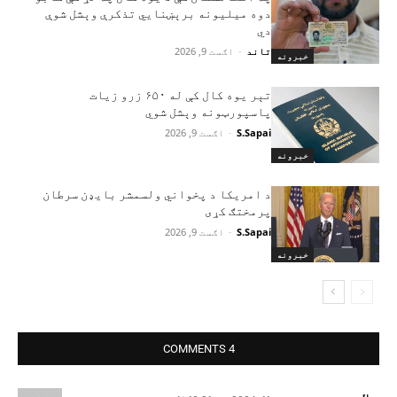
دوه میلیونه برېښنايي تذکرې وېشل شوې
دي
تاند
-
اګست 9, 2026
خبرونه
تېر یوه کال کې له ۶۵۰ زرو زیات
پاسپورټونه وېشل شوي
S.Sapai
-
اګست 9, 2026
خبرونه
د امریکا د پخواني ولسمشر بایډن سرطان
پرمختګ کړی
S.Sapai
-
اګست 9, 2026
خبرونه
4 COMMENTS