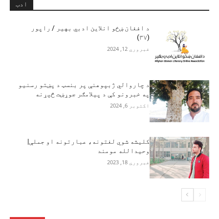
ادب
د افغان ښځو انلاین ادبي بهیر / راپور
(۳۷)
فبروري 12, 2024
د چاروالي ژبپوهنې پر بنسټ د پښتو رسنیو
په خبرونو کې د پيلامګر جوړښت څېړنه
اکتوبر 6, 2024
کلیشه شوي لغتونه، عبارتونه او جملې|
وحیدالله مومند
فبروري 18, 2023