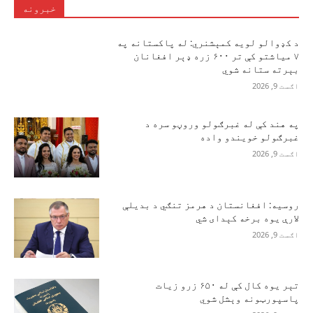
خبرونه
د کډوالو لویه کمېشنري: له پاکستانه په
۷ میاشتو کې تر ۶۰۰ زره ډېر افغانان
بېرته ستانه شوي
اګست 9, 2026
په هند کې له غبرګولو وروڼو سره د
غبرګولو خویندو واده
اګست 9, 2026
روسیه: افغانستان د هرمز تنګي د بدیلې
لارې یوه برخه کېدای شي
اګست 9, 2026
تېر یوه کال کې له ۶۵۰ زرو زیات
پاسپورټونه وېشل شوي