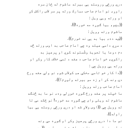
درې ورځې وروسته يې بيرته ماشوم له ځان سره
راوړ، نو امام صاحب مبارک ورته پر سر لاس راکش کړ
او ورته ويې ويل :
((بچو، بيا ګوړه مه خوره!)).
ماشوم ورته وويل :
((ښه ده، بيا به يې نه خورم)).
د سړي داسې هيله وه چې امام صاحب به اوس ورته څه
دم دوعا يا تعويذ وشُستونه کوي او پرهېز به
راکوي، خو امام صاحب د هغه د تمې خلاف کار وکړ او
ورته يې وويل چې :
((دا کار خو تاسې مخکې هم کولای شو، نو ولې هغه ورځ
دې ونه کړ او زه مو بيرته ولېږم؟)).
امام صاحب ورته وويل :
ما خپله پر هغه ورځ ګوړه خوړلې وه، نو ما به څنګه
ماشوم ته ويلی وای چې ګوړه مه خوره! نو ځکه مې تا
ته وويل چې ((اوس ولاړ شه او درې ورځې روسته يې بيا
راوله)).
نو ما دا درې ورځې پرهېز وکړ او ګوړه مې ونه
خوله، نو اوس مې دا دی ماشوم ته وويل چې ((بچو،