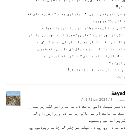
بکو!!
روس؛امریکه، اروپا؛ اوکراین به د تا خبره مني که
د فایق؟؟ هههههه
تاسې د ۹۶فیصده وطنوالو وړاندیزونه صرف د
نازولو نجونو په تعلیم،تحصیل او د مجبورو پتمنو
زنانه وو کار کولو په بابونو کې ومنئ تر څو د
دنیا مسلمانانو سره سیال شئ دا وروسته خبرې به
له ګوانټنمو نه د نوی ۳ ملګرو نه تپوسونه
وکړئ؟؟؟.
ان اکرمکم عند الله اتقایکم!
Reply
Sayed
فبروري 11, 2024 At 8:42 pm
ښاغلی سُهيل داسې ناست دی ته به وايی لکه چې تيار
جنګ ته ناست او بس خالي چا ته لاس ورواچوي او له
ګرېوانه يې ونيسي.
ښه به دا وي چې دی خپله يو ځلې له ځانه وپوښتي چې