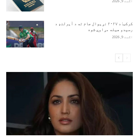
اګست 9, 2026
کرکټ: د ۲۰۲۷ نړیوال جام ته د آیرلنډ د
رسېدو هیله مړاوې شوه
اګست 9, 2026