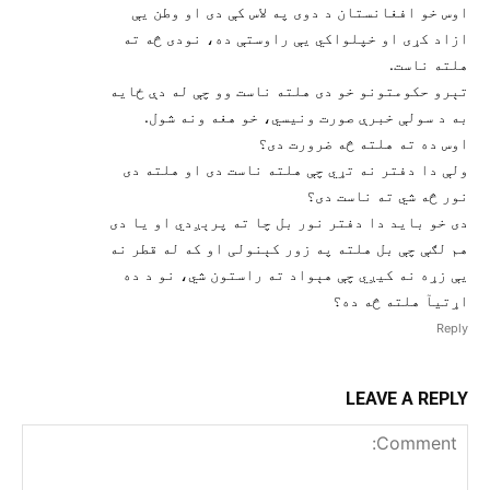
اوس خو افغانستان د دوی په لاس کې دی او وطن يې
ازاد کړی او خپلواکي يې راوستې ده، نودی څه ته
هلته ناست.
تېرو حکومتونو خو دی هلته ناست وو چې له دې ځايه
به د سولې خبرې صورت ونيسي، خو هغه ونه شول.
اوس ده ته هلته څه ضرورت دی؟
ولې دا دفتر نه تړي چې هلته ناست دی او هلته دی
نور څه شي ته ناست دی؟
دی خو بايد دا دفتر نور بل چا ته پرېږدي او يا دی
هم لګې چې بل هلته په زور کېنولی او که له قطر نه
يې زړه نه کيږي چې هېواد ته راستون شي، نو د ده
اړتيآ هلته څه ده؟
Reply
LEAVE A REPLY