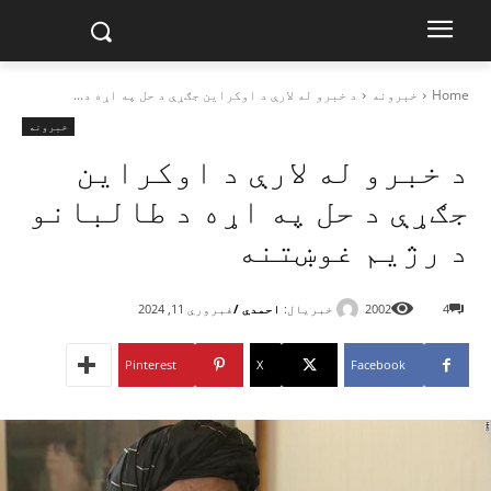
Home
خبرونه
د خبرو له لارې د اوکراین جګړې د حل په اړه د...
خبرونه
د خبرو له لارې د اوکراین
جګړې د حل په اړه د طالبانو
د رژیم غوښتنه
خبریال:
احمدي /
4
2002
فبروري 11, 2024
Pinterest
X
Facebook