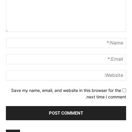
Comment:
me:*
ail:*
ite:
Save my name, email, and website in this browser for the
next time I comment.