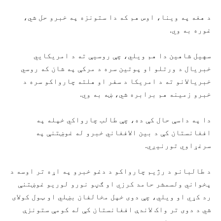
د هغه په وینا، اوس هم که دا ستونزه په خبرو حل شي،
غوره به وي.
سهیل شاهین دا هم ویلي، چې روسیې ته د امریکایي
خبریال د ورتلو او پوتین سره د مرکې په شان که روسي
خبریالانو ته د امریکا د سفر او هلته چارواکو سره د
خبرو زمینه هم برابره شي، ښه به وي.
دا په داسې حال کې ده، چې طالب چارواکي خپله په
افغانستان کې د بین الافغاني خبرو له غوښتنې په
سرغړاوي تورنیږي.
د طالبانو د رژیم چارواکو د دغو خبرو په اړه تر اوسه د
پخواني ولسمشر حامد کرزي او ګڼو نورو لوریو غوښتنې
رد کړي او ویلي، چې دوی خپل مخالفان بښلي او ټول کولای
شي د دوی تر واک لاندې افغانستان کې له کومې ستونزې