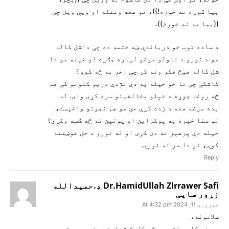
بيا ګوړه مه خوره!))، نو هغه ومنله او ويې ويل چې
((بيا به نه خورم)).
د ساده توب خو درباندې ښه ختمه ده چې داشل کاله
مو د نورو د ناولو موخو لپاره جګړه او خپله مو دا
شل کاله هېڅ فکر ونه کړ چې اخر به څه کوو؟
کاشکې چې تا خو خپله په دې نژدې دريو کلونو کې هم
څه روغه جوړه د خپلو مخالفينو سره کړی وای. له
بده مرغه هغه د زده کړې حق مو هم نجونو واخېست،
نو ستا خبره به يوکراين او پوتين ته څه ګټه وکړي؟
خپله دې پرهېز نه دی کړی او له نورو د حل غوښتنه
کوې، نو دا سر نه خوري.
Reply
Dr.HamidUllah Zlrrawer Safi ډ.حمیدالله
زړور ساپی
فبروري 11, 2024 At 4:32 pm
سلامونه،
چې نه کار هلته دې څه کار؛ شولیته بخو پردېته