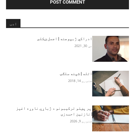
ادب
ادراکي ژبپوهنه | اجمل ښکلى
مې 30, 2021
اتله | شپنه سلګۍ
جنوري 14, 2018
پر پښتو ترکیبونو د ژباړې ناوړه اغېز
| نازنین احمدزۍ
جنوري 9, 2026