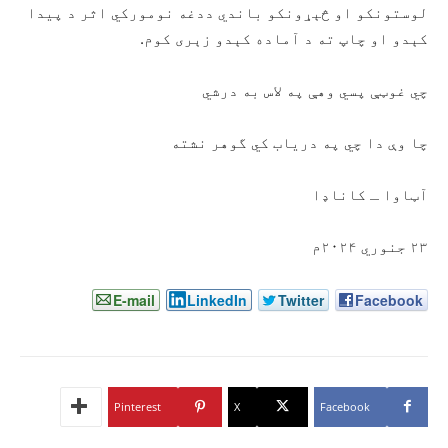
لوستونکو او څېړونکو باندي ددغه نومورکي اثر د پیدا
کېدو او چاپ ته د آماده کېدو زېری کوم.
چي غوټې پسي وهې په لاس به درشي
چا وې دا چي په دریاب کي گوهر نشته
آټاوا ـ کاناډا
۲۳ جنوري ۲۰۲۴م
E-mail
LinkedIn
Twitter
Facebook
Pinterest
X
Facebook