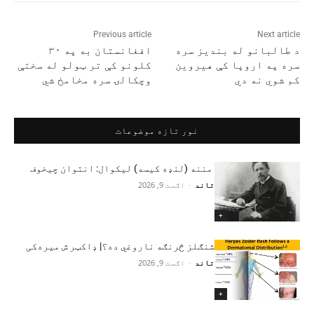
Previous article
Next article
د طالبانو له بندیز سره
افغانستان به په ۳۰
سره په اروپا کې هیروین
کلونو کې تر ټولو له سختې
کم شوي نه دي
وچکالۍ سره مخامخ شي
نور تازه موضوعات
مننه (لنډه کیسه) لیکوال: انتوان چیخوف
تاند
-
اګست 9, 2026
+
شنګلز څرنګه ناروغي ده؟| ډاکټر ش میره‌کی
تاند
-
اګست 9, 2026
+