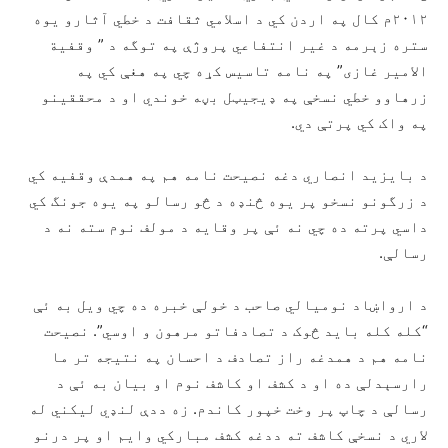
۲۰۱۲م کال په اردن کي د اسلامي ثقافت د خطي آثارو یوه
ستره زېرمه د غیر انتفاعي پروژې په توگه د ” وقفیة
الامیر غازی” په نامه تاسیس کړه چي په هغې کي په
زرهاوو خطي نسخې په ډیجیټل بڼه خوندي او د محققینو
په واک کي پرتې دي.
د بایزید انصاري دغه نصیحت نامه هم په همدې وقفیه کي
د زرگونو نسخو پر یوه څنډه د څو رسالو په یوه جونگ کي
داسي پرته ده چي نه ئې پر وقایه د مولف نوم سته نه د
رسالې.
د ارواښاد نومیالي صاحب د خولې خبره ده چي ویل به ئې
“کله کله باید څوک د تصادفاتو مرهون و اوسي”. نصیحت
نامه هم د همدغه راز تصادف د احسان په نتیجه تر ما
رارسېدلې ده او د کشف او کاشف نوم او بیان به ئې د
رسالې د چاپ پر وخت خپور کاندم. زه ددې لنډي لیکني له
لاري د نسخې کاشف ته ددغه کشف مبارکي وایم او پر درنو