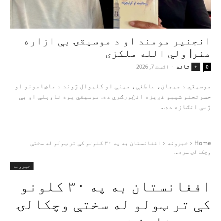
انجنیر مومند او د موسیقۍ بې‌ ازاره
هنر| ولي الله ملکزی
تاند
-
اګست 7, 2026
+
0
موسیقي د هیجان، عاطفې، مینې او کلیوال ژوند د ماښامونو او
حسرتجنو شېبو غږیزه انځورګري ده. موسیقي یوه ناوېلې او بې‌
ژبې انګازه ده...