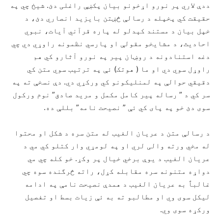
ددې لاري پر نورو اړخونو بیان پکښې راغلی دئ. شیخ چي په
حقیقت کي پخپله د رسالې څښتن بایزید انصاري دئ، د
خپل بیان د مستند کېدلو له پاره قرآني آیات، نبوي
احادیث، د مشایخو مقولې او پارسي نظمونه راوړي دي چي
دغه استنادونه د روښان پیر په نورو آثارو کي هم
راوړل سوي دي او ما ( هوتک) ئې په ترتیب سوي متن کي
دقیقي حوالې په لمنلیکونو کي ورکړي دي. دې نسخې ته په
سر کي د ” رساله پیر کامل مکمل و مرید صادق” نوم ورکول
سوی دئ خو په پای کي ئې ” نصیحت نامه” بللې ده.
د رسالې متن د عریان الغیب له متن سره د شکل او محتوا
له مخي ورته والی لري او په لومړي وار کتلو کي مي د
عریان الغیب د یوې برخي خیال پر وکړ. خو کله چي مي
دواړه متنونه سره مقابله کړل، راته څرگنده سوه چي
غالباً به عریان الغیب د همدې نصیحت نامې په ادامه
لیکل سوی وي او مطالبو ته به ئې زیات بسط او تفصیل
ورکړه سوی وي.