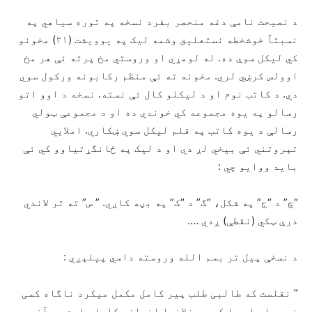
د نصیحت نامې دغه منحصر بفرد نسخه په توره سیاهي په
نسبتاً خوشخطه نستعلیق وشمه لیک په یوویشت (۲۱) مخونو
کي لیکل سوې ده. له لومړي او وروستي مخ پرته ئې هر مخ
اوولس کرښي لري. مخونه ته ئې منظم رکابونه ورکول سوي
دي. د کاتب نوم او د لیکلو کال ئې نسته. نسخه د اوو اتو
رسالو په یوه مجموعه کي خوندي ده او د مجموعې ټولي
رسالې د یوه کاتب په قلم لیکل سوي ښکاري. املايي
تېروتني ئې بیخي لږ دي او د لیک په ځانگړتیاوو کي ئې
باید ووایو چي :
“چ” د “ج” په شکل، “گ” د “ک” په بڼه کاږي. ” س” ته تر لاندي
درې ټکي (نقطې) ږدي ….
د نسخې پیل تر بسم الله وروسته داسي پیلېږي :
” نقلست که طالبی طلب پیر کامل مکمل میکرد ناگاه کسی
خبر داد او را که در فلانجا انسانی کاملی است پس آن