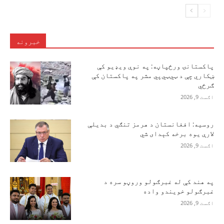
خبرونه
پاکستانۍ ورځپاڼه: په نوې ویډیو کې
ښکاري چې د ټي‌ټي‌پي مشر په پاکستان کې
ګرځي
اګست 9, 2026
روسیه: افغانستان د هرمز تنګي د بدیلې
لارې یوه برخه کېدای شي
اګست 9, 2026
په هند کې له غبرګولو وروڼو سره د
غبرګولو خویندو واده
اګست 9, 2026