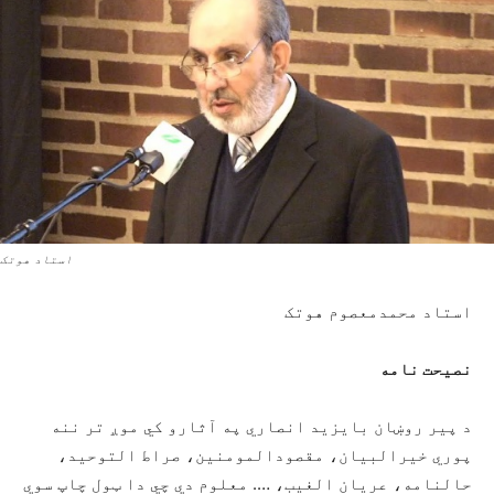
استاد هوتک
استاد محمدمعصوم هوتک
نصیحت نامه
د پیر روښان بایزید انصاري په آثارو کي موږ تر ننه
پوري خیرالبیان، مقصودالمومنین، صراط التوحید،
حالنامه، عریان الغیب، …. معلوم دي چي دا ټول چاپ سوي