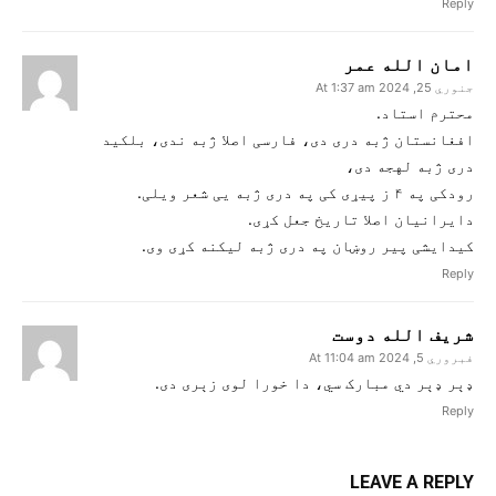
Reply
امان الله عمر
جنوري 25, 2024 At 1:37 am
محترم استاد.
افغانستان ژبه دری دی، فارسی اصلا ژبه ندی، بلکید
دری ژبه لهجه دی،
رودکی په ۴ ز پیړی کی په دری ژبه یی شعر ویلی.
دایرانیان اصلا تاریخ جعل کړی.
کیدایشی پیر روښان په دری ژبه لیکنه کړی وی.
Reply
شریف الله دوست
فبروري 5, 2024 At 11:04 am
ډېر ډېر دي مبارک سي، دا خورا لوی زېری دی.
Reply
LEAVE A REPLY