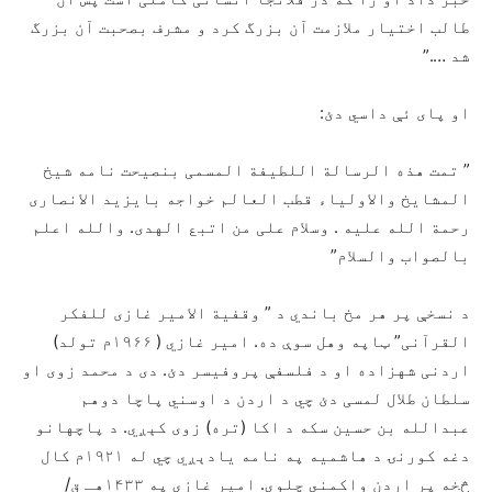
طالب اختیار ملازمت آن بزرگ کرد و مشرف بصحبت آن بزرگ
شد ….”
او پای ئې داسي دئ:
” تمت هذه الرسالة اللطیفة المسمی بنصیحت نامه شیخ
المشایخ والاولیاء قطب العالم خواجه بایزید الانصاری
رحمة الله علیه . وسلام علی من اتبع الهدی. والله اعلم
بالصواب والسلام”
د نسخې پر هر مخ باندي د ” وقفیة الامیر غازی للفکر
القرآنی” ټاپه وهل سوې ده. امیر غازي ( ۱۹۶۶م تولد)
اردنی شهزاده او د فلسفې پروفیسر دئ. دی د محمد زوی او
سلطان طلال لمسی دئ چي د اردن د اوسني پاچا دوهم
عبدالله بن حسین سکه د اکا (تره) زوی کېږي. د پاچهانو
دغه کورنۍ د هاشمیه په نامه یادېږي چي له ۱۹۲۱م کال
څخه پر اردن واکمني چلوي. امیر غازي په ۱۴۳۳هـ ق/