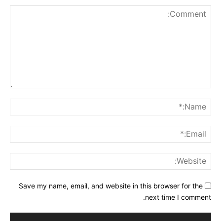
Comment:
me:*
ail:*
ite:
Save my name, email, and website in this browser for the
next time I comment.