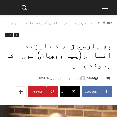
Home
+
په پارسي ژبه د بایزید انصاري (پیر روښان) نوی اثر وموندل
سو
+
ادب
په پارسي ژبه د بایزید
انصاري (پیر روښان) نوی اثر
وموندل سو
خبریال:
تاند
4
3909
جنوري 24, 2024
Pinterest
X
Facebook