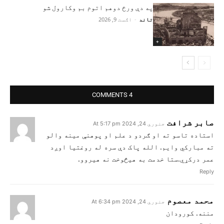
په دې ورځ دوهم اتوم بم وکارول شو
تاند
-
اګست 9, 2026
+
4 COMMENTS
صابر شرافت
جنوري 24, 2024 At 5:17 pm
استاده تاسو ته او ګردو د علم او پوهنې مينه والو
ته مبارکي وایم. الله پاک دې سره له روغتیا اوږد
عمر درکړي.ستا خدمت به هیڅوخت نه هیروو.
Reply
محمد معصوم
جنوري 24, 2024 At 6:34 pm
مننه. کورودان