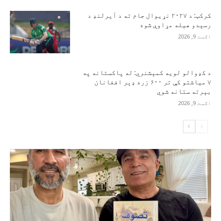
کرکټ: د ۲۰۲۷ نړیوال جام ته د آیرلنډ د
رسېدو هیله مړاوې شوه
اګست 9, 2026
د کډوالو لویه کمېشنري: له پاکستانه په
۷ میاشتو کې تر ۶۰۰ زره ډېر افغانان
بېرته ستانه شوي
اګست 9, 2026