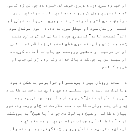
او خپاره سوي دي. د ډېري خوشالۍ خبره ده چي نن زه تاسي
ته د نوموړي روښان پیر د یوه نوي اثر د موندني زېری
درکوم. د دې اثر یادونه تر ننه پوري د هیچا له خولې او
قلمه اورېدل سوې او لیکل سوې نه ده. دا نوی موندل سوی
اثر” نصیحت نامه” نومېږي چي د زمانې له توپاني هښمو
څخه یوازنۍ را پاته سوې خطي نسخه ئې زما لاس ته راغلې
او تر ترتیب او تحشیې وروسته مي چاپ ته آماده کړې ده
او هیله من یم چي که د پاک خدای رضا وه، ژر ئې چاپ او
خپره کاندم.
دا نسخه روښان پیر د پوښتنو او جوابونو په شکل د یوه
ډیالوک په بڼه داسي لیکلې ده چي وایي یو وخت یو طالب د
” پیر کامل او مکمل” شیخ په لټه گرځېد. چا ئې په یوه
ښار کي پته ورکړه.طالب د هغه ملازمت ته ځان ورساوه. نور
بیان د طالب او شیخ ډیالوگ دئ چي د ” یا شیخ” په پوښتنه
او د ” یا طالب” په جواب دوام مومي او په هغه کي د
ایمان، عقیدې، د کامل پیر پر ځانگړتیاوو او دغه راز