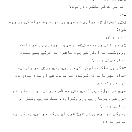
_تا هرات کې ملګری درلود؟
_هو
ښځې غوښتل څه ووايي خو سړي يې خبره په خوله کې ور وچه
کړه:
– سهار ځم
څو مياشتې وروسته ښځه‌او سړی د چوترې پر سر ناست
وو،ښکته په انګړ کې يوه ماشوم په چرګې پسې منډې
وهلې،ښځې وويل:
-شکر چې هلک خدای ښه کړ، ډېرې بدې ورځې مو وليدې،
خدای مهربانه دی ګوندې ته هم ښه شې او ساه لنډي دې
نوره ورکه شي.
سړي تر خپل‌کميس لاندې تشې ته لاس تېر کړ او د عملياتو
جوړ شوی پرهار يې ورو وګراوه، هلک ته يې وکتل او
بيايې وويل:
بډوګی خو اوس بيخي شوخ شوی ان چرګه هم ترې په کراره
پاتې نه ده.