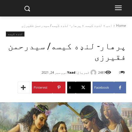
Home
ادب
لنډه کیسه
پرهار- لنډه کيسه/ سیدرحمن فقيرزی
لنډه کیسه
پرهار- لنډه کيسه/ سیدرحمن
فقيرزی
خبریال:
Yaad
0
2481
نوومبر 24, 2021
Pinterest
X
Facebook