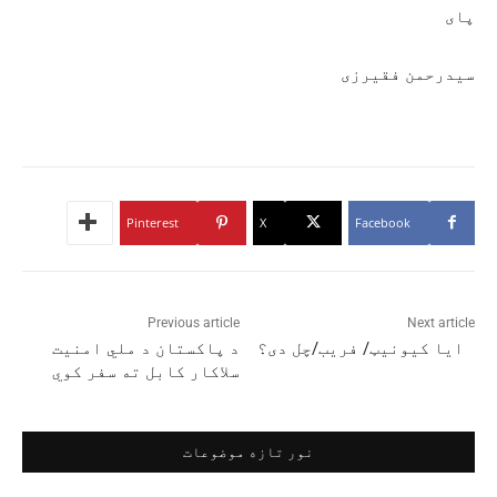
پای
سیدرحمن فقيرزی
Pinterest
X
Facebook
Previous article
Next article
ایا کیونیټ/ فریب/چل دی؟
د پاکستان د ملي امنيت
سلاکار کابل ته سفر کوي
نور تازه موضوعات