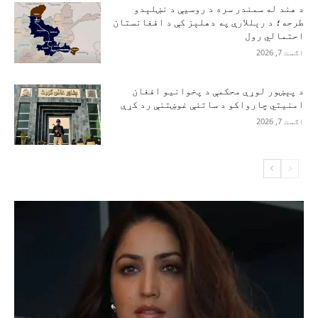
د هند له سمندر سره د روسیې د نښلېدو
طرحه؛ د رېللارې په دهلېز کې د افغانستان
احتمالي رول
اګست 7, 2026
د پېښور لوړې محکمې د پخوانیو افغان
امنیتي چارواکو د ساتنې غوښتنې رد کړې
اګست 7, 2026