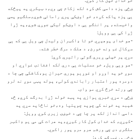
خو خدای خپل کار کوي.
ښځې پزه داسې کش کړه لکه زکام چې وي،‌د‌ ټيکري په پیڅکه
يې پزه پاکه کړه، خو اوښکې پرې راماتې شوې،سلګيو پسې
واخيسته، پر اننګو يې د‌ اوښکو ليکې جوړې شوې،په ژړا
ژړا کې يې وويل:
-هو خدای پوهېږي خو تا ډاکټران وليدل چې ويل يې که يې
سږکال غم ونه خورئ، د هلک د مرګ خطر شته.
سړي پر خپلې ږېرې ګوتې راتيرې کړې:
-هو ويې ويل، خو عمليات يې درې لکه افغانۍ غواړي او
موږ خو په اوړو او غوړيو پورې حيران يو،کاشکې چې چا د
دومره پور اعتبار راباندې کولی، پوله پټی موږ نه لرو
چې ورته خرڅ کړي مو وای.
ښځې د سړي خبرې يوازې په پټه خوله ژړا بدرګه کړې، څه
شېبه په خونه کې چوپه چوپتيا وه،خو ناڅاپه سړي په
داسې انداز لکه پر چا چې د خوښۍ زيری کوي وويل:
-کيږي، که خدای کول کار کيږي،په هرات کې مې يو ډاکټر
ملګری دی چې ورشم هرو مرو پور راکوي.
ښځې ورغبرګه کړه: