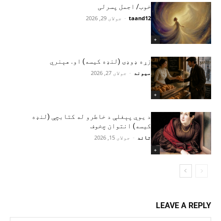
خوب/ اجمل پسرلی
taand12
-
جولای 29, 2026
+
زړه ډوډۍ (لنډه کیسه) او. هېنري
میوند
-
جولای 27, 2026
+
د یوې پېغلې د خاطرو له کتابچې (لنډه
کیسه) انتوان چخوف
تاند
-
جولای 15, 2026
+
LEAVE A REPLY