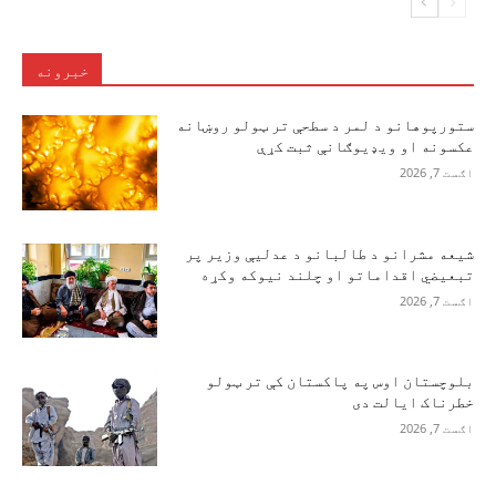
خبرونه
ستورپوهانو د لمر د سطحې تر ټولو روښانه
عکسونه او ویډیوګانې ثبت کړې
اګست 7, 2026
شیعه مشرانو د طالبانو د عدلیې وزیر پر
تبعیضي اقداماتو او چلند نیوکه وکړه
اګست 7, 2026
بلوچستان اوس په پاکستان کې تر ټولو
خطرناک ایالت دی
اګست 7, 2026