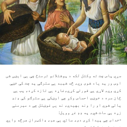
سړي پاس چت ته وکتل لکه د پوشتلانو ترمنځ چې يې ايښی شی
اوس ور په ياد شوی وي، څه شېبه يې سترګې په چت کې خښې
کړې وې، لاړې يې قورتې کړې،غاړه يې تازه کړه، پټ يې
ځان سره د خوښۍ احساس وکړ چې اوښکې يې سترګو کې ډنډ
پاتې شوې او را ونه بهيدې، نه يی غوښتل چې د مېرمنې
زړه يې مات شي، په ډډ غږ وويل:
-خدای چې پيدا کړی دی، ساتي يې هم، ډاکټران هرڅه وايي