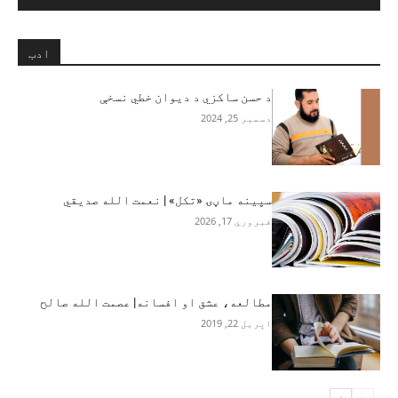
ادب
د حسن ساکزي د دیوان خطي نسخې
دسمبر 25, 2024
سپینه ماڼۍ «تکل» | نعمت الله صدیقي
فبروري 17, 2026
مطالعه، عشق او افسانه| عصمت الله صالح‎
اپریل 22, 2019