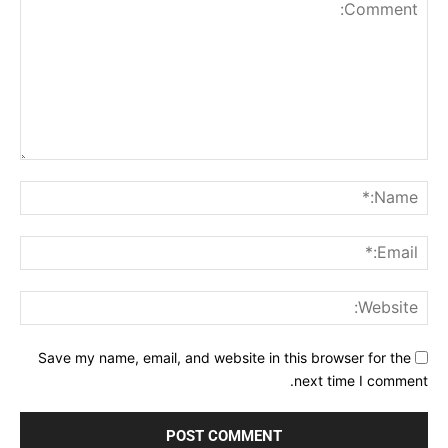
Comment:
me:*
ail:*
ite:
Save my name, email, and website in this browser for the
next time I comment.