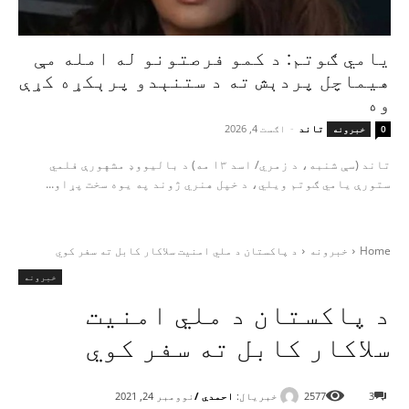
یامي ګوتم: د کمو فرصتونو له امله مې
هیماچل پردېش ته د ستنېدو پرېکړه کړې
وه
تاند
-
اګست 4, 2026
0
خبرونه
تاند (سې شنبه، د زمري/ اسد ۱۳ مه) د بالیووډ مشهورې فلمي
ستورې یامي ګوتم ویلي، د خپل هنري ژوند په یوه سخت پړاو...