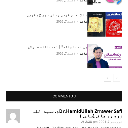
تاند
-
اګست 7, 2026
+
د اژدهای خودي په اړه یو څو خبري
تاند
-
اګست 7, 2026
+
بې له عنوانه!! | نعمت‌الله صدیقي
تاند
-
اګست 7, 2026
+
3 COMMENTS
Dr.HamidUllah Zrrawer Safiډ.حمیدالله
زړه ور صافی(ساپی)
نوومبر 7, 2021 At 3:38 pm