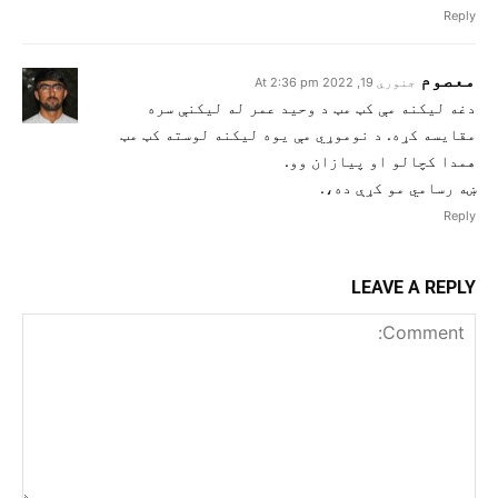
Reply
معصوم
جنوري 19, 2022 At 2:36 pm
دغه لیکنه مې کټ مټ د وحید عمر له لیکنې سره
مقایسه کړه. د نوموړي مې یوه لیکنه لوسته کټ مټ
همدا کچالو او پيازان وو.
ښه رسامي مو کړې ده،.
Reply
LEAVE A REPLY