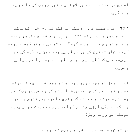
له دې مې موخه دا وه چې ګوندې د شپې ډوډۍ کې ما هم په
یاد کړي.
۹:۱۰
– هره شیبه د ور د ټکا په فکر کې وم. خو اندیښنه
راسره وه، ما ویل که کتغ راوړي او ، خدای مکړه، ډوډۍ
ورسره نه وي بیا به څه کوم؟ ایسته مې د هغه کوم شیخ په
کیسه ځان تلقین کړ چې ویلي یې و: د دین په لاره کې مو
ډيرې سختې ګاللي، یو سهار حلوا نه وه بیا مو پراټې
وخوړې!
نو ما ویل که وچه ډوډۍ ورسره نه وه، خیر دی، کاشوغه
به ور ته بنده کړم. همدې خیالونو کې وم چې ور وټکیده.
په منډه ورغلم، هماغه ګاونډی ماشوم و. پتنوس ور سره
و، کاسه پکې ایښې وه او لپاسه پرې دستپاک هوار و. په
موسکا مې ورته ویل:
دې ته څه حاجت و، ما خپله ډوډۍ تیاروله!