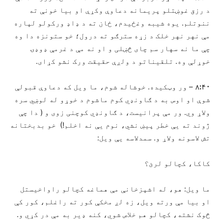
د رزق غوښتلو پریمانه دعاوې وکړې او بیا خونې ته
ننوتلم. یوه شیبه وغځیدم، ځان ته د ډاډ ورکولو لپاره
مې نهر نهر خلک د زړه سترګو ته درول؛ خو ستونزه دا وه
چې ما نه سهار سم چای څښلی و او نه مې د غرمې ډوډۍ
خوړلې وه. تلقیناتو د ولږې حقیقت ورک نشو کړای.
۸:۴۰
– ور وټکیده. خوشاله شوم، ما ویل که دعاوې قبولې
شوې او اوس به د ګاونډي کوم ماشوم د خوړو له لوښي سره
ولاړ وي. ور مې پرانیست، د ګاونډي کوچنی زوی و ( دا چې
ژوند ته یې خطر پیښ نشي، نوم یې نه اخلم!) خو بدبختانه
تش لاسونه ولاړ و. سمدلاسه یې ویل:
کاکا، کچالو لرئ؟
ما ویل: هو، له اشپزخانې مې هماغه کچالو راواخیستل
او بیا مې ورته ویل، زه لږ مخکې کور ته راغلم، کور کې
څوک نشته، کچالو هم خلاص شوي، کنه ډير به مې در کړي و.