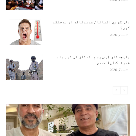
ولې ګرمي انسانان غوسه‌ناکه او بدخلقه
کوي؟
اګست 7, 2026
بلوچستان اوس په پاکستان کې تر ټولو
خطرناک ایالت دی
اګست 7, 2026