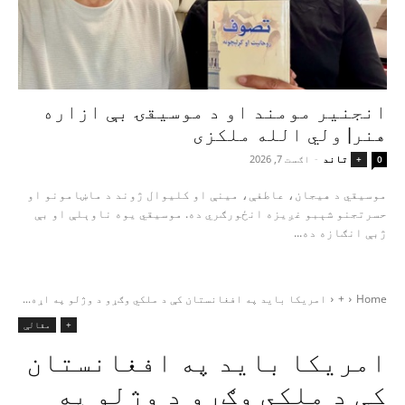
انجنیر مومند او د موسیقۍ بې‌ ازاره
هنر| ولي الله ملکزی
تاند
-
اګست 7, 2026
+
0
موسیقي د هیجان، عاطفې، مینې او کلیوال ژوند د ماښامونو او
حسرتجنو شېبو غږیزه انځورګري ده. موسیقي یوه ناوېلې او بې‌
ژبې انګازه ده...