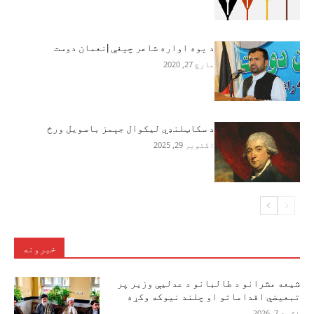
د یوه اواره شاعر چیغې |نعمان دوست
مارچ 27, 2020
د سکاټلنډي لیکوال جېمز باسویل ورځ
اکتوبر 29, 2025
خبرونه
شیعه مشرانو د طالبانو د عدلیې وزیر پر
تبعیضي اقداماتو او چلند نیوکه وکړه
اګست 7, 2026