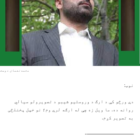
محمدنعمان دوست
نوټ:
دې ورځو کې د ارګ د وروستیو شیبو د تصویرولو سیالي
روانه ده. ما ویل زه چې له ارګه لرې وم؛ نو خپل پخنلځی
به تصویر کړم.
——————————-