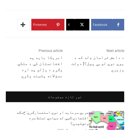
Pinterest
X
Facebook
Previous article
Next article
د داعش خراسان ډله که د
امريکا بايد په
یوې نوې لوبې پیل؟| دولت
افغانستان کې د ملکي
وزیري
وګړو د وژلو په اړه
مسؤلانه پلټنه وکړي
نور تازه موضوعات
عربي سرمایه او نوې استعمارګري: څنګه
اقتصادي ګټې له سیاسي تسلط سره
ونښلیدې؟