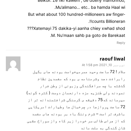
Belkol!. Ze fikr kawem , de dderiy mamorinoo,
Mu’alimano… etc.. ba hamda Haal wi.
But what about 100 hundred-millioneers aw finger-
counts Billioneran!!.
Xatemayi 75 dakika-yi aanha chiey xwhad shod???
M. Nu’maan sahb pa goto de Barekaat.
Reply
raouf liwal
نوومبر 10, 2021 At 1:58 pm
سلام ! 72 ساعت وحید عمرمیخواست بودنه های بگیل
رابراۀت دهد وشرمنامه ی بود که مفسدین نظام
گذشته با چه سرافگندگی وزبونی از وطن فرار
نمودند ولی طنزیه مزه دارنعمان دوست ( کتره گونه)
میرساند که75 دقیقه ی گرسنگی شرافتمندانه تر از
72 ساعت پروازها در چرخبال ها وطیارات امریکایی
باشرف تر است – شرم وننگ باد بر بودنه های مفسد
که از هراس طالب سر خودرا زیر کاه واز سوراخ عقبی
شان گندگی به ملت ماند