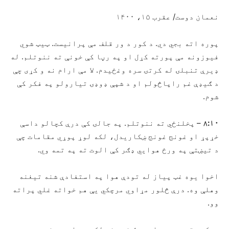
نعمان دوست/ عقرب ۱۵، ۱۴۰۰
پوره اته بجي دي. د کور د ور قلف مې پرانیست. ټیټ شوي
فیوزونه مې پورته کړل او په رڼا کې خونې ته ننوتلم. له
ډيرې تنبلۍ له کرتۍ سره وغځیدم. لا مې ارام نه و کړی چې
د ګیډې غم راپاڅولم او د شپې ډوډۍ تیارولو په فکر کې
شوم.
۸:۱۰
– پخلنځي ته ننوتلم. په جالۍ کې درې کچالو داسې
خړپړ او غونج غونج ښکاریدل، لکه لوړ پوړي مقامات چې
د تیښتې په ورځ هوايي ډګر کې الوت ته په تمه وي.
اخوا یوه غټ پیاز له تودې هوا په استفادې شنه تیغنه
وهلې وه. درې څلور مړاوي مرچکي یې هم خواته غلي پراته
وو.