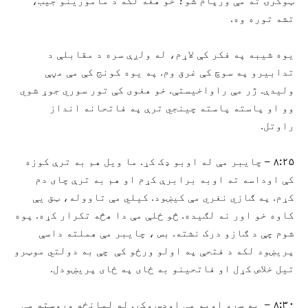
ټوکرۍ ته مې ورپام شو؛ خو هغه لکه د مامورینو جیب،
تشه توره وه.
یوه شیبه په فکر کې لاړم، له ولږې سره د مقابلې د
تدابیرو په سوچ کې غرق وم. په یوه کونج کې مې مڼې
ولیدې. ژر مې راواخیستې. خو هغوی کې تور سوري جوړ شوي
وو او پاسته پاسته چینجي ترې په فاتحانه انداز
راوتل.
۸:۲۵
– چایبر مې له اوبو ډک کړ. ما ویل هم به ترې کوزه
کې اوداسه ته اوبه برابرې کړم او هم به ترې چای دم
کړم. په ګازي نغري مې کیښود. کیلي مې تاووله، ټق یې
کاوه خو اور نه لګیده. څو ځلې مې دا هڅه تکرار کړه. پوه
شوم چې د ګازو درک نشته. بس ، چایبر مې هملته داسې
پریښود لکه د فتحې په اولو ورځو کې چې به دولتي موټرو
تیل خلاص کړل او فاتحینو به ځای په ځای پریښودل.
۸:۳۰
– په سړو اوبو مې اودس وکړ. له لمانځه وروسته مې