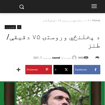
Home
+
د پخلنځي وروستۍ ۷۵ دقیقې/ طنز
+
طنزونه
د پخلنځي وروستۍ ۷۵ دقیقې/
طنز
خبریال:
taand
3
4886
نوومبر 7, 2021
Pinterest
X
Facebook