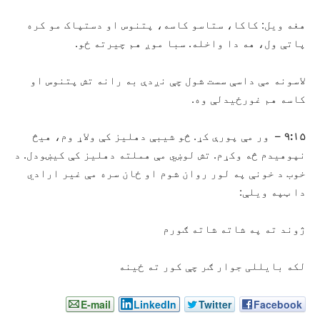
هغه ویل: کاکا، ستاسو کاسه، پتنوس او دستپاک مو کره
پاتې ول، هه دا واخله. سبا موږ هم چیرته ځو.
لاسونه مې داسې سست شول چې نږدې به رانه تش پتنوس او
کاسه هم غورځیدلې وه.
۹:۱۵
– ور مې پورې کړ. څو شیبې دهلیز کې ولاړ وم، هیڅ
نپوهیدم څه وکړم. تش لوښي مې هملته دهلیز کې کیښودل. د
خوب د خونې په لور روان شوم او ځان سره مې غیر ارادي
دا ټپه ویلې:
ژوند ته په شاته شاته ګورم
لکه بایللی جوار ګر چې کور ته ځینه
E-mail
LinkedIn
Twitter
Facebook