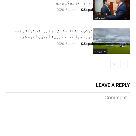
امنیت خبرې کړې دي
S.Sapai
-
اګست 6, 2026
خبرونه
کرکټ:د افغانستان او ایرلنډ ترمنځ ۲مه
لوبه سبا جمعه کېږي؛ لومړۍ لغوه شوه
S.Sapai
-
اګست 6, 2026
خبرونه
LEAVE A REPLY