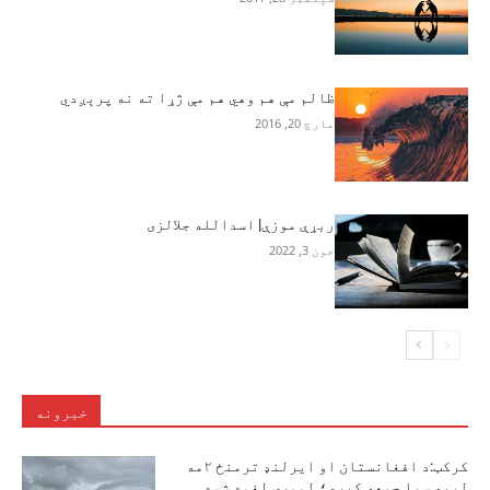
ظالم مې هم وهي هم مې ژړا ته نه پرېږدي
مارچ 20, 2016
ربړې موزې| اسدالله جلالزی
جون 3, 2022
خبرونه
کرکټ:د افغانستان او ایرلنډ ترمنځ ۲مه
لوبه سبا جمعه کېږي؛ لومړۍ لغوه شوه