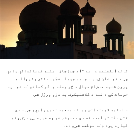
تاند (یکشنبه د اسد ۳) د جوزجان امنیه قومانداني وايي
چې د شبرغان ښار د جامع جومات خطیب مفتي رفیع‌الله
پرون شنبه ماښام مهال د څو وسله ‌والو کسانو له ‌خوا په
جومات کې د ننه د کلاشنیکوف په ډزو ووژل شو.
د امنیه قومندانۍ ویاند مسعود ندیم وايي، چې د دې
قتل علت تر اوسه نه ‌دی معلوم، خو په خبره یې د څېړنو
لپاره یوه ډله مؤظفه شوې ده.