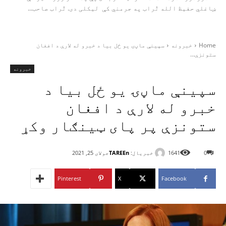
ښاغلي حفیظ الله تُراب په جرمني کې لیکلی دی. تُراب صاحب...