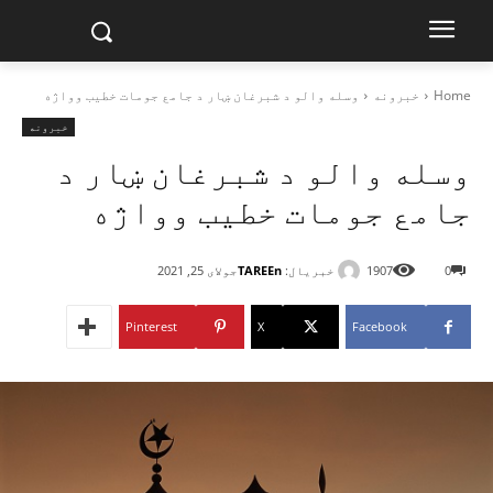
Home
خبرونه
وسله والو د شبرغان ښار د جامع جومات خطیب وواژه
خبرونه
وسله والو د شبرغان ښار د
جامع جومات خطیب وواژه
خبریال:
TAREEn
0
1907
جولای 25, 2021
Pinterest
X
Facebook