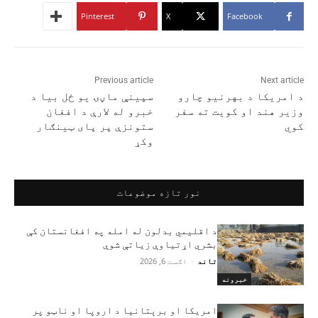
Pinterest
X
Facebook
Previous article
Next article
د امريکا د بهرنيو چارو
سپینې ماڼۍ یو ځل بیا د
وزير هند او کويت ته سفر
خبرو له لارې د افغان
کوي
ستونزې پر پای ټینګار
وکړ
نور تازه موضوعات
د اقلیمي بدلون له امله په افغانستان کې
بشري اړتیاوې زیاتې شوې
تاند
-
اګست 6, 2026
خبرونه
امریکا او برېتانیا د اروپا او ناټو پر