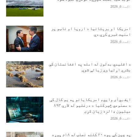
اګست 6, 2026
امریکا او برېتانیا د اروپا او ناټو پر
امنیت خبرې کړې دي
اګست 6, 2026
د اقلیمي بدلون له امله په افغانستان کې
بشري اړتیاوې زیاتې شوې
اګست 6, 2026
ایف‌بي‌آی وايي، امریکایانو په یو کال کې
د مصنوعي ځیرکتیا د درغلیو له لارې ۸۹۳
میلیون ډالره زیان کړی
اګست 6, 2026
په چین کې یوه ۲۰ کلنه نجلۍ له ۱۸م پوړه