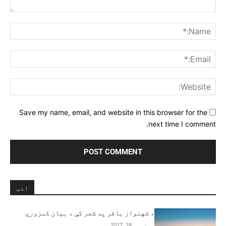
Comment:
me:*
ail:*
ite:
Save my name, email, and website in this browser for the
next time I comment.
ادب
د شهنواز باقر په شعر کې د بیان کمزوري
سپتمبر 28, 2017