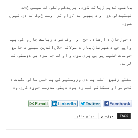
ښاغلي ندیم زیاته کړې، بریدکوونکي له سیمې څخه
تښتېدلي دي او د پېښې په تړاو تر اوسه څوک نه‌ دي نیول
شوي.
د جوزجان د ارشاد، حج او اوقافو د ریاست چارواکي بیا
وايي چې د شبرغان ښار د مولانا جلال‌الدین مېنې د جامع
جومات خطیب یو بې ‌پرې سړی و او له چا سره‌ یې دښمني نه‌
لرله.
مفتي رفیع ‌الله په دې وروستیو کې په خپل مالي لګښت د
نجونو او هلکانو لپاره یوه دیني مدرسه جوړه کړې وه.
E-mail
LinkedIn
Twitter
Facebook
TAGS
جوزجان
دیني عالم