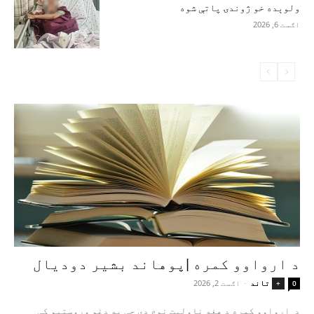
ولوېده خو ژوندۍ پاتې شوه
اګست 6, 2026
د ارواوو کمره |پوهاند بشیر دودیال
تاند
-
اګست 2, 2026
+
0
د ارواوو کمره د هغه ناولیت نوم دی چې په دغو وروستیو کې