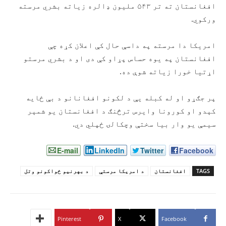
افغانستان ته تر ۵۴۳ ملیون ډالره زیاته بشري مرسته
ورکوي.
امریکا دا مرسته په داسې حال کې اعلان کړه چې
افغانستان په یوه حساس پړاو کې دی او د بشري مرستو
اړتیا خورا زیاته شوې ده.
پر جګړو او له کبله یې د لکونو افغانانو د بې ځایه
کېدو او کورونا وایرس ترڅنګ د افغانستان یو شمېر
سیمې یو وار بیا سختې وچکالۍ ځپلي دي.
E-mail
LinkedIn
Twitter
Facebook
TAGS
افغانستان
د امریکا مرستې
د بهرنیو ځواکونو وتل
Pinterest
X
Facebook