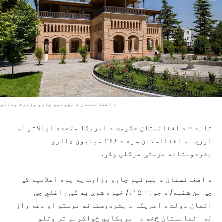
د افغانستان د بهرنیو چارو وزارت ودانۍ
تاند – د افغانستان حکومت د امریکا متحده ایالاتو له
لوري له افغانستان سره د ۲۶۶ میلیون ډالرو
بشردوستانه مرستې هرکلی وکړ.
د افغانستان د بهرنیو چارو وزارت په یوه اعلامیه کې
چې نن شنبه/ د جوزا ۱۵ه/ خپره شوې په کې راغلي چې
افغان دولت د امریکا د بشردوستانه مرستو او دغه راز
له افغانستان څخه د امریکایي ځواکونو تر وتلو