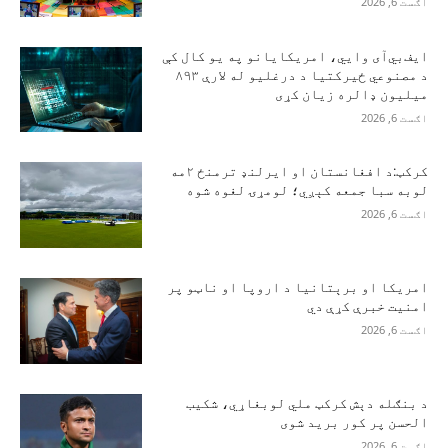
اګست 6, 2026
ایف‌بي‌آی وايي، امریکایانو په یو کال کې
د مصنوعي ځیرکتیا د درغلیو له لارې ۸۹۳
میلیون ډالره زیان کړی
اګست 6, 2026
کرکټ:د افغانستان او ایرلنډ ترمنځ ۲مه
لوبه سبا جمعه کېږي؛ لومړۍ لغوه شوه
اګست 6, 2026
امریکا او برېتانیا د اروپا او ناټو پر
امنیت خبرې کړې دي
اګست 6, 2026
د بنګله دېش کرکټ ملي لوبغاړي، شکیب
الحسن پر کور برید شوی
اګست 6, 2026