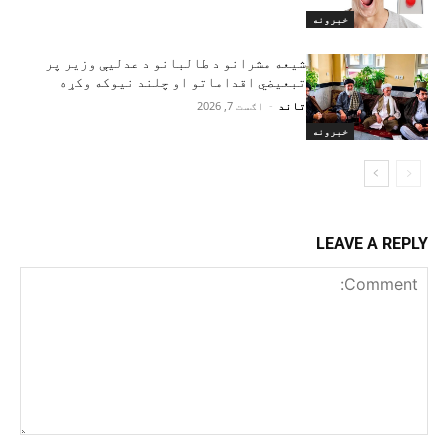
خبرونه
شیعه مشرانو د طالبانو د عدلیې وزیر پر
تبعیضي اقداماتو او چلند نیوکه وکړه
تاند
-
اګست 7, 2026
خبرونه
LEAVE A REPLY
Comment: