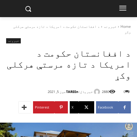
Home
خبرونه
د افغانستان حکومت د امریکا د تازه مرستې هرکلی
وکړ
خبرونه
د افغانستان حکومت د
امریکا د تازه مرستې هرکلی
وکړ
خبریال:
TAREEn
0
2880
جون 5, 2021
Pinterest
X
Facebook