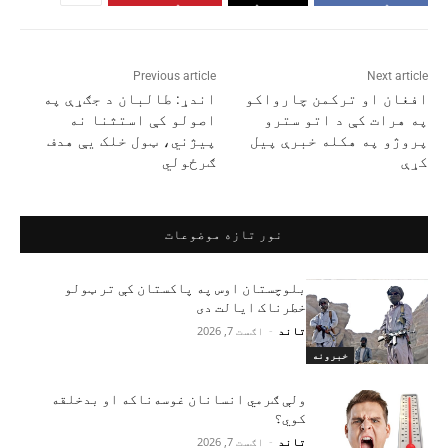
Previous article
Next article
افغان او ترکمن چارواکو
اندړ: طالبان د جګړې په
په هرات کې د اتو سترو
اصولو کې استثنا نه
پروژو په هکله خبرې پیل
پيژني، ټول خلک یې هدف
کړې
ګرځولي
نور تازه موضوعات
بلوچستان اوس په پاکستان کې تر ټولو
خطرناک ایالت دی
تاند
-
اګست 7, 2026
خبرونه
ولې ګرمي انسانان غوسه‌ناکه او بدخلقه
کوي؟
تاند
-
اګست 7, 2026