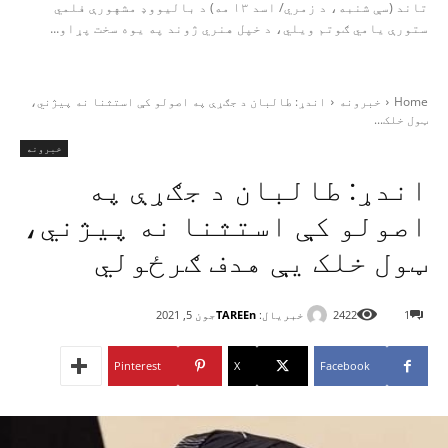
تاند (سې شنبه، د زمري/ اسد ۱۳ مه) د بالیووډ مشهورې فلمي
ستورې یامي ګوتم ویلي، د خپل هنري ژوند په یوه سخت پړاو...