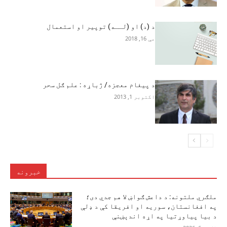
د (د) او (لــه) توپير او استعمال
مې 16, 2018
د پیغام معجزه/ ژباړه : علم ګل سحر
اکتوبر 1, 2013
خبرونه
ملګري ملتونه: د داعش ګواښ لا هم جدي دی؛
په افغانستان، سوریه او افریقا کې د ډلې
د بیا پیاوړتیا په اړه اندېښنې