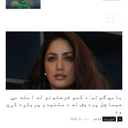
یامي ګوتم: د کمو فرصتونو له امله مې
هیماچل پردېش ته د ستنېدو پرېکړه کړې
وه
تاند
-
اګست 4, 2026
0
خبرونه