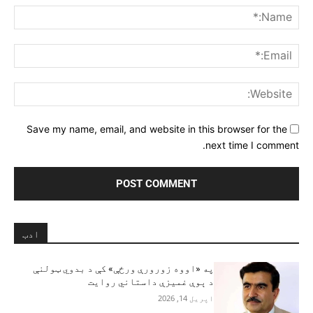
me:*
ail:*
ite:
Save my name, email, and website in this browser for the
next time I comment.
ادب
په «اووه زورورې ورځې» کې د بدوي ټولنې
د ېوې غمیزې داستاني روایت
اپریل 14, 2026