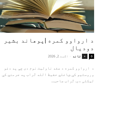
د ارواوو کمره |پوهاند بشیر
دودیال
تاند
-
اګست 2, 2026
+
0
د ارواوو کمره د هغه ناولیت نوم دی چې په دغو
وروستیو کې ښاغلي حفیظ الله تُراب په جرمني کې
لیکلی دی. تُراب صاحب...