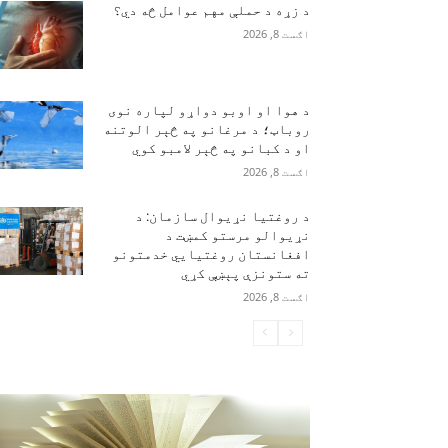
د زړه د حملې مهم عوامل څه دي؟
اګست 8, 2026
د هوا او اوبو دواړو لپاره نوی
روباټ؛ د مرغانو په څېر الوتنه
او د کبانو په څېر لامبو کوي
اګست 8, 2026
د روغتیا نړیوال سازمان: د
نړیوالو مرستو کمښت د
افغانستان روغتیايي خدمتونو
ته ستونزې پېښې کړي
اګست 8, 2026