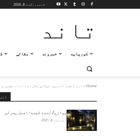
شنبه, اګست 8, 2026
تاند
کورپاڼه
خبرونه
مقالې
ک
Home
ادب
شعر
د سید جیلاني جلان دوه ازاد نظمونه
ادب
یوازې/ لنډه کیسه- اجمل پسرلی
نوومبر 8, 2021