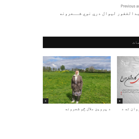
Previous ar
بدالغفور لېوال درې نوي شــعرونه
ات
+
+
وان ته د
د پروین ملال څو شعرونه