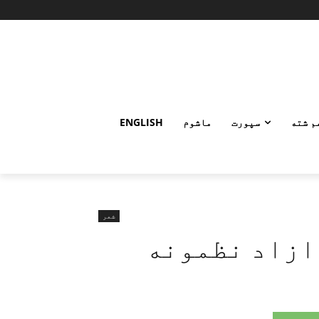
م شته
سپورت
ماشوم
ENGLISH
شعر
 ازاد نظمونه