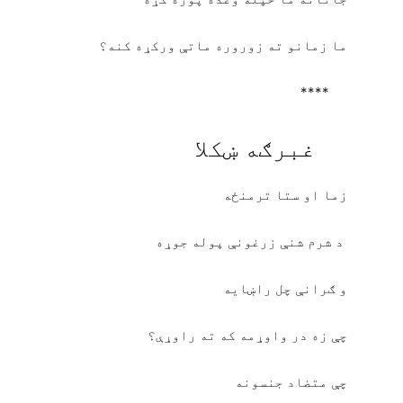
ما زمانو ته زوروره ماتې ورکړه کنه؟
****
غبرګه ښکلا
زما او ستا ترمنځه
د شرم شنې زرغونې پوله جوړه
و ګرانې چل راښایه
چې زه در واوړمه که ته راوړې؟
چې متضاد جنسونه