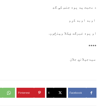
د محبت په یوه جنس کې ګډ
اوبه اوبه کړو
او یوه غبرګه ښکلا وپنځوو.
****
سیدجیلاني جلان
Pinterest
X
Facebook