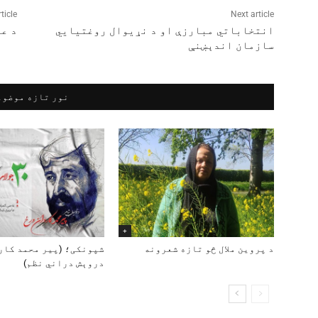
ticle
Next article
انتخاباتي مبارزې او د نړيوال روغتيايي
د ع
سازمان اندېښنې
نور تازه موضوع
+
د پروین ملال څو تازه شعرونه
شپونکی؛ (پير محمد کار
دروېش دراني نظم)