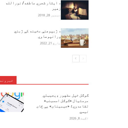
د ايثار شعري عاطفه/ نورالله
زهير‎
دسمبر 28, 2018
د ژبپوهنې مخینه کې ژبني
ورانپوهاوي
مارچ 21, 2022
خبرونه
ګوګل خپل مشهور ډیجیټلي
مرستیال «ګوګل اسسټنټ»
تقاعدوي؛ «جیمینای» یې ځای
نیسي
اګست 8, 2026