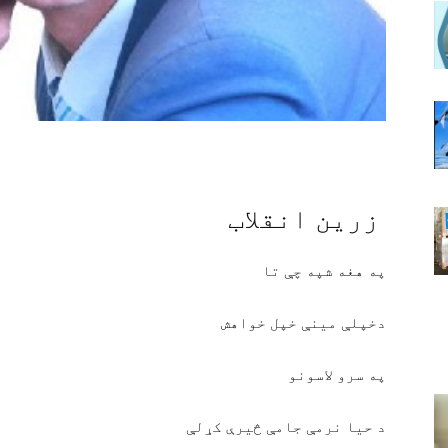
زرین انقلاب
په هغه شپه چې تا
دخپلې مینې خپل خواهش
په سرو لاسونو
د حیا نرمې جامې څیرې کړلې