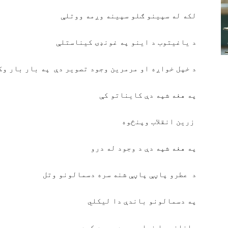
لکه له سپینو ګلو سپینه وږمه ووتلې
د یاغیتوب د اینو په غونډۍ کیناستلې
د خپل خواږه او مرمرین وجود تصویر دې په بار بار وک
په هغه شپه دې کایناتو کې
زرین انقلاب وپنځوه
په هغه شپه دې د وجود له درو
د عطرو پاڼې پاڼې شنه سره دسمالونو وتل
په دسمالونو باندې دا لیکلي
جانانه ما خپله وعده پوره کړه