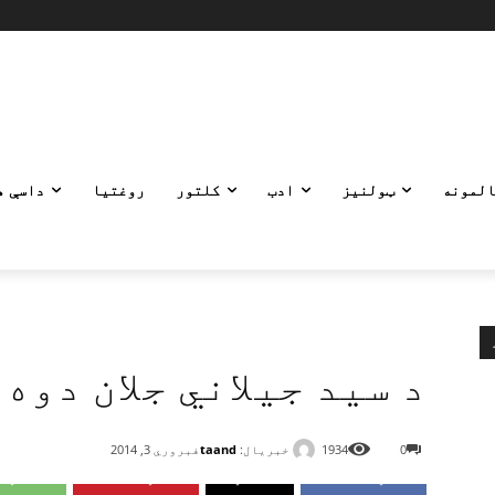
المونه
ټولنیز
ادب
کلتور
روغتیا
داسې ه
د سید جیلاني جلان دوه
خبریال:
taand
0
1934
فبروري 3, 2014