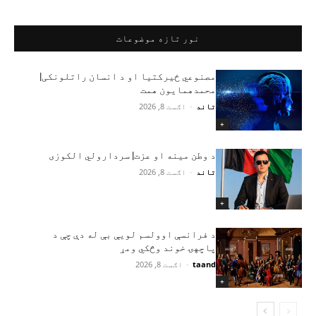
نور تازه موضوعات
مصنوعي ځیرکتیا او د انسان راتلونکی|
محمدهمایون همت
تاند
-
اګست 8, 2026
+
د وطن مینه او عزت| سردارولي الکوزی
تاند
-
اګست 8, 2026
+
د فرانسې اوولسم لویې بې له دې چې د
پاچهۍ خوند وڅکي ومړ
taand
-
اګست 8, 2026
+