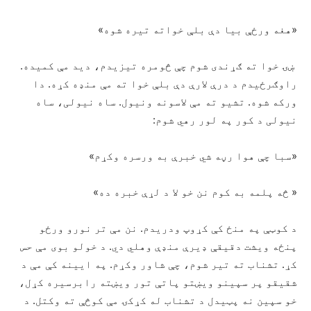
«هغه ورځې بیا دې بلې خواته تیره شوه»
ښۍ خوا ته ګړندی شوم چې څومره تیزیدم، دید مې کمیده.
راوګرځیدم د درې لارې دې بلې خوا ته مې منډه کړه. دا
ورکه شوه. تشیو ته مې لاسونه ونیول. ساه نیولی، ساه
نیولی د کور په لور رهي شوم:
«سبا چې هوا رڼه شي خبرې به ورسره وکړم»
« څه پلمه به کوم نن خو لا د لړې خبره ده»
د کوټې په منځ کې کړوپ ودریدم. نن مې تر نورو ورځو
پنځه ویشت دقیقې ډيرې منډې وهلي دي. د خولو بوی مې حس
کړ. تشناب ته تیر شوم، چې شاور وکړم. په ایینه کې مې د
شقیقو پر سپینو ویښتو پاتې تور ویښته رابرسیره کړل،
خو سپین نه پټیدل د تشناب له کړکۍ مې کوڅې ته وکتل. د