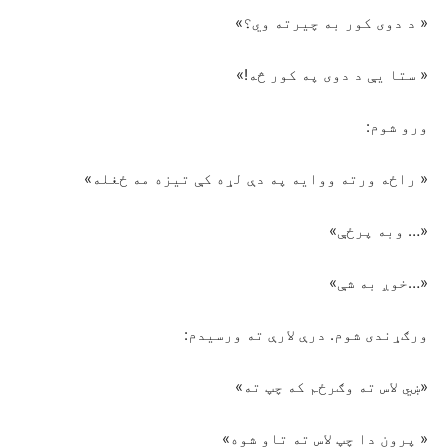
« د دوی کور به چیرته وي؟»
« ستا یې د دوی په کور څه!»
ورو شوم:
« راځه ورته ووایه په دې لړه کې تیزه مه ځغله»
«… وبه پرځې»
«…خوږ به شې»
ورګړندی شوم. درې لارې ته ورسیدم:
«ښي لاس ته وګرځم که چپ ته»
« پرون دا چپ لاس ته تاو شوه»