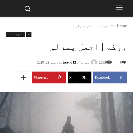
Home
+
ورکه | اجمل پسرلی
+
لنډه کیسه
ورکه | اجمل پسرلی
خبریال:
taand12
0
2663
نوومبر 29, 2020
Pinterest
X
Facebook