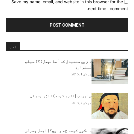
Save my name, email, and website in this browser for the
next time I comment.
ادب
د ژبې سختېدل که آسانېدل؟؟؟ سیلۍ
شینوارې
جولای 1, 2015
ښاپیرۍ (لنډه کیسه) نازو پسرلی
جولای 7, 2013
د جګړې کیسه څه وايي؟ | ایمل پسرلی