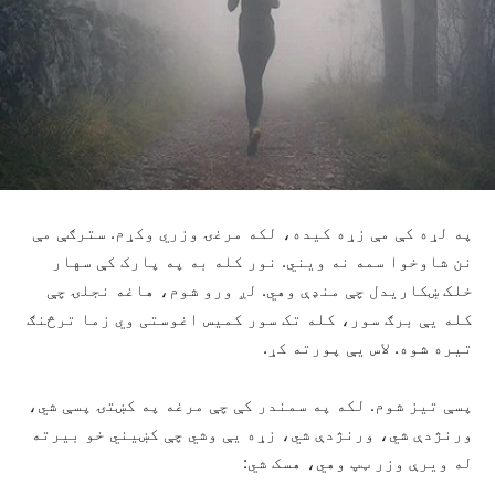
په لړه کې مې زړه کیده، لکه مرغۍ وزري وکړم. سترګې مې
نن شاوخوا سمه نه ویني. نور کله به په پارک کې سهار
خلک ښکاریدل چې منډې وهي. لږ ورو شوم، هاغه نجلۍ چې
کله یې برګ سور، کله تک سور کمیس اغوستی وي زما ترڅنګ
تیره شوه. لاس یې پورته کړ.
پسې تیز شوم. لکه په سمندر کې چې مرغه په کښتۍ پسې شي،
ورنژدې شي، ورنژدې شي، زړه یې وشي چې کښیني خو بیرته
له ویرې وزر ټپ وهي، هسک شي: