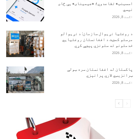
اسسټنټ» تقاعدوي؛ «جیمینای» یې ځای
نیسي
اګست 8, 2026
د روغتیا نړیوال سازمان: د نړیوالو
مرستو کمښت د افغانستان روغتیايي
خدمتونو ته ستونزې پېښې کړي
اګست 8, 2026
پاکستان له افغانستان سره ټولې
ټرانزیټي لارې پرانېزي
اګست 8, 2026