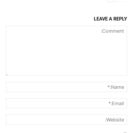
LEAVE A REPLY
Comment:
me:*
ail:*
ite: