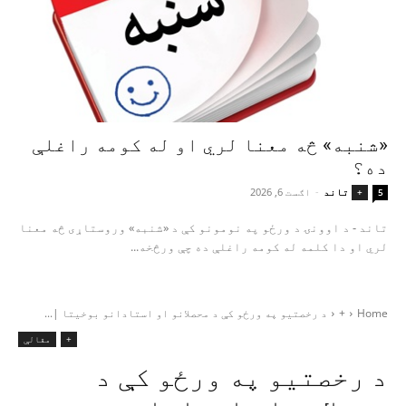
«شنبه» څه معنا لري او له کومه راغلې
ده؟
تاند
-
اګست 6, 2026
+
5
تاند - د اوونۍ د ورځو په نومونو کې د «شنبه» وروستاړی څه معنا
لري او دا کلمه له کومه راغلې ده چې ورڅخه...