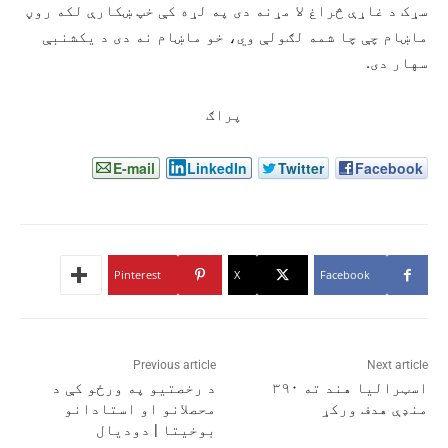
سړک د غاړې څراغ لا مړنه دی په لړه کې خپ ښکارې لکه روڼ
ماښام چې چا شمه لګولې وي، خو ماښام نه دی د یکشنبې
سهار دی.
پراګ
E-mail
LinkedIn
Twitter
Facebook
Pinterest
X
Facebook
Previous article
Next article
اسټراليا هند ته ۳۹۰
د رخصتیو په ورځو کې د
منډې هدف ورکړ
محصلانو او استادانو
بوخیتا | دودیال