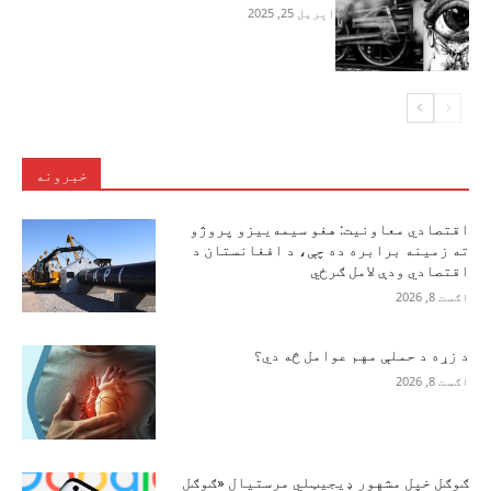
اپریل 25, 2025
خبرونه
اقتصادي معاونیت: هغو سیمه‌ییزو پروژو
ته زمینه برابره ده چې، د افغانستان د
اقتصادي ودې لامل ګرځي
اګست 8, 2026
د زړه د حملې مهم عوامل څه دي؟
اګست 8, 2026
ګوګل خپل مشهور ډیجیټلي مرستیال «ګوګل