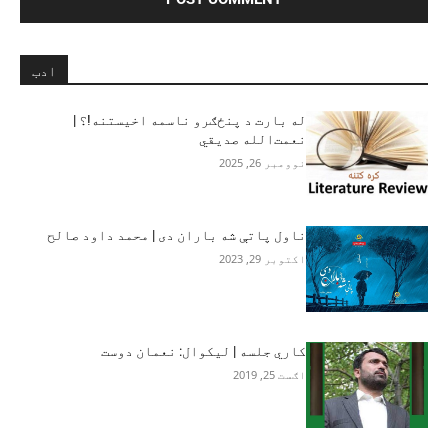
ادب
له بارت د پنځګرو ناسمه اخیستنه!؟ |
نعمت‌الله صدیقي
نوومبر 26, 2025
ناول پاتې شه باران دی | محمد داود صالح
اکتوبر 29, 2023
کاري جلسه | لیکوال: نعمان دوست
اګست 25, 2019