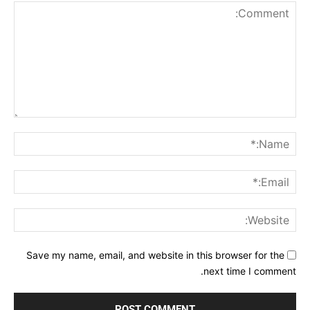
Comment:
me:*
ail:*
ite:
Save my name, email, and website in this browser for the
next time I comment.