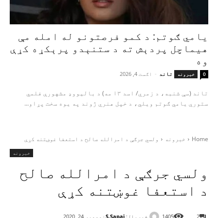
یامي ګوتم: د کمو فرصتونو له امله مې
هیماچل پردېش ته د ستنېدو پرېکړه کړې
وه
تاند
-
اګست 4, 2026
0
خبرونه
تاند (سې شنبه، د زمري/ اسد ۱۳ مه) د بالیووډ مشهورې فلمي
ستورې یامي ګوتم ویلي، د خپل هنري ژوند په یوه سخت پړاو...