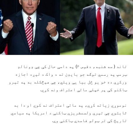
تاند ( سه شنبه، دقوس ۴) په داسې حال کې چې ډونالډ
ټرمپ په رسمي توګه جو بایډن ته د واک د لېږد اجازه
ورکړې ده خو یو ځل بیا یې ویلي، چې هېڅکله به په تېرو
ټاکنو کې پر خپلې ماتې اعتراف ونه کړي.
نوموړي زیاته کړې، په ماتې اعتراف نه کوي او دا به
ثابتوي چې تېرې ولسمشريزې ټاکنې د امریکا په سیاسي
تاریخ کې تر ټولو فاسدې ټاکنې وې.