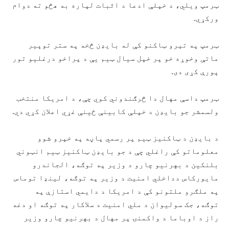
ټرمپ ویلي، د خپلې ادعا د اثبات لپاره به هڅو ته دوام
ورکړي.
ټرمپ په تېرو ټاکنو کې له بایډن څخه په ستر توپیر
ماتې وخوړه خو پر خپل سیال ټیم یې د پراخو درغلیو تور
پورې کړی دی.
ټرمپ داسې مهال دا څرګندوني کوي چې، د امریکا منتخب
ولسمشر جو بایډن د خپلې کابینې ځينې غړي اعلان کړي دي.
د بایډن د ټاکنیز ټیم پر رسمي پاڼه په خپرو شوو
معلوماتو کې راغلي چې د جو بایډن ټاکنیز ټیم انټوني
بلنکین د بهرنیو چارو د وزیر په توګه، الجاندرو
مایورکاس دداخلي امنیت د وزیر په توګه، لینډا توماس
په ملګرو ملتونو کې د امریکا د دایمي استازې په
توګه، جک سولیوان د ملي امنیت د سلاکار په توګه او دغه
راز د اوباما د واکمنۍ پر مهال د بهرنیو چارو وزیر