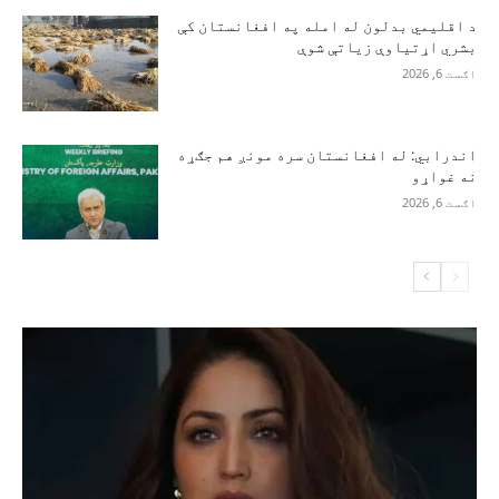
د اقلیمي بدلون له امله په افغانستان کې
بشري اړتیاوې زیاتې شوې
اګست 6, 2026
اندرابي: له افغانستان سره مونږ هم جګړه
نه غواړو
اګست 6, 2026