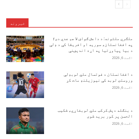
خبرونه
ملګري ملتونه: د داعش ګواښ لا هم جدي دی؛
په افغانستان، سوریه او افریقا کې د ډلې
د بیا پیاوړتیا په اړه اندېښنې
اګست 6, 2026
د افغانستان د فوتسال ملي لوبډلې
وروستۍ لوبه کې نیوزیلنډ مات کړ
اګست 6, 2026
د بنګله دېش کرکټ ملي لوبغاړي، شکیب
الحسن پر کور برید شوی
اګست 6, 2026