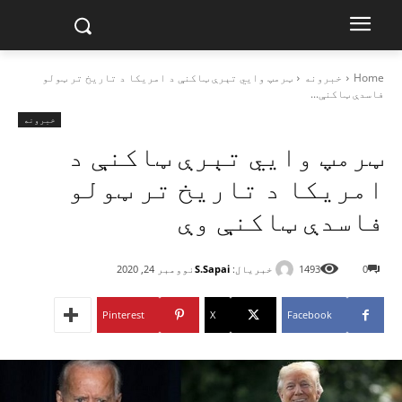
Home
خبرونه
ټرمپ وایي تېرې ټاکنې د امریکا د تاریخ تر ټولو
فاسدې ټاکنې...
خبرونه
ټرمپ وایي تېرې ټاکنې د
امریکا د تاریخ تر ټولو
فاسدې ټاکنې وې
خبریال:
S.Sapai
0
1493
نوومبر 24, 2020
Pinterest
X
Facebook