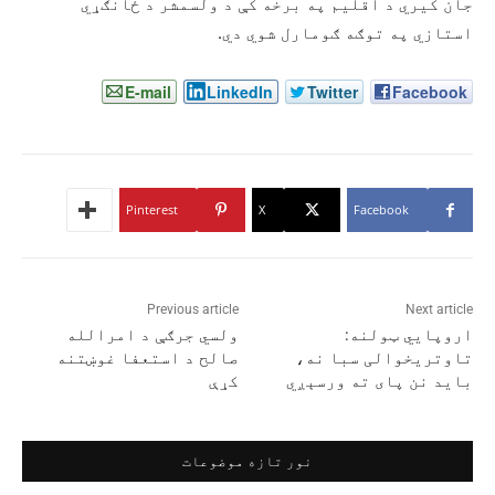
جان کیري د اقلیم په برخه کې د ولسمشر د ځانګړي
استازي په توګه ګومارل شوي دي.
E-mail
LinkedIn
Twitter
Facebook
Pinterest
X
Facebook
Previous article
Next article
اروپایي ټولنه:
ولسي جرګې د امرالله
تاوتریخوالی سبا نه،
صالح د استعفا غوښتنه
باید نن پای ته ورسېږي
کړې
نور تازه موضوعات