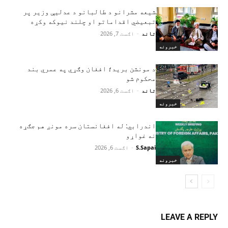
شیعه مشرانو د طالبانو د عدلیې وزیر پر
تبعیضي اقداماتو او چلند نیوکه وکړه
تاند
-
اګست 7, 2026
خبرونه
د مونشن برید؛ افغان وګړي په عمري بند
محکوم شو
تاند
-
اګست 6, 2026
خبرونه
اندرابي: له افغانستان سره مونږ هم جګړه
نه غواړو
S.Sapai
-
اګست 6, 2026
خبرونه
LEAVE A REPLY