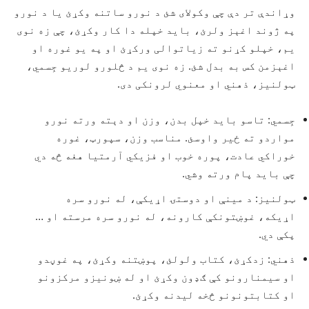
وړاندې تر دې چې وکولای شئ د نورو ساتنه وکړئ یا د نورو
په ژوند اغېز ولرئ، باید خپله دا کار وکړئ، چې زه نوی
یم، خپلو کړنو ته زیاتوالی ورکړئ او په یو غوره او
اغېزمن کس به بدل شئ. زه نوی یم د څلورو لوریو جِسمي،
ټولنیز، ذهني او معنوي لرونکی دی.
جِسمي: تاسو باید خپل بدن، وزن او دېته ورته نورو
مواردو ته ځير واوسئ. مناسب وزن، سپورټ، غوره
خوراکي عادت، پوره خوب او فزیکي آرمتیا هغه څه دي
چې باید پام ورته وشي.
ټولنيز: د مينې او دوستۍ اړيکې، له نورو سره
اړيکه، غوښتونکې کارونه، له نورو سره مرسته او …
پکې دي.
ذهني: زدکړئ، کتاب ولولئ، پوښتنه وکړئ، په غوڼدو
او سیمنارونو کې ګډون وکړئ او له ښونيزو مرکزونو
او کتابتونونو څخه ليدنه وکړئ.