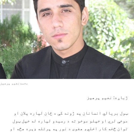
محمدنعیم پرهېز
ژباړه: نعيم پرهېز
ټول بریالي انسانان په ژوند کې د ځان لپاره پلان او
موخې لري او خپلو موخو ته د رسېدو لپاره له خپل ټول
توان څخه کار اخلي، هغوی د نور په پرتله ډېره هڅه او