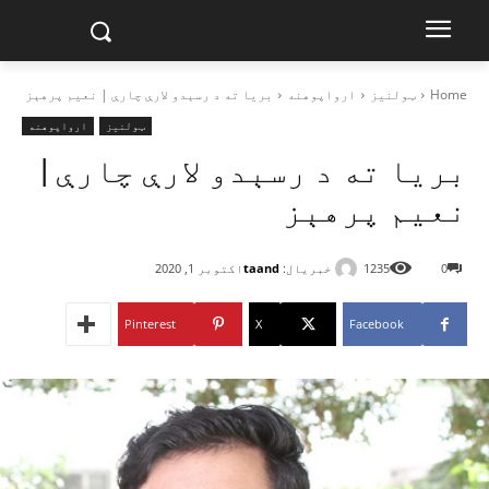
Home
ټولنیز
ارواپوهنه
بریا ته د رسېدو لارې چارې | نعیم پرهېز
ټولنیز
ارواپوهنه
بریا ته د رسېدو لارې چارې |
نعیم پرهېز
خبریال:
taand
0
1235
اکتوبر 1, 2020
Pinterest
X
Facebook