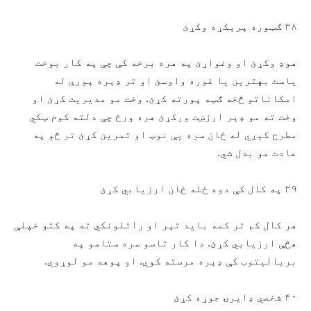
۳۸ ګټوره پرېکړه وکړئ
هوډ وکړئ او وغواړئ په هره برخه کې چې په کار بوخت
ياست بهترین یا غوره واوسئ او تر ډېره پورې له
امکاناتو څخه ګټه پورته کړئ. وخت مو مديريت کړئ او
وخت ته مو ډېر ارزښت ورکړئ هره ورځ چې دلته کوم ټکي
مطرح کېږي له ځان سره يې نوټ او تمرین کړئ تر څو په
عادت مو بدل شي.
۳۹ په کال کې دوه ځله ځان ارزيابي کړئ
هر کال کم تر کمه باید تېر او راتلونکي ته په کتو خپلې
هڅې ارزيابي کړئ. دا کار تاسو سره ستاسو په
بریالیتوب کې ډېره مرسته کوي. او پوهه مو لوړوي.
۴۰ شخصي ډایرۍ جوړه کړئ