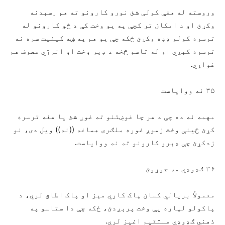
وروسته له هغې کولی شئ نورو کارونو ته هم رسېدنه
وکړئ او د امکان تر کچې په يو وخت کې د څو کارونو له
ترسره کولو ډډه وکړئ ځکه چې يو هم په ښه کیفیت سره نه
ترسره کېږي او له تاسو څخه د ډېر وخت او انرژي مصرف هم
غواړي.
۳۵ نه وواياست
مهمه نه ده چې د هر چا غوښتنو ته غوږ شئ یا هغه ترسره
کړئ ځينې وخت زموږ غوره ملګری هماغه ((نه)) ويل دی، نو
زدکړئ چې ډېرو کارونو ته نه وواياست.
۳۶ ګډوډي مه جوړوئ
معمولاً بریالي کسان پاک کاري مېز او پاک اطاق لري، د
پاکولو لپاره يې وخت پرېږدئ، ځکه چې دا ستاسو په
ذهني ګډوډي مستقیم اغیز لري.