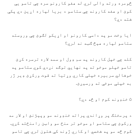
څومره ورته والی لري له هغو کارونو سره چې تاسو یې
کوئ او هغه کارونه چې ستاسو د بریا لپاره اړين دي پکې
شته دي؟
ایا وخت مو په داسې کارونو او اړيکو لګوئ چې وروسته
ستاسو لپاره هېڅ ګټه نه لري؟
کله چې خپل کارونه په سم ډول او سمه لاره ترسره کړئ
تاسو خپلو موخو ته په نهايي توګه نږدې کوي ستاسو په
خوشالي سربیره خپلې کاري وړتیا ته قوت ورکړئ ډېر ژر
به خپلې موخې ته ورسېږئ.
۵ خنډونه کوم او څه دي؟
د پرمختګ پر وړاندې پراته خنډونه مو وپېژنئ او لار مه
ورکوئ چې ستاسو او موخو تر منځ مو واټن رامنځته کړي.
کوم څه مو په شخصي او کاري ژوند کې شتون لري چې تاسو