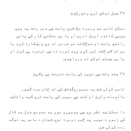
۳۷ چټل توکي لرې وغورځوئ
ممکن تاسو هم ورسره مخ شوي یاست چې ډېر وخت په يوې
ټوټې کاغذ، ایمل ادرس او يا يو مخکني کار کې پاتې
راغلي یاست او هېڅکله مو هم سر نه وي ورښکاره کړی يا
مو له لاس څخه تېر کړی وي، غوره ده چې ترسره يې کړئ او
يا يې چټلو توکو ته ورواچوئ.
۳۷ هغه وخت چې موټر کې ياست غنيمت يې وګڼئ
تاسو کولی شئ په ميموري/فلش کې له ځان سره ګټور
مالومات ولرئ او کله چې موټر کې ياست ترې ګټه واخلئ.
دا ممکن ښه نظر وي چې پوهیږو موږ په عمومي ډول په کال
کې زموږ د موټر په څیر دومره نوي شیان د ماهر په توګه
زده کولی شو.