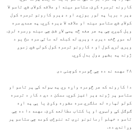
کارونه ترسره کړئ. ستاسو مينه او علاقه کولای شي تاسو لا
ډېر د بریا په لور بوزي، او د ډېرو کارونو ترسره کول
کولای شي ستاسو مینه او علاقه لا ډېره کړي. په همدې سره
ويل کېږي چې په هر هغه څه پسې لاړ شئ چې مينه ورسره لرئ.
له موږ څخه دېری د وېرې له کبله له ماتې سره مخ يو د
ویرې لرې کول او د کارونو ترسره کول کولی شي زموږ
ژوند په بشپړ ډول بدل کړي.
۲۸ مهمه نه ده چې څومره کوچنی دی
دا کارونه که هر څومره واړه وي په ټوله کې پر تاسو او
ستاسو پر ژوند ډېر اغېز کوي. ممکن د دې د کار د ترسره
کولو لپاره له ملګري سره مشوره وکړئ يا يې په اړه
ګوګل کې ولټوي او یا کتاب مطالعه کړئ. مهمه دا ده چې
تاسو د خپلو آرمانونو نړۍ ته ننوځۍ کومه چې ستاسو پر
وړاندې ده.