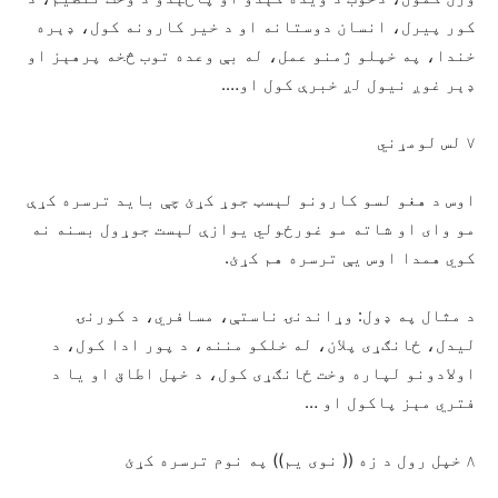
کور پیرل، انسان دوستانه او د خیر کارونه کول، ډېره
خندا، په خپلو ژمنو عمل، له بې وعده توب څخه پرهېز او
ډېر غوږ نيول لږ خبرې کول او….
۷ لس لومړني
اوس د هغو لسو کارونو لېسټ جوړ کړئ چې باید ترسره کړې
مو وای او شاته مو غورځولي يوازې لېست جوړول بسنه نه
کوي همدا اوس یې ترسره هم کړئ.
د مثال په ډول: وړاندنۍ ناستې، مسافري، د کورنۍ
ليدل، ځانګړی پلان، له خلکو مننه، د پور ادا کول، د
اولادونو لپاره وخت ځانګړی کول، د خپل اطاق او يا د
فتري مېز پاکول او …
۸ خپل رول د زه (( نوی یم)) په نوم ترسره کړئ