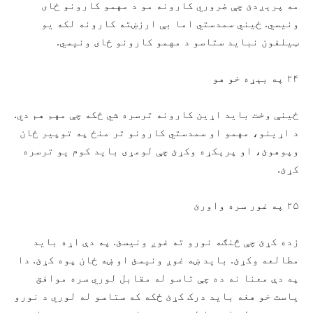
مه پرېږدئ چې ضروري کارونه مو د مهمو کارونو ځای
ونيسي. ځيني سمدستي اما بې ارزښته کارونه لکه یو
ټیلفون نباید ستاسو د مهمو کارونو ځای ونیسي.
۲۴ په بېړه خو هو
ځينې وخت باید اړين کارونه ترسره شي ځکه چې مهم هم دي.
د اړينو، مهمو او سمدستي کارونو تر منځ په توپیر ځان
وپوهوئ، او پرېکړه وکړئ چې لومړی باید کوم یو ترسره
کړئ.
۲۵ په غور سره واورئ
زده کړئ چې څنګه نورو ته غوږ ونيسئ. په دې اړه باید
مطالعه وکړئ. باید ښه غوږ ونيسئ او ښه ځان پوه کړئ. دا
په دې معنا نه ده چې تاسو له مقابل لوري سره موافق
ياست خو هغه باید درک کړئ ځکه که ستاسو له لوري د نورو