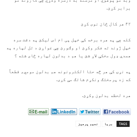
برابر کړئ.
۴۲ هر کال ځان نوی کړئ
کله چې په هره برخه کې خپل پی ام اس لیکئ په دقت سره
خپل ژوند ته فکر وکړئ او وګورئ چې غواړئ د تل لپاره په
همدې ډول مخکې لاړ شئ یا هم د بدلون لپاره ځای شته ؟
په نړۍ کې هر څه حتا الکترونونه هم بدلون مومي، قطعاً
که زه پرمختګ ونکړم شاتګ مې کړی.
هره لحظه بدلون وکړئ.
E-mail
LinkedIn
Twitter
Facebook
TAGS
بریا
نعیم پرهېز