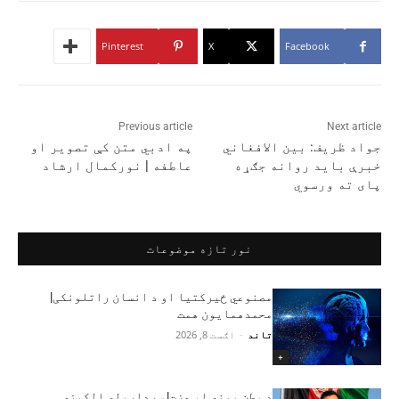
Pinterest
X
Facebook
Previous article
Next article
جواد ظریف: بین الافغاني
په ادبي متن کې تصویر او
خبرې باید روانه جګړه
عاطفه | نورکمال ارشاد
پای ته ورسوي
نور تازه موضوعات
مصنوعي ځیرکتیا او د انسان راتلونکی|
محمدهمایون همت
تاند
-
اګست 8, 2026
+
د وطن مینه او عزت| سردارولي الکوزی