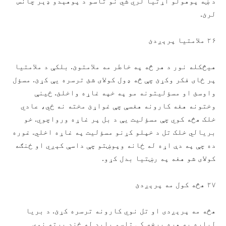
د ښه پوهولو اړتیا لري شي نو تاسو د پوهېدو ډېر چانس
لرئ.
۲۶ ملامتیا پرېږدئ
هیڅکله نور د هر څه په خاطر مه ملامتوئ. بلکې د ملامتیا
پر ځای فکر وکړئ چې څه ډول کولای شئ ترسره يې کړئ. مسؤل
واوسئ او مسؤلیتونه مو په خپه غاړه واخلئ. ځينې
وختونه هغه کارونه هغسې چې غواړئ مخته نه ځي، عادي
خلک هڅه کوي چې مسؤلیت يې د بل پر غاړه ورواچوي. خو
بریالي خلک تل د خپلو کړنو مسؤلیت په غاړه اخلي. غوره
ده چې په دې اړه له ځانه وپوښتو چې داسې کېږي او ځنګه
کولای شو هغه په رښتیا بدل کړو.
۲۷ هڅه کول مه پرېږدئ
هڅه مه پرېږدی او تل نوي کارونه ترسره کړئ. د بریا
لپاره په هره برخه کې تاسو باید له ځنډ پرته نوي