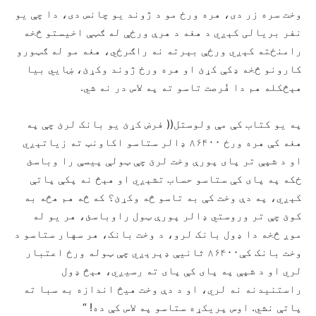
وخت سره زر دی، هره ورځ مو د ژوند يو چانس دی، دا چې یو
نفر بریالی کېږي د هغه د هرې ورځې له ګټې اخيستو څخه
رامنځته کېږي ورځې بېرته نه راګرځي، هغه مو له ګټورو
کارونو څخه ډکې کړئ او هره ورځ ژوند وکړئ، ښايي بیا
هېڅکله هم دا فُرصت تاسو ته په لاس در نه شي.
په يو کتاب کې مې ولوستل(( فرض کړئ يو بانک لرئ چې په
هغه کې هره ورځ ۸۶۴۰۰ ډالر ستاسو اکاونټ ته زیاتېږي
او د شپې تر پای پورې وخت لرئ چې ټولې پیسې را وباسئ
ځکه په پای کې ستاسو حساب تشېږي او هېڅ نه پکې پاتې
کېږي، په دې وخت کې به تاسو څه وکړئ؟ که څه هم هڅه به
کوئ چې تر وروستي ډالر پورې ټول راوباسئ، هر یو له
موږ څخه دا ډول بانک لرو، د وخت بانک، هر سهار ستاسو د
وخت بانک کې۸۶۴۰۰ ثانيې ډېرېږي چې ټوله ورځ اعتبار
لري او د شپې په پای کې پای ته رسيږي، هېڅ ډول
راستنیدنه نه لري، او د دې وخت هیڅ اندازه به سبا ته
پاتې نشي. اوس پریکړه ستاسو په لاس کې ده! “