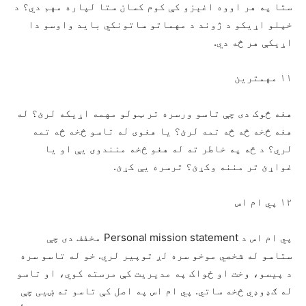
ستا په هر اووه اغېزو کې کوم کسان ستا لپاره مهم دي؟ د
خپلو اړيکو د ژوند د مهماتو ساتونکي باید واوسو دا
اړيکې هر څه دي.
۱۱ مهمترین
هغه څوک دی چې تاسو ورسره تر ټولو مهمه اړيکه لرئ؟ له
هغه څخه څه څه تمه لرئ؟ یا هغوی له تاسو څخه څه تمه
لري؟ د څه په خاطر ته له هغو څخه منندوی یې او يا
غواړئ تر مننه وکړئ؟ ترسره يې کړئ.
۱۲ پي ام اس
پي ام اس د Personal mission statement مخفف دی چې
ستاسو له شخصي موخو سره لږ توپیر لري. خو له تاسو سره
د پیسو، وخت او ځواک په مدیریت کې مرسته کوي، او تاسو
له ګډوډي څخه ساتي. پي ام اس په اصل کې تاسو ته ښيی چې