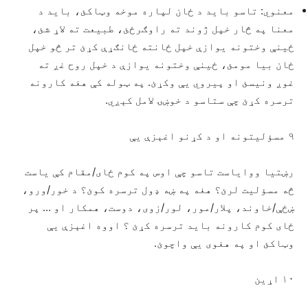
معنوي: تاسو باید د ځان لپاره موخه وټاکئ، باید د
معنا په څار خپل ژوند ته راوګرځئ، طبیعت ته لاړ شئ،
ځينې وختونه یوازې خپل ځانته ځانګړې کړئ تر څو خپل
ځان بیا مومئ، ځينې وختونه یوازې د خپل روح غږ ته
غوږ ونيسئ او پیروي يې وکړئ. په ټوله کې هغه کارونه
ترسره کړئ چې ستاسو د خوښۍ لامل کېږي.
۹ مسؤلیتونه او د کړنو اغېزې يې
رښتيا وواياست تاسو چې اوس په کوم ځای/مقام کې یاست
څه مسؤلیت لرئ؟ هغه په ښه ډول ترسره کوئ؟ د خور/ورو،
ښځې/خاوند، پلار/مور، لور/زوی، دوست، همکار او … پر
ځای کوم کارونه باید ترسره کړئ ؟ اووه اغېزې يې
وټاکئ او په هغوی يې واچوئ.
۱۰ اړين