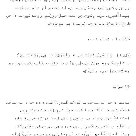
چې ويل شوي ترسره کړئ، د پي ام اس سر او پای په خپله
پیدا کېږي. هڅه وکړئ چې هغه خپل ورځني ژوند کې ته داخل
کړئ او هڅه وکړئ چې ترسره يې هم کړئ.
۱۵ زما د ژوند کیسه
کښېنئ او د خپل ژوند کېسه واورئ، دا چې څه غواړئ؟
راتلونکی به مو څه ډول وي؟ زما دنده، کار، کورنۍ او…
به څه ډول وي، ولیکئ.
۱۶ موخه
پوهېږئ چې له موخې پرته څه کېږي؟ غوره ده چې د بې موخې
خلکو ژوند او کله نا کله خپل تېر ژوند ته وګورو،
احتمالاً موږ ټولو بې موخې ورځې او د هر څه چې په مخه
راغله مو تجربه کړي او پوهېږو چې بې موخې مخکې تګ
پرته له ناکامۍ بل څه نه لري. خپلې موخې مو ولیکئ او