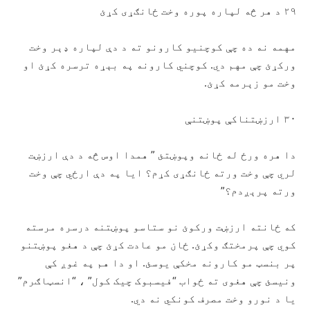
۲۹ د هر څه لپاره پوره وخت ځانګړی کړئ
مهمه نه ده چې کوچنيو کارونو ته د دې لپاره ډېر وخت
ورکړئ چې مهم دي. کوچني کارونه په بېړه ترسره کړئ او
وخت مو زېرمه کړئ.
۳۰ ارزښتناکې پوښتنې
دا هره ورځ له ځانه وپوښتئ ” همدا اوس څه د دې ارزښت
لري چې وخت ورته ځانګړی کړم؟ ایا په دې ارځي چې وخت
ورته پرېږدم؟”
که ځانته ارزښت ورکوئ نو ستاسو پوښتنه درسره مرسته
کوي چې پرمختګ وکړئ. ځان مو عادت کړئ چې د هغو پوښتنو
پر بنسټ مو کارونه مخکې يوسئ. او دا هم په غوږ کې
ونيسئ چې هغوی ته ځواب “فیسبوک چیک کول” ، “انسټاګرم”
یا د نورو وخت مصرف کونکي نه دي.