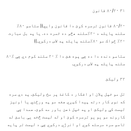
۳۱ ۸۰/۲۰ قانون
۸۰/۲۰ قانون ترسره کړئ دا قانون وايي(( ستاسو ۸۰٪
سلنه پایله د ۲۰٪سلنه هڅو ده ثمره ده. يا په بل عبارت
۲۰٪ ځواک مو ۸۰٪سلنه پایله په لاس درکوي.))
ستاسو دنده دا ده چې پوه شئ دا ٪ ۲۰ سلنه کوم دي چې ٪۸۰
سلنه پايله په لاس درکوي.
۳۲ ولیکئ
تل مو خپل پلان او افکار د کاغذ پر مخ وليکئ. په دې سره
که نوی کار درته پیدا کېږي هغه مو په ورځني یا اونيز
لېست کې ولیکئ او په خپل ذهن باور مه کوئ. همدا چې
کارونه مو یو یو ترسره کوئ او له لېست څخه يې باسئ له
تاسو سره مرسته کوي او انرژي درکوي چې د لېست تر پایه