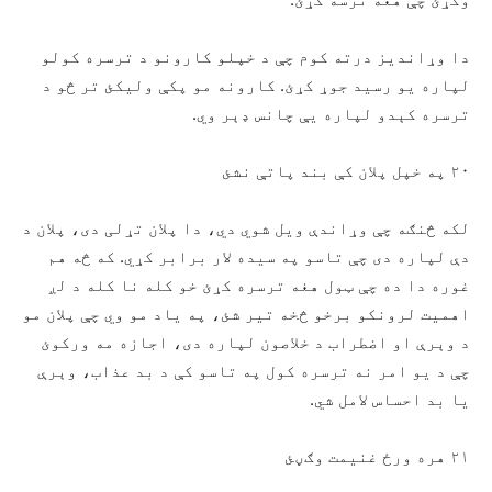
دا وړانديز درته کوم چې د خپلو کارونو د ترسره کولو
لپاره یو رسيد جوړ کړئ. کارونه مو پکې ولیکئ تر څو د
ترسره کېدو لپاره يې چانس ډېر وي.
۲۰ په خپل پلان کې بند پاتې نشئ
لکه څنګه چې وړاندې ويل شوي دي، دا پلان تړلی دی، پلان د
دې لپاره دی چې تاسو په سیده لار برابر کړي. که څه هم
غوره دا ده چې ټول هغه ترسره کړئ خو کله نا کله د لږ
اهميت لرونکو برخو څخه تیر شئ، په یاد مو وي چې پلان مو
د وېرې او اضطراب د خلاصون لپاره دی، اجازه مه ورکوئ
چې د يو امر نه ترسره کول په تاسو کې د بد عذاب، وېرې
یا بد احساس لامل شي.
۲۱ هره ورځ غنیمت وګڼئ