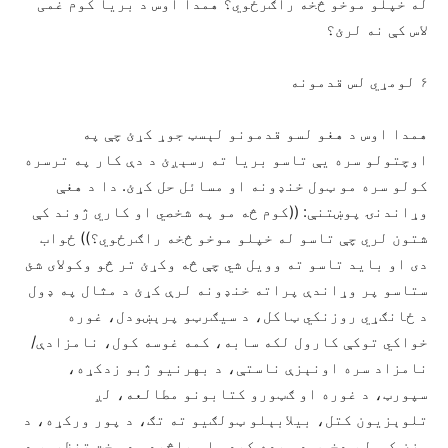
له خپلو موخو څخه راګرځوي؟ همدا اوس د بریا کوم غمی
لاس کې نه لرئ؟
۶ لومړي لس قدمونه
همدا اوس د هغو لسو قدمونو لېسټ جوړ کړئ چې په
اوچتولو سره يې تاسو بریا ته رسېږئ د دې کار په ترسره
کولو سره مو ټول خنډونه او مسائل حل کړئ. دا د هغې
وړاندنۍ پوښتنې: ((کوم څه مو په شخصي او کاري ژوند کې
شتون لري چې تاسو له خپلو موخو څخه راګرځوي؟)) ځواب
دی او باید تاسو ته وویل شي چې څه وکړئ تر څو وکولای شئ
ستاسو پر وړاندې پراته خنډونه لرې کړئ د مثال په ډول
د ځانګړي روزنکي ټاکل، د سيګرټو پرېښودل، غوره
خواکي توکې کارول لکه سابه، کمه غوسه کول، نامزادې/
نامزاد سره اونېزې ناستې، د بهرنيو ژبو زدکړه،
سپورټ، د غوره او ګټورو کتابونو مطالعه، لږ
تلوېزیون کتل، بیلابېلو ټولګيو ته تګ، د پور ورکړه، د
وزن کمول، دخوب د ويده کېدو او پاڅېدو د وخت تنظيم، د