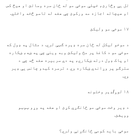
تل يې وڅارئ، خپلې موخې مو له ځان سره وساتئ او هیڅ کس
او هيچاته اجازه مه ورکوئ چې هغه له تاسو څخه واخلي.
۱۷ موخې مو ولیکئ
د موخو لیکل له ځان سره ډېره ګټې لري. د مثال په ډول که
موخې مو د کاغذ پر مخ ولیکئ وبه وينې چې په ښه، ښکاره
او پاک ډول درته ښکاري، په دې سربیره هغه څه چې د
سترګو پر وړاندې ښکاره وي د ترسره کېدو چانس يې ډېر
وي.
۱۸ لوړ/ډېر وختونه
د ډېر وخت موخې مو ځانګړې کړئ او هغه په وړو ټوټو
ووېشئ.
موخې باید کومې ځانګړنې ولري؟