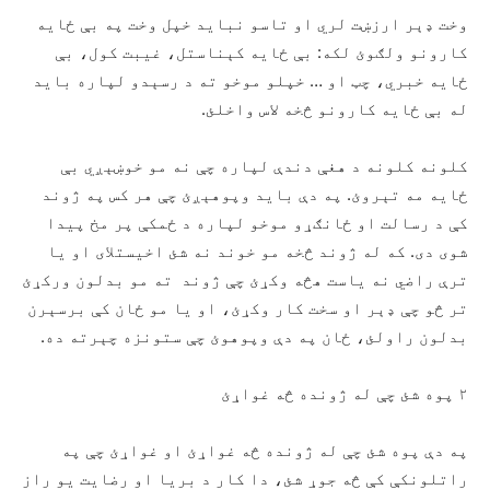
وخت ډېر ارزښت لري او تاسو نباید خپل وخت په بې ځایه
کارونو ولګوئ لکه: بې ځایه کېناستل، غيبت کول، بې
ځایه خبري، چټ او … خپلو موخو ته د رسېدو لپاره باید
له بې ځایه کارونو څخه لاس واخلئ.
کلونه کلونه د هغې دندې لپاره چې نه مو خوښېږي بې
ځایه مه تېروئ. په دې باید وپوهېږئ چې هر کس په ژوند
کې د رسالت او ځانګړو موخو لپاره د ځمکې پر مخ پیدا
شوی دی. که له ژوند څخه مو خوند نه شئ اخيستلای او يا
ترې راضي نه یاست هڅه وکړئ چې ژوند ته مو بدلون ورکړئ
تر څو چې ډېر او سخت کار وکړئ، او يا مو ځان کې برسېرن
بدلون راولئ، ځان په دې وپوهوئ چې ستونزه چېرته ده.
۲ پوه شئ چې له ژونده څه غواړئ
په دې پوه شئ چې له ژونده څه غواړئ او غواړئ چې په
راتلونکې کې څه جوړ شئ، دا کار د بریا او رضایت يو راز