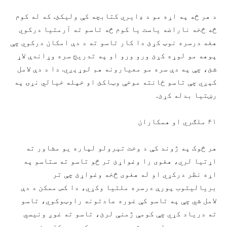
د هر څه په اړه مو د ډايري کتابچه کې ولیکئ. که له کوم
څه څخه ناراضه ياست یا کوم څه تاسو ته آرمتیا درکوي
هغه درسره نوټ کړئ دا کار تاسو ته د دې امکان درکوي چې
پوهه مو لوړه کړئ ورو ورو او په تدريج سره وړاندې لاړ
شئ، چې په دې سره مو معيارونه هم لوړېږي. دا د دې لامل
کېږي چې تاسو ځانته موخې وټاکئ او خپله خيالي نړۍ په
رښتیا بدله کړئ.
۴۱ ملګري او همکاران
هر څوک په ژوند کې د وخت تېرولو لپاره يو مشاور ته
اړتیا لري، هغوی را وغواړئ تر څو تاسو ته ستاسو په
اړه نظر درکړي او له هغوی څخه وغواړئ چې تر
بریالیتوب پورې درسره ملتیا وکړي، دا کس ممکن د دې
لامل شي چې په تاسو کې غوره عادتونه راوټوکوي، تاسو
ته دریاد کړي چې کومې ژمنې لرئ، تاسو ته غوږ ونیسي
وبه مو پوهوي او مرسته به درسره وکړي چې کارونه مو