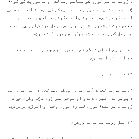
د ژوند په هر لوري کې ستاسو رسالت او ماموریت کې کوم/
څه دی. د مثال په ډول زما په اړيکو کې پي ام اس دا دی چې
له خلکو سره ښه او نرم چلند وکړم، منطقي واوسم او
هغوی درک کړم. پي ام اس مو په ښه ډول سره ښايي چې تاسو
څه ډول کس یاست او څه ډول کس جوړېدل غواړئ.
ستاسو پي ام اس کولای شي د یوې لنډې جملې یا د یو کتاب
په اندازه اوچت وي.
۱۳ برابروالی
ژوند مو په تعادل/برابروالي کې وساتئ، دا برابروالی
د پوهې په اغېز، دندو او موخو پسې ځي، هڅه وکړئ چې د
ژوند د هر بُعد/ لوري لپاره پوره وخت او انرژي پرېږدي.
۱۴ خپل ژوند ته مانا ورکړئ
ژوند ته مو موخه، لوری او مانا ورکړئ. لکه ټول هغه څه