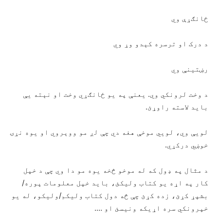
ځانګړې وي
د درک او ترسره کېدو وړ وي
رښتينې وي
د وخت لرونکي وي. یعنې په یو ځانګړي وخت او نېته يې
باید لاسته راوړئ.
لويې وي، لويي موخې هغه دي چې لږ مو ووېروي او يوه نړۍ
خوښي درکړي.
د مثال په ډول که له موخو څخه یوه مو دا وي چې د خپل
کار په اړه يو کتاب ولیکئ، باید خپل معلومات پوره/
بشپړ کړئ، زده کړئ چې څه دول کتاب ولیکم/ولیکو، له يو
خپرونکي سره اړيکه ونیسئ او ….