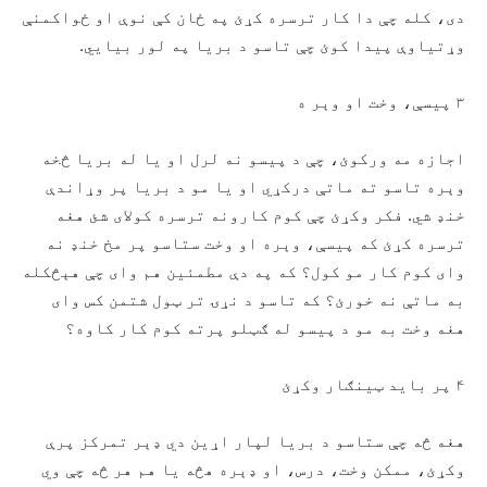
دی، کله چې دا کار ترسره کړئ په ځان کې نوې او ځواکمنې
وړتیاوې پيدا کوئ چې تاسو د بریا په لور بیايي.
۳ پيسې، وخت او وېر ه
اجازه مه ورکوئ، چې د پیسو نه لرل او یا له بریا څخه
وېره تاسو ته ماتې درکړي او یا مو د بریا پر وړاندې
خنډ شي. فکر وکړئ چې کوم کارونه ترسره کولای شئ هغه
ترسره کړئ که پیسې، وېره او وخت ستاسو پر مخ خنډ نه
وای کوم کار مو کول؟ که په دې مطمئين هم وای چې هېڅکله
به ماتې نه خورئ؟ که تاسو د نړۍ تر ټول شتمن کس وای
هغه وخت به مو د پیسو له ګټلو پرته کوم کار کاوه؟
۴ پر باید ټينګار وکړئ
هغه څه چې ستاسو د بریا لپار اړين دي ډېر تمرکز پرې
وکړئ، ممکن وخت، درس، او ډېره هڅه یا هم هر څه چې وي