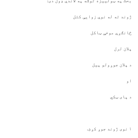
بحث په ټولييزه توګه په لاندې ډول دی:
ژوند ته له نوې زوايې کتل
ځانګړې موخې ټاکل
پلان لرل
د پلان جوړولو پیل
او
د پای ټکي
۱ نوی ژوند جوړ کړئ.