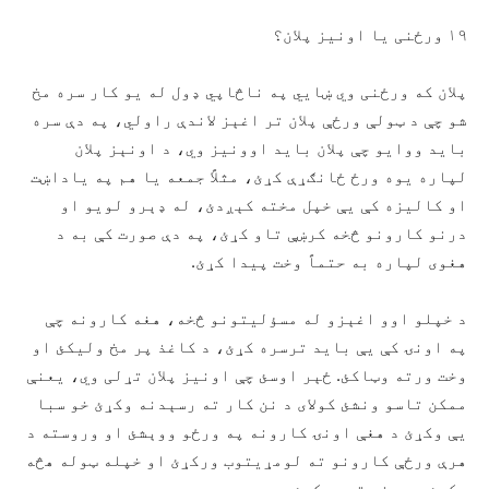
۱۹ ورځنی یا اونيز پلان؟
پلان که ورځنی وي ښايي په ناڅاپي ډول له یو کار سره مخ
شو چې د ټولې ورځې پلان تر اغېز لاندې راولي، په دې سره
باید ووایو چې پلان باید اوونیز وي، د اونېز پلان
لپاره يوه ورځ ځانګړې کړئ، مثلاً جمعه يا هم په ياداښت
او کالیزه کې يې خپل مخته کېږدئ، له ډېرو لویو او
درنو کارونو څخه کرښې تاو کړئ، په دې صورت کې به د
هغوی لپاره به حتماً وخت پیدا کړئ.
د خپلو اوو اغېزو له مسؤلیتونو څخه، هغه کارونه چې
په اونۍ کې يې باید ترسره کړئ، د کاغذ پر مخ ولیکئ او
وخت ورته وټاکئ. ځېر اوسئ چې اونيز پلان تړلی وي، یعنې
ممکن تاسو ونشئ کولای د نن کار ته رسېدنه وکړئ خو سبا
يې وکړئ د هغې اونۍ کارونه په ورځو ووېشئ او وروسته د
هرې ورځې کارونو ته لومړيتوب ورکړئ او خپله ټوله هڅه
وکړئ چې هغه ترسه کړئ.