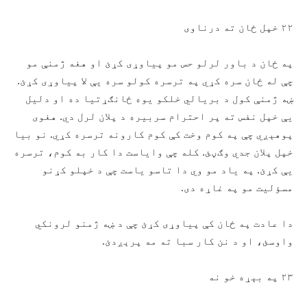
۲۲ خپل ځان ته درناوی
په ځان د باور لرلو حس مو پیاوړی کړئ او هغه ژمنې مو
چې له ځان سره کړي په ترسره کولو سره يې لا پیاوړی کړئ.
ښه ژمنې کول د بریالي خلکو یوه ځانګړتیا ده او دلیل
یې خپل نفس ته پر احترام سربیره د پلان لرل دي. هغوی
پوهېږي چې په کوم وخت کې کوم کارونه ترسره کړي. نو بیا
خپل پلان جدي وګڼئ. کله چې واياست دا کار به کوم، ترسره
يې کړئ. په یاد مو وي دا تاسو یاست چې د خپلو کړنو
مسؤلیت مو په غاړه دی.
دا عادت په ځان کې پیاوړی کړئ چې د ښه ژمنو لرونکي
واوسئ، او د نن کار سبا ته مه پرېږدئ.
۲۳ په بېړه خو نه