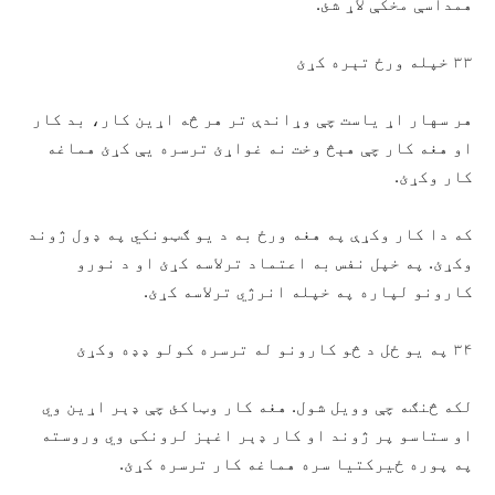
همداسې مخکې لاړ شئ.
۳۳ خپله ورځ تېره کړئ
هر سهار اړ یاست چې وړاندې تر هر څه اړین کار، بد کار
او هغه کار چې هېڅ وخت نه غواړئ ترسره يې کړئ هماغه
کار وکړئ.
که دا کار وکړې په هغه ورځ به د یو ګټونکي په ډول ژوند
وکړئ. په خپل نفس به اعتماد ترلاسه کړئ او د نورو
کارونو لپاره په خپله انرژي ترلاسه کړئ.
۳۴ په يو ځل د څو کارونو له ترسره کولو ډډه وکړئ
لکه څنګه چې وویل شول. هغه کار وټاکئ چې ډېر اړين وي
او ستاسو پر ژوند او کار ډېر اغېز لرونکی وي وروسته
په پوره ځيرکتیا سره هماغه کار ترسره کړئ.