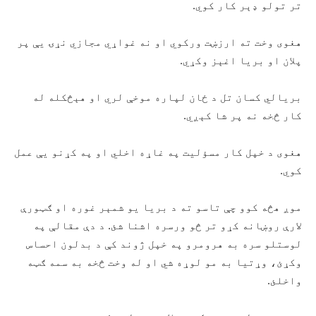
تر تولو ډېر کار کوي.
هغوی وخت ته ارزښت ورکوي او نه غواړي مجازي نړۍ يې پر
پلان او بریا اغېز وکړي.
بریالي کسان تل د ځان لپاره موخې لري او هېڅکله له
کار څخه نه پر شا کېږي.
هغوی د خپل کار مسؤلیت په غاړه اخلي او په کړنو يې عمل
کوي.
موږ هڅه کوو چې تاسو ته د بریا يو شمېر غوره او ګټورې
لارې روښانه کړو تر څو ورسره اشنا شئ. د دې مقالې په
لوستلو سره به هرومرو په خپل ژوند کې د بدلون احساس
وکړئ، وړتيا به مو لوړه شي او له وخت څخه به سمه ګټه
واخلئ.