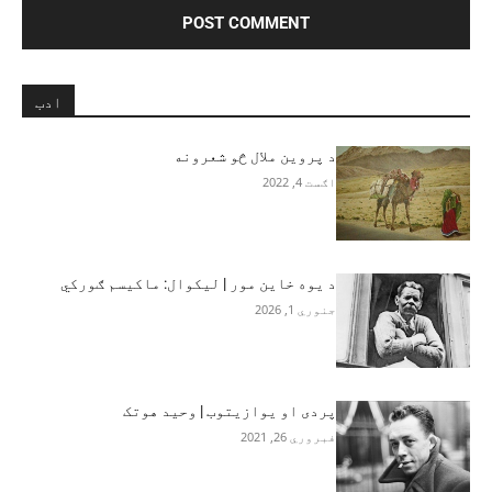
ادب
د پروین ملال څو شعرونه
اګست 4, 2022
د یوه خاین مور | لیکوال: ماکیسم ګورکي
جنوري 1, 2026
پردی او یوازیتوب | وحید هوتک
فبروري 26, 2021