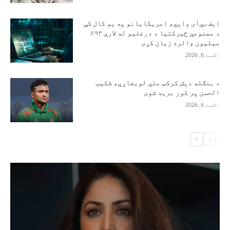
ایف‌بي‌آی وايي، امریکایانو په یو کال کې
د مصنوعي ځیرکتیا د درغلیو له لارې ۸۹۳
میلیون ډالره زیان کړی
اګست 6, 2026
د بنګله دېش کرکټ ملي لوبغاړي، شکیب
الحسن پر کور برید شوی
اګست 6, 2026