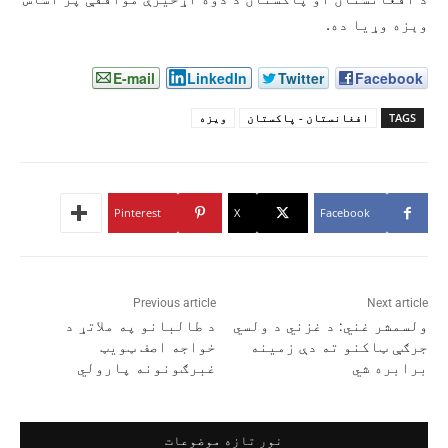
وېزه وړیا ده.
E-mail
LinkedIn
Twitter
Facebook
TAGS
افغانستان - پاکستان
ویزه
Pinterest
X
Facebook
Previous article
Next article
ولسمشر غني: د غزني د ولسي
د طالبانو په ملاتړ د
جرګې ټاکنو ته دې زمینه
خواجه اصف ټویټ
برابره شي
غبرګونونه پارولي
نور تازه موضوعات