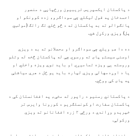
د پاکستان ایکسپریس تریبیون ورځپاڼې د منصور
احمدخان په قول لیکلي چې سوداګرو، زده کوونکو او
پانګوالو ته به پاکستان ته د څو ځلي تګ راتګ (مولټي
پل) وېزې ورکړل شي.
ده دا هم ویلي چې سوداګرو او محصلانو ته به د وېزې
اوسنی سیستم پای ته ورسوي چې له پاکستان څخه له وتلو
وروسته یې وېزه تمامیږي او باید نوې وېزه واخلي او
یا د اوږدمهالې وېزې لپاره باید یو ځل د هرې میاشتې
په پای کې ووځي.
د پاکستاني رسنیو د راپور له مخې، په افغانستان کې د
پاکستان سفارت او کونسلګریو د کورونا وایرس تر
خپرېدو وړاندې د ورځې ۲ زره افغانانو ته وېزې
ورکولې.
د افغانستان او پاکستان د دوه اړخیزې موافقې پر اساس