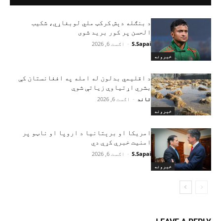
د بنګله دېش کرکټ ملي لوبغاړي، شکیب
الحسن پر کور برید شوی
S.Sapai
-
اګست 6, 2026
خبرونه
د اقلیمي بدلون له امله په افغانستان کې
بشري اړتیاوې زیاتې شوې
تاند
-
اګست 6, 2026
خبرونه
امریکا او برېتانیا د اروپا او ناټو پر
امنیت خبرې کړې دي
S.Sapai
-
اګست 6, 2026
خبرونه