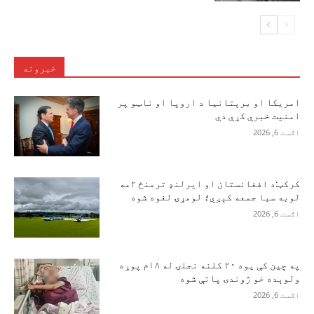
خبرونه
امریکا او برېتانیا د اروپا او ناټو پر
امنیت خبرې کړې دي
اګست 6, 2026
کرکټ:د افغانستان او ایرلنډ ترمنځ ۲مه
لوبه سبا جمعه کېږي؛ لومړۍ لغوه شوه
اګست 6, 2026
په چین کې یوه ۲۰ کلنه نجلۍ له ۱۸م پوړه
ولوېده خو ژوندۍ پاتې شوه
اګست 6, 2026