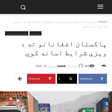
Home
خبرونه
اقتصادي خبرونه
پاکستان افغانانو ته د وېزې
شرایط اسانه کوي
خبرونه
اقتصادي خبرونه
پاکستان افغانانو ته د
وېزې شرایط اسانه کوي
خبریال:
taand
0
665
سپتمبر 14, 2020
Pinterest
X
Facebook