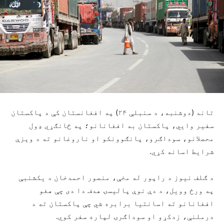
تاند (دوشنبه، د سنبلې ۲۴) په افغانستان کې د پاکستان
سفیر وايي، پاکستان به افغانانو؛ په ځانګړي ډول
محصلانو، سوداګرو، پانګوونکو او ناروغانو ته د وېزې
شرایط اسانه کړي.
د ګلف نیوز د راپور له مخې، منصور احمدخان د یکشنبې
په ورځ وویل، د دې نوې پالیسۍ هدف دا دی چې هغو
افغانانو ته اسانتیا برابره شي چې پاکستان ته د
درملنې، زدکړو او سوداګرۍ لپاره سفر کوي.