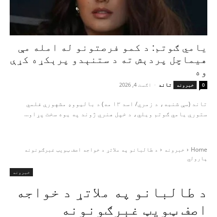
یامي ګوتم: د کمو فرصتونو له امله مې
هیماچل پردېش ته د ستنېدو پرېکړه کړې
وه
تاند
-
اګست 4, 2026
0
خبرونه
تاند (سې شنبه، د زمري/ اسد ۱۳ مه) د بالیووډ مشهورې فلمي
ستورې یامي ګوتم ویلي، د خپل هنري ژوند په یوه سخت پړاو...