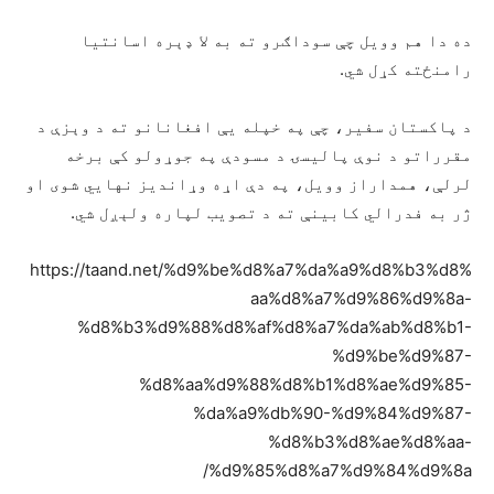
ده دا هم وویل چې سوداګرو ته به لا ډېره اسانتیا
رامنځته کړل شي.
د پاکستان سفیر، چې په خپله یې افغانانو ته د وېزې د
مقرراتو د نوې پالیسۍ د مسودې په جوړولو کې برخه
لرلې، همداراز وویل، په دې اړه وړاندیز نهايي شوی او
ژر به فدرالي کابینې ته د تصویب لپاره ولېږل شي.
https://taand.net/%d9%be%d8%a7%da%a9%d8%b3%d8%
aa%d8%a7%d9%86%d9%8a-
%d8%b3%d9%88%d8%af%d8%a7%da%ab%d8%b1-
%d9%be%d9%87-
%d8%aa%d9%88%d8%b1%d8%ae%d9%85-
%da%a9%db%90-%d9%84%d9%87-
%d8%b3%d8%ae%d8%aa-
%d9%85%d8%a7%d9%84%d9%8a/