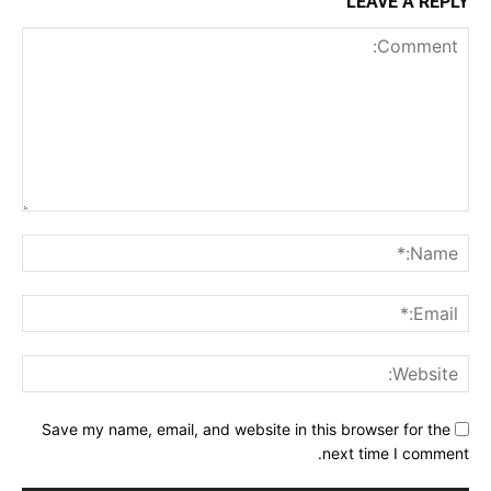
LEAVE A REPLY
Comment:
me:*
ail:*
ite:
Save my name, email, and website in this browser for the
next time I comment.