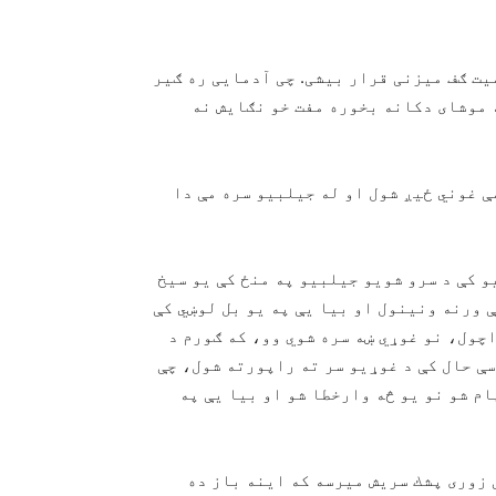
يت ګف ميزنی قرار بيشی. چی آدمايی ره ګير
 موشای دكانه بخوره مفت خو نګايش نه
ې غوني ځيږ شول او له جيلبيو سره مې دا
 كې د سرو شويو جيلبيو په منځ كې يو سيخ
 ورنه ونينول او بيا يې په يو بل لوښي كې
اچول، نو غوړي ښه سره شوي وو، كه ګورم د
ې حال كې د غوړيو سر ته راپورته شول، چې
ام شو نو يو څه وارخطا شو او بيا يې په
 زوری پشك سريش ميرسه كه اينه باز ده