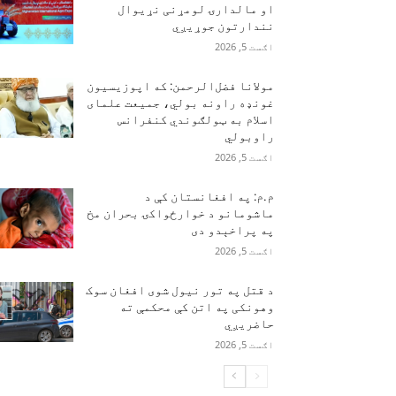
او مالدارۍ لومړنی نړیوال
نندارتون جوړیږي
اګست 5, 2026
مولانا فضل‌الرحمن: که اپوزیسیون
غونډه راونه بولي، جمیعت علمای
اسلام به ټولګوندي کنفرانس
راوبولي
اګست 5, 2026
م.م: په افغانستان کې د
ماشومانو د خوارځواکۍ بحران مخ
په پراخېدو دی
اګست 5, 2026
د قتل په تور نیول شوی افغان سوک
وهونکی په اتن کې محکمې ته
حاضریږي
اګست 5, 2026