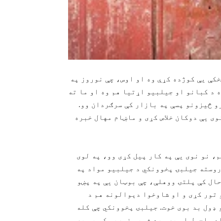
كې يې كوژده كړې وه او اوس، چې نوروز په
 د كبانو او جيلبيو اړتيا هم وه او ما ته
و څيزونو پسې په بازار كې سرګردان وو.
وى يې دوكان خلاص كړى و ماښام مهال خبره
، نو نوى يې په كار پيل كړى وو، په لوى
وروسته جيلبۍ پخوونكي د جيلبيو مواد په
حال كې پلتۍ ووهلې، چې بوټان يې په پښو
 تور كړى و او شاوخوا دېوالونه هم د
 ډول بد بوى خوت. جيلبۍ پخوونكي چې كله
د واچول او په سره شويو غوړيو كې يې په