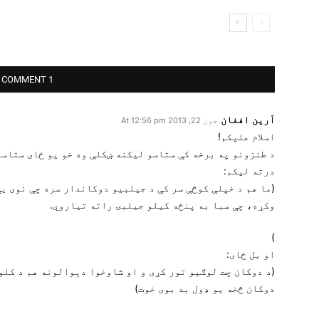
1 COMMENT
آرین افغان
جون 22, 2013 At 12:56 pm
اسلام علیکم!
د طنزونو په برخه کې ستاسو لیکنه ښکلې وه خو یو ځای ستاسو
درته لیکم:
(ما هم د خپلې كوڅې سر كې د جيلبيو دوكاندار سره چې نوى يې
وكړه، چې سبا به پنځه كيلو جيلبۍ راته تياروي.
)
او بل ځای:
(د دوكان چت لوګيو تور كړى و او شاوخوا دېوالونه هم د كلو
دوكان څخه يو ډول بد بوى خوت)