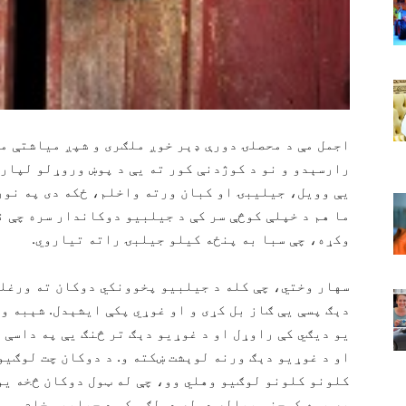
اجمل مې د محصلۍ دورې ډېر خوږ ملګرى و شپږ مياشتې مخ
رارسېدو و نو د كوژدنې كور ته يې د پوښ وروړلو لپاره
يې وويل، جيليبۍ او كبان ورته واخلم، ځكه دى په نور
ما هم د خپلې كوڅې سر كې د جيلبيو دوكاندار سره چې ن
وكړه، چې سبا به پنځه كيلو جيلبۍ راته تياروي.
سهار وختي، چې كله د جيلبيو پخوونكي دوكان ته ورغلم
دېګ پسې يې ګاز بل كړى و او غوړي پكې ايشېدل. شېبه 
يو ديګي كې راوړل او د غوړيو دېګ تر څنګ يې په داسې 
او د غوړيو دېګ ورنه لوېشت ښكته و. د دوكان چت لوګيو
كلونو كلونو لوګيو وهلي وو، چې له ټول دوكان څخه يو
په يوه كوچني پياله ډوله ډولګي كې د جيلبيو خام موا