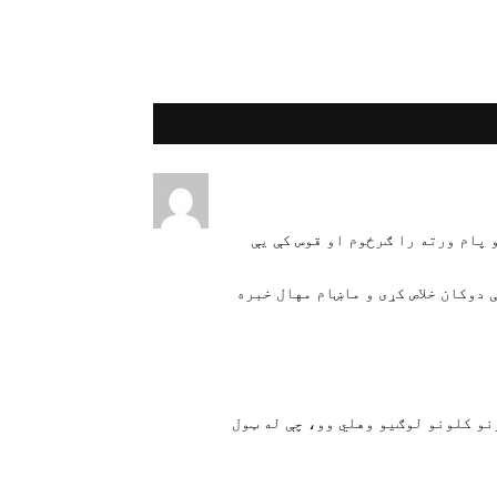
 پام ورته را ګرځوم او قوس کې یې
 دوكان خلاص كړى و ماښام مهال خبره
نو كلونو لوګيو وهلي وو، چې له ټول