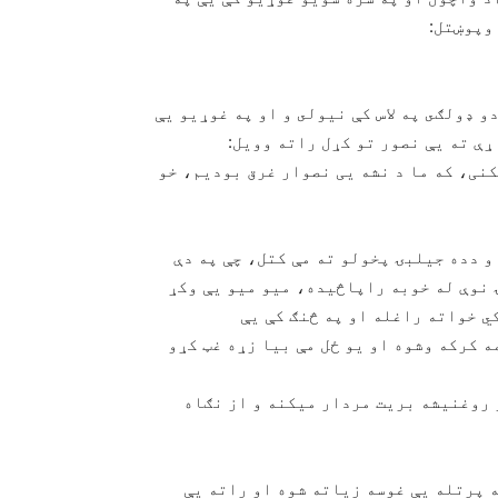
وپوښتل:
و ډولګى په لاس كې نيولى و او په غوړيو يې
ړې ته يې نصور تو كړل راته وويل:
نی، كه ما د نشه يی نصوار غرق بوديم، خو
و دده جيلبۍ پخولو ته مې كتل، چې په دې
 نوې له خوبه راپاڅيده، ميو ميو يې وكړ
 خواته راغله او په څنګ كې يې
 كركه وشوه او يو ځل مې بيا زړه غټ كړو
 روغنيشه بريت مردار ميكنه و از نګاه
ه پرتله يې غوسه زياته شوه او راته يې