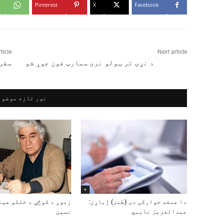
Pinterest
X
Facebook
ticle
Next article
د نړۍ تر ټولو نری سمارټ فون جوړ شو
سقرا
نور تازه موضوع
+
دا همغه خوارکی دی (طنز) ژباړن:
زموږ د کوڅې د خلکو هیل
عبدالعزیز نایبي
نسین