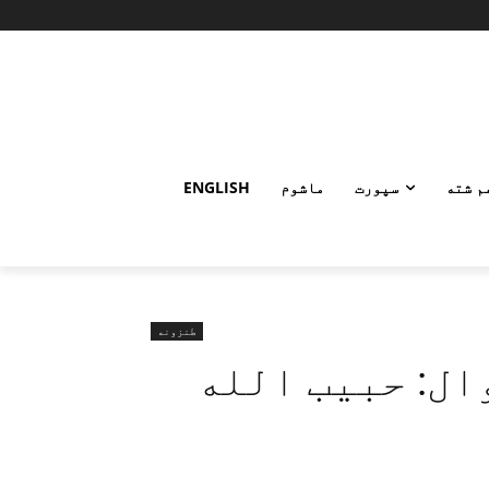
م شته
سپورت
ماشوم
ENGLISH
طنزونه
ال: حبيب الله