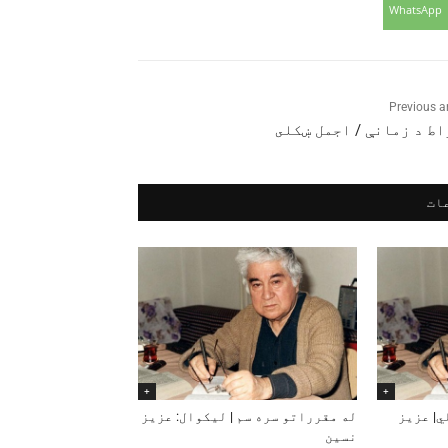
WhatsApp
Previous ar
ط د زمانې / اجمل ښکلى
ات
+
+
ي| عزیز
له مقرراتو سره سم | لیکوال: عزیز
نسین