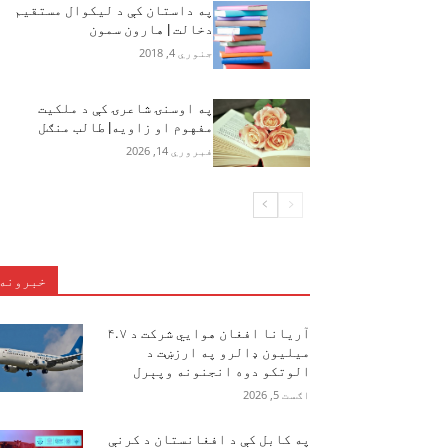
په داستان کې د لیکوال مستقیم
دخالت | هارون سمون
جنوري 4, 2018
په اوسنۍ شاعرۍ کې د ملکیت
مفهوم او زاویه| طالب منګل
فبروري 14, 2026
خبرونه
آریانا افغان هوایي شرکت د ۴.۷
میلیون ډالرو په ارزښت د
الوتکو دوه انجنونه وپېرل
اګست 5, 2026
په کابل کې د افغانستان د کرنې