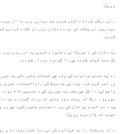
وويل:
ـ تو ديګه كدام داكتر شدی، كه ميايی بری ما از صيت م
بياييم. ای پشكه خو مه ده دكان بری ای نګاه كرديم كه
كديم.
په دكان كې د موږكانو د شتون د خبرې په اوريدو سره م
ځل سمه كينه شوه، چې دا څومره مردار شى دى.
زه په همدې چرتونو كې وم، چې جيبلۍ پخوونكي په غوړيو
ور تېر كړو هره يوه يې په سيخ كې راواخيسته، غوړي يې
واچولې. دا ځل چې هغه په غوړيو كې د جلبيو خام مواد 
غوړيو د ديګ له بيخه دوه منتو ته ورته څيزونه په داس
ښه د سر كېدو په حال كې وو. د جيلبۍ پخوونكي، چې ور پ
غوسه له ځان سره وويل:
ـ ای بدبختا ره به خيالم، كی نی دوا ختم ميتانه و نی