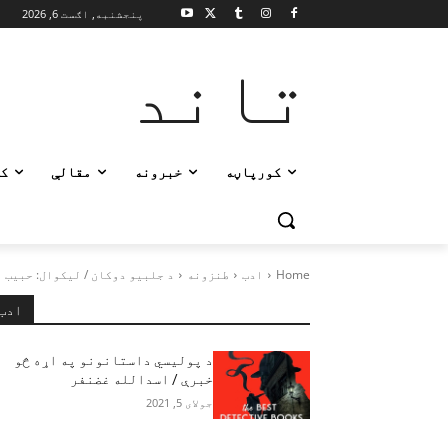
پنجشنبه, اګست 6, 2026
تاند
کورپاڼه
خبرونه
مقالې
ک
Home
ادب
طنزونه
د جلبيو دوكان / ليكوال: حبيب 
ادب
د پوليسي داستانونو په اړه څو
خبرې / اسدالله غضنفر
جولای 5, 2021