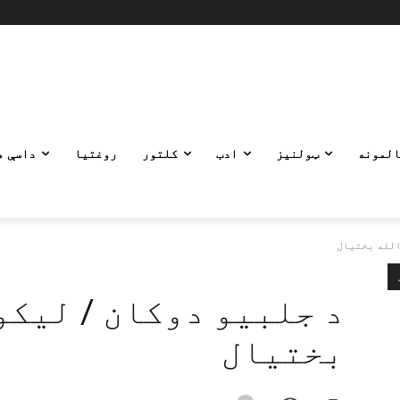
المونه
ټولنیز
ادب
کلتور
روغتیا
داسې ه
الله بختيال
د جلبيو دوكان / ليكو
بختيال