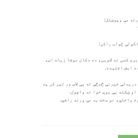
رنه مې وپوښتل:
اكولې ځواب راكړ:
بری كسی نه ګويی، ده دكان موشا زيات اس،
ه ايش افتيده.
درېدلې خيرنې څمڅې ته يې لاس ور تير كړ په
او ښكته يې يوې خوا ته واچول.
م واخلي، نو سخت بد مې ورنه راشي.