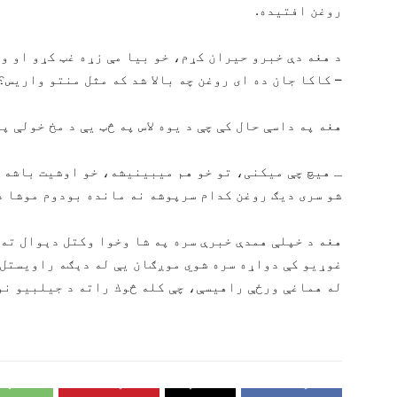
روغن افتيده.
د هغه دې خبرو حيران كړم، خو بيا مې زړه غټ كړو او و
– كاكا جان ده ای روغن چه بالا شد كه مثل منتو واريس؟
هغه په داسې حال كې چې د يوه لاس په څټ يې د مخ خولې پ
ـ هيچ چې ميكنی، تو خو هم ميبينيشه، خو اوشيت باشه 
شو سری ديګ روغن كدام سرپوشه نه مانده بودوم موشا د
هغه د خپلې همدې خبرې سره په شا وخوا وكتل دېوال ته 
غوړيو كې دواړه سره شوي موږګان يې له دېګه راويستل 
له هماغې ورځې راهيسې، چې كله څوك راته د جيلبيو نو