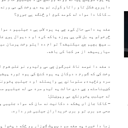
دايروي شكل تاو راتاو كړل، نو په دې وخت كې مې ورنه 
ـ كاكا دا مواد له كومه كوئ او څنګه يې جوړئ؟
هغه په داسې حال كې، چې په يوه لاس يې د جيلبيو د مواد
څرخولو په بل لاس يې پوزه پاكه كړه او د دېوال يوې غا
ـ هيچ بچيم چي ميكنيشه؟ تو ام ده ايتو وخت پرسان ميك
مياريميشه از هر كجا كی باشه.
د هغه دا غوسه ناك غبرګون چې مې وليدو، نو غلى شوم ا
وخت كې كه ګورم د دوكان په يوه كنج كې يوه توره پيشۍ
سره وغځيده، ستوماني يې وايستله او د جيلبۍ پخوونكي
كښيناسته، چې ددې حالت په ليدو سره مې له جيلبيو سمه
له جيلبۍ پخوونكي مې وپوښتل:
– كاكا جان اى پشكه د دكانيت نه مان كه مواد جليبی و
صحی هم بری تو و بری خريداران جيلبی ضرر داره.
زما دا خبره په هغه سم د ټوپك ګوزار و، ځكه د پخوا پ