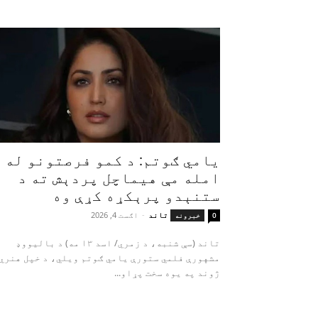
یامي ګوتم: د کمو فرصتونو له
امله مې هیماچل پردېش ته د
ستنېدو پرېکړه کړې وه
تاند
-
اګست 4, 2026
0
خبرونه
تاند (سې شنبه، د زمري/ اسد ۱۳ مه) د بالیووډ
مشهورې فلمي ستورې یامي ګوتم ویلي، د خپل هنري
ژوند په یوه سخت پړاو...