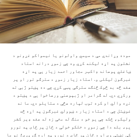
موده وړاندې مې د سیمي واولونو یا نیمواکو غږونو د
نشتون په اړه لیکنه کړې وه چې زموږ درانه استاد
ښاغلي پوهاند ډاکټر مجاور احمد زیار یې په اړه
غبرګون لیکلی و. استاد زیار زموږ د سترګو تور او پر
هغه څه به څوک څنګه سترګې پټې کړي چې ده پښتو ژبې ته
ورکړي دي. له ګرامر او ژبپوهنې ورهاخوا یې د پښتو د
نږه والي او کره توب لپاره هڅې د ستایلو دي. ما نه
غوښتل چې د استاد زیار د ښوولي غبرګون په اړه څه
ولیکم، ځکه چې یو خو د منګ له مخې زه له هغه ډېر کشر
یم، بله دا چې زموږ د خلکو خولې د ځان پر ځای په نورو
کې نښتې وي او د ځان پر ځای د نورو په اړه ګړېږي؛ نو ما