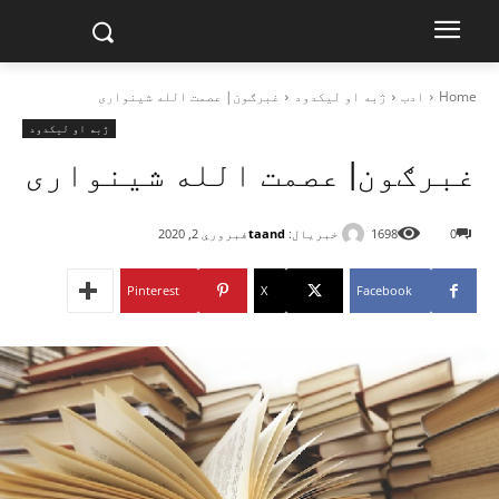
Home
ادب
ژبه او لیکدود
غبرګون| عصمت الله شینواری
ژبه او لیکدود
غبرګون| عصمت الله شینواری
خبریال:
taand
0
1698
فبروري 2, 2020
Pinterest
X
Facebook