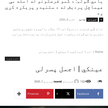
یامي ګوتم: د کمو فرصتونو له امله مې
هیماچل پردېش ته د ستنېدو پرېکړه کړې
وه
تاند
-
اګست 4, 2026
0
خبرونه
تاند (سې شنبه، د زمري/ اسد ۱۳ مه) د بالیووډ مشهورې فلمي
ستورې یامي ګوتم ویلي، د خپل هنري ژوند په یوه سخت پړاو...