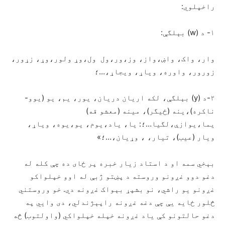
راخپلوي:
۱- د (w) بېلگې:
وار، واک، واښ،واز، وز،ور،ول ول،وړ ولور،وړ، زړور،
زورور، واوره، وياړ، ويجاړ،…؛
۲-د (y) بېلگې، لکه اريان دريان، يور، يم، يو (يوو-
ناکره)،ينه (ځيگر)، مينه (معشو قه)
يما،يوازې،لگيا…؛: يا، ياد،يوم، يو،يوه، وياړ،
ويار (عيب)، تيار، ، وړيان،…؛»
بېخي سمه او د استاد زیار خبره پر ځای ده چې کله له
دغو دوو غږونو وروسته د پښتو ژبې له اوو خپلواکو
غږونو یو راشي، نو بشپړ بېواک غږونه دي. خو وروستني
څلور ځایه یې چې دغه غږونه راپېژندلي، دی وایي په
دغو حالتونو کې یاد غږونه خپله خپلواکي (واولتوب) څه