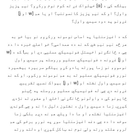
بېلګه کې د [ɑ] خپلواک غږ ته کوم نوم ورکړو؟ نیم پزیز
واول؟ او که نیم پزیز کانسوننټ؟ او یا هم [w او j]
غږونو په دود سیمي واول؟
که د اغېزمنتیا په اساس نومونه ورکړو، نو بیا خو به
هر څه نیم نیم شي که نه ده همداسې؟ خو اصلي خبره دا ده
چې د ځانګړنو اخیستل فونیمیکي عملیې دي او بس! که د [w
او j] غږونه د فونیميکي عملیو وروسته پر سیمي واول
نوموو، نو زما پورته یادو کړو بېلګو سربېره بېشمېره
نورو فونیمیکي عملیو ته به هم نومونه ورکوو. او که نه
نو سیمي واول نشته او [w او j] بېواک نسبي تقریبي
غږونه دي چې له فونیميکي عملیو وروسته په ځینو
ځایونو کې د واولونو ځانګړنې اخلي او هغوی ته نژدې
کېږي. زما د سیمي واول د نشتون دلیل دا نه و چې ګوندې
اغېزمنتیا نشته، او ما دا ویلي هم نه دي، بلکې زما
موخه دا ده چې دغه اغېزمنتیا موږ په نورو برخو کې هم
لرو، هلته ورته ولې نوم نه ټاکل کېږي او دلته ورته