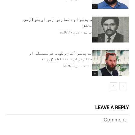
+
د پښتو او ډنمارکي ژبي اړیکي | زمری
محقق
تاند
-
جون 17, 2026
+
په پښتو آثارو کې د فونیټیکس او
فونیمیکس د مغالطو څېړنه
تاند
-
مې 5, 2026
+
LEAVE A REPLY