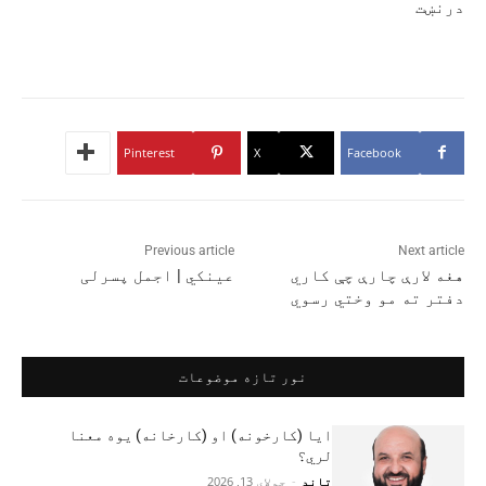
درنښت
Pinterest
X
Facebook
Previous article
Next article
هغه لارې چارې چې کاري
عینکي | اجمل پسرلی
دفتر ته مو وختي رسوي
نور تازه موضوعات
ایا (کارخونه) او (کارخانه) یوه معنا
لري؟
تاند
-
جولای 13, 2026