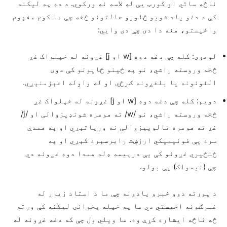
ناڅه ساتي او کورټ یې له لاسه نه ورکوي. د ده په لیکنه
کې د دغو یاد شویو څلورو حالتونو څخه چې ما کوم مفهوم
واخیستو، هغه دا دی چې دی وایي:
لومړی: کله چې دغه دوه [w او j] غږونه له خپلواک غږ
څخه وروسته راشي، نو په ځینو ځایونو کې دوی
الفونونه یا بلغږونه ګرځي او له واوله اغېزمنېږي.
دویم: کله چې دغه دوه [w او j] غږونه له خپلواک غږ
څخه وروسته راشي، نو /w/ ته هومره شونډیزوالی او /j/
غږ ته هومره تالوییزوالی نه ورپاتېږي او په همدې
سره یې فونیميکي ارزښت رابرسېره کېږي او په
ځنځیري غږونو کې یې درېیمه ډله همدا دوه غږونه دي
چې (نیمواک) یې بولو.
د پورته دوو خبرو یادونه چې ما د استاد زیار له
غبرګونه اخیستي دي ما په خپله پخوانۍ لیکنه کې ورته
څه ناڅه ایشاره کړې وه. ما ویلي ول چې که دغه غږونه له