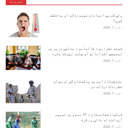
خبرونه
ولې ګرمي انسانان غوسه‌ناکه او بدخلقه
کوي؟
اګست 7, 2026
شیعه مشرانو د طالبانو د عدلیې وزیر پر
تبعیضي اقداماتو او چلند نیوکه وکړه
اګست 7, 2026
بلوچستان اوس په پاکستان کې تر ټولو
خطرناک ایالت دی
اګست 7, 2026
کرکټ: افغانستان د ۹۲ منډو په توپیر
آیرلنډ ته ماتې ورکړه
اګست 7, 2026