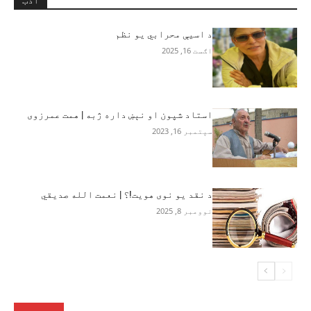
د اسیې محرابي یو نظم
اګست 16, 2025
استاد شپون او نېښ داره ژبه | همت عمرزوی
سپتمبر 16, 2023
د نقد یو نوی هویت!؟ | نعمت الله صدیقي
نوومبر 8, 2025