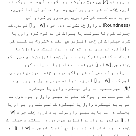
وایو، نو [ک] چې هېڅ ډول شونډیز ګردوالي سره اړیکه نه
لري، ځکه له شونډو ډېر لرې په نرم تالو کې ادا کېږي،
خو په دغه کلمه کې ګردېږي. پوهېږو چې ګردوالی
(Roundness) د واول ځانګړنه ده، خو د [w او j] غوندې که
چېرته کوم کانسوننټ یا بېواک غږ له کوم ګرد واول یا
ګرد خپلواک غږ څخه اغېزمن شي لکه د <کور> په کلمه کې
د [ک] غږ، نو موږ به ورته څه وایو؟ نېمګرد واول؟ یا
نیمګرد کانسوننټ؟ ځکه د واول څخه اغېزمن شوی دی، لکه
څنګه چې [w او j] غږونه د استاد زیار د یادو کړو
دلیلونو له مخې له خپلواکو غږونو څخه اغېزمن شوي دي.
اوس که د [w او j] اغېزمنتیا ته سیمي واول وایو، نو د
/k/ اغېزمنتیا ته ولې نیمګرد واول یا نیمګرد
کانسوننټ نه وایو؟ که هغو ته سیمي واول وایو، دوی ته
هم باید نیمګرد واول یا نیمګرد کانسوننټ ووایو او یا
پخپله دا هم باید سیمي واولونه یاد کړو، ځکه چې د [w
او j] غوندې له واوله اغېزمن شوی دی. دا بېلګه د خپلواک
څخه د بېواک غږ اغېزمنېدل دي لکه څنګه چې د [w او j] له
خپلواک غږه اغېزمنېږي. دا یوه بېلګه نه ده. ډېرې