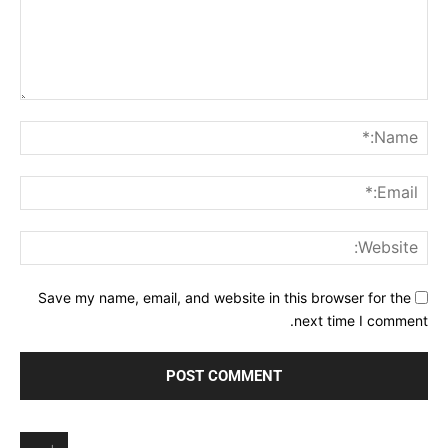
Comment:
me:*
ail:*
ite:
Save my name, email, and website in this browser for the
next time I comment.
ادب