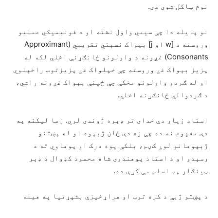
نوم ټاکل شوی دی.
نو پایله دا چې سیمي واول نشته او د فونیمیکي عملیو
وروسته د [w او j] بېواک نسبتي تقریبي (Approximant
Consonants) غږونه د واولونو ځانګړنې اخلي لکه له
پزیز بېواک غږ وروسته چې خپلواک غږ پزیزتوب راخپلوي
او له ګردو واولونو مخکې چې ځینې بېواک غږونه راشي،
د ګردوالي ځانګړنه اخلي.
استاد زیار دې خدای تر ډېره ژوندی لري. زما لیکنه په
دې مفهوم نه ده چې زه دې ځان ژبپوه او له پښتنو
ژبپوهانو لوړ ګڼم، بلکې یوه درک او پوهاوي ته د
رسېدو او د استاد پوهندوی شاه محمود کډوال د ډېر
ټینګار په اساس مې کړې ده.
د پښتو ژبې د کره توب او هراړخیزې بشپړتیا په هیله