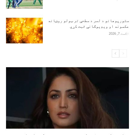
ستورپوهانو د لمر د سطحې تر ټولو روښانه
عکسونه او ویډیوګانې ثبت کړې
اګست 7, 2026