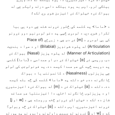
بېلګې لرو. اوس به یوه بېلګه داسې درته ولیکم چې له
بېواک غږه خپلواک غږ اغېزمن شوی وي لکه؛
د <ماما> په کلمه کې څلور غږونه شته چې دوه یې بیا
تکرار شوي دي. د لومړۍ څپې په دغو لومړنيو دوو غږونو
کې یې لومړی د [m] غږ دی چې د زېږځي (Place of
Articulation) له پلوه شونډيز (Bilabial) او د هوا د بندښت
(Manner of Articulation) له پلوه پزیز (Nasal) بېواک غږ
دی. ورپسې غږ [ɑ] خپلواک غږ دی او همداسې د (ماما) کلمې
په دویمه څپه کې هم همدا کیسه ده. په فونولوجۍ کې لولو
چې پزیزتوب (Nasalness) د کانسوننټ یا د بېواک
ځانګړنه ده، خو دلته په <ماما> کلمه کې څه بله کیسه
ده. دلته د [ɑ] خپلواک غږ د [m] له بېواک غږه اغېزمنېږي
او د پزیزتوب ځانګړنه اخلي. دا اغېزمنتیا هم هماغه
شان ده لکه د خپلواکو غږونو څخه وروسته چې د [w او j]
غږونه اغېزمنېږي. اوس دلته د [ɑ] خپلواک غږ څه وبولو؟
که د [w او j] غږونو ته سیمي واولونو وایو، نو په پورته