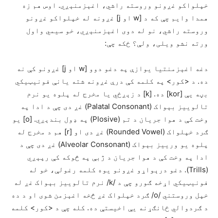
خپلواکو غږونو وروسته راشي، اغېزمنېږي. اوس هم زه
همدا وایم چې که د [w او j] غږونه له خپلواکو غږونو
وروسته راشي، نو له دوی اغېزمنېږي، خو سیمي واول
ورته نشو ویلی، ولې؟ ځکه چې:
دغه اغېزمنتیا یوازې په دغو دوو [w او j] غږونو کې نه
ده. د <کور> په کلمه کې درې غږونه شته یانې فونیټیکي
بڼه یې [kor] ده. [k] د زېږځي یا مخرج له پلوه یو نرم
تالوییز بېواک (Palatal Consonant) غږ دی چې د ادا په
وخت کې د هوا جریان د تم (Plosive) په ډول بندېږي. [o] یو
ګرد خپلواک (Rounded Vowel) غږ دی او [r] هم د مخرج له
پلوه یو ورییز بېواک (Alveolar Consonant) غږ دی چې د
ادا په وخت کې د هوا جریان د ژبې په څوکه کې رپېږي
(Trills). دغو درېواړو غږونو یوه کلمه رغولې، خو له
فونیټیکي اړخه ګورو چې د /k/ نرم تالوییز بېواک غږ له
خپل وروستني /o/ ګرد خپلواک غږ څخه اغېزمن شوی او د ده
د ګردوالي ځانګړنه یې اخیستې ده. کله چې د <کور> کلمه