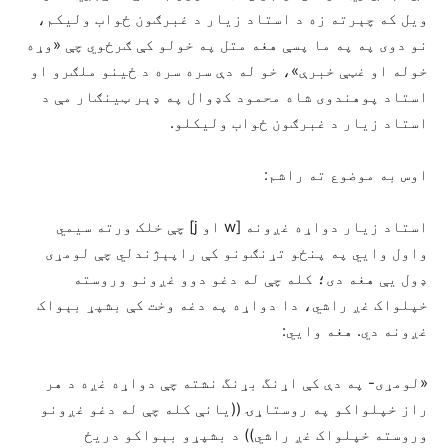
ویل که چېرته زه د استاد زیار د غبرګون ځواب ولیکم،
نو دوی په په ما پسې هغه متل په خولو کې ګرځوي چې «وړه
خوله او غټې خبرې»، خو له دې سره سره د ځینو ملګرو او
استاد پوهندوی شاه محمود کډوال په ډېر ټینګار مې د
استاد زیار د غبرګون ځواب ولیکلو.
اوس به موضوع ته راشم:
استاد زیار دواړه غږونه [w او j] چې خلک ورته سیمي
واول وایي په پنځو تړنګونو کې راپېژندلي چې لومړی
ډول یې هغه دی؛ کله چې له دغو دوو غږونو وروسته
خپلواک غږ راشي، دا دواړه په دغه وخت کې بشپړ بېواک
غږونه دي. هغه وايي:
«لومړی- په دې کې اړنگ بړنگ نشته چې دواړه غږه د هر
راز خپلواکو په روستاړۍ ((یانې کله چې له دغو غږونو
وروسته خپلواک غږ راشي)) د بشپړو بېواکو دريځ