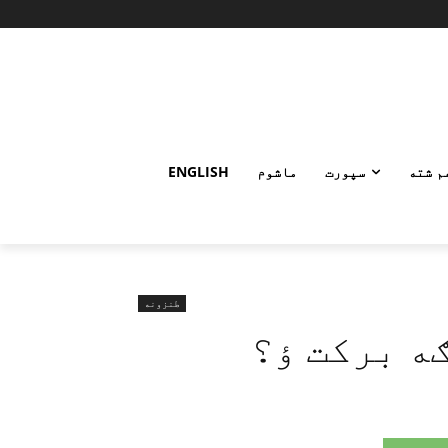
م شته
سپورت
ماشوم
ENGLISH
طنزونه
ه برکت ؤ؟