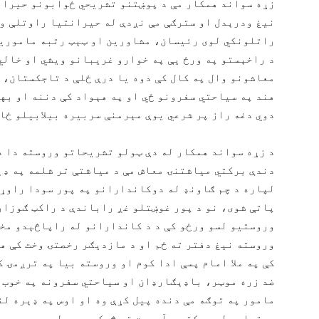
زړه سواند همکار مې د پوښتنو تشریحي ځوابونو حیران
نیغ ودرېدل او سترګې مې نږدې له حیرانتیا راوتلې وې
راتلونکي لوی رئیسان، مشاورین او ټېټ رتبه مامورین
د راخېستو په ورځ یې په خوارو غریبانو ویشي او خالي 
معاشونو وال په کال کې دوه یا درې ځلې د تاجکستان،
هند په سیاحتي سفرونو ځي او په هېواد کې دننه او به
دوي دغه راز پر شرعي یوې مېرمنې سربیره بیلابیلو ځا
د زړه سواند همکار له دې ټولو تشریحاتو وروسته دا د
دندې برکتي میاشتنۍ معاش مې د میاشتې تر شلمه په ډې
لپاره د چم ګاونډ له دوکاندارانو په پور سودا راوړم 
پاتې شوی، نو د پور غوښتلو غږ راباندې د راکټ ګوزار
وروستیو لسو ورځو کې د د کاندارانو له راپاڅېدو مخک
وروسته نیغ دفتر ته ځم او د مازدیګر رخصتۍ وخت کې ه
کې په ملا امام پسې ادا کوم او وروسته بیا په ترږمۍ ک
ضد زره موټر، باډېګارډان او سیاحتي سفرونه په خوب ه
مامور په توګه مې دنده پیل کړې وه او اوس په ډېره لن
وړتیاوو له برکته د آمریت تر څوکۍ رسېدلی یم.