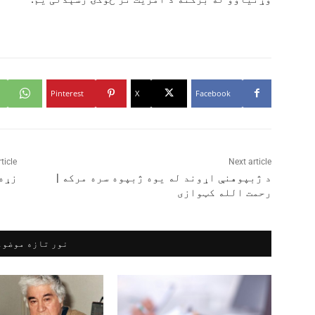
Pinterest
X
Facebook
ticle
Next article
د ژبپوهنې اړوند له یوه ژبپوه سره مرکه |
زړه 
رحمت الله کټوازی
نور تازه موضوع