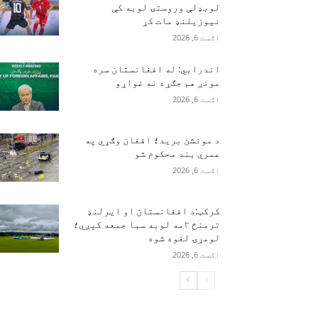
لوبډلې وروستۍ لوبه کې
نیوزیلنډ مات کړ
اګست 6, 2026
اندرابي: له افغانستان سره
مونږ هم جګړه نه غواړو
اګست 6, 2026
د مونشن برید؛ افغان وګړي په
عمري بند محکوم شو
اګست 6, 2026
کرکټ:د افغانستان او ایرلنډ
ترمنځ ۲مه لوبه سبا جمعه کېږي؛
لومړۍ لغوه شوه
اګست 6, 2026