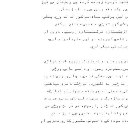
تیا دومره زیاته کړه، چې وېښتان مې نیغ
، ځکه هغه ویل، چې دا ضد زره کې
 خپل برکتي معاش هم کور ته نه وړي بلکې
لاس کور ته ځي. د همدې دولتي برکتي
 ازبکستان، ترکمنستان، روسیې، دوبۍ او
ر شخصي کورونه او لوی جایدادونه لري.
یونو کې صیغې لري.
ی پوره نېمه لسیزه تېریږي، خو د دولتي
رې ستونزې رسوي او د لسو پاتې ورځو
او دا چې مخکې تر دې د چا پوروړی نه یم
 په څېر بد لګېږي، نو ځکه د هرې میاشتې
ې د محلې له جوماته د سهار له لمانځه
م د مازدیګر، ماښام لمونځونه په جومات
ې کور ته ځان رارسوم، خو تر نن ورځې مې
م ونه لېدل سره له دې، چې د یو عادي
ډه موده کې د خصوصي سکټور کاري تجربې او