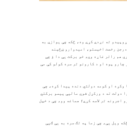
ړوپېدو ته نږدې کړې وه، ځکه چې یوازې به
 درجن رخصت اخېستو، امیدوارو ښځېنه
 هم راتر غاړه وې، خو برکت یې دا ؤ چې
چارو پوه او د کارونو تر سره کولو کې مې
 وکړه او کومه دولتي دنده پیدا کړه، چې
ا دولت ته د ورکړل شوې مالیې پیسو برکتي
و اجرونه تر لاسه کړې؛ هماغه وو، چې د خپل
ه ویل یې، چې زما په تګ سره به یې ګڼې