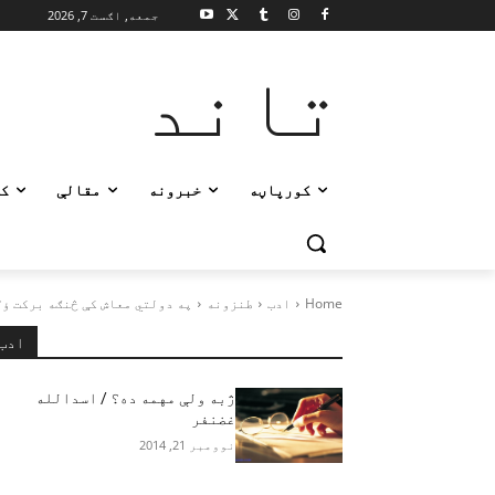
جمعه, اګست 7, 2026
تاند
کورپاڼه
خبرونه
مقالې
ک
Home
ادب
طنزونه
په دولتي معاش کې څنګه برکت ؤ؟
ادب
ژبه ولې مهمه ده؟ / اسدالله
غضنفر
نوومبر 21, 2014