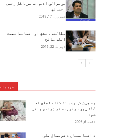
نړيوالې ادبي جايزې | ګل رحمن
رحماني
فبروري 17, 2018
مطالعه، عشق او افسانه| عصمت
الله صالح‎
اپریل 22, 2019
خبرونه
په چین کې یوه ۲۰ کلنه نجلۍ له
۱۸م پوړه ولوېده خو ژوندۍ پاتې
شوه
اګست 6, 2026
د افغانستان د فوتسال ملي