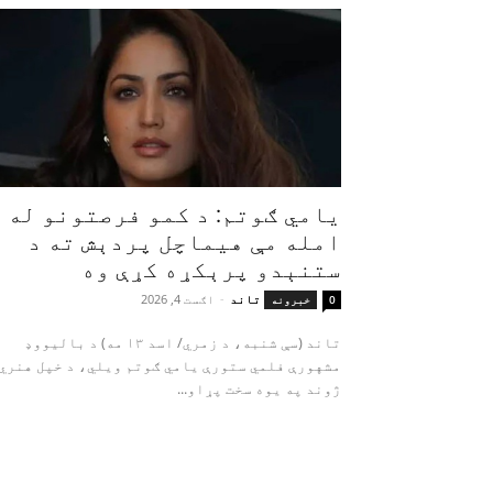
یامي ګوتم: د کمو فرصتونو له
امله مې هیماچل پردېش ته د
ستنېدو پرېکړه کړې وه
تاند
-
اګست 4, 2026
0
خبرونه
تاند (سې شنبه، د زمري/ اسد ۱۳ مه) د بالیووډ
مشهورې فلمي ستورې یامي ګوتم ویلي، د خپل هنري
ژوند په یوه سخت پړاو...