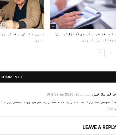
+
دا همغه خوارکی دی (طنز) ژباړن:
زموږ د کوڅې د خلکو هیل
عبدالعزیز نایبي
نسین
1 COMMENT
خالد ملا خیل
جنوري 26, 2020 At 9:53 am
دا موټر ضد زره نه دی زری دی، ضد زری مرمی وي، یعنی زری او
Reply
LEAVE A REPLY