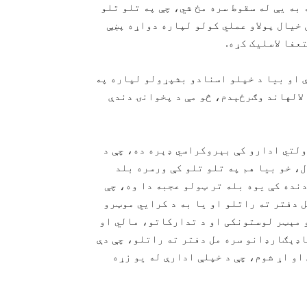
به یې له سقوط سره مخ شي، چې په تلو تلو
 خیال پولاو عملي کولو لپاره دواړه پښې
عفا لاسلیک کړه.
 او بیا د خپلو اسنادو بشپړولو لپاره په
لالهاند وګرځېدم، څو مې د پخوانۍ دندې
ولتي ادارو کې بېروکراسي ډېره ده، چې د
، خو بیا هم په تلو تلو کې ورسره بلد
دنده کې یوه بله تر ټولو عجبه دا وه، چې
 دفتر ته راتلو او یا به د کرايي موټرو
و مېټر لوستونکی او د تدارکاتو، مالي او
اډېګارډانو سره مل دفتر ته راتلو، چې دې
او اړ شوم، چې د خپلې ادارې له یو زړه