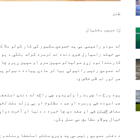
طنز
ل: حبیب بختیال
له مودو راهېسې مې په خصوصي سکټور کې کار کولو ملا ک
مې خپله راسپارل شوې دنده نه ترسره کوله بلکې د یو
کارمندانو، زړو سولېدلو سپین سرو او سپین ږیرو چارې
له عمومي رئیس رانېولې بیا تر عادي پیاده د ټولو پر 
هر لور ته لاس خلاص ؤ.
یوه ورځ دا چورت را ولوېدو، چې راځه له دندې استعفا
هم اسوده شې ورسره او هم د مظلوم او بې وزله ملت لخو
معاش څښتن شې او هغه دې چا خبره د دنیا او آخرت دواړ
خیال پولاو مطابق مې عمل وکړ.
د دفتر عمومي رئیس مې په ډېرې سختۍ استعفا ومنله، ځک