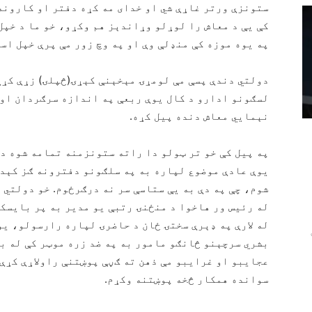
ستونزې ورتر غاړې شي او خدای مه کړه دفتر او کارونه 
کې یې د معاش را لوړلو وړاندېز هم وکړو، خو ما د خپل
په یوه موزه کې منډلې وې او په وچ زور مې پرې خپل است
دولتي دندې پسې مې لومړۍ مېخېنې کېړۍ(څپلۍ) زړې کړې
لسګونو ادارو د کال یوې ربعې په اندازه سرګردان او 
نېمايي معاش دنده پیل کړه.
په پیل کې خو تر ټولو دا راته ستونزمنه تمامه شوه د
یوې عادې موضوع لپاره به په سلګونو دفترونه ګز کېدل
شوم، چې په دې به یې ستاسې سر نه درګرځوم. خو دولتي 
له رئیس ور هاخوا د منځنۍ رتبې یو مدیر به پر بایسکل
له لارې په ډېرې سختۍ ځان د حاضرۍ لپاره رارسولو، ی
بشري سرچېنو څانګو مامور به په ضد زره موټر کې له ب
عجایبو او غرایبو مې ذهن ته ګڼې پوښتنې راولاړې کړې 
سوانده همکار څخه پوښتنه وکړم.