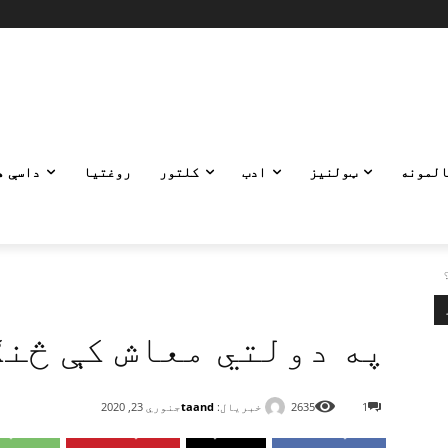
المونه
ټولنیز
ادب
کلتور
روغتیا
داسې ه
په دولتي معاش کې څنګ
خبریال:
taand
1
2635
جنوري 23, 2020