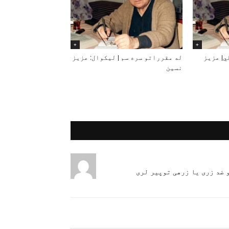
+
+
ي| عزیز
له مقرراتو سره سم | لیکوال: عزیز
نسین
 ضد زری یا زرهی توپیر لری