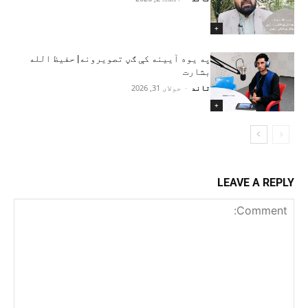
+
په یوه آیینه کې ګڼ تصویرونه| حفیظ‌ الله
بشارت
تاند
-
جولای 31, 2026
+
LEAVE A REPLY