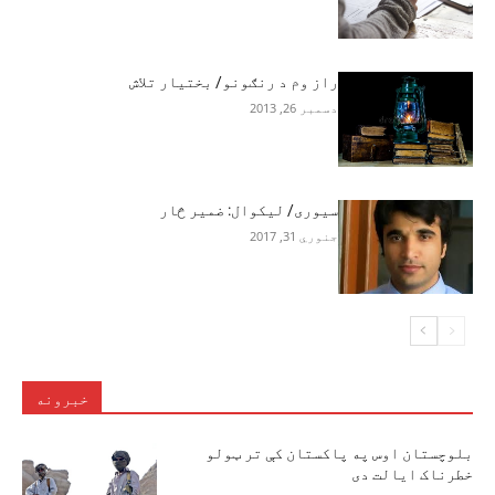
راز وم د رنګونو/ بختیار تلاش
دسمبر 26, 2013
سيوری/ ليکوال: ضمير څار
جنوري 31, 2017
خبرونه
بلوچستان اوس په پاکستان کې تر ټولو
خطرناک ایالت دی