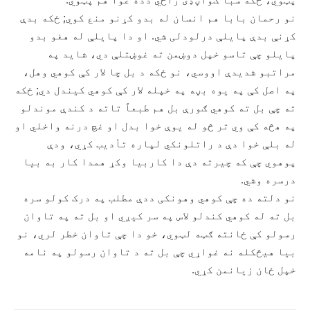
نو رحمان بابا هم انسان له بدو کړنو منع کوي; ځکه بدې
کړنې بدې پایلې درلودلی شي. او دا پایلې له هغو بدو
پایلو چې تاسو خپل دوښمن ته غوښتلې دي، شاید په
مراتبو شدیدې اووسي، نو ځکه د بل چا لار کې کوهي وهل،
په اصل کې په یوه بڼه په خپله لار کې کوهي کیندل دي; ځکه
ته چې بل ته کوهي ګورې بل هم طبعاً تاته د کندې موندلو
په هڅه کې وي تر څو له یوې خوا بدل او غچ درنه واخلي او
له بلې خوا دې د راتلونکي لپاره تأدیب کړي، ودې
پوهوي چې که چیرته دې دا کاربیا وکړ همدا کار به بیا
درسره وشي.
نو دلته ده چې کوهي وهونکی ددې مطلب په درک کولو سره
بل ته له کوهي کندلو لاس په سر کیږي او بل ته په تاوان
رسولو کې ځانته ګټه لټوي، خو دا چې تاوان خطر لري، نو
بیا هیڅکله نه غواړي چې بل ته د تاوان رسولو په نامه
خپل ځان زیانمن کړي.