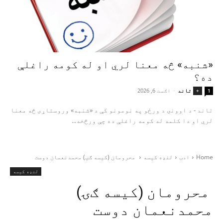
«شنبه» څه معنا لري او له کومه راغلې
ده؟
تاند
-
اګست 6, 2026
+
1
تاند - د اوونۍ د ورځو په نومونو کې د «شنبه» وروستاړی څه معنا
لري او دا کلمه له کومه راغلې ده چې ورڅخه...