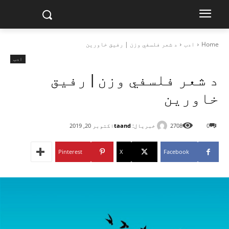
Home
ادب
د شعر فلسفي وزن | رفیق خاورین
ادب
د شعر فلسفي وزن | رفیق
خاورین
خبریال:
taand
0
2708
اکتوبر 20, 2019
Pinterest
X
Facebook