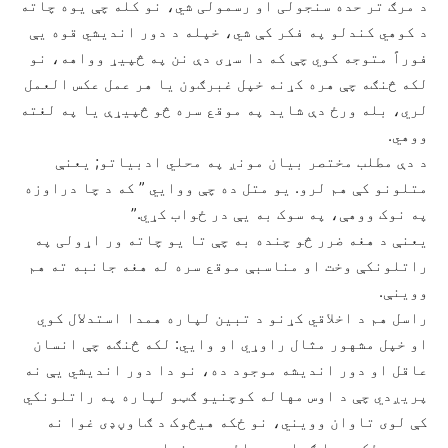
د مرګ تر حده سنجولی او رسمولی شي، نو کله چې یوه چاته
د کوهي کندلو په فکر کې شي، خپله د دور اندیشي قوه یې
فوراً متوجه کوي چې که دا سړی دې نن په څپیړ وواهه، نو
لکه څنګه چې هره کړنه خپل غبرګون یا هر عمل عکس العمل
لري، بله ورځ دې شاید په موقع سره څو څپیړې یا په لغته
ووهي.
د دې مطلب مختصر بیان مونږ په محلي ادبیاتو; یعنې
متلونو کې هم لرو. یو متل ده چې ووایي ” که د چا دراوزه
په نوک ووهې، په سوک به یې در ځواب کړي.”
یعنې د هغه ضرر څو چنده به چې تا یو چاته ور اړولی په
راتلونکې وخت او مناسبې موقع سره له هغه جانبه ته هم
ووینې.
راسل هم د اخلاقي کړنو د تبین لپاره همدا استدلال کوي
او خپل مشهور مثال راوړي او وایي: لکه څنګه چې انسان
عاقل او دور اندیشه موجود ده، نو دا دور اندیشي یې نه
پریږدي چې د اوس مهاله کوچنیو ګټو لپاره په راتلونکي
کې لوی تاوان وویني، نو ځکه هیڅوک د ګاوڼډی غوا نه
پټوي، ځکه سبا ګواڼډی راځي دده غوا هم پټوي.