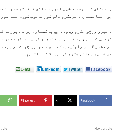
پاکستان تر اوسه د خپل لوري د ملکي تلفاتو شمېر نه‌د
چې افغانستان د ترهګرو ډلو کوربه‌توب کوي، هغه تور 
د تېرو ورځو جګړو وښوده چې پاکستان، چې د دیورند کر
ژوبلې ګاللې، په کابل او کندهار کې پر ملکي سیمو د 
تر فشار لاندې راولي. پاکستان د هوايي ځواک او پرمخ
دی خو په مځکنۍ جګړه کې یې ملا ژر ماتېږي.
E-mail
LinkedIn
Twitter
Facebook
Pinterest
X
Facebook
ticle
Next article