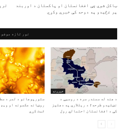
ټاکل شوې چې افغانستان او پاکستان د اوربند
تریس
پر غځېدو په دوحه کې خبرې وکړي
نور تازه موضوع
خبرونه
د هند له سمندر سره د روسیې د
ستورپوهانو د لمر د سط
نښلېدو طرحه؛ د رېللارې په دهلېز
روښانه عکسونه او ویډ
کې د افغانستان احتمالي رول
ثبت کړې