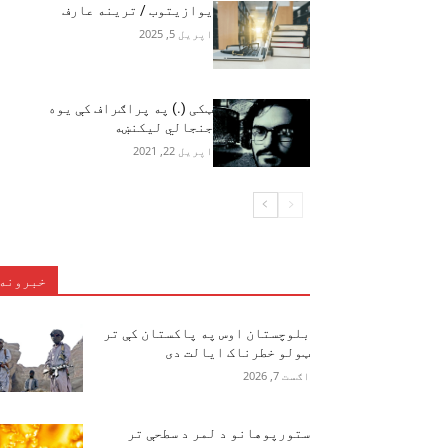
يوازيتوب / ترينه عارف
اپریل 5, 2025
ټکی (.) په پراګراف کې یوه
جنجالي لیکنښه
اپریل 22, 2021
خبرونه
بلوچستان اوس په پاکستان کې تر
ټولو خطرناک ایالت دی
اګست 7, 2026
ستورپوهانو د لمر د سطحې تر