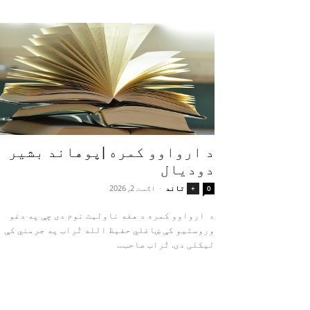
د ارواوو کمره |پوهاند بشیر
دودیال
تاند
-
اګست 2, 2026
+
0
د ارواوو کمره د هغه ناولیت نوم دی چې په دغو
وروستیو کې ښاغلي حفیظ الله تُراب په جرمني کې
لیکلی دی. تُراب صاحب...