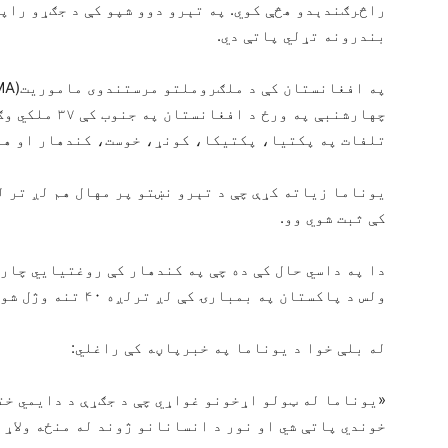
راڅرګندېدو هڅې کوي. په تېرو دوو شپو کې د جګړو راپو
بندرونه تړلي پاتې دي.
تلفات په پکتیا، پکتیکا، کونړ، خوست، کندهار او هلم
کې ثبت شوي وو.
دا په داسي حال کې ده چې په کندهار کې روغتیايي چار
ولس د پاکستان په بمبارۍ کې لږ ترلږه ۴۰ تنه وژل شوي او ۱۷۰ نور ژوبل شوي دي.
له بلې خوا د یوناما په خبرپاڼه کې راغلي:
«یوناما له ټولو اړخونو غواړي چې د جګړې د دایمي خت
خوندي پاتې شي او نور د انسانانو ژوند له منځه ولاړ ن