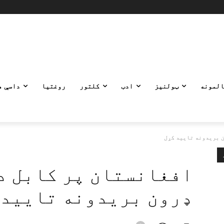
المونه
ټولنیز
ادب
کلتور
روغتیا
داسې ه
ن بریدونه تایید کړل
افغانستان پر کابل د
ډرون بریدونه تایید 