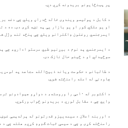
پر پټنځایونو بریدونه کړي دي.
د کابل د پولیسو ویندوی خالد ځدراڼ ویلي چې دغه بر
او یو ملکي کور او یو بازار یې په نښه کړی دی. ده د ت
ایمرجنسي روغتون ډاکترانو ویلي چې پنځه تنه وژل شوي
د ایمرجنسي په نوم د بیړنيو طبي مرستو ادارې، چې په
سوځېدلي او د ځینو حال نازک دی.
د طالبانو د حکومت ویاند ذبیح‌الله مجاهد په لومړیو 
چاودنې له امله رامنځته شوې.
د اکتوبر له ۱۰مې را وروسته، د دواړو هېواد
وايي چې د مقابل لوري د بریدونو ځواب ورکوي.
د اوربند اعلان د سیمه‌ییزو قدرتونو له پرله‌پسې غوښ
رامنځته کړی و چې د سیمې ثبات ګډوډ کړي، هلته چې د د