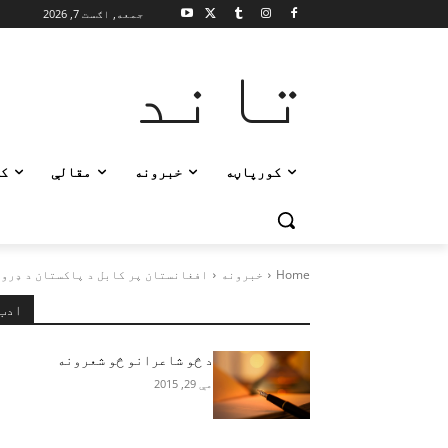
جمعه, اګست 7, 2026
تاند
کورپاڼه
خبرونه
مقالې
ک
Home
خبرونه
افغانستان پر کابل د پاکستان د ډرو
ادب
د څو شاعرانو څو شعرونه
مې 29, 2015