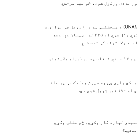
ر نه‌دی ورکړل شوی، خو مهم سرحدي
په افغانستان کې د ملګروملتو مرستندوی ماموریت(UNAMA) د پنجشنبې په ورځ وویل چې یوازې د
چهارشنبې په ورځ د افغانستان په جنوب کې ۳۷ ملکي وګړي وژل شوي او ۴۲۵ نور ټپیان دي. دغه
ند ولایتونو کې ثبت شوي.
یوناما زیاته کړې چې د تېرو نښتو پر مهال هم لږ تر لږه ۱۶ ملکي تلفات په بېلابېلو ولایتونو
واکي وايي چې په سپین بولدک کې پر عام
مېدو لپاره کار وکړي، څو ملکي وګړي
ه‌شي.»