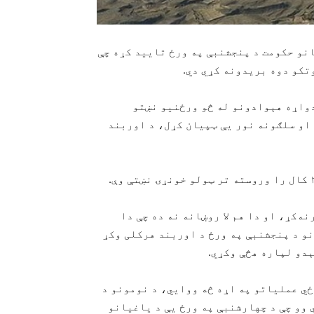
 افغانستان د طالبانو حکومت د پنجشنبې په ورځ تایید کړه چې
تکو دوه بریدونه کړي دي.
دواړه هېوادونو له څو ورځنیو نښتو
او سلګونه نور یې ټپیان کړل، د اوربند
ه‌کړ، او دا هم لا روښانه نه ده چې دا
نو د پنجشنبې په ورځ د اوربند هرکلی وکړ
ېدو لپاره هڅې وکړي.
ي عملیاتو په اړه څه ووايي، د نومونو د
وو چې د چهارشنبې په ورځ یې د یاغیانو