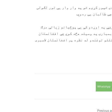
ی خپور کړی، خو په وار وار یې تور لګولی
چې طالبان یې ردوي.
ښې په اوږدو کې یې پوځیانو زیاتې مرګ
بمبارۍ په وسیله هڅه کوي چې افغانستان
تللو توغندو له نظره پر افغانستان لاسبری
WhatsApp
Previous ar