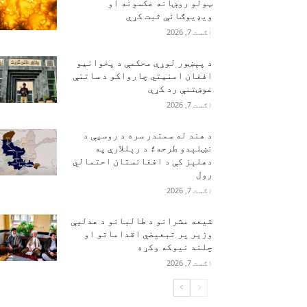
ټولو روښانه عکسونه او
ویډیوګانې ثبت کړې
اګست 7, 2026
د پېښور لوړې محکمې د پخوانیو
افغان امنیتي چارواکو د ساتنې
غوښتنې رد کړې
اګست 7, 2026
د هند له سمندر سره د روسیې د
نښلېدو طرحه؛ د رېللارې په
دهلېز کې د افغانستان احتمالي
رول
اګست 7, 2026
شیعه مشرانو د طالبانو د عدلیې
وزیر پر تبعیضي اقداماتو او
چلند نیوکه وکړه
اګست 7, 2026