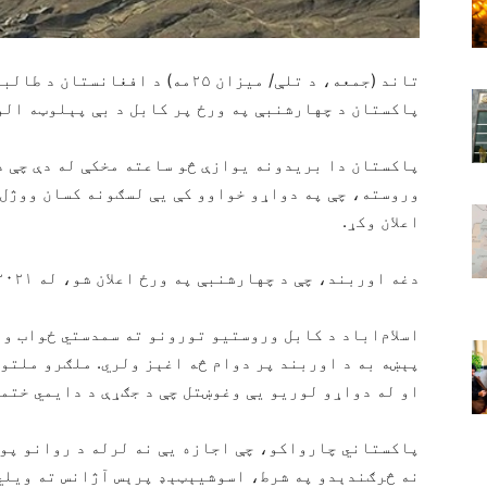
تاند (جمعه، د تلې/ میزان ۲۵مه) د
پاکستان د چهارشنبې په ورځ پر کابل د بې پېلوټه الو
پاکستان دا بریدونه یوازې څو ساعته مخکې له دې چې 
وروسته، چې په دواړو خواوو کې یې لسګونه کسان ووژل 
اعلان وکړ.
دغه اوربند، چې د چهارشنبې په ورځ اعلان شو، له ۲۰۲۱ کال را وروسته تر ټولو خونړۍ نښتې وې.
اسلام‌اباد د کابل وروستیو تورونو ته سمدستي ځواب ورن
پېښه به د اوربند پر دوام څه اغېز ولري. ملګرو ملتو
او له دواړو لوریو یې وغوښتل چې د جګړې د دایمي ختم
پاکستاني چارواکو، چې اجازه یې نه لرله د روانو پوځ
نه څرګندېدو په شرط، اسوشیېټېډ پرېس آژانس ته ویلي 