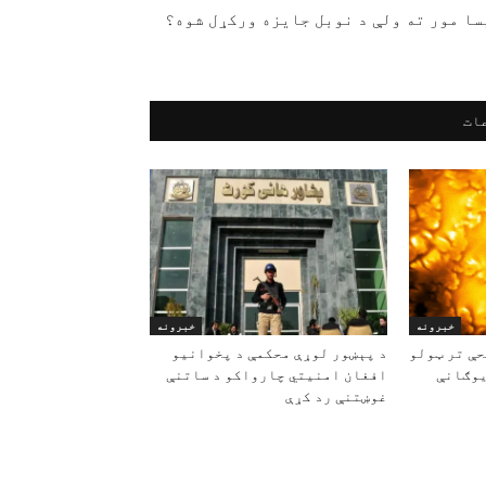
ا مور ته ولې د نوبل جایزه ورکړل شوه؟
ات
خبرونه
خبرونه
حې تر ټولو
د پېښور لوړې محکمې د پخوانیو
یوګانې
افغان امنیتي چارواکو د ساتنې
غوښتنې رد کړې