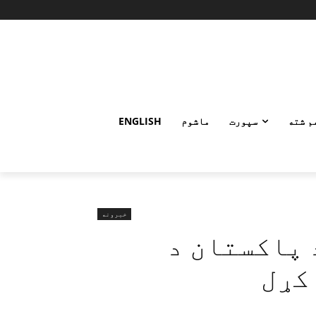
م شته
سپورت
ماشوم
ENGLISH
خبرونه
 پاکستان د
کړل