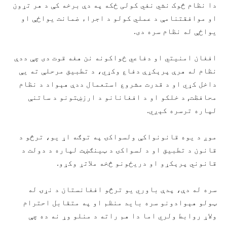
دا نظام څوک نشي نفي کولی ځکه په دې برخه کې د هر تړون
او موافقتنامې د عملي کولو د اجراء ضمانت يواځې او
يواځې له نظام سره دی.
افغان امنيتي او دفاعي ځواکونه نن هغه قوت دی چې ددې
نظام له هرې پرېکړې دفاع وکړي، د تطبيق مرحلې ته يې
داخل کړي او د قدرت مشروع استعمال ددې هېواد د نظام
محافظت, د خلکو او د افغانانو د ارزښتونو د ساتنې
لپاره ترسره کېږي.
موږ د يوه قانونواکې ولسواکۍ په توګه اړ يو، ترڅو د
قانون د تطبيق او د لسواکۍ د ټينګښت لپاره د دولت د
قانوني پرېکړو او دريځونو څخه ملاتړ وکړو.
سره له دې، پدې باوري يو ترڅو افغانستان د نړۍ له
ټولو هېوادونو سره بايد منظم او په متقابل احترام
ولاړ روابط ولري اما دا هم راته د منلو وړ نه ده چې