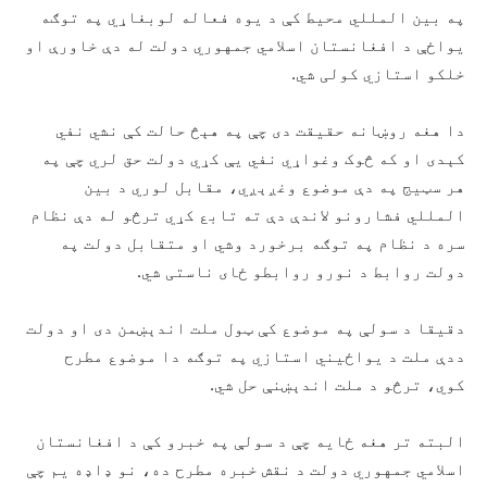
په بين المللي محيط کې د يوه فعاله لوبغاړي په توګه
يواځې د افغانستان اسلامي جمهوري دولت له دې خاورې او
خلکو استازي کولی شي.
دا هغه روښانه حقيقت دی چې په هېڅ حالت کې نشي نفي
کېدی او که څوک وغواړي نفي يې کړي دولت حق لري چې په
هر سټيج په دې موضوع وغږېږي، مقابل لوري د بين
المللي فشارونو لاندې دې ته تابع کړي ترڅو له دې نظام
سره د نظام په توګه برخورد وشي او متقابل دولت په
دولت روابط د نورو روابطو ځای ناستی شي.
دقيقا د سولې په موضوع کې ټول ملت اندېښمن دی او دولت
ددې ملت د یواځيني استازي په توګه دا موضوع مطرح
کوي، ترڅو د ملت اندېښنې حل شي.
البته تر هغه ځايه چې د سولې په خبرو کې د افغانستان
اسلامي جمهوري دولت د نقش خبره مطرح ده، نو ډاډه يم چې