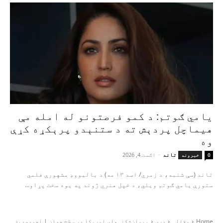
یامي ګوتم: د کمو فرصتونو له امله مې
هیماچل پردېش ته د ستنېدو پرېکړه کړې
وه
تاند
-
اګست 4, 2026
0
خبرونه
تاند (سې شنبه، د زمري/ اسد ۱۳ مه) د بالیووډ مشهورې فلمي
ستورې یامي ګوتم ویلي، د خپل هنري ژوند په یوه سخت پړاو...