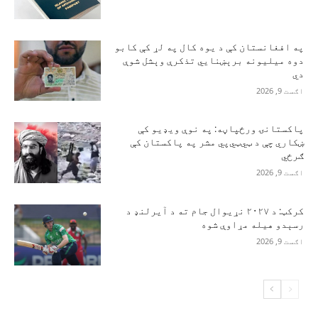
په افغانستان کې د یوه کال په لړ کې کابو
دوه میلیونه برېښنايي تذکرې وېشل شوې
دي
اګست 9, 2026
پاکستانۍ ورځپاڼه: په نوې ویډیو کې
ښکاري چې د ټي‌ټي‌پي مشر په پاکستان کې
ګرځي
اګست 9, 2026
کرکټ: د ۲۰۲۷ نړیوال جام ته د آیرلنډ د
رسېدو هیله مړاوې شوه
اګست 9, 2026