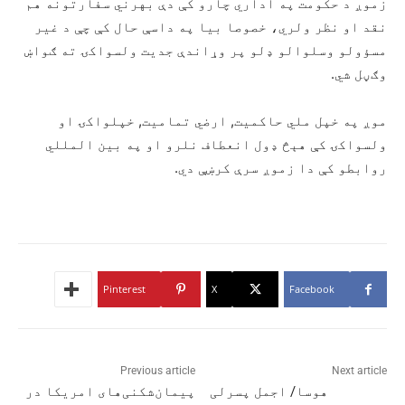
زموږ د حکومت په اداري چارو کې دې بهرني سفارتونه هم
نقد او نظر ولري، خصوصا بيا په داسې حال کې چې د غير
مسؤولو وسلوالو ډلو پر وړاندې جديت ولسواکۍ ته ګواښ
وګڼل شي.
موږ په خپل ملي حاکميت, ارضي تماميت, خپلواکۍ او
ولسواکۍ کې هېڅ ډول انعطاف نلرو او په بين المللي
روابطو کې دا زموږ سرې کرښې دي.
Pinterest
X
Facebook
Previous article
Next article
هوسا/ اجمل پسرلی
پیمان‌شکنی‌های امریکا در