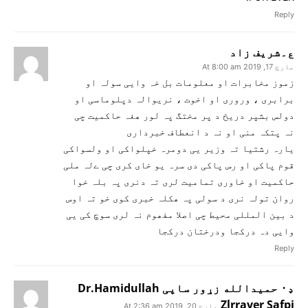
Reply
ع۔شریف زاد
مارچ 17, 2019 At 8:00 am
زموز مخابرات او معلومات بل خہ وایی سولہ او
برابری ، وروری او اخوت ، نریوالہ دپلوماسی او
دولس بشپر دریخ د پر مختگ پہ لور ھغہ حاکمیت چی
نہ پتکہ منی او نہ د انعطاف خبرداری
یارہ رشتیا تہ وزیر یی دومرہ خپلواکی او ولسواکی
قوم پاکی او رس پاکی دی سرہ یو خای کری چی ےلہ ملی
حاکمیت او خاوری تمامیت لری تہ دنری پہ بلہ خوا
روان تولہ نری د سولی پہ ھکلہ خبری کوی خو تہ اوس
د بین المللی محیط چی اصلا مفھوم نہ لری سوچ کی یی
وایی دہ درکجا ودرختان درکجا
Reply
ډ۰ حميدالله زړور ساپی Dr.Hamidullah
Zlrraver Safpi
مارچ 20, 2019 At 2:36 am