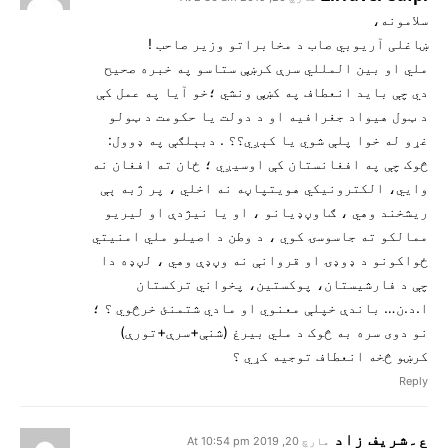
سلامونه،
ښاغلی آریوبي صاب د مخابراتو وزیر صاحب !
ملي او بین المللي سرې کرښې ستاسو په خبره صحيح
دي چې باید انعطاف په کښې ونشي ؛خو آیا په عمل کې
د ټول هیواد جغرافیه او د دولت یا حکومت د ټولو
غړو له خوا پلې شوي یا کېږي؟؟ . دبېلګې په ډوول:
څوک چې په افغانستان کې اوسيږي ؛ ځان ته افغان نه
وايي، الکترونیکي هویتپاڼه نه اخلي ، پر ژبه ېې
ریشخند وهي ، ګاوڼډیانو ، او یا نیژدې او لیریو
ممالکو ته جاسوسۍ کوي ، د وطن د اصیلو ملي امنیتي
ځواکونو د ډوډۍ او قروانې نه وڼډې وهي ، لڼډه دا
چې د فارشيستان، پوکستین، پخواني ترکستان
ا.د.ن… باندې خپلې معنوي او مادي شتمنئ خرڅوي ؟ ؛
نو دوی سره به څوک د ملي بیرغ (شنې+سرې+تورې)
کرښو څخه انعطاف توجیه کړي ؟
Reply
ع۔شریف زاد
مارچ 20, 2019 At 10:54 pm