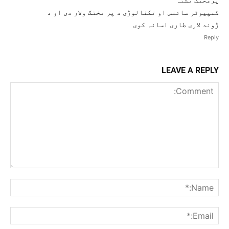
کمپیوٹر سائنس او تکنالوڑی د پر مختگ ولار دی او د
ڑوند لاری طاری اسانہ کوی
Reply
LEAVE A REPLY
Comment:
me:*
ail:*