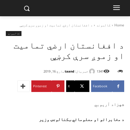
Home
کالمونه
د افغانستان ارضي تماميت او زموږ سرې کرښې
کالمونه
د افغانستان ارضي تماميت
او زموږ سرې کرښې
خبریال:
taand
4
1341
مارچ 16, 2019
Pinterest
X
Facebook
شهزاد آريوبي
د مخابراتو او معلوماتي ټکنالوجۍ وزیر