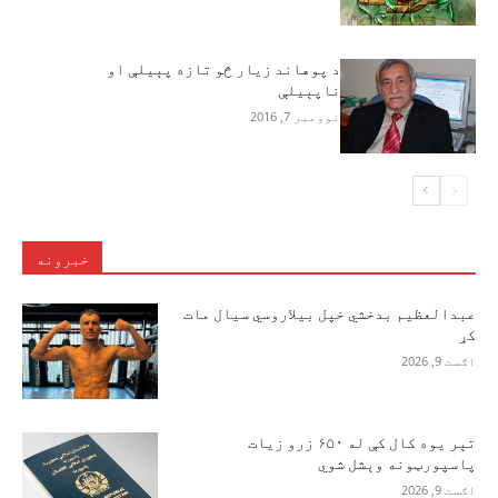
د پوهاند زيار څو تازه پېيلې او
ناپېيلې
نوومبر 7, 2016
خبرونه
عبدالعظیم بدخشي خپل بیلاروسي سیال مات
کړ
اګست 9, 2026
تېر یوه کال کې له ۶۵۰ زرو زیات
پاسپورټونه وېشل شوي
اګست 9, 2026