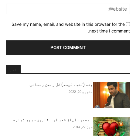
ite:
Save my name, email, and website in this browser for the
next time I comment.
ادب
ونه (لنډه کیسه) ګل رحمن رحماني
جنوري 20, 2022
د محمود ایاز شعر او د فاروق سرور ژباړه
جون 27, 2014