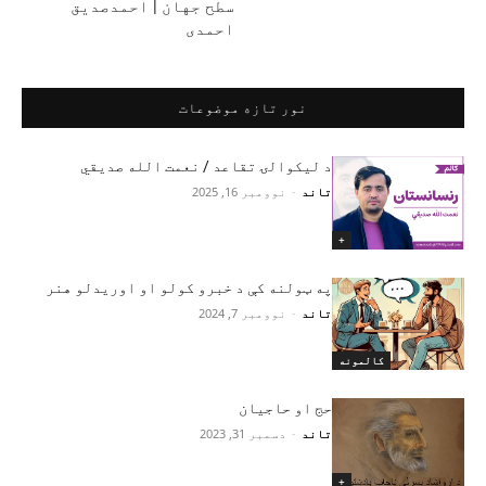
سطح جهان | احمدصدیق
احمدی
نور تازه موضوعات
د لیکوالۍ تقاعد / نعمت الله صدیقي
تاند
-
نوومبر 16, 2025
+
په ټولنه کې د خبرو کولو او اوریدلو هنر
تاند
-
نوومبر 7, 2024
کالمونه
حج او حاجیان
تاند
-
دسمبر 31, 2023
+