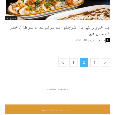
خبرونه
په خوړو کې دا کوچني بدلونونه د سرطان خطر
کمولی شي
تاند
-
جولای 18, 2026
0
3
2
1
- Advertisment -
وروستي خپاره شوي