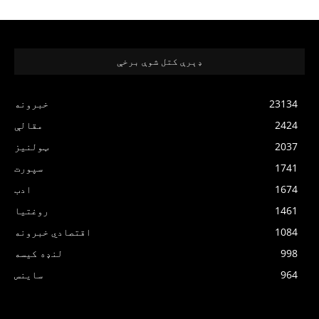
ډېرې کتل شوې برخې
23134
خبرونه
2424
مقالې
2037
ټولنیز
1741
سپورت
1674
ادب
1461
روغتیا
1084
اقتصادي خبرونه
998
لنډه کیسه
964
ساینس