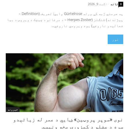
تاند
-
اګست 9, 2026
0
په جرمني ژبه کې ورته Gürtelrose وایي: تعریف (Definition –
پېژندنه) شنګلز (Herpes Zoster – د مرغانو د چیچک د ویروس د بیا
فعالېدو ناروغي) یوه ویروسي ناروغي...
نور
خبرونه
نوی «سوپر پروټین» ښايي د عمر له زیاتېدو
سره د عضلو د کمزورۍ مخه ونیسي