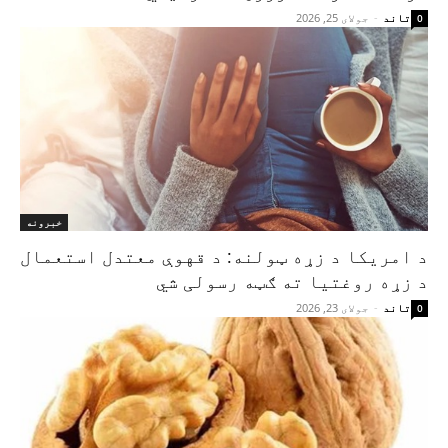
تاند
-
جولای 25, 2026
0
خبرونه
د امریکا د زړه ټولنه: د قهوې معتدل استعمال
د زړه روغتیا ته ګټه رسولی شي
تاند
-
جولای 23, 2026
0