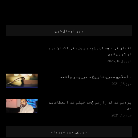
ډېر لوستل شوي
لغمان کې د چت غورځېدو پېښه کې ۶کسان مړه
او ژوبل شوي
اپریل 16, 2026
د اسلامي هجري تاریخ د جوړیدو واقعه
جون 15, 2021
پرديو ته له زاريو څخه خپلو ته انعطاف ښه
دی
جون 15, 2021
د ورځې مهم خبرونه