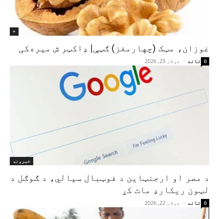
+
غوزان، مټک (چهارمغز) ګټې| ډاکټر ش میره‌کی
تاند
-
جولای 23, 2026
0
خبرونه
د مصر او ارجنټاین د فوټبال سیالي، د ګوګل د
لټون ریکارډ مات کړ
تاند
-
جولای 22, 2026
0