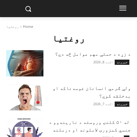
Home
روغتیا
روغتیا
د زړه د حملې مهم عوامل څه دي؟
اګست 8, 2026
خبرونه
ولې ګرمي انسانان غوسه‌ناکه او
بدخلقه کوي؟
اګست 7, 2026
خبرونه
له ۵۰ کلنۍ وروسته د نارینه‌وو د
جنسي کمزورۍ لاملونه او درملنه