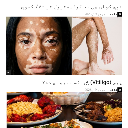
نوې ګولۍ چې بد کولیسترول تر ۷۰٪ کموي
تاند
-
جولای 19, 2026
0
+
پیس (Vitiligo) څرنګه ناروغي ده؟
تاند
-
جولای 19, 2026
0