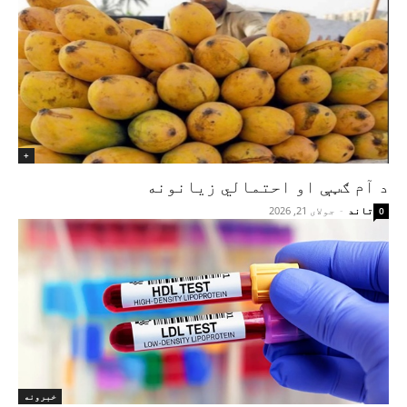
+
د آم ګټې او احتمالي زیانونه
تاند
-
جولای 21, 2026
0
خبرونه