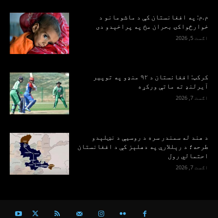
م.م: په افغانستان کې د ماشومانو د
خوارځواکۍ بحران مخ په پراخېدو دی
اګست 5, 2026
کرکټ: افغانستان د ۹۲ منډو په توپیر
آیرلنډ ته ماتې ورکړه
اګست 7, 2026
د هند له سمندر سره د روسیې د نښلېدو
طرحه؛ د رېللارې په دهلېز کې د افغانستان
احتمالي رول
اګست 7, 2026