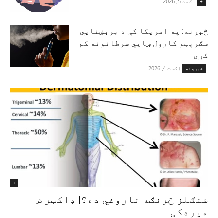
اګست 5, 2026
+
څېړنه: په امریکا کې د برېښنايي
سګرېټو کارول ښايي سرطانونه کم
کړي
اګست 4, 2026
خبرونه
+
شنګلز څرنګه ناروغي ده؟| ډاکټر ش
میره‌کی