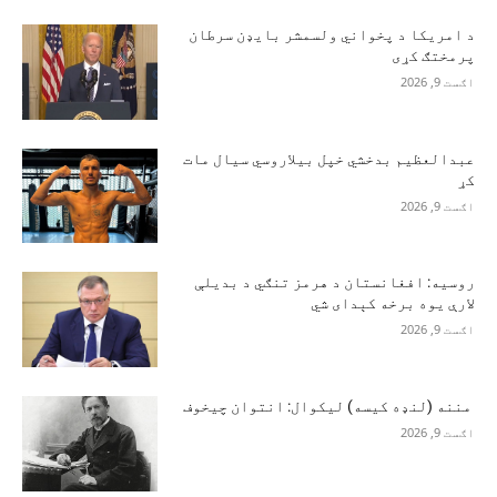
د امریکا د پخواني ولسمشر بایډن سرطان
پرمختګ کړی
اګست 9, 2026
عبدالعظیم بدخشي خپل بیلاروسي سیال مات
کړ
اګست 9, 2026
روسیه: افغانستان د هرمز تنګي د بدیلې
لارې یوه برخه کېدای شي
اګست 9, 2026
مننه (لنډه کیسه) لیکوال: انتوان چیخوف
اګست 9, 2026