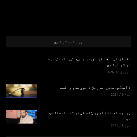
ډېر لوستل شوي
لغمان کې د چت غورځېدو پېښه کې ۶کسان مړه
او ژوبل شوي
اپریل 16, 2026
د اسلامي هجري تاریخ د جوړیدو واقعه
جون 15, 2021
پرديو ته له زاريو څخه خپلو ته انعطاف ښه
دی
جون 15, 2021