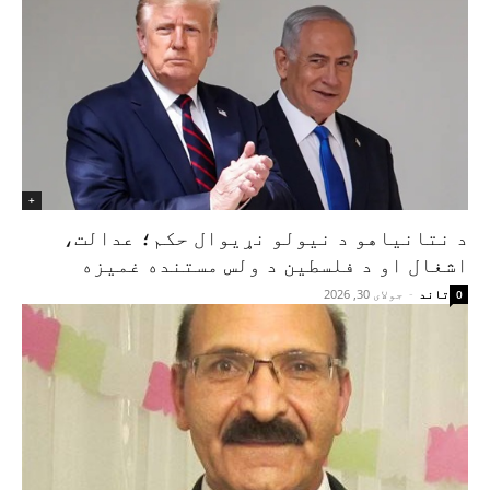
+
د نتانیاهو د نیولو نړیوال حکم؛ عدالت،
اشغال او د فلسطین د ولس مستنده غمیزه
تاند
-
جولای 30, 2026
0