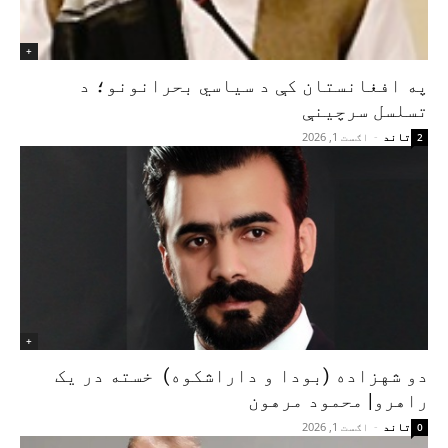
+
په افغانستان کې د سياسي بحرانونو؛ د
تسلسل سرچينې
تاند
-
اګست 1, 2026
2
+
دو شهزاده (بودا و داراشکوه) خسته در یک
راهرو| محمود مرهون
تاند
-
اګست 1, 2026
0