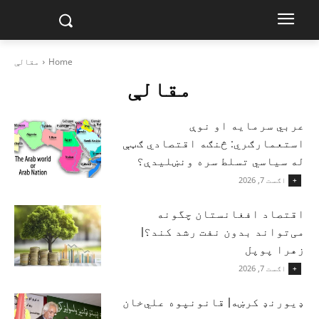
Home
مقالې
مقالې
عربي سرمایه او نوې
استعمارګري: څنګه اقتصادي ګټې
له سیاسي تسلط سره ونښلیدې؟
اګست 7, 2026
+
اقتصاد افغانستان چگونه
می‌تواند بدون نفت رشد کند؟|
زهرا پوپل
اګست 7, 2026
+
ډیورنډ کرښه| قانونپوه علي‌خان