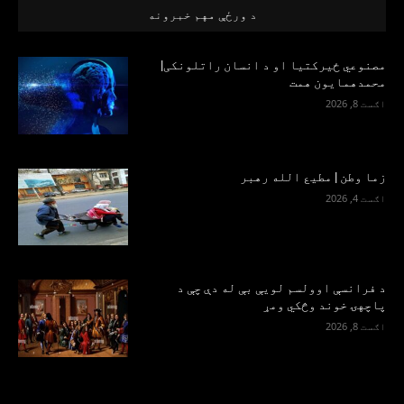
د ورځې مهم خبرونه
مصنوعي ځیرکتیا او د انسان راتلونکی|
محمدهمایون همت
اګست 8, 2026
زما وطن | مطیع الله رهبر
اګست 4, 2026
د فرانسې اوولسم لویې بې له دې چې د
پاچهۍ خوند وڅکي ومړ
اګست 8, 2026