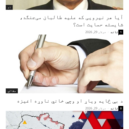
اد
آیا هر نیرویی که علیه طالبان می‌جنگد،
شایسته حمایت است؟
تاند
-
جولای 29, 2026
1
مقالې
د بې ځایه ویاړ او وچې خاني ناوړه اغیزه
تاند
-
جولای 29, 2026
0