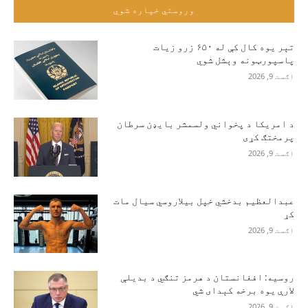
وروستي خپاره شوي
تېر یوه کال کې له ۶۵۰ زرو زیات
پاسپورټونه وېشل شوي
اګست 9, 2026
د امریکا د پخواني ولسمشر بایډن سرطان
پرمختګ کړی
اګست 9, 2026
عبدالعظیم بدخشي خپل بیلاروسي سیال مات
کړ
اګست 9, 2026
روسیه: افغانستان د هرمز تنګي د بدیلې
لارې یوه برخه کېدای شي
اګست 9, 2026