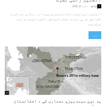
تاند
-
اګست 8, 2026
1
انجنیر زلمی نصرت دنمارک ټول پوهیږم او د درک وړ دی، کومه
جگړه چې نن یې نړۍ په خپلو لمبو کې راگیره کړې، یوازې د
پوځونو...
نور
+
په نوې سیمه‌ییزې معمارۍ کې د افغانستان