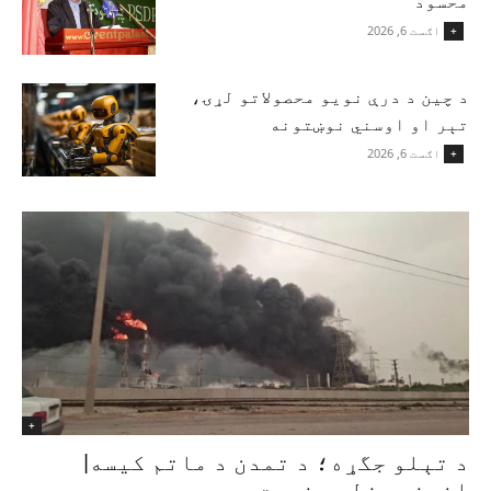
محسود
اګست 6, 2026
+
د چین د درې نویو محصولاتو لړۍ،
تېر او اوسني نوښتونه
اګست 6, 2026
+
+
د تېلو جگړه؛ د تمدن د ماتم کیسه|
انجنیر زلمی نصرت