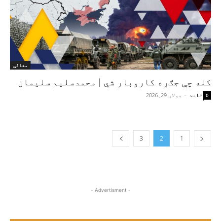
مقالې
کله چې جګړه کاروبار شي | محمدسليم سليمان
تاند
-
جولای 29, 2026
0
3
2
1
- Advertisment -