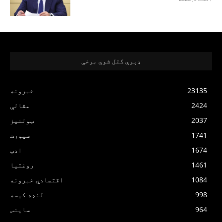
ډېرې کتل شوې برخې
23135
خبرونه
2424
مقالې
2037
ټولنیز
1741
سپورت
1674
ادب
1461
روغتیا
1084
اقتصادي خبرونه
998
لنډه کیسه
964
ساینس