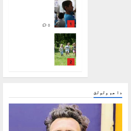
فلسفه/
اناهیتا
روهي
1
0
1933
ماشومان
ولې له
لوبو کولو
ډاريږي ؟/
ساحل منګل
2
845
0
دا هم ولولئ