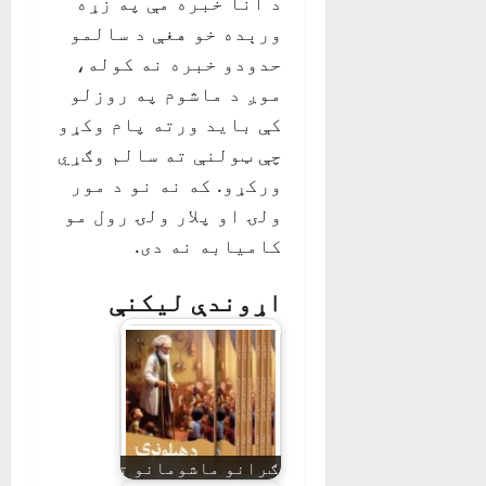
د انا خبره مې په زړه
ورېده خو هغې د سالمو
حدودو خبره نه کوله،
موږ د ماشوم په روزلو
کې باید ورته پام وکړو
چې ټولنې ته سالم وګړي
ورکړو. که نه نو د مور
ولۍ او پلار ولۍ رول مو
کامیابه نه دی.
اړوندې لیکنې
ګرانو ماشومانو ته د ځانګړو کی