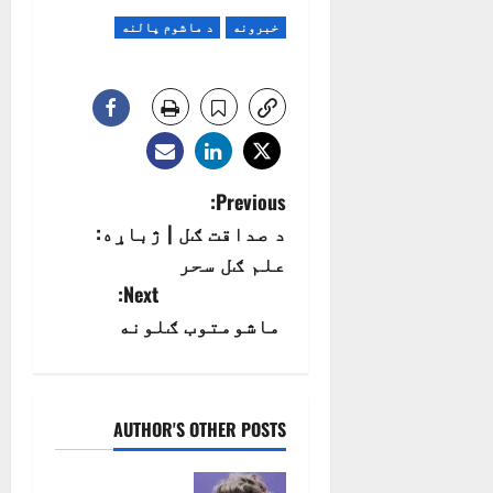
خبرونه
د ماشوم پالنه
P
Previous:
د صداقت ګل | ژباړه:
o
علم ګل سحر
s
Next:
ماشومتوب ګلونه
t
n
a
AUTHOR'S OTHER POSTS
v
د