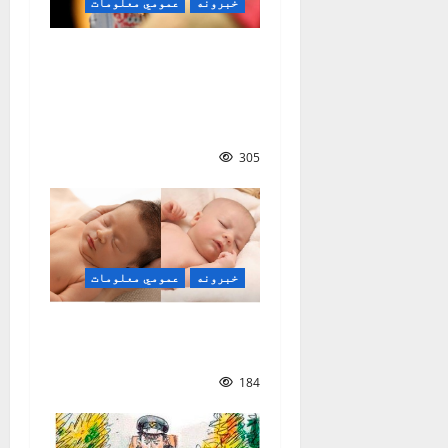
خبرونه
عمومي معلومات
یونیسف: ۲۰ میلیونه
ماشومان له مصنوعي
ځیرکتیا کار اخلي او
تر لویانو یې ژر مني
305
خبرونه
عمومي معلومات
ولې ځینې نوزېږي
وېښتان نه لري؟
184