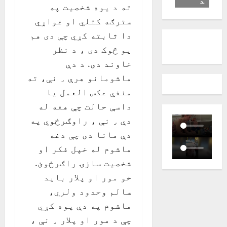
ته د یوه شخصیت په
سترګه کتلي او غواړي
دا ثابته کړي چې دی هم
یو څوک دی ، د نظر
خاوند دی. د دې
ماشومانو هرې ٫ نې، ته
منفي عکس العمل یا
داسې حالت چې هغه له
دې ٫ نې ، راوګرځوي په
دې مانا دی چې دغه
ماشوم له خپل فکر او
شخصیت سازۍ راګرځوئ.
خو مور او پلار باید
سالم وحدود ولري،
ماشوم په دې پوه کړي
چې د مور او پلار ٫ نې ،