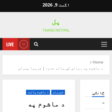
Ski
اگست 9, 2026
t
conten
پل
TAAND.NET/PAL
LIVE
Primary
Menu
Home
د ماشوم په روزلو کې سالم حدود | فرېبا پسرلی
څانګې
خبرونه
د ماشوم پالنه
د ماشوم په
–