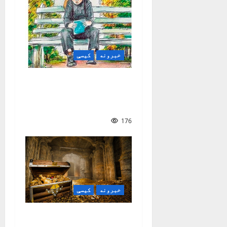
خبرونه
کیسې
د کتابونو جادويي
دروازې | سمیع الله
خالد سهاک
176
خبرونه
کیسې
زړه خــزانــه