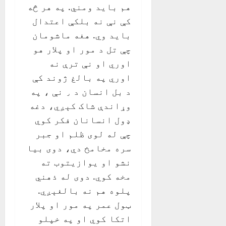
هم باید ومني. په هر څه
کې نې نه بلکې اعتدال
باید وي. هغه ماشومان
چې تل د مور او پلار هو
اوري او نې ترې نه
اوري په بالغ ژوند کې
د بل انسان د ٫ نې ، په
وړاندې شاک کېږي، دغه
ډول انسانان فکر کوي
چې له لوی ظلم او جبر
سره مخامخ دي، دوی بیا
نشو او یوازیتوب ته
مخه کوي. دوی له ذهني
پلوه هم نه بالغېږي.
ټول عمر په مور او پلار
اتکا کوي او په خپلو