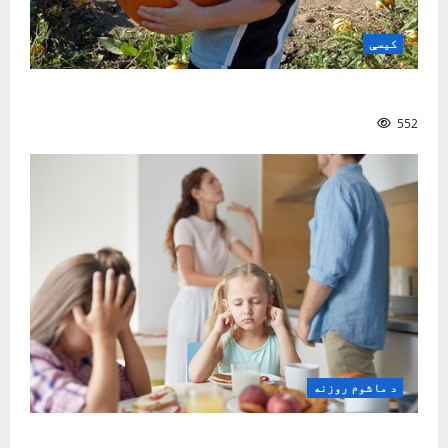
کیسې
ښه ملګری
552
د ماشوم روزنه
ماشوم څنګه و روزو؟| نصیر سنګین