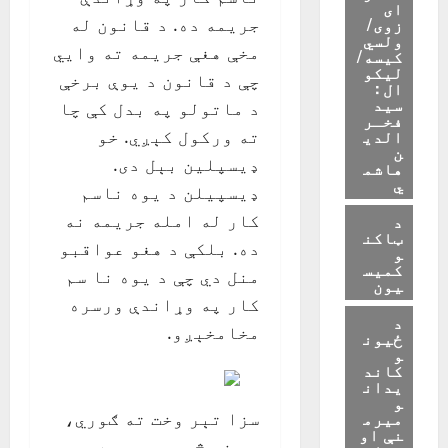
ای
زوی/
جریمه ده. د قانون له
ولسي
مخې هغې جریمه ته وايي
کیسه/
لیکو
چې د قانون د یوې برخې
ال :
سید
د ماتولو په بدل کې چا
فخـر
الدی
ته ورکول کېږي. خو
ن
ډیسپلین بېل دی.
هاشم
ي
ډیسپیلن د یوه ناسم
کار له امله جریمه نه
د
ټاکن
ده. بلکې د هغو عواقبو
و
کمیس
منل دي چې د یوه نا سم
یون
کار په وړاندې ورسره
د
مخامخېږو.
ځیون
و
کاند
یدان
و
میرم
سزا تېر وخت ته ګوري،
نې او
د هغه څه جریمه ده چې