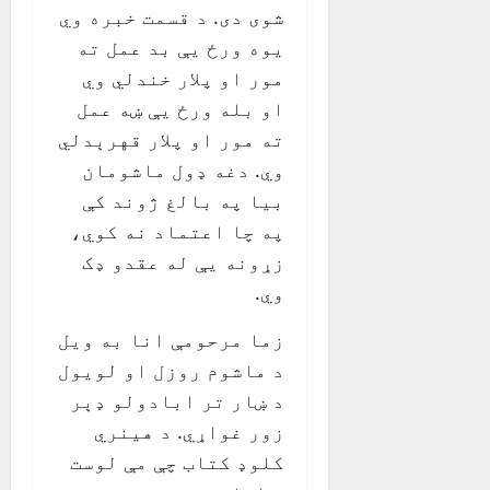
شوی دی. د قسمت خبره وي
یوه ورځ یې بد عمل ته
مور او پلار خندلي وي
او بله ورځ یې ښه عمل
ته مور او پلار قهرېدلي
وي. دغه ډول ماشومان
بیا په بالغ ژوند کې
په چا اعتماد نه کوي،
زړونه یې له عقدو ډک
وي.
زما مرحومې انا به ویل
د ماشوم روزل او لویول
د ښار تر ابادولو ډېر
زور غواړي. د هینري
کلوډ کتاب چې مې لوست