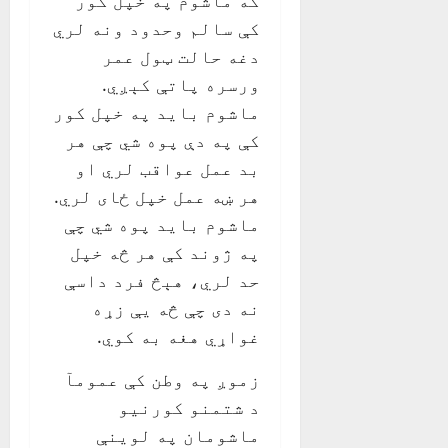
که ماشوم په خپل کور
کې سالم وحدود ونه لري
دغه حالت ټول عمر
ورسره پاتې کېږي.
ماشوم باید په خپل کور
کې په دې پوه شي چې هر
بد عمل عواقب لري او
هر ښه عمل خپل ځای لري.
ماشوم باید پوه شي چې
په ژوند کې هر څه خپل
حد لري، هېڅ فرد داسې
نه دی چې څه یې زړه
غواړي هغه به کوي.
زموږ په وطن کې عمومآ
د شتمنو کورنیو
ماشومان په لوینې