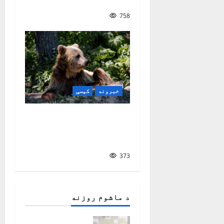
| سمیع‌الله خالد سهاک
758
خبرونه
کیسې
په ځنګل کې د مهربانۍ
کیسه| ژباړه: سمیع
الله خالد سهاک
373
د ماشوم روزنه
ماشوم او