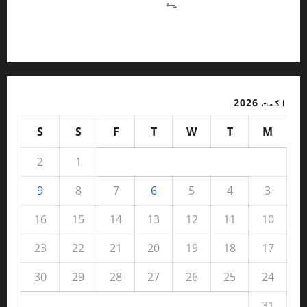
Abdulsattar hananzai
په
څنګه کولی شو با
شخصيته ماشومان وروزو ؟ / ژباړن: محب
الله آرمل
اگست 2026
S
S
F
T
W
T
M
2
1
9
8
7
6
5
4
3
16
15
14
13
12
11
10
23
22
21
20
19
18
17
30
29
28
27
26
25
24
31