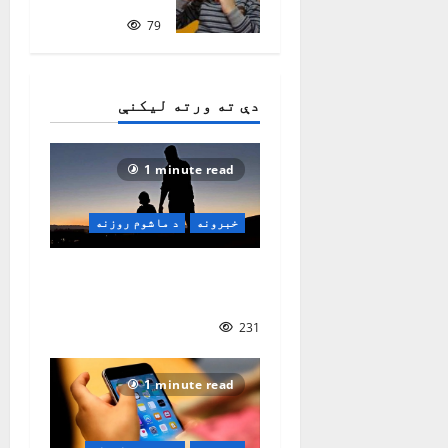
زده‌کړه
79
دې ته ورته لیکنې
1 minute read
خبرونه
د ماشوم روزنه
د والدینو د روزنې مهم
سبکونه
231
1 minute read