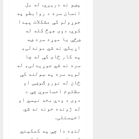
پښو نه درېږي. له بل
انسان سره د روابطو په
جوړولو کې مشکلات پیدا
کوي. دوی هېڅ کله له
ښځې یا مېړه سره ښه
اړیکي نه شي موندلی،
په کار ځای کې له چا
سره نه شي جوړېدلی، له
لویه سره په ټولنه کې
ځان له نورو ګوښی او
مظلوم احساسوي چې د
دوی د ودې مخه نیسي او
له ژونده خوند نه شي
اخیستلی.
لنډه دا چې په کمکیني