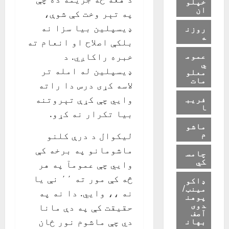
خپلو
ان
په تېر وخت کې شوې،
ډیسپلین بیا سزا نه
روزن
ه
بلکې اصلاح او انعام ته
عموم
خبره راکاږي. د
ي
ډیسپلین له امله تر
معلو
مات
لاسه کړی درس دا راته
فریب
وايي چې کړې تېروتنه
ا
بیا تکرار نه کړو.
ماشو
م
لیکوال د درې کلنو
ماشومانو په برخه کې
چامس
کي
وايي چې عمومآ په هر
څه کې مور ته ٬٬ نې یا
ډاکو
مینټ/
نه ،، وايي. دا نه په
پوهن
دوی
حقیقت کې په دې مانا
آصف
بهان
دي چې ماشوم نور ځان
د