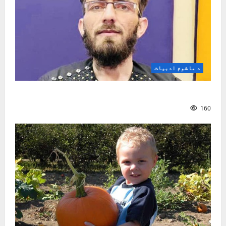
د ماشوم ادبیات
د کوچنیانو په سندرو کې ټولنیز شعور
160