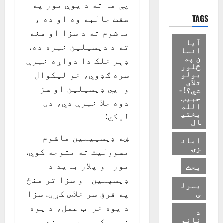
چې ما ته د یوې مور په
TAGS
صفت جالبه وه او ده ،
ماشوم ته د سزا او هغه
آیا
ته د دیسپلین خبره ده.
انسا
ن په
ډېر خلک دا دواړه خبرې
څلور
بولو
سره ګډوي، خو لیکوال
تلای
وايي ډيسپلین او سزا
شي؟! -
حبیب
دوه جلا خبرې دي، دی
الله
بختی
لیکي:
ال
ښه ډیسپیلین ماشوم
امان
زۍ
مسوولیت ته متوجه کوي.
مور او پلار باید د
بحث
ډیسپلین او سزا تر منځ
بسرل
ی
په فرق سر خلاص کړي. سزا
د یوه خراب عمل، د یوه
د
نانو
ناسم کار په وړاندې