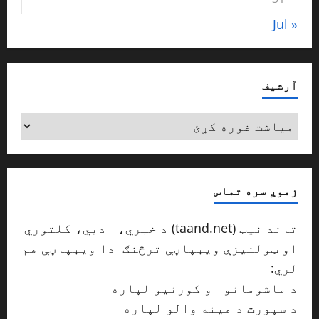
« Jul
آرشیف
آرشیف
زموږ سره تماس
تاند نیټ (taand.net) د خبري، ادبي، کلتوري
او ټولنیزې ویبپاڼې ترڅنګ دا ویبپاڼې هم
لري:
د ماشومانو او کورنیو لپاره
taand.net/pal
د سپورت د مینه والو لپاره
taand.net/sport