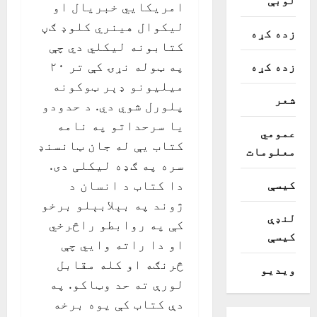
امریکايي خبریال او
لیکوال هینري کلوډ ګڼ
زده کړه
کتابونه لیکلي دي چې
زده کړه
په ټوله نړۍ کې تر ۲۰
میلیونو ډېر ټوکونه
شعر
پلورل شوي دي. د حدودو
یا سرحداتو په نامه
عمومي
کتاب یې له جان ټانسنډ
معلومات
سره په ګډه لیکلی دی.
کیسې
دا کتاب د انسان د
ژوند په بېلابېلو برخو
لنډې
کې په روابطو راڅرخي
کیسې
او دا راته وايي چې
څرنګه او کله مقابل
ویدیو
لورې ته حد وټاکو. په
دې کتاب کې یوه برخه