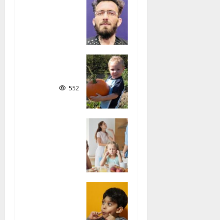
کوچنیانو
i
په سندرو
کې ټولنیز
g
شعور
a
160
t
ښه ملګری
552
i
o
ماشوم
څنګه و
n
روزو؟|
نصیر
سنګین
486
ماشومان
او د
لومړۍ ژبې