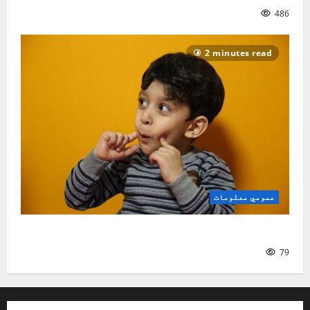
486
2 minutes read
عمومي معلومات
ماشومان او د لومړۍ ژبې زده‌کړه
79