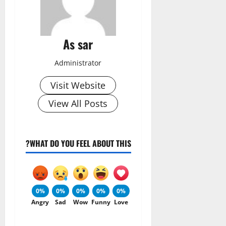
As sar
Administrator
Visit Website
View All Posts
WHAT DO YOU FEEL ABOUT THIS?
0%
0%
0%
0%
0%
Angry
Sad
Wow
Funny
Love