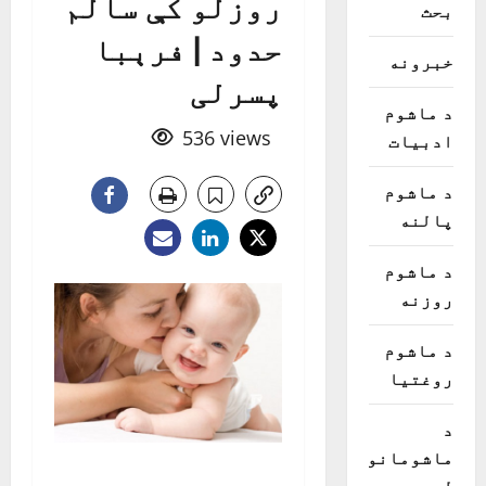
روزلو کې سالم
بحث
حدود | فرېبا
خبرونه
پسرلی
د ماشوم
536 views
ادبیات
د ماشوم
پالنه
د ماشوم
روزنه
د ماشوم
روغتیا
د
ماشومانو
لوبې