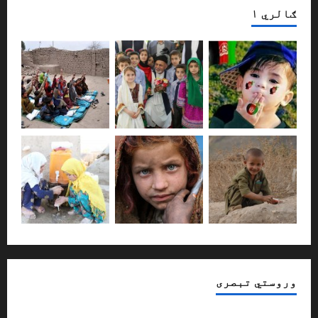
ګالري ۱
وروستي تبصری