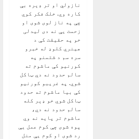
نازولي او تر ډېره بې
کاره وي. خلک فکر کوي
چې په ناز لوی شوی او
زحمت یې نه دی لیدلی
خو په حقیقت کې د
هینري کلوډ له خبرو
سره سم د شتمنو په
کورنیو کې ماشوم ته
سالم حدود نه دې ټاکل
شوي. په غریبو کورنیو
کې بیا ماشوم ته حدود
ټاکل شوي خو ډېر کله
سالم حدود نه دي،
ماشوم تر پایه نه وي
پوه شوی چې کوم عمل یې
رد شوی او کوم یې منل