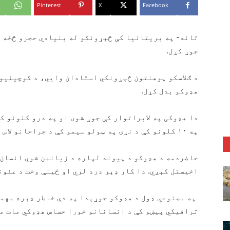
Pinterest
X
Facebook
تاند- په بریتانیا کې څېړونکو له بنیادي حجرو څخه پ
جوړ کړل.
د ګلاسکو پوهنتون څېړونکي استادان وايي، د کوچینیو 
هډوکو بدل کړل.
دا هډوکی په لابراتوار کې جوړ شوی او په درو کلونو کې
په ۱۰ کلونو کې د نړۍ په ټولو سیمو کې د جراحانو لاس ته ورشي.
حاضردمه د هډوکو د پیوند لپاره د زیانمن شوي انسان 
اخیستل کېږي. دا کار ډېر درد لري او ځینې وخت د عفون
په مصنوعي ډول د هډوکو جوړېدا په دې خاطر ډېره مهمه
ترافیکي پېښو کې د انسانانو خورا حساس هډوکي مات ما