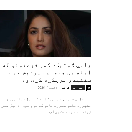
یامي ګوتم: د کمو فرصتونو له
امله مې هیماچل پردېش ته د
ستنېدو پرېکړه کړې وه
تاند
-
اګست 4, 2026
0
خبرونه
تاند (سې شنبه، د زمري/ اسد ۱۳ مه) د بالیووډ
مشهورې فلمي ستورې یامي ګوتم ویلي، د خپل هنري
ژوند په یوه سخت پړاو...