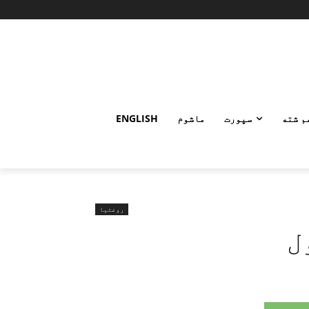
م شته
سپورت
ماشوم
ENGLISH
روغتیا
ل