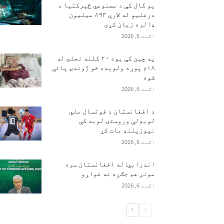
یو کال کې د مصنوعي ځیرکتیا د
درغلیو له لارې ۸۹۳ میلیون
ډالره زیان کړی
اګست 6, 2026
په چین کې یوه ۲۰ کلنه نجلۍ له
۱۸م پوړه ولوېده خو ژوندۍ پاتې
شوه
اګست 6, 2026
د افغانستان د فوتسال ملي
لوبډلې وروستۍ لوبه کې
نیوزیلنډ مات کړ
اګست 6, 2026
اندرابي: له افغانستان سره
مونږ هم جګړه نه غواړو
اګست 6, 2026