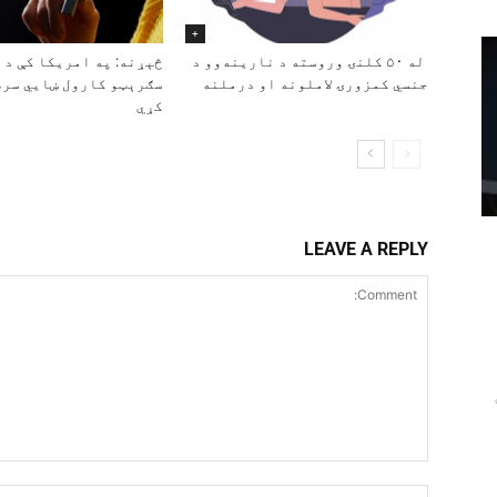
+
له ۵۰ کلنۍ وروسته د نارینه‌وو د
څېړنه: په امریکا کې د 
جنسي کمزورۍ لاملونه او درملنه
سګرېټو کارول ښايي سرط
کړي
LEAVE A REPLY
Comment: