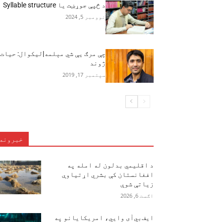
د څپې جوړښت یا Syllable structure
نوومبر 5, 2024
چې مرګ يې شي مېلمه|لیکوال: حیات
ژوند
سپتمبر 17, 2019
خبرونه
د اقلیمي بدلون له امله په
افغانستان کې بشري اړتیاوې
زیاتې شوې
اګست 6, 2026
ایف‌بي‌آی وايي، امریکایانو په