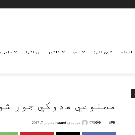
المونه
ټولنیز
ادب
کلتور
روغتیا
داسې ه
مصنوعي هډوکي جوړ شو
خبریال:
taand
0
973
اکتوبر 7, 2017