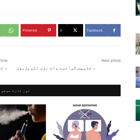
Pinterest
X
Facebook
ticle
Next article
د فلیپس کوانټم ډات نوی تلویزیون
د خ
نور تازه موضوع