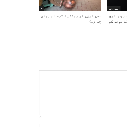
خبرونه
+
برېښنايي
مسي لوښي او روغتیا: ګټه او زیان
انونه کم
څه دي؟
Name:*