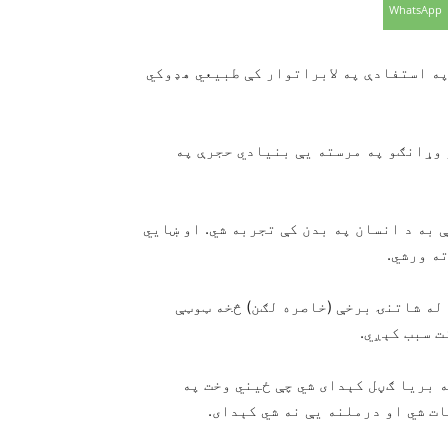
WhatsApp
ه استفادې په لابراتوار کې طبیعي هډوکي
وړانګو په مرسته یې بنیادي حجرې په
 به د انسان په بدن کې تجربه شي. او ښايي
له شاتنۍ برخې (خاصره لګن) څخه ټوټې
ت سبب کېږي.
 بریا ګڼل کېدای شي چې ځیني وخت په
ت شي او درملنه یې نه شي کېدای.