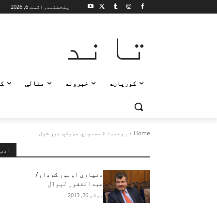
پنجشنبه, اګست 6, 2026
تاند
کورپاڼه
خبرونه
مقالې
ک
Home
روغتیا
مصنوعي هډوکي جوړ شول
ادب
دتیارې اونور ګرداو/
عبدالغفور لېوال
جولای 26, 2013