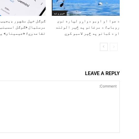
خبرونه
د هوا او اوبو دواړو لپاره نوی
ګوګل خپل مشهور ډیجیټل
روباټ؛ د مرغانو په څېر الوتنه
مرستیال «ګوګل اسسټنټ»
او د کبانو په څېر لامبو کوي
تقاعدوي؛ «جیمینای» یې
LEAVE A REPLY
Comment: