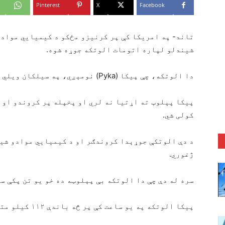
Pinterest
X
Facebook
تاند- په امریکا کې پر کرنیزو مځکو د کیمیايي موادو 
شیندلو لپاره اتومات الوتکه جوړه شوه.
دا الوتکه، چې پیکا (Pyka) نومېږي، په سیلکان ویلي کې جوړه شوې ده.
پیکا پېلوټ ته اړتیا نه لري او پخپله پر کروندو او 
کولی شي.
د دې الوتکې جوړېدا کروندګر او د کیمیايي موادو شی
ژغوري.
سره له دې چې دا الوتکه بې پېلوټه ده خو یو تن پکې س
پیکا الوتکه په یو ساعت کې پر څه باندې ۱۱۲ کیلو متر مځکه کیمیايي مواد شیندلی شي.