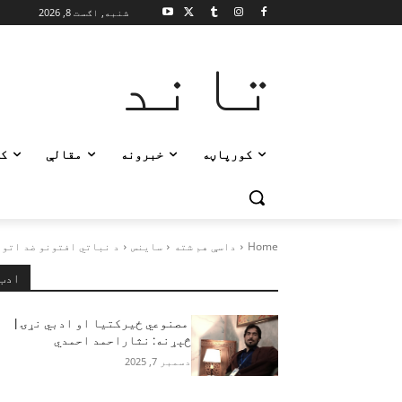
شنبه, اګست 8, 2026
تاند
کورپاڼه
خبرونه
مقالې
ک
Home
داسې هم شته
ساینس
د نباتي افتونو ضد اتو
ادب
مصنوعي ځیرکتیا او ادبي نړۍ |
څېړنه: نثاراحمد احمدي
دسمبر 7, 2025