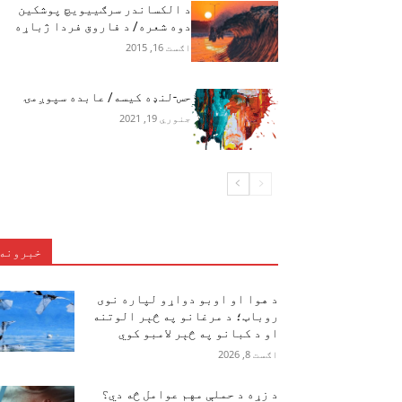
د الکساندر سرګییویچ پوشکین
دوه شعره/ د فاروق فردا ژباړه
اګست 16, 2015
حس-لنډه کیسه/ عابده سپوږمۍ
جنوري 19, 2021
خبرونه
د هوا او اوبو دواړو لپاره نوی
روباټ؛ د مرغانو په څېر الوتنه
او د کبانو په څېر لامبو کوي
اګست 8, 2026
د زړه د حملې مهم عوامل څه دي؟