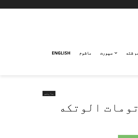
م شته
سپورت
ماشوم
ENGLISH
ساینس
تومات الوتکه