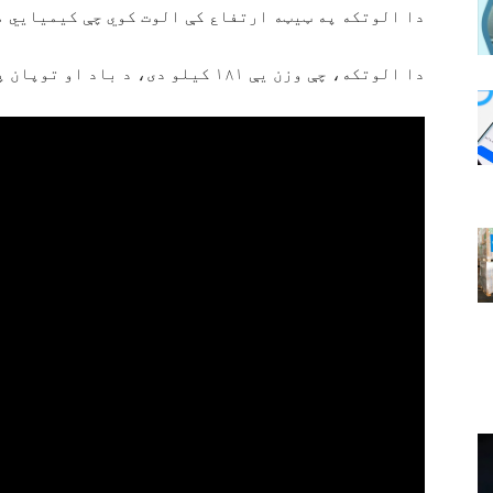
دا الوتکه په ټیټه ارتفاع کې الوت کوي چې کیمیايي م
دا الوتکه، چې وزن یې ۱۸۱ کیلو دی، د باد او توپان په مهال کیمیايي مواد نه شي شیندلی.