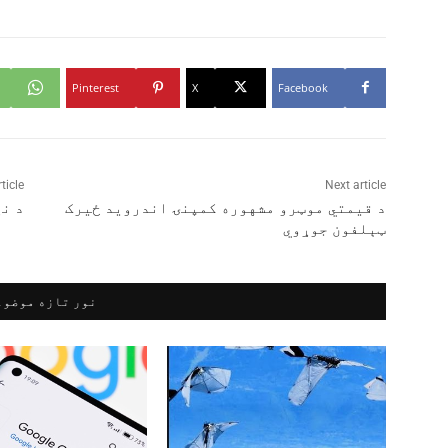
Pinterest
X
Facebook
ticle
Next article
د قیمتي موټرو مشهوره کمپنۍ اندروید ځیرک
د نړ
ټېلفون جوړوي
نور تازه موضوع