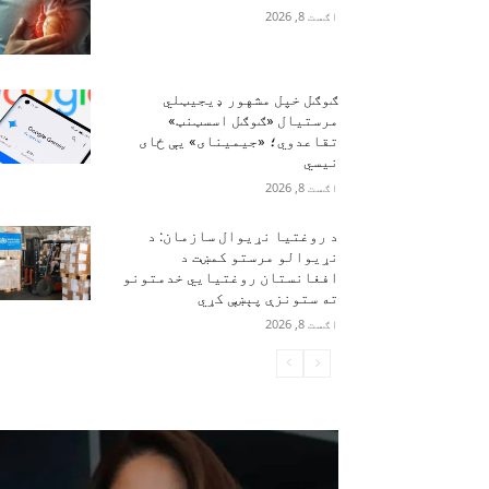
اګست 8, 2026
ګوګل خپل مشهور ډیجیټلي
مرستیال «ګوګل اسسټنټ»
تقاعدوي؛ «جیمینای» یې ځای
نیسي
اګست 8, 2026
د روغتیا نړیوال سازمان: د
نړیوالو مرستو کمښت د
افغانستان روغتیايي خدمتونو
ته ستونزې پېښې کړي
اګست 8, 2026