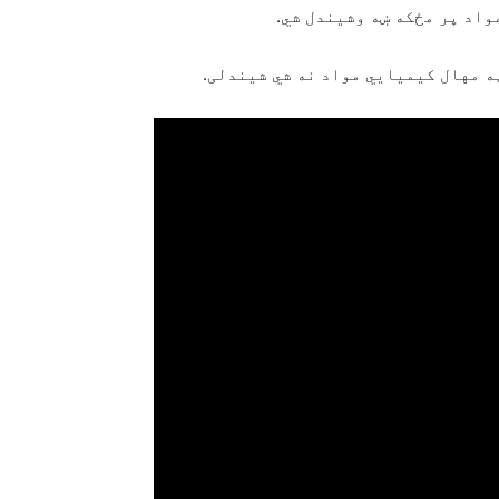
واد پر مځکه ښه وشیندل شي.