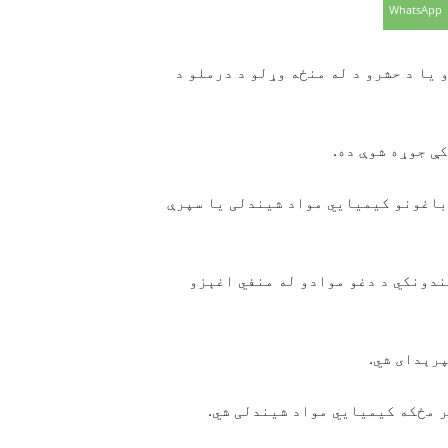
WhatsApp
یا د حشرو د له منځه وړلو د درملو د
باغونو کیمیايي مواد شیندلی یا سپرې
ندونکي د دغو موادو له منفي اغېزو
پرېدای شي.