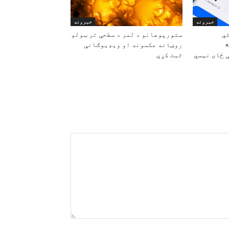
خبرونه
خبرونه
ي
ستورپوهانو د لمر د سطحې تر ټولو
روښانه عکسونه او ویډیوګانې
 ځای نیسي
ثبت کړې