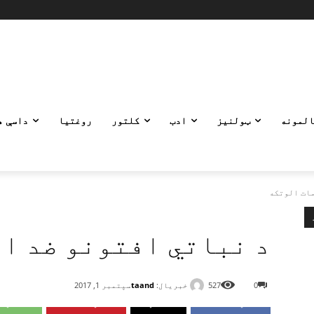
المونه
ټولنیز
ادب
کلتور
روغتیا
داسې ه
مات الوتکه
د نباتي افتونو ضد ا
خبریال:
taand
0
527
سپتمبر 1, 2017