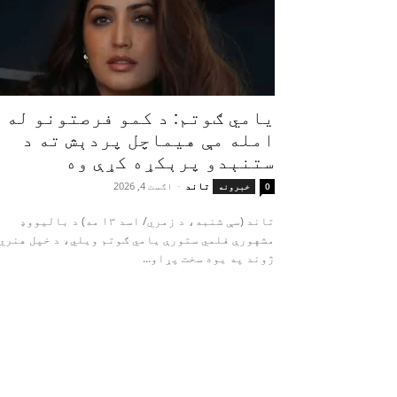
یامي ګوتم: د کمو فرصتونو له
امله مې هیماچل پردېش ته د
ستنېدو پرېکړه کړې وه
تاند
-
اګست 4, 2026
0
خبرونه
تاند (سې شنبه، د زمري/ اسد ۱۳ مه) د بالیووډ
مشهورې فلمي ستورې یامي ګوتم ویلي، د خپل هنري
ژوند په یوه سخت پړاو...