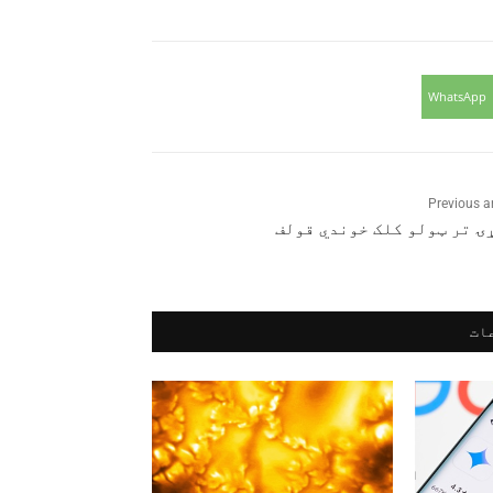
WhatsApp
Previous ar
ۍ تر ټولو کلک خوندي قولف
ات