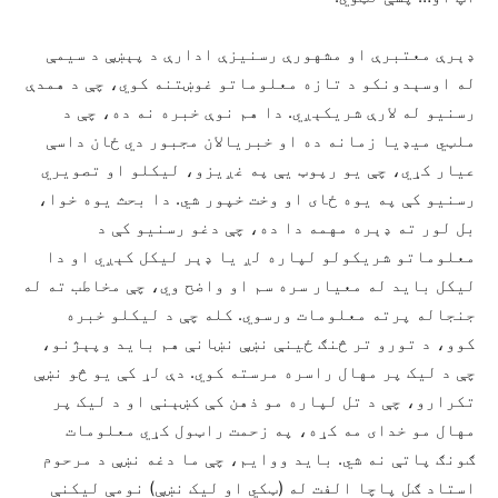
ډېرې معتبرې او مشهورې رسنیزې ادارې د پېښې د سیمې
له اوسېدونکو د تازه معلوماتو غوښتنه کوي، چې د همدې
رسنیو له لارې شریکېږي. دا هم نوې خبره نه ده، چې د
ملټي میډیا زمانه ده او خبریالان مجبور دي ځان داسې
عیار کړي، چې یو رپوټ یې په غږیزو، لیکلو او تصویري
رسنیو کې په یوه ځای او وخت خپور شي. دا بحث یوه خوا،
بل لور ته ډېره مهمه دا ده، چې دغو رسنیو کې د
معلوماتو شریکولو لپاره لږ یا ډېر لیکل کېږي او دا
لیکل باید له معیار سره سم او واضح وي، چې مخاطب ته له
جنجاله پرته معلومات ورسوي. کله چې د لیکلو خبره
کوو، د تورو تر څنګ ځینې نښې نښانې هم باید وپېژنو،
چې د لیک پر مهال راسره مرسته کوي. دې لړ کې یو څو نښې
تکرارو، چې د تل لپاره مو ذهن کې کښېنې او د لیک پر
مهال مو خدای مه کړه، په زحمت راټول کړي معلومات
ګونګ پاتې نه شي. باید ووایم، چې ما دغه نښې د مرحوم
استاد ګل پاچا الفت له (ټکي او لیک نښې) نومې لیکنې