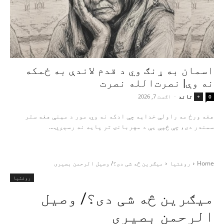
اسمان به ړنګ وي د قدم لاندې به ځمکه
نه وې| نصرت‌الله نصرت
تاند
-
اګست 7, 2026
+
0
هغه ورځ مه راولې خدایه چې ادکه نه وي. مور د مینې هغه ستر
سمندر دی، چې څپې یې د مهربانۍ تر پایه نه رسېږي....