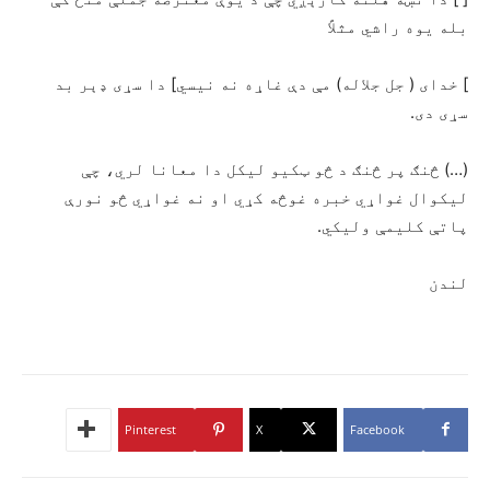
بله یوه راشي مثلاً
] خدای ( جل جلاله) مې دې غاړه نه نیسي] دا سړی ډېر بد
سړی دی.
(…) څنګ پر څنګ د څو ټکیو لیکل دا معانا لري، چې
لیکوال غواړي خبره غوڅه کړي او نه غواړي څو نورې
پاتې کلیمې ولیکي.
لندن
Pinterest
X
Facebook