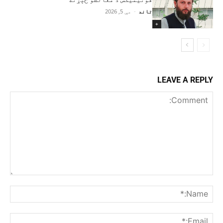
تاند
-
مې 5, 2026
+
LEAVE A REPLY
Comment:
me:*
ail:*