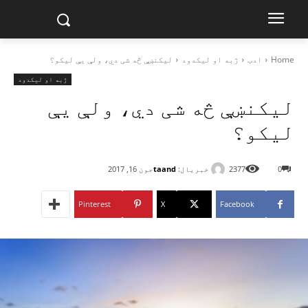
Home
ادب
ژبه او لیکدود
لیکنښې څه شی دي، ولې یې لیکو؟
ژبه او لیکدود
لیکنښې څه شی دي، ولې یې
لیکو؟
خبریال:
taand
0
2377
جون 16, 2017
Pinterest
X
Facebook