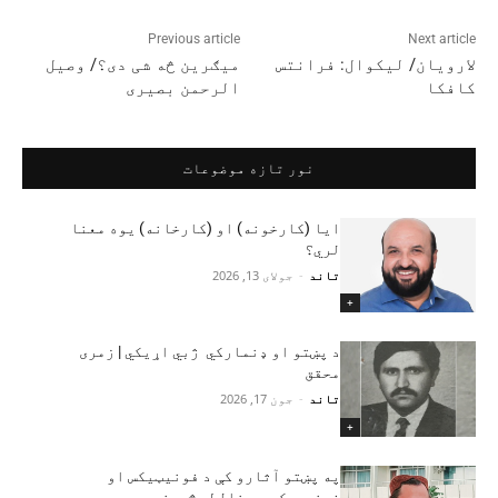
Previous article
Next article
لارویان/ لیکوال: فرانتس
ميګرين څه شی دی؟/ وصیل
کافکا
الرحمن بصیری
نور تازه موضوعات
ایا (کارخونه) او (کارخانه) یوه معنا
لري؟
تاند
-
جولای 13, 2026
+
د پښتو او ډنمارکي ژبي اړیکي | زمری
محقق
تاند
-
جون 17, 2026
+
په پښتو آثارو کې د فونیټیکس او
فونیمیکس د مغالطو څېړنه