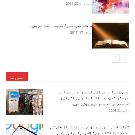
فبروري 22, 2019
د مشاهدې هنر/ نقيب احمد عزيزي
جولای 17, 2017
خبرونه
د روغتیا نړیوال سازمان: د نړیوالو
مرستو کمښت د افغانستان روغتیايي
خدمتونو ته ستونزې پېښې کړي
اګست 8, 2026
ګوګل خپل مشهور ډیجیټلي مرستیال «ګوګل
اسسټنټ» تقاعدوي؛ «جیمینای» یې ځای