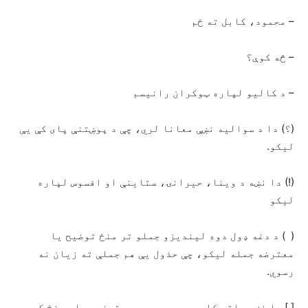
– محمود، کابل ته ځم
– څه کوې؟
– د کالیو لپاره ټوکران رانیسم
(؟) دا د سوالیه نښې معانا لري، چې د پوښتنې پای کې یې
لیکو.
(!) دا نښه د وینا، حیرانۍ، ستاینې او افسوس لپاره
لیکو
( ) د دغه ډول دوه لیندیزو جملو تر منځ توضیح یا
معترضه جمله لیکو، چې حذول یې هم جملې ته زیان نه
رسوي.
[ ] دا نښه هلته کارېږي چې د یوې معترضه جملې منځ کې