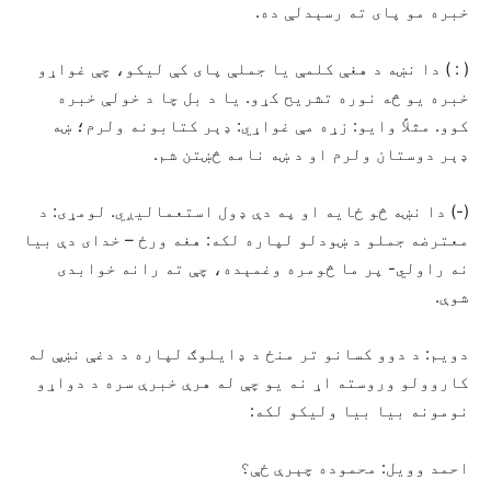
خبره مو پای ته رسېدلې ده.
( : ) دا نښه د هغې کلمې یا جملې پای کې لیکو، چې غواړو
خبره یو څه نوره تشریح کړو. یا د بل چا د خولې خبره
کوو. مثلاً وایو: زړه مې غواړي: ډېر کتابونه ولرم؛ ښه
ډېر دوستان ولرم او د ښه نامه څښتن شم.
(-) دا نښه څو ځایه او په دې ډول استعمالیږي. لومړی: د
معترضه جملو د ښودلو لپاره لکه: هغه ورځ – خدای دې بیا
نه راولي- پر ما څومره وغمېده، چې ته رانه خوابدی
شوې.
دویم: د دوو کسانو تر منځ د ډایلوګ لپاره د دغې نښې له
کاروولو وروسته اړ نه یو چې له هرې خبرې سره د دواړو
نومونه بیا بیا ولیکو لکه:
احمد وویل: محموده چېرې ځې؟