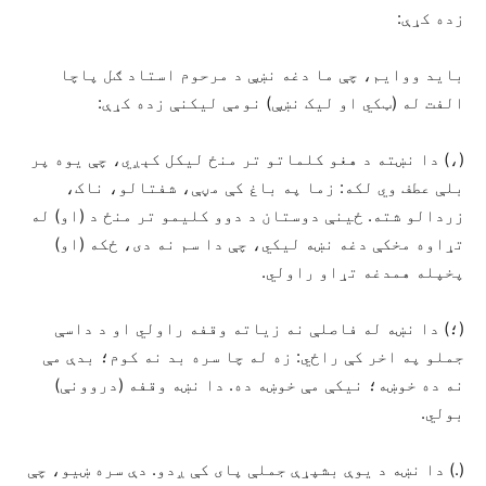
زده کړې:
باید ووایم، چې ما دغه نښې د مرحوم استاد ګل پاچا
الفت له (ټکي او لیک نښې) نومې لیکنې زده کړې:
(،) دا نښته د هغو کلماتو تر منځ لیکل کېږي، چې یوه پر
بلې عطف وي لکه: زما په باغ کې مڼې، شفتالو، ناک،
زردالو شته. ځینې دوستان د دوو کلیمو تر منځ د (او) له
تړاوه مخکې دغه نښه لیکي، چې دا سم نه دی، ځکه (او)
پخپله همدغه تړاو راولي.
(؛) دا نښه له فاصلې نه زیاته وقفه راولي او د داسې
جملو په اخر کې راځي: زه له چا سره بد نه کوم؛ بدې مې
نه ده خوښه؛ نیکې مې خوښه ده. دا نښه وقفه (دروونې)
بولي.
(.) دا نښه د یوې بشپړې جملې پای کې ږدو. دې سره ښیو، چې