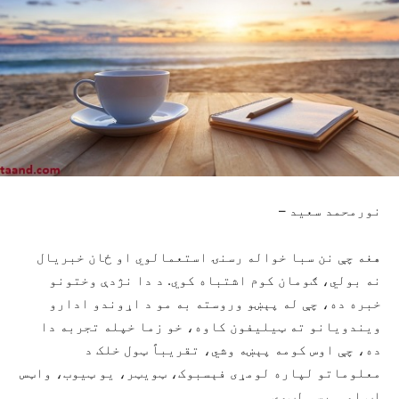
نورمحمد سعید –
هغه چې نن سبا خواله رسنۍ استعمالوي او ځان خبریال
نه بولي، ګومان کوم اشتباه کوي. د دا نژدې وختونو
خبره ده، چې له پېښو وروسته به مو د اړوندو ادارو
ویندویانو ته ټیلیفون کاوه، خو زما خپله تجربه دا
ده، چې اوس کومه پېښه وشي، تقریباً ټول خلک د
معلوماتو لپاره لومړی فېسبوک، ټویټر، یو ټیوب، واټس
اپ او… پسې لټوي.