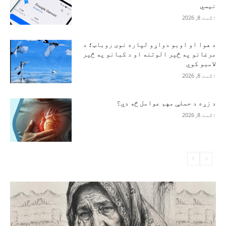
نیسي
اګست 8, 2026
د هوا او اوبو دواړو لپاره نوی روباټ؛ د
مرغانو په څېر الوتنه او د کبانو په څېر
لامبو کوي
اګست 8, 2026
د زړه د حملې مهم عوامل څه دي؟
اګست 8, 2026