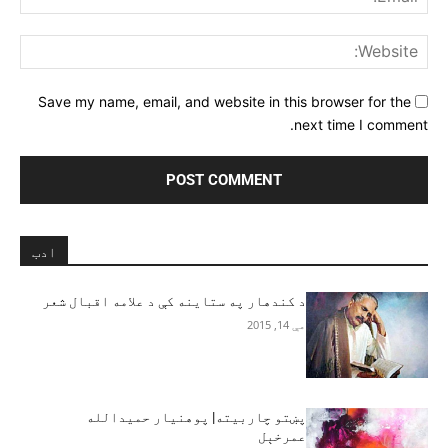
ite:
Save my name, email, and website in this browser for the
next time I comment.
ادب
د کندهار په ستاینه کې د علامه اقبال شعر
مې 14, 2015
پښتو چاربیته| پوهنیار حمیدالله
عمرخېل‎