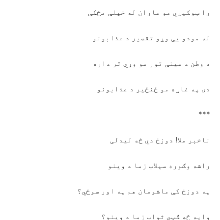
را ټوکېږي مو ماران له خپلې مځکې
له مودو يې وړو تقصير د عذابونو
د وطن د مينې تور مو وړي تر داره
دی په غاړه مو ځنځير د عذابونو
***
ناخبر ملا! دوزخ دي څه ليدلی
راشه وګوره سېلاب زما د وينو
په دوزخ کې ماشومان هم په اور سوځي؟
وايه څه ګټي ثواب زما د وينو؟