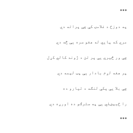
***
په دوزخ د غلامۍ کې چې پراته دي
مري که پايي له هغو سره يې څه دي
چې ور څيرې يې پر تن د ژوند کالي کړل
پر هغه لړم بادار يې پټ لېمه دي
چې بلا يې پکې لنګه د تيارو ده
را ځبېښلي يې په سترګو ده اورږه دي
***