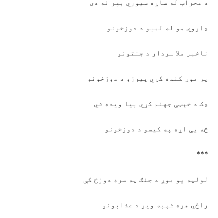
د محراب له ساړه سيوري بهر نه دی
ډاروي مو له لمبو د دوزخونو
ناخبر ملا سردار د جنتونو
پر موږ کنده کړي پيرزو د دوزخونو
ډک د خېټې جهنم کړي بيا ويده شي
څه يې اړه په کيسو د دوزخونو
***
لولپه يو موږ د جنګ په سره دوزخ کې
راځي هره شېبه وير د عذابونو