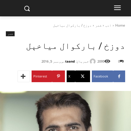
Home
ادب
شعر
دوزخ / بارکوال مياخېل
شعر
دوزخ / بارکوال مياخېل
خبریال:
taand
0
2095
نوومبر 5, 2016
Pinterest
X
Facebook