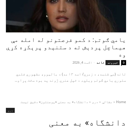
یامي ګوتم: د کمو فرصتونو له امله مې
هیماچل پردېش ته د ستنېدو پرېکړه کړې
وه
تاند
-
اګست 4, 2026
0
خبرونه
تاند (سې شنبه، د زمري/ اسد ۱۳ مه) د بالیووډ مشهورې فلمي
ستورې یامي ګوتم ویلي، د خپل هنري ژوند په یوه سخت پړاو...