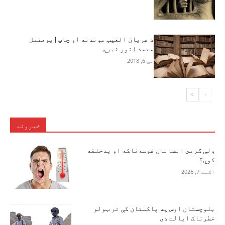
د عریان الغیب موندنه او چاپ | پوهنمل
محمد انور خیري
مې 6, 2018
خبرونه
ولې ګرمي انسانان غوسه‌ناکه او بدخلقه
کوي؟
اګست 7, 2026
بلوچستان اوس په پاکستان کې تر ټولو
خطرناک ایالت دی