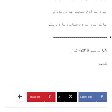
يم د بم لړم چيچلی په ژوندوني
پاته نور نه دی حساب زما د وينو
•••••••••••••••••••••••••••
04 نومبر 2016م کال
کوټه
Pinterest
X
Facebook