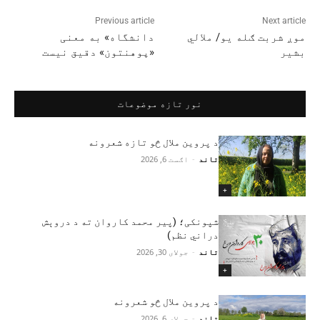
Previous article
Next article
موږ شربت ګله يو/ ملالي
دانشگاه» به معنی
بشیر
«پوهنتون» دقیق نیست
نور تازه موضوعات
د پروین ملال څو تازه شعرونه
تاند
-
اګست 6, 2026
+
شپونکی؛ (پير محمد کاروان ته د دروېش
دراني نظم)
تاند
-
جولای 30, 2026
+
د پروین ملال څو شعرونه
تاند
-
جولای 6, 2026