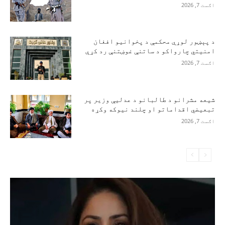
اګست 7, 2026
د پېښور لوړې محکمې د پخوانیو افغان
امنیتي چارواکو د ساتنې غوښتنې رد کړې
اګست 7, 2026
شیعه مشرانو د طالبانو د عدلیې وزیر پر
تبعیضي اقداماتو او چلند نیوکه وکړه
اګست 7, 2026