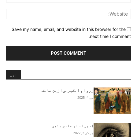
ite:
Save my name, email, and website in this browser for the
next time I comment.
ادب
زرو او انګېرنې | زین عاطف
مې 4, 2025
ادبیات او علمي منطق
جولای 2, 2022