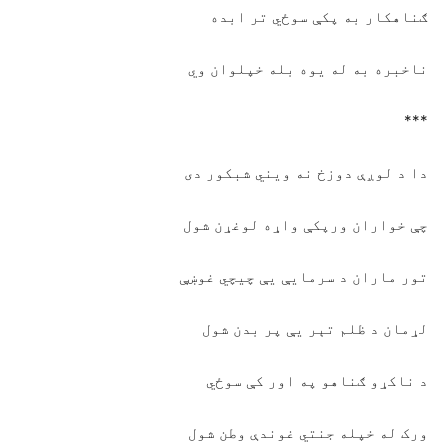
ګناهکار به پکې سوځي تر ابده
ناخبره به له يوه بله خپلوان وي
***
دا د لوږې دوزخ نه ويني شبکور دی
چې خواران ورپکې واړه لوغړن شول
تور ماران د سرمايې يې چيچي غوښې
لړمان د ظلم تېر يې پر بدن شول
د ناکړو ګناهو په اور کې سوځي
ورک له خپله جنتي غوندې وطن شول