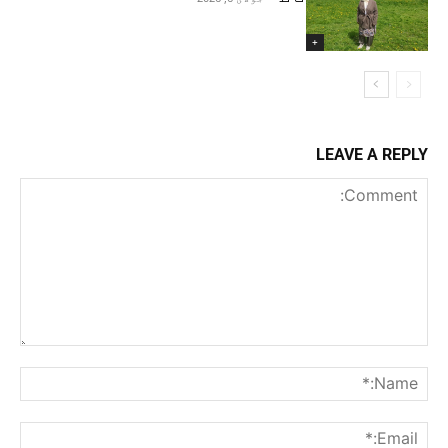
+
LEAVE A REPLY
Comment:
me:*
ail:*