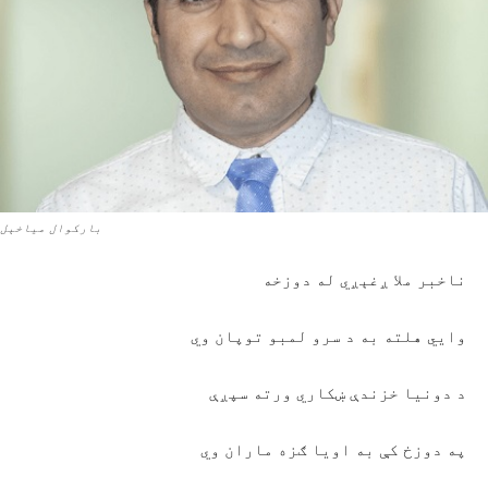
بارکوال مياخېل
ناخبر ملا ږغېږي له دوزخه
وايي هلته به د سرو لمبو توپان وي
د دونيا خزندې ښکاري ورته سپږې
په دوزخ کې به اويا ګزه ماران وي