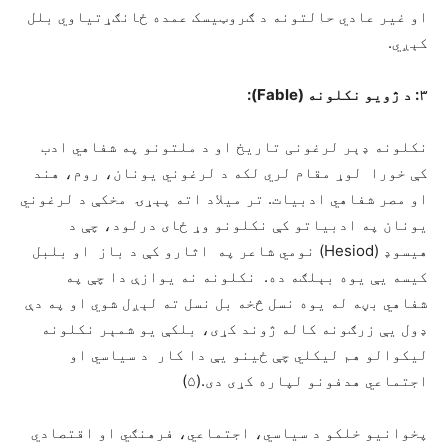
او غير عادي حالتونه د ګروټيسک عمده ځانګړتياوي بلل
کېږي.
۳: د ژويو نکلونه (Fable):
نکلونه ډېر لرغونی تاريخ او د ملتونو په شفاهي ادب
کې خورا لوړ مقام لري لکه د لرغوني يونان، روم، هند
او مصر شفاهي ادبيات. تر ميلاد اته پېړۍ مخکې د لرغوني
يونان په ادبياتو کې نکلونو وړ ځای درلود، چې د
هيسوډ (Hesiod) نومي شاعر په اثارو کې د باز او بلبل
کيسه يې يوه بېلګه ده. نکلونه نه يوازې دا چې په
شفاهي بڼه له يوه نسل څخه بل نسل ته لېږل شوي او په دې
ډول يې زرګونه کاله ژوند کړی، بلکې يو شمېر نکلونه
ليکوالو هم ليکلي چې ځينو يې دا کار د سياسي او
اجتماعي هدفونو لپاره کړی دی.(۵)
پخوانيو خلکو د سياسي، اجتماعي، فرهنګي او اقتصادي