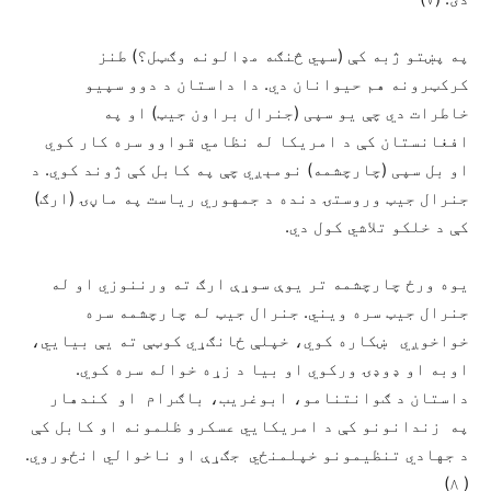
په پښتو ژبه کې (سپي څنګه مډالونه وګټل؟) طنز
کرکټرونه هم حيوانان دي. دا داستان د دوو سپيو
خاطرات دي چې يو سپی (جنرال براون جيټ) او په
افغانستان کې د امريکا له نظامي قواوو سره کار کوي
او بل سپی (چارچشمه) نومېږي چې په کابل کې ژوند کوي. د
جنرال جيټ وروستۍ دنده د جمهوري رياست په ماڼۍ (ارګ)
کې د خلکو تلاشي کول دي.
يوه ورځ چارچشمه تر يوې سوړې ارګ ته ورننوزي او له
جنرال جيټ سره ويني. جنرال جيټ له چارچشمه سره
خواخوږي ښکاره کوي، خپلې ځانګړي کوټې ته يې بيايي،
اوبه او ډوډۍ ورکوي او بيا د زړه خواله سره کوي.
داستان د ګوانتنامو، ابوغريب، باګرام او کندهار
په زندانونو کې د امريکايي عسکرو ظلمونه او کابل کې
د جهادي تنظيمونو خپلمنځي جګړې او ناخوالي انځوروي.
( ۸)