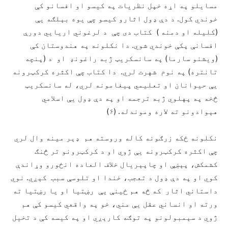
مسايلو په اړه خپل نظريات په کيسو او افسانو کې
خوندي کول. د دې ډول اثارو کيسو چې يوه بېلګه يې
(کليله او دمنه ) کتاب دی چې د لرغوني اريايي دورې
افسانې پکې خوندي شوي. دا نکلونه په هندوستان کې
(ويشنو سارما) په سانسکريټ ژبه راغونډ او د (پنچه
تانتره) په نوم شهرت لري. دا کتاب چې اکثره کرکټرونه
يې حيوانان او تعليمي پيغامونه لري، له سانسکريټ
څخه په پهلوي ژبه ترجمه او په دې ډول يې اسلامي
هېوادونو ته لاره وموندله. (۶)
نکلونه ځکه زرګونه کاله وروسته هم ډېر مينه وال لري
چې اکثره کرکټرونه يې ژوي او د کرکټرونو تر څنګ
کشمکش، پېښې او چاپېريال خلاف العاده انځورو وړاندې
کوي او په دې ډول د تعجب، خندا او تلوسې سبب کېږي. نوي
داستاني اثار که څه هم ځينې يې رښتيا او يا رښتيا ته
ورته او انساني عقل يې مني، خو په واقعي کيسو کې هم
ژوي د سېمبولونو په توګه کارېږي او په کيسه کې د تخيل