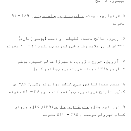
پېښور، ۱۵ مخ
۵: شينواری، دوست،
د ادب د تيورۍ اساسونه
، ۱۸۹ – ۱۹۱
مخونه
۶: زېری، صالح محمد،
کليله او دمنه
(پښتو ژباړه)
۱۳۹۰ش کال، علامه رشاد خپرندويه ټولنه، ۲۰ – ۲۱ مخونه
۷: آرويل، جورج ،
ژوبڼ
، د ميرزا عالم حميدي پښتو
ژباړه، ۱۳۶۸ ميوند خپرندويه ټولنه، کابل
۸: همت، عبدالنافع،
سپي څنګه مډالونه وګټل
؟ ۱۳۸۶ش
کال، نارنج خپرندويه ټولنه، کندهار، ۳۶ – ۵۱ مخونه
۹: نوراني، جلال،
هنر طنز پردازی
۱۳۹۱ش کال، بيهقي
کتاب خپرولو موسسه ، ۴۹۵ – ۵۱۲ مخونه