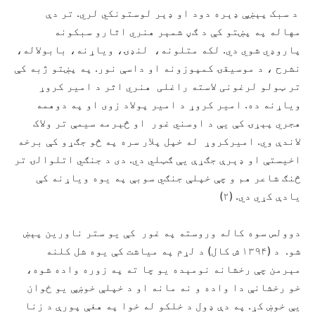
د سبک پېښې ډېره دود او ډېر لوستونکي لري. تر دې
مهاله په پښتو کې د ګڼ شمېر هنري اثارو سبکونه
پاروډي شوي دي. لکه متلونه، لنډۍ، وياړنه، بابولاله،
نشرح ، د موسيقۍ کمپوزونه او داسې نور. په پښتو ژبه کې
تر ټولو لرغونی لاسته راغلی هنري اثر د امير کروړ
وياړنه ده. امير کروړ د امير پولاد زوی او په دوهمه
هجري پېړۍ کې يې د اوسني غور او څېرمه سيمې تر ولاک
لاندې وي. اميرکروړ له خپل پلار سره په څو جګړو کې برخه
اخيستې او ډېرې جګړې يې ګټلي دي. دی د جنګي اتلوالۍ تر
څنګ شاعر هم و چې خپلې جنګي سوبې په يوه وياړنه کې
يادې کړي دي. (۲)
دوولس سوه کاله وروسته په غور کې يو ستر ناورين پېښ
شو. د (۱۳۹۴ ش کال) د لړم په مياشت کې يوه شل کلنه
مېرمن چې رخشانه نومېده يو چا ته په زوره واده شوه،
خو رخشانې دا واده و نه مانه او د خپلې خوښې يو ځوان
يې خوښ کړ. په دې ډول د خلکو له خوا په هغې پورې د زنا