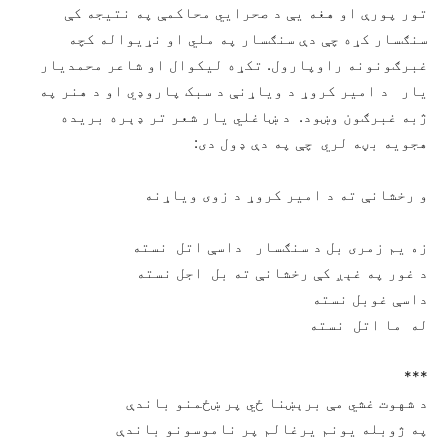
تور پورې او هغه يې د صحرايي محاکمې په نتيجه کې
سنګسار کړه چې دې سنګسار په ملي او نړيواله کچه
غبرګونونه راوپارول. تکړه ليکوال او شاعر محمديار
يار د امير کروړ د وياړنې د سبک پاروډي او د هنر په
ژبه غبرګون وښود. د ښاغلي يار شعر تر ډېره بريده
هجويه بڼه لري چې په دې ډول دی:
ﻭ ﺭﺧﺸﺎﻧﯥ ﺗﻪ ﺩ ﺍﻣﯿﺮ ﮐﺮﻭړ ﺩ ﺯﻭﯼ ﻭﯾﺎړﻧﻪ
ﺯﻩ ﯾﻢ ﺯﻣﺮﯼ ﺑﻞ ﺩ سنګسار ﺩﺍﺳﯥ ﺍﺗﻞ ﻧﺴﺘﻪ
ﺩ ﻏﻮﺭ ﭘﻪ ﻏﯧږ ﮐﯥ ﺭﺧﺸﺎﻧﯥ ﺗﻪ ﺑﻞ ﺍﺟﻞ ﻧﺴﺘﻪ
ﺩﺍﺳﯥ ﻏﻮﺑﻞ ﻧﺴﺘﻪ
ﻟﻪ ﻣﺎ ﺍﺗﻞ ﻧﺴﺘﻪ
***
ﺩ ﺷﻬﻮﺕ ﻏﺸﻲ ﻣﯥ ﺑﺮېښنا ځي پر ښځمنو باندې
ﭘﻪ ﮊﻭﺑﻠﻪ ﯾﻮﻧﻢ ﯾﺮﻏﺎﻟﻢ ﭘﺮ ﻧﺎﻣﻮﺳﻮﻧﻮ ﺑﺎﻧﺪﯤ