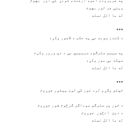
ﭘﻪ ﻫﺮﯾﺮﻭﺩ، ﺁﻣﻮ، ﺍﺭﻏﻨﺪ، ﮐﻮﻧړ ﮐﯥ ﺍﻭﺭ بهوم
ﻭﯾﻨﯥ ﻫﺮ ﻟﻮﺭ ﺑﻬﻮﻡ
ﻟﻪ ﻣﺎ ﺍﺗﻞ ﻧﺴﺘﻪ
***
ﺩ ﮐﻨﺪﺯ ﺳﻮﺑﻪ ﻣﯥ ﭘﻪ ﺣﮑﻢ ﺩ ﻻﻫﻮﺭ ﻭﮐړﻩ
په ټيټو سترګو، سرټيټي مې د دې ورور وکړه
ﺳﭙﮑﻪ ﻣﯥ ﻣﻮﺭ ﻭﮐړﻩ
ﻟﻪ ﻣﺎ ﺍﺗﻞ ﻧﺴﺘﻪ
***
ﺧﭙﻠﻮ ﻭګړﻭ ﻟﺮﻩ ﻏﻮﺭ ﮐﯥ ﻟﻮﯼ ﭘﯧﻐﻮﺭ ﺟﻮړﻭﻡ
د خور پر سترګو سوداګر ګرځوم شور جوړوم
ﺩ ﺩﯾﻦ ﺍنځور ﺟﻮړﻭﻡ
ﻟﻪ ﻣﺎ ﺍﺗﻞ ﻧﺴﺘﻪ