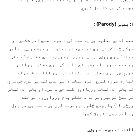
هجوه کې هم کارول کېږي.
۱: پېښې (Parody) :
هغه ادبي تقليد چې په هغه کې د يوه اصلي اثر شکلي او
سبکي ځانګړتياوي خوندي، خو محتوا او موضوع يې بدلون
موندلی وي پېښې يا پاروډي نومېږي. د دې تخنيک له مخې
په يوه مشهور او پخواني قالب کې نوې محتوا وړاندې
کېږي چې نوې محتوا د انتقاد او زوړ قالب د خندولو
لپاره غوره کېږي. نوې نسخه داسې نښې نښانې لري چې سړي
ته پخوانۍ نسخه وريادوي. کله چې د نوي او پخوانۍ نسخې
تر منځ توپيرونو ته د خلکو پام ورواوړي، نو خندا
ورځي. (۱) پاروډي څلور ډولونه لري چې دلته يې هر ډول
په لنډ ډول تشريح کوو:
الف: د ادبي سبک پېښې: