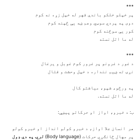
***
ﭘﺮ ﺧﭙﻠﻮ ﺧﻠﮑﻮ ﺑﺎﻧﺪﯤ ﻗﻬﺮ ﻟﻪ ﺧﭙﻞ ﺯړﻩ ﻧﻪ کوم
دوی په پردي سوټي وهم ښه يې ځپنه کوم
ﮐﻮﺭ ﯾﯥ ﺳﻮځنه ﮐﻮﻡ
ﻟﻪ ﻣﺎ ﺍﺗﻞ ﻧﺴﺘﻪ
***
ﺩ ﻏﻮﺭ ﺩ ﻏﺮﻭﻧﻮ ﭘﺮ ﻏﺮﻭﺭ ﮐﻮﻡ ﻏﻮﺑﻞ ﻭ ﯾﺮﻏﺎﻝ
ﻧړۍ ﺗﻪ ښيم ﻧﻨﺪﺍﺭﻩ ﺩ ﺧﭙﻞ ﻭﺣﺸﺖ ﻭ ﻗﺘﺎﻝ
په ورځو، شپو، مياشتو کال
ﻟﻪ ﻣﺎ ﺍﺗﻞ ﻧﺴﺘﻪ.
ب: د خبرو، اواز او حرکاتو پېښې:
هر انسان جلا اواز، د خبرو کولو انداز او خبرو کولو
پر مهال ځانګړي حرکات (Body language)
لري. په دې ډول