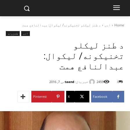
Home
ادب
د طنز ليکلو تخنيکونه/ ليکوال: عبدالنافع همت
ادب
طنزونه
د طنز ليکلو
تخنيکونه/ ليکوال:
عبدالنافع همت
خبریال:
taand
0
2459
مې 7, 2016
Pinterest
X
Facebook