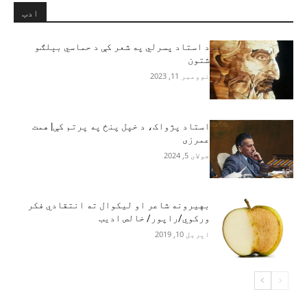
ادب
د استاد پسرلي په شعر کې د حماسي بېلګو
شتون
نوومبر 11, 2023
استاد پژواک، د خپل پنځ په پرتم کې| همت
عمرزی
جولای 5, 2024
بهیرونه شاعر او لیکوال ته انتقادي فکر
ورکوي/راپور/ خالص ادیب
اپریل 10, 2019