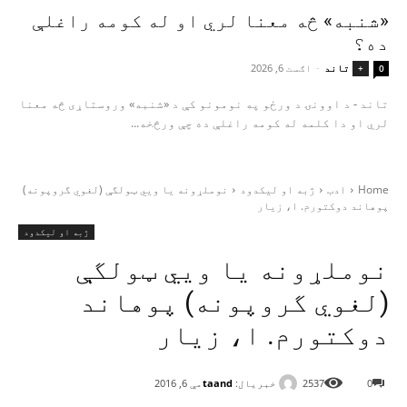
«شنبه» څه معنا لري او له کومه راغلې
ده؟
تاند
-
اګست 6, 2026
+
0
تاند - د اوونۍ د ورځو په نومونو کې د «شنبه» وروستاړی څه معنا
لري او دا کلمه له کومه راغلې ده چې ورڅخه...