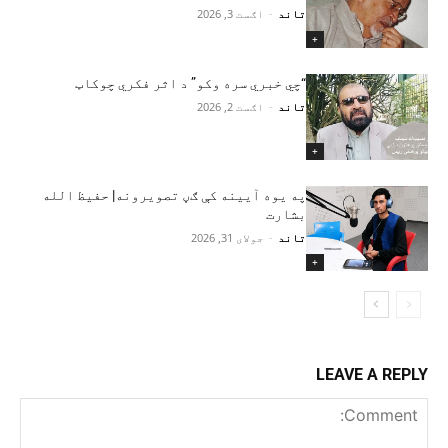
تاند
-
اګست 3, 2026
+
“چي خبري سره وکو” د اثر فکري چوکاټ
تاند
-
اګست 2, 2026
+
په یوه آیینه کې ګڼ تصویرونه| حفیظ‌ الله
بشارت
تاند
-
جولای 31, 2026
+
LEAVE A REPLY