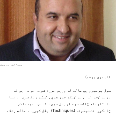
عبدالنافع همت
(لومړۍ برخه)
ټول پوهېږو چې غالۍ له وړيو جوړه شوې، خو دا چې له
وړيو څخه تارونه څنګه جوړ شوي، څنګه رنګ شوي او بيا
دا تارونه څنګه سره اوبدل شوي د غالۍ اوبدونکي
ځانګړي تخنيکونه (Techniques) بلل کېږي. د غالۍ رنګ،