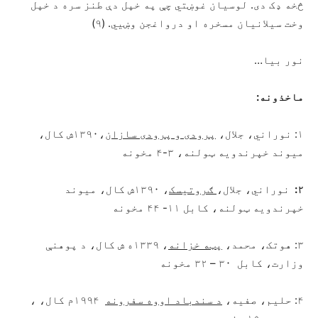
څخه ډک دی. لوسيان غوښتي چې په خپل دې طنز سره د خپل
وخت سيلانيان مسخره او درواغجن وښيي. (۹)
نور بيا…
ماخذونه:
۱: نوراني، جلال،
پرودی و پرودی سازان
،۱۳۹۰ش کال،
ميوند خپرندويه ټولنه، ۳-۴ مخونه
۲:
نوراني، جلال،
ګروتيسک
، ۱۳۹۰ش کال، ميوند
خپرندويه ټولنه، کابل ۱۱- ۴۴ مخونه
۳: هوتک، محمد،
پټه خزانه
، ۱۳۳۹ه ش کال، د پوهنې
وزارت، کابل ۳۰ – ۳۲ مخونه
۴: حليم، صفيه،
د سندباد اووه سفرونه
۱۹۹۴م کال، ،