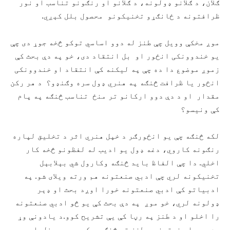
ګلان، د ګلانو ډولونه، د ګلانو او رنګونو تناسب او نور
ظرافتونه د ځانګړو تخنيکونو محصول بلل کېږي.
موږ مخکې وويل چې طنز له دوو اساسي توکو څخه جوړ دی چې
يو خندوونکی انځور او بل انتقاد دی، خو په دې بحث کې
زموږ موضوع دا ده چې په ليکنه کې انتقاد او خندوونکی
انځور يا ظرافت څنګه په هنري ډول سره وګنډو؟ د هر رکن
مقدار او د دې دوو ارکانو تر منځ تناسب څنګه په پام
کې ونيسو؟
لکه څنګه چې يو انځورګر د خپل هنري اثر د تخليق لپاره
رنګونه کاروي، دغه ډول يو اديب له لفظونو څخه کار
اخلي. دا چې الفاظ بايد څنګه وکارول شي بېلابېل
تخنيکونه لري چې ادبي صنعتونه هم ورته ويلای شو. په
ادبياتو کې ادبي صنعتونه خورا اوږد بحث او ډېر
ډولونه لري، خو موږ په دې بحث کې يو څو ادبي صنعتونه
را اخلو او د طنز په رڼا کې يې تشريح کوو.د يادونې وړ
ده چې دا صنعتونه د طنز تر څنګ په کوميډي، هزل او