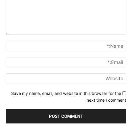
Comment:
me:*
ail:*
ite:
Save my name, email, and website in this browser for the
next time I comment.