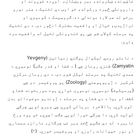
غاښونه، ښکرونه، ببر وېښتان، اوږده غوږونه او
ډاروونکې څېره ورکوله، خو اوس دې تخنيک د هنر نورو
برخو ته هم لاره موندلې ده. ګروټيسک د کوميډي او
تراژيدۍ، خيال او واقعيت مشترک انځور دی. د دې تخنيک
په مرسته کولای شو چې يو خندوونکی تخيل له واقعيت سره
وتړو.
د نامتو روسي ليکوال يوګني زمياتين (Yevgeny
Zamyatin) طنزي رومان چې ( د قضا او قدر هګۍ) نومېږي د
همدې تخنيک په مرسته ليکل شوی دی. د دې رومان مرکزي
کرکټر د ژويوپوهنې (Zoology) يو پروفيسر دی چې
(پرسيکوف) نومېږي. نوموړی غواړي يوه سوربخونه شعاع
کشف او بيا د دې شعاع په مرسته د ژونديو موجوداتو بدن
لوی کړي. باالاخره بريالی کېږي چې ډېرې لویې چرګې
توليد کړي. دا چرګې خورا لويې هګۍ اچوي، خو يوه ورځ
ناببره له دې هګيو څخه ډېر غټ چرګان، ماران، سمسارې
او نور حيوانات راوزي او پروفيسر خوري. (۳)