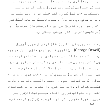
تومنه پيدا کوي. په معاصر داستاني ادب په تېره بيا
طنز کې حيواني کرکټرونه جوړول د طنز له برياليو
تخنيکونو څخه ګڼل کېږي. لکه څنګه چې د ژويو نکلونه
ډېر لرغوني دي دغه ډول د همدې تخنيک له مخې ليکل شوي
اثار هم اوږد تاريخ لري چې د اريستوفان (مرغان) او
(چونګوښې) نومي اثار يې ښې بېلګې دي.
په شلمه پېړۍ کې انګرېز طنز ليکوال جورج آرويل
(George Orwell) د ځناورو فارم نومي طنزي ناول هم يوه
ښه بېلګه ده. دا کتاب يوه سياسي او اجتماعي کيسه ده
چې کرکټرونه يې حيوانان دي. په کيسه کې سرکوزان د څو
نورو حيوانانو په مرسته انقلاب کوي او د فارم خاوند
چې انسان او (جونز) نومېږي له فارم څخه شړي او د فارم
ټول واک په لاس کې اخلي. وروسته واکمنه ډله يو د بل په
شکنجه کولو او وژلو پيل کوي. دا کتاب چې پر کمونيزم
نقد او د پخواني شوروي اتحاد سېمبوليک انځور بلل
کېږي، خورا مشهور اثر او د نړۍ په څو ژبو ترجمه شوی
دی. (۷)