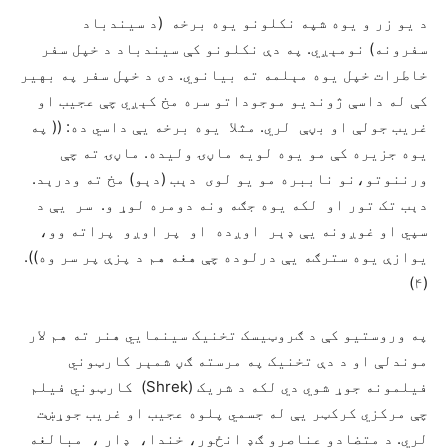
د يو زر و يوه شپه نکلونو يوه برخه (د سيندباد
سفرونه) نومېږي. په دې نکلونو کې سيندباد د خپل سفر
خاطرات خپل يوه مېلمه ته بيانوي. دی د خپل سفر په بهير
کې له داسې ژونديو موجوداتو سره مخ کېږي چې عجيب او
غريب جولې او بڼې لري. مثلا يوه برخه يې داسي ده: (( په
يوه جزيره کې مو يوه لويه ماڼۍ وليده. ماڼۍ ته چې
ورننوتو،نو ناببره مو يو لوی دېب (دېو) مخ ته ودرېد.
دېب تک تور او لکه يوه جګه ونه دومره لوړ و. سر يې د
سپي او غوږونه يې ډېر اوږده او پر اوږو پراته وو،
يوازې يوه سترګه يې درلوده چې هغه هم د پزې پر سر وه)).
(۴)
په وروستيو کې د ګروټيسک تخنيک سينمايي هنر ته هم لار
موندلې او د دې تخنيک په مرسته ګڼ شمېر کارټوني
فيلمونه جوړ شوي دي لکه د شريک (Shrek) کارټوني فيلم
چې مرکزي کرکټر يې له جسمي پلوه عجيب او غريب جوړښت
لري. د متضادو عناصرو ګډ انځور، خندا، ډار ، مبالغه