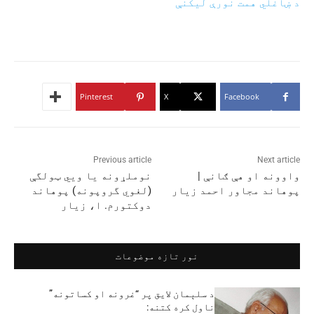
د ښاغلي همت نورې لیکنې
Pinterest
X
Facebook
Previous article
Next article
واوونه او هې ګانې |
نوملړونه يا ويي ټولگې
پوهاند مجاور احمد زيار
(لغوي گروپونه) پوهاند
دوکتورم. ا، زيار
نور تازه موضوعات
د سلېمان لایق پر “غرونه او کساتونه”
ناول کره کتنه: