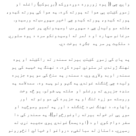
وايي چې (( يوه زوروره دوړدوړکه (بړبوکۍ) راغله او
زموږ کښتۍ يې هوا ته پورته کړه. په هوا کې پورته کېدو،
پورته کېدو، پورته کېدو چې اخير سپوږمۍته ورسېدو.
هلته مو وليدل چې د سپوږمۍ اوسېدونکي پر غټو غټو
مرغانو سپاره او د لمر له اوسېدونکو سره د يوه ستوري
د ملکيت پر سر په جګړه بوخت دي.
په پای کې زموږ کښتۍ بيرته سمندر ته راکښته او يوه
نهنګ ژوندۍ تر ستوني تېره کړه. د نهنګ په خېټه کې یو
سمندر اوبه ولاړې وې. د سمندر په منځ کې مو يوه جزيره
وليده چې ځنګله غوندې په ګڼو ونو پټه وه. سمدلاسه په
منډه جزيرې ته ورغلو او هلته پټ شولو. يو څه وخت
وروسته مو زړه تنګ او په جزيره کې مو ونو ته اور
واچاوه. د نهنګ نس د ځنګله د اور په لمبو وسوځېد او
موږ يې تر خوله بيرته راوغورځولو)). په سمندر کې دا
سفر دوام کوي او د (اوديسه) غوندې يوې عجيبه نړۍ ته
رسېږي. داستان له مبالغې، درواغو او خيالي انځورونو