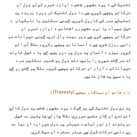
تخنيک کې د يوه مشهور شخص د اواز، خبرو کولو ډول او
حرکاتو پېښې کېږي چې دا ډول تخنيک تر ډېره بريده په
تمثيلي هنر کې کارول کېږي. ځينې ممثلين يا ناټکيان د
خپل هېواد يا نړۍ مشهورو اشخاصو د اواز، خبرو او
حرکاتو پېښې کوي چې ډېر مينه وال لري. ځينې حيوانات هم
داسې روزل شوي چې د انسانانو پېښې وکړي، مثلا آس اتڼ
کوي، بيزو د انسان په ډول پر دوو پښو ځي يا د خپل خاوند
له سر څخه سپږي راباسي. دغه ډول يو شمېر ممثلين هم د
حيواناتو د اواز او حرکاتو پېښې کوي، مثلا پر څلورو ځي
يا د سپي په شان غاپي.
ج:
د جامو او سينګار پېښې
(Travesty)
:
په دې ډول تخنيک کې يو څوک د يوه مشهور شخص په ډول کالي
اغوندي او ځان هغسي جوړوي. مثلا چارلي چاپلين به خپل
برېتونه او نور لباس د هيټلر پر ډول جوړاوه او بيا به
يې داسې حرکات کول چې هټلر مسخره او سپک کړي.