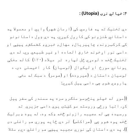
۴: خيالي نړۍ (Utopia) :
دې تخنيک ته په فارسي کې (ارمان شهر) وايي او معمولا په
داستاني طنزونو کې کارول کېږي. په دې ډول داستانونو
کې کرکټرونه، چاپېريال، مهال، خبرې، کشمکش، پېښې او
داسې نور اړخونه خارق العاده او غير طبيعي وي. له دې
تخنيک څخه د لومړي ځل لپاره تر ميلاد (۱۲۰) کاله مخکې
يوناني مورخ او ليکوال (لوسيان) کار اخيستی دی. د
لوسيان داستان د (هيرودت) او (هومر) د سبک له مخې
پاروډي شوی چې داسې پيل کېږي:
((موږ له خپلو پنځوسو ملګرو سره په سمندر کې سفر پيل
کړ. اتيا ورځې وروسته مو کښتۍ يوې داسې جزيرې ته
ورسېده چې له عجيبه رازونو څخه ډکه وه. له يوه ډبرليک
څخه پوه شوو چې (هراکلس) تر دې ځايه پورې هم راغلی دی
)). په دې داستان کې نورې عجيبه پېښې هم راغلي دي، مثلا