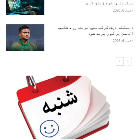
میلیون ډالره زیان کړی
اګست 6, 2026
د بنګله دېش کرکټ ملي لوبغاړي، شکیب
الحسن پر کور برید شوی
اګست 6, 2026