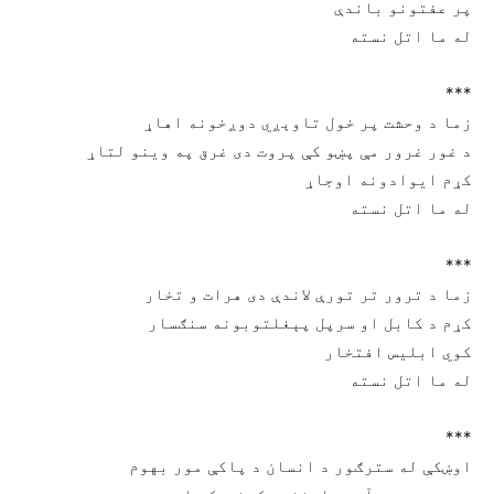
ﭘﺮ ﻋﻔﺘﻮﻧﻮ ﺑﺎﻧﺪﯤ
ﻟﻪ ﻣﺎ ﺍﺗﻞ ﻧﺴﺘﻪ
***
ﺯﻣﺎ ﺩ ﻭﺣﺸﺖ ﭘﺮ ﺧﻮﻝ ﺗﺎﻭﯦږﻱ ﺩﻭږﺧﻮﻧﻪ ﺍﻫﺎړ
ﺩ ﻏﻮﺭ ﻏﺮﻭﺭ ﻣﯥ ﭘښو ﮐﯥ ﭘﺮﻭﺕ ﺩﯼ ﻏﺮﻕ ﭘﻪ ﻭﯾﻨﻮ ﻟﺘﺎړ
ﮐړﻡ ﺍﯾﻮﺍﺩﻭﻧﻪ ﺍﻭﺟﺎړ
ﻟﻪ ﻣﺎ ﺍﺗﻞ ﻧﺴﺘﻪ
***
ﺯﻣﺎ ﺩ ﺗﺮﻭﺭ ﺗﺮ ﺗﻮﺭﯤ ﻻﻧﺪﯤ ﺩﯼ ﻫﺮﺍﺕ ﻭ تخار
ﮐړﻡ ﺩ ﮐﺎﺑﻞ ﺍﻭ ﺳﺮﭘﻞ ﭘﯧﻐﻠﺘﻮﺑﻮﻧﻪ سنګسار
ﮐﻮﻱ ﺍﺑﻠﯿﺲ ﺍﻓﺘﺨﺎﺭ
ﻟﻪ ﻣﺎ ﺍﺗﻞ ﻧﺴﺘﻪ
***
اوښکې ﻟﻪ ﺳﺘﺮګور ﺩ ﺍﻧﺴﺎﻥ ﺩ ﭘﺎﮐﯥ ﻣﻮﺭ ﺑﻬﻮﻡ