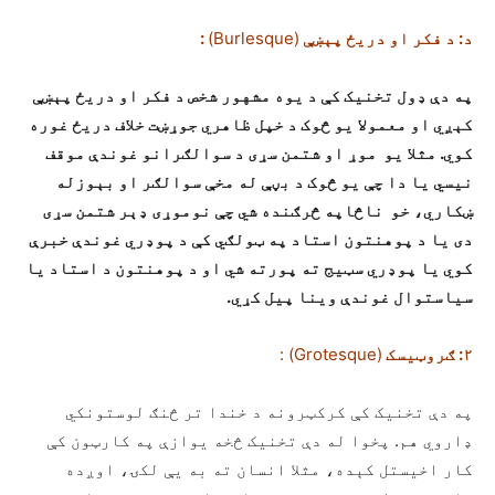
د: د فکر او دريځ پېښې
(Burlesque)
:
په دې ډول تخنيک کې د يوه مشهور شخص د فکر او دريځ پېښې
کېږي او معمولا يو څوک د خپل ظاهري جوړښت خلاف دريځ غوره
کوي. مثلا يو موړ او شتمن سړی د سوالګرانو غوندې موقف
نيسي يا دا چې يو څوک د بڼې له مخې سوالګر او بېوزله
ښکاري، خو ناڅاپه څرګنده شي چې نوموړی ډېر شتمن سړی
دی يا د پوهنتون استاد په ټولګي کې د پوډري غوندې خبرې
کوي يا پوډري سټيج ته پورته شي او د پوهنتون د استاد يا
سياستوال غوندې وينا پيل کړي.
۲: ګروټيسک
(Grotesque) :
په دې تخنيک کې کرکټرونه د خندا تر څنګ لوستونکي
ډاروي هم. پخوا له دې تخنيک څخه يوازې په کارټون کې
کار اخيستل کېده، مثلا انسان ته به يې لکۍ، اوږده