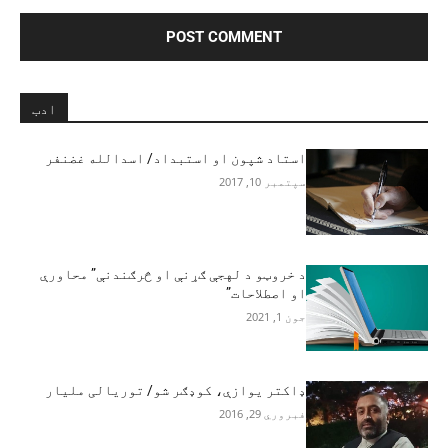
ادب
استاد شپون او استبداد/ اسدالله غضنفر
سپتمبر 10, 2017
د خروټو د لهجې ګړنې او څرګندنې” محاورې
او اصطلاحات”
جون 1, 2021
ډاکتر یوازې، کوډګر شو/ توریالی ملیار
فبروري 29, 2016