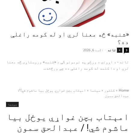
«شنبه» څه معنا لري او له کومه راغلې
ده؟
تاند
-
اګست 6, 2026
+
3
تاند - د اوونۍ د ورځو په نومونو کې د «شنبه» وروستاړی څه معنا
لري او دا کلمه له کومه راغلې ده چې ورڅخه...