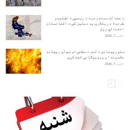
د هند له سمندر سره د روسیې د نښلېدو
طرحه؛ د رېللارې په دهلېز کې د افغانستان
احتمالي رول
اګست 7, 2026
ستورپوهانو د لمر د سطحې تر ټولو روښانه
عکسونه او ویډیوګانې ثبت کړې
اګست 7, 2026