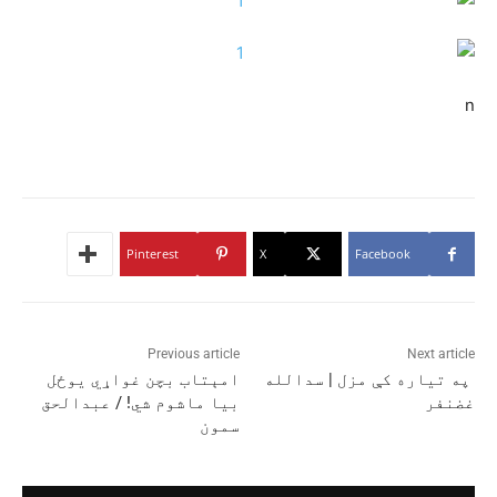
n
Pinterest
X
Facebook
Previous article
Next article
په تیاره کې مزل | سدالله
امېتاب بچن غواړي يوځل
غضنفر
بيا ماشوم شي! / عبدالحق
سمون