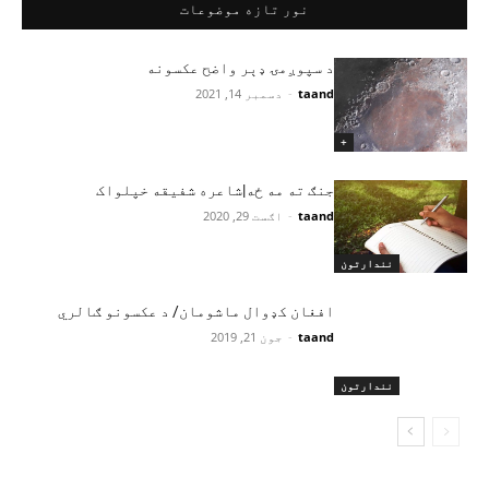
نور تازه موضوعات
د سپوږمۍ ډېر واضح عکسونه
taand
-
دسمبر 14, 2021
+
جنګ ته مه ځه|شاعره شفیقه خپلواک
taand
-
اګست 29, 2020
نندارتون
افغان کډوال ماشومان/ د عکسونو ګالري
taand
-
جون 21, 2019
نندارتون