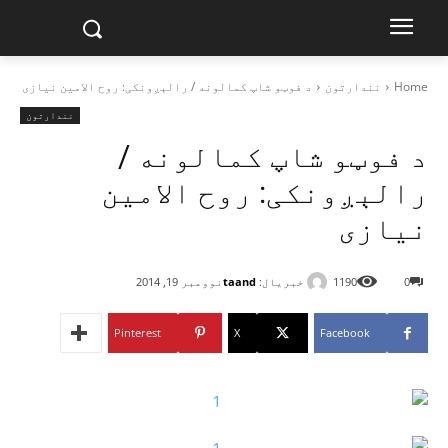
Home
نندارتون
د فوټو شاپ کمالونه / رالېږونکی: روح الامین نیازی
نندارتون
د فوټو شاپ کمالونه /
رالېږونکی: روح الامین
نیازی
خبریال:
taand
0
1190
نوومبر 19, 2014
Pinterest
X
Facebook