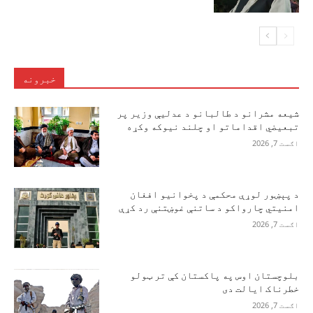
خبرونه
شیعه مشرانو د طالبانو د عدلیې وزیر پر
تبعیضي اقداماتو او چلند نیوکه وکړه
اګست 7, 2026
د پېښور لوړې محکمې د پخوانیو افغان
امنیتي چارواکو د ساتنې غوښتنې رد کړې
اګست 7, 2026
بلوچستان اوس په پاکستان کې تر ټولو
خطرناک ایالت دی
اګست 7, 2026