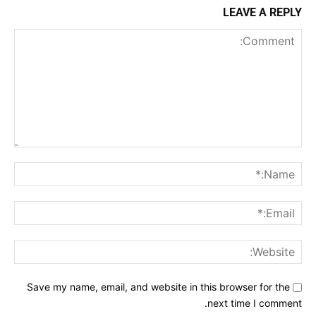
LEAVE A REPLY
Comment:
me:*
ail:*
ite:
Save my name, email, and website in this browser for the
next time I comment.