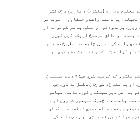
ه معلوم دی. زه (ملکزی) د تاریخ د څانګې
) پخپله، یا د هغه راشدو خلفاوو، امویانو
 ۵۲۴ کلن خلافت کې څوک د ږیړې پرېښودلو او پټکي په سر کولو ته اړ
 د بنده او خالق ترمنځ اړیکه ګڼل کېږي.
خصي چارو کې له بې‌ ځایه مداخلې څخه منع
کولو لپاره ځانګړي قوانین وضع شوي او
و ملګرو ته توصیه کوي چې: « د ښه مسلمان
ي او په هغه څه کې ځان ښکېل نه کړي چې
و په اصل ډېر ټینګار کوي. مذهب، سیاسي
سته‌ پاسته، د ځیرک تلیفون کارول او د
حقوقو برخه ده. له همدې امله، هغه کسان
ي، خوا ته یې نه ورځي او په ټولنه کې