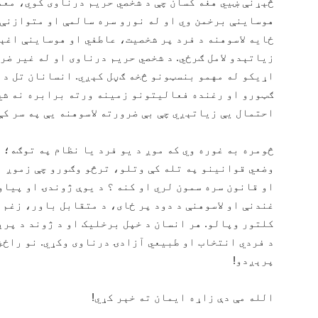
څېړنې ښيي هغه کسان چې د شخصي حریم درناوی کوي، معمو
هوساینې برخمن وي او له نورو سره سالمې او متوازنې ا
ځایه لاسوهنه د فرد پر شخصیت، عاطفي او هوساینې اغې
زیاتېدو لامل ګرځي. د شخصي حریم درناوی او له غیر ضر
اړیکو له مهمو بنسټونو څخه ګڼل کېږي. انسانان تل د ی
ګټورو او رغنده فعالیتونو زمینه ورته برابره نه شي
احتمال یې زیاتېږي چې بې ضرورته لاسوهنه یې په سر کې
څومره به غوره وي که موږ د یو فرد یا نظام په توګه؛ 
وضعي قوانینو په تله کې وتلو، ترڅو وګورو چې زموږ اخ
او قانون سره سمون لري او کنه ؟ د یوې ژوندۍ او پیاوړ
غندنې او لاسوهنې د دود پر ځای، د متقابل باور، زغم 
کلتور وپالو. هر انسان د خپل برخلیک او د ژوند د پرېک
د فردي انتخاب او طبیعي آزادۍ درناوی وکړي. نو راځئ 
پرېږدو!
الله مې دې زاړه ایمان ته خېر کړي!