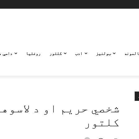
المونه
ټولنیز
ادب
کلتور
روغتیا
داسې ه
شخصي حریم او د لاسوه
کلتور