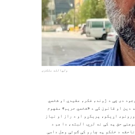
ولي‌الله ملکزی
جود دی چې د ژوند، فکر، عقیدې او شخصي
 دین او قانون کې د «شخصي حریم» مفهوم
ورونو، اړیکو، پرېکړو او د راز او نیاز
وهنې حق په کې نه لري. البته، دا هم د
ناحقه د خلکو په چارو کې ګوتې وهل داسې