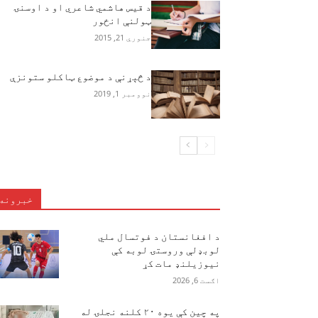
د قيس هاشمي شاعري او د اوسنۍ
ټولنې انځور
جنوري 21, 2015
د څېړنې د موضوع ټاکلو ستونزې
نوومبر 1, 2019
خبرونه
د افغانستان د فوتسال ملي
لوبډلې وروستۍ لوبه کې
نیوزیلنډ مات کړ
اګست 6, 2026
په چین کې یوه ۲۰ کلنه نجلۍ له