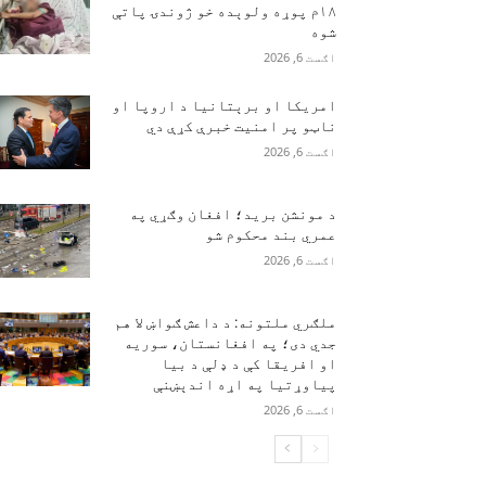
۱۸م پوړه ولوېده خو ژوندۍ پاتې
شوه
اګست 6, 2026
امریکا او برېتانیا د اروپا او
ناټو پر امنیت خبرې کړې دي
اګست 6, 2026
د مونشن برید؛ افغان وګړي په
عمري بند محکوم شو
اګست 6, 2026
ملګري ملتونه: د داعش ګواښ لا هم
جدي دی؛ په افغانستان، سوریه
او افریقا کې د ډلې د بیا
پیاوړتیا په اړه اندېښنې
اګست 6, 2026