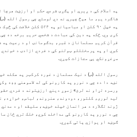
په اسلام کې د ږیرې او پګړۍ شرعي حکم او ارزښت هرچا ت
شاګرد یم، ما هېڅ چېرې نه دي لوستي چې رسول الله (ص
په خپل ۹۰ کلن او عباسیانو په
کړی وي. ځکه په دین کې عبادت د شخصي حریم برخه ده چې
قرآن کریم مسلمانان د جَبر، بدګومانۍ او د رعیت په ش
کوي او په پرمختللو ټولنو کې د فردي ازادۍ د خوندي 
سړغړونکي یې مجازات کېږي.
رسول الله (ص) د نیک مسلمان د غوره کرکټر په هکله خپل
نښه دا ده چې د نورو په کارونو کې له لاسوهنې ډډه وکړ
ورسره تړاو نه لرئ» زموږ دیني ارزښتونه د فردي حقوق
لید لوری، کلتور، دودونه، هنرونه، لباس، خواړه، نا
ژوند تګلاره د هر انسان خپله خوښه، سلیقه او د مدني 
چې د نورو په کارونو کې مداخله کوي، خلک ترې ځان سات
ګوښه او یوازې پاتې کېږي.