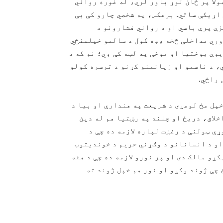
لاً پر ځان لوړ باور لري، له غوره رواني
ړیکې ساتي. برعکس، په شخصي چارو کې بې‌
زې پرې باسي او د رواني فشارونو د
وري مداخلې څخه ډډه کول د سالمو خپلمنځي
وې بوختیا او موخې په لټه کې وي؛ نو که د
، د ناسمو او زیانمنو کړنو د ترسره کولو
 راځي.
خپل مخ لومړی د شریعت په هندارې او بیا د
لاق، دریځ او چلند په رښتیا هم له دین
ې ټولنې د رغښت لپاره لازمه ده چې د
او د انسانانو د وګړني حریم د خوندیتوب
ړو مالک دی او پر نورو لازمه ده چې د هغه
چې ژوند وکړو او نور هم خپل ژوند ته