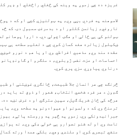
غریزه ده چې زموږ په وینه کې ځغلي راځغلي او ډېر کله
لاسوهنه په فردي بڼې وي، په ټولنیزې کچې او که د پوځ
ناروغي،‌ زیانمن کلتور او د بدمرغۍ سمبول دی. که څه 
ټولنو کې یې ځالې او هګۍ اچولې دي. د اروا پوهانو له
ښکېلول زیاتره هغه کسان کوي چې د تعلیم سطحه یې ټیټ
عقده‌ مند وي، مذهبي افراطي وي او یا هم د نورو خوښي 
احساسات او عزت نفس ژوبلوي، د ملګرو او ګاونډیانو 
درناوي پیاوړي مزي پرې کوي.
څرنګه چې هر انسان جلا طبیعت، ځانګړې غوښتنې او طبیع
ګډون د هر فرد شخصي انتخاب، شعور او ذوق ته باید درن
هرڅه کې ځان شریک ګڼل، سپین‌ سترګي او د غرض نښه ده. 
ترمنځ وي که د ولسونو او هېوادونو په سطحه وي، پایل
جبرانېدونکې وي. زموږ په څېر په وروسته پاتې، بېوزلو
ناست وي او له شنو نصوارو یې خولې ډکې وي، نه یوازې 
منفي تبصرې کوي او ملنډې وهي، بلکې همدا ورته کمال 