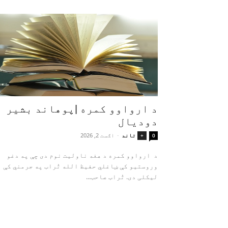
د ارواوو کمره |پوهاند بشیر
دودیال
تاند
-
اګست 2, 2026
+
0
د ارواوو کمره د هغه ناولیت نوم دی چې په دغو
وروستیو کې ښاغلي حفیظ الله تُراب په جرمني کې
لیکلی دی. تُراب صاحب...