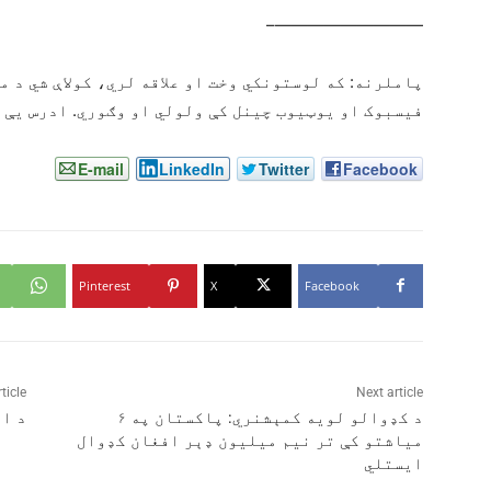
—————————–
پاملرنه: که لوستونکي وخت او علاقه لري، کولاې شي د م
فیسبوک او یوټیوب چینل کې ولولي او وګوري. ادرس یې دا دی: lakzay
E-mail
LinkedIn
Twitter
Facebook
Pinterest
X
Facebook
ticle
Next article
د کډوالو لویه کمېشنري: پاکستان په ۶
د اف
میاشتو کې تر نیم میلیون ډېر افغان کډوال
ایستلي