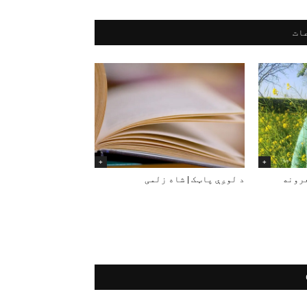
ات
+
+
عرونه
د لوږې پاټک | شاه زلمی