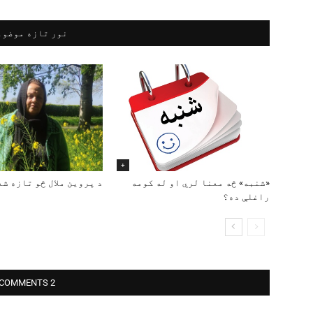
نور تازه موضوع
+
«شنبه» څه معنا لري او له کومه
د پروین ملال څو تازه ش
راغلې ده؟
2 COMMENTS