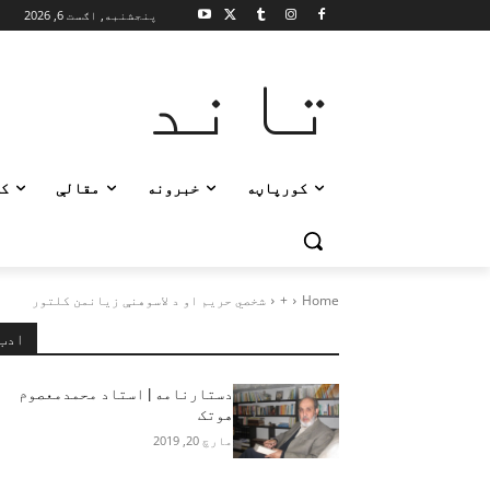
پنجشنبه, اګست 6, 2026
تاند
کورپاڼه
خبرونه
مقالې
ک
Home
+
شخصي حریم او د لاسوهنې زیانمن کلتور
ادب
دستارنامه | استاد محمدمعصوم
هوتک
مارچ 20, 2019