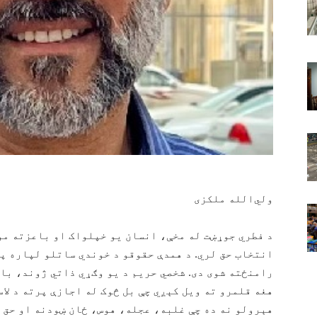
ولي‌الله ملکزی
د فطري جوړښت له مخې، انسان یو خپلواک او باعزته مو
انتخاب حق لري. د همدې حقوقو د خوندي ساتلو لپاره په
رامنځته شوی دی. شخصي حریم د یو وګړي ذاتي ژوند، با
هغه قلمرو ته ویل کېږي چې بل څوک له اجازې پرته د لاس
هېرولو نه ده چې غلبه، عجله، هوس، ځان‌ ښودنه او حق 