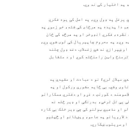
 په اختیار کې نه وي.
ي یرغل په ډول وي، په اصل کې یوه فکري
هم دا پدیده په هرځای کې شته، خو زموږ په
 نظره، فکري انډوخر او په هرڅه کې ځان
ه وي، په محروم چاپېریال کې لوی شوي وي،
او ښېرازي نه شي زغملای. دغه ډول چلند
ترمنځ واټن رامنځته کوي او د متقابل
ي مېلان لري؛ نو د عبادت او عقیدې په
اوی وشي. بې‌ ځایه مشورې ورکول او په
لاسوهنه د کورنۍ د غړو او دفتري همکارانو
ې یې تل ترخې، بدرنګې او ډېر ځله نه
 او مذهبي ټولنو کې چې ډېر خلک بې‌ کاره
د لارویانو په جامو، وېښتانو او څپلیو
او سړیتوب ښکاري.