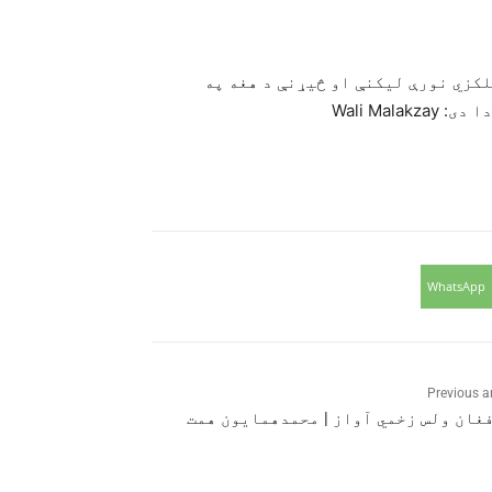
لکزي نورې لیکنې او څیړنې د هغه په
Wali Ma
WhatsApp
Previous ar
غان ولس زخمي آواز | محمدهمایون همت