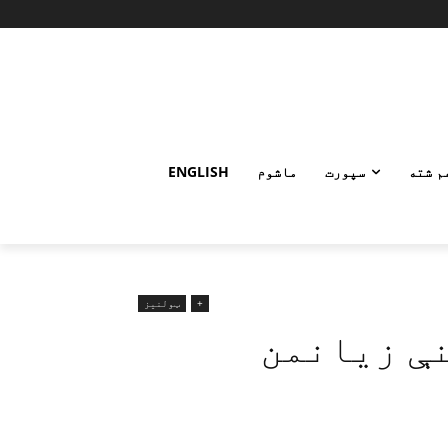
م شته
سپورت
ماشوم
ENGLISH
+
ټولنیز
نې زیانمن