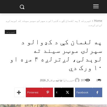
Home
خبرونه
په لغمان کې د کډوالو د سپرلۍ موټر سیند ته لوېدلی،
لږترلږه...
خبرونه
په لغمان کې د کډوالو د
سپرلۍ موټر سیند ته
لوېدلی، لږترلږه ۴ مړه او
۱۰ ورک دي
خبریال:
تاند
0
317
جولای 3, 2026
Pinterest
X
Facebook