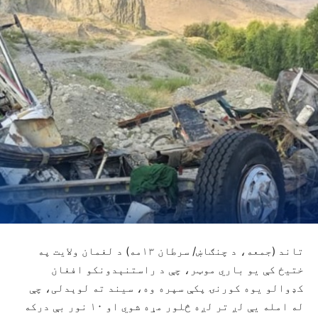
تاند (جمعه، د چنګاښ/ سرطان ۱۳مه) د لغمان ولایت په
ختیځ کې یو باري موټر، چې د راستنېدونکو افغان
کډوالو یوه کورنۍ پکې سپره وه، سیند ته لوېدلی، چې
له امله یې لږ تر لږه څلور مړه شوي او ۱۰ نور بې درکه