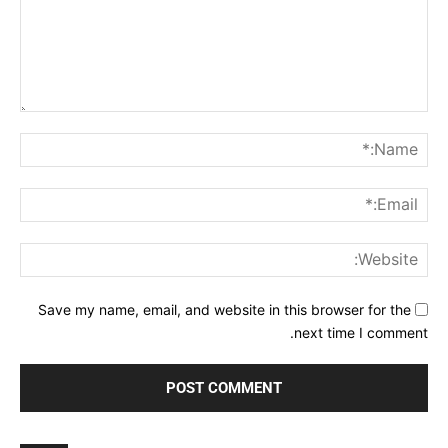
Comment:
me:*
ail:*
ite:
Save my name, email, and website in this browser for the
next time I comment.