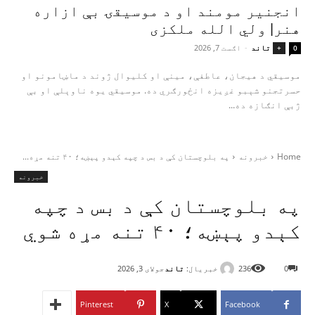
انجنیر مومند او د موسیقۍ بې‌ ازاره
هنر| ولي الله ملکزی
تاند
-
اګست 7, 2026
+
0
موسیقي د هیجان، عاطفې، مینې او کلیوال ژوند د ماښامونو او
حسرتجنو شېبو غږیزه انځورګري ده. موسیقي یوه ناوېلې او بې‌
ژبې انګازه ده...