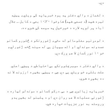
دي.
د لغمان د والي دفتر په یوه خبرپاڼه کې ویلي، پېښه
تېره شپه (د جمعې شپه) شاوخوا ۱۰:۳۰ بجې د کابل ـ جلال
اباد پر لویه لاره د خیرخېل په سیمه کې شوې ده.
د لومړنیو معلوماتو له مخې، ژغورونکو د څلورو کسانو
جسدونه موندلي او اته ټپیان یې له سیند څخه ژغورلي،
خو ۱۰ نور کسان لا هم ورک دي.
د والي دفتر د موټرچلوونکي بې‌احتیاطي د پېښې اصلي
علت بللی، خو ویلي یې دي چې د پېښې بشپړه ارزونه لا نه
ده بشپړه شوې.
خبرپاڼه زیاتوي چې د بې درکو کسانو د موندلو لپاره د
ژغورنې عملیات لا هم روان دي او د پلټنو له بشپړېدو
وروسته به نور جزییات خپاره شي.