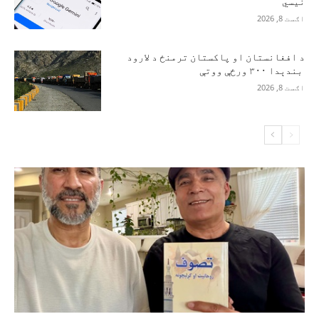
نیسي
اګست 8, 2026
د افغانستان او پاکستان ترمنځ د لارود
بندېدا ۳۰۰ ورځې ووتې
اګست 8, 2026