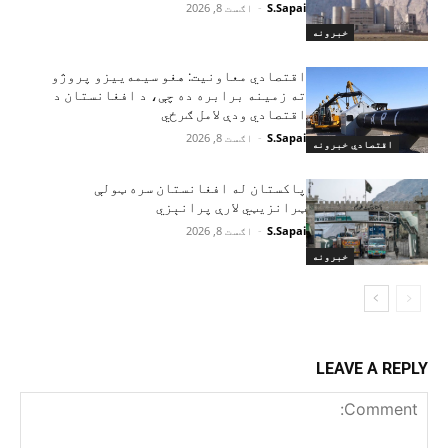
S.Sapai
-
اګست 8, 2026
خبرونه
اقتصادي معاونیت: هغو سیمه‌ییزو پروژو
ته زمینه برابره ده چې، د افغانستان د
اقتصادي ودې لامل ګرځي
S.Sapai
-
اګست 8, 2026
اقتصادي خبرونه
پاکستان له افغانستان سره ټولې
ټرانزیټي لارې پرانېزي
S.Sapai
-
اګست 8, 2026
خبرونه
LEAVE A REPLY