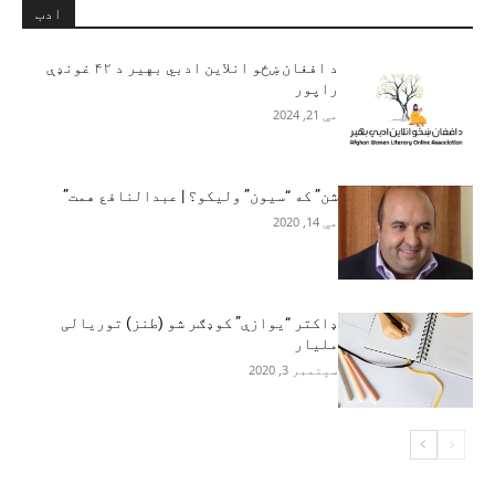
ادب
د افغان ښځو انلاین ادبي بهیر د ۴۲ غونډې
راپور
مې 21, 2024
شن” که “سيون” وليکو؟ | عبدالنافع همت”
مې 14, 2020
ډاکتر “یوازې” کوډګر شو (طنز) توریالی
ملیار
سپتمبر 3, 2020