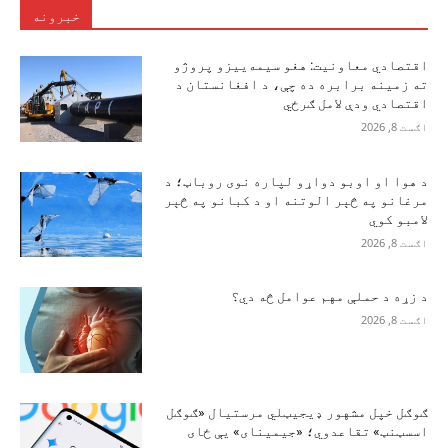
خبرونه
اقتصادي معاونیت: هغو سیمه‌ییزو پروژو
ته زمینه برابره ده چې، د افغانستان د
اقتصادي ودې لامل ګرځي
اګست 8, 2026
د هوا او اوبو دواړو لپاره نوی روباټ؛ د
مرغانو په څېر الوتنه او د کبانو په څېر
لامبو کوي
اګست 8, 2026
د زړه د حملې مهم عوامل څه دي؟
اګست 8, 2026
ګوګل خپل مشهور ډیجیټلي مرستیال «ګوګل
اسسټنټ» تقاعدوي؛ «جیمینای» یې ځای