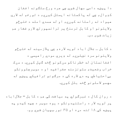
دا پېښه داسې مهال شوې چې هره ورځ سلګونه افغان
کډوال، چې له پاکستانه ایستل کېږي، د تورخم له لارې
هېواد ته راستانه کېږي، او له همدې امله د ختیځو
ولایتونو او کابل ترمنځ پر ترانسپورتي لارو فشار هم
زیات شوی دی.
د کابل ـ جلال اباد لویه لاره، چې پلازمېنه له ختیځو
ولایتونو سره نښلوي، له ډېرې مودې راهیسې د
افغانستان له خطرناکو سړکونو څخه ګڼل کېږي. د سړک
خراب وضعیت، ستونزمنه جغرافیه او د موټرچلوونکو
بې‌احتیاطي په دې لاره کې د مرګونو ترافیکي پېښو له
مهمو لاملونو څخه بلل کېږي.
د روان کال د غبرګولي په میاشت کې هم د کابل – جلال‌اباد
پر لویه لار د راستنېدونکو د یوه موټر د چپه کېدو په
پېښه کې ۱۸ تنه مړه او ۳۵ نور ټپیان شوي وو.