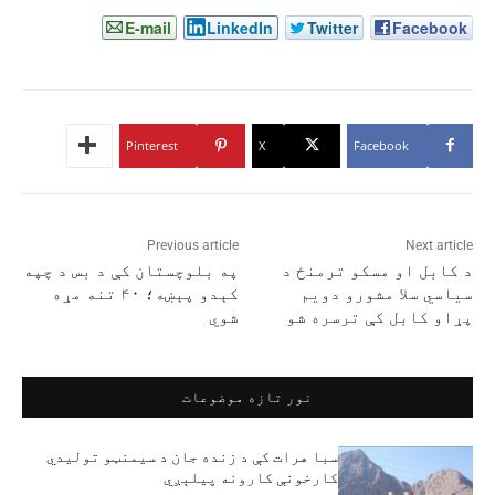
E-mail
LinkedIn
Twitter
Facebook
Pinterest
X
Facebook
Previous article
Next article
د کابل او مسکو ترمنځ د
په بلوچستان کې د بس د چپه
سیاسي سلا مشورو دویم
کېدو پېښه؛ ۴۰ تنه مړه
پړاو کابل کې ترسره شو
شوي
نور تازه موضوعات
سبا هرات کې د زنده جان د سیمنټو تولیدي
کارخونې کارونه پیلېږي