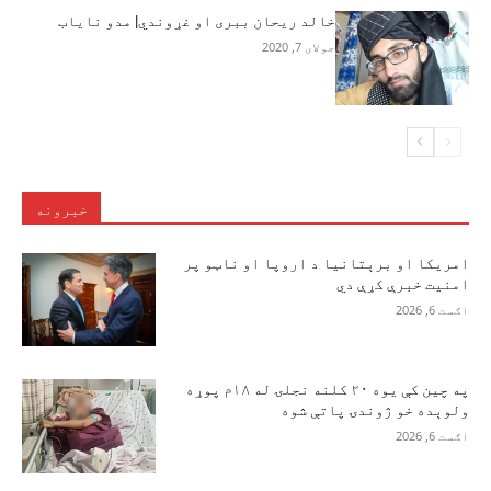
خالد ریحان ببری او غړوندي| مدو نایاب
جولای 7, 2020
خبرونه
امریکا او برېتانیا د اروپا او ناټو پر
امنیت خبرې کړې دي
اګست 6, 2026
په چین کې یوه ۲۰ کلنه نجلۍ له ۱۸م پوړه
ولوېده خو ژوندۍ پاتې شوه
اګست 6, 2026