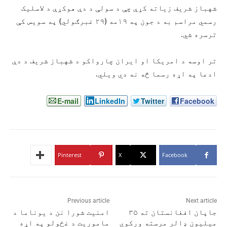
شهباز شریف زیاته کړې چې د سولې د دې هوکړې د لاسلیک
رسمي مراسم به د جون په ۱۹مه (۲۹ غبرګولي) په سویس کې
ترسره شي.
تر اوسه د امریکا او ایران چارواکو د شهباز شریف د دې
ادعا په اړه رسما څه نه دي ویلي.
E-mail
LinkedIn
Twitter
Facebook
Pinterest
X
Facebook
Previous article
Next article
جاپان افغانستان ته ۳۵
امنیت شورا نن د یوناما د
میلیون ډالر مرسته ورکوي
ماموریت د غځولو په اړه