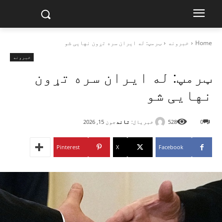
Home
خبرونه
ټرمپ: له ایران سره تړون نهایی شو
خبرونه
ټرمپ: له ایران سره تړون
نهایی شو
خبریال:
تاند
0
528
جون 15, 2026
Pinterest
X
Facebook