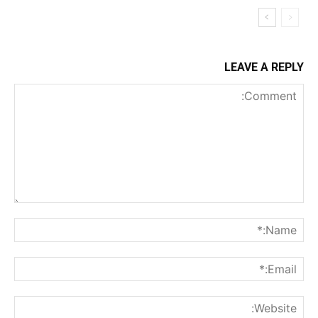
LEAVE A REPLY
Comment:
me:*
ail:*
ite: