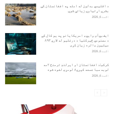
د اقلیمي بدلون له امله په افغانستان کې
بشري اړتیاوې زیاتې شوې
اګست 6, 2026
ایف‌بي‌آی وايي، امریکایانو په یو کال کې
د مصنوعي ځیرکتیا د درغلیو له لارې ۸۹۳
میلیون ډالره زیان کړی
اګست 6, 2026
کرکټ:د افغانستان او ایرلنډ ترمنځ ۲مه
لوبه سبا جمعه کېږي؛ لومړۍ لغوه شوه
اګست 6, 2026