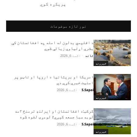
پرېکړه کوي
نور تازه موضوعات
د اقلیمي بدلون له امله په افغانستان کې
بشري اړتیاوې زیاتې شوې
تاند
-
اګست 6, 2026
خبرونه
امریکا او برېتانیا د اروپا او ناټو پر
امنیت خبرې کړې دي
S.Sapai
-
اګست 6, 2026
خبرونه
کرکټ:د افغانستان او ایرلنډ ترمنځ ۲مه
لوبه سبا جمعه کېږي؛ لومړۍ لغوه شوه
S.Sapai
-
اګست 6, 2026
خبرونه