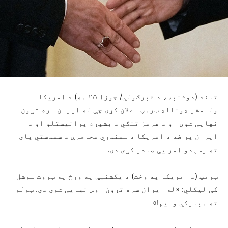
تاند (دوشنبه، د غبرګولي/ جوزا ۲۵ مه) د امریکا
ولسمشر ډونالډ ټرمپ اعلان کړی چې له ایران سره تړون
نهایی شوی او د هرمز تنګي د بشپړه پرانیستلو او د
ایران پر ضد د امریکا د سمندري محاصرې د سمدستي پای
ته رسېدو امر یې صادر کړی دی.
ټرمپ (د امریکا په وخت) د یکشنبې په ورځ په ټروت سوشل
کې لیکلي: «له ایران سره تړون اوس نهایی شوی دی. ټولو
ته مبارکي وایم!»