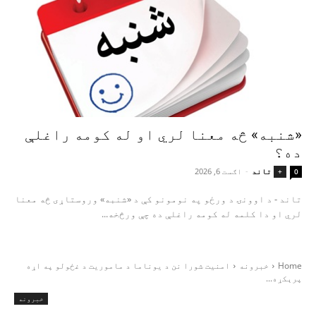
«شنبه» څه معنا لري او له کومه راغلې
ده؟
تاند
-
اګست 6, 2026
+
0
تاند - د اوونۍ د ورځو په نومونو کې د «شنبه» وروستاړی څه معنا
لري او دا کلمه له کومه راغلې ده چې ورڅخه...