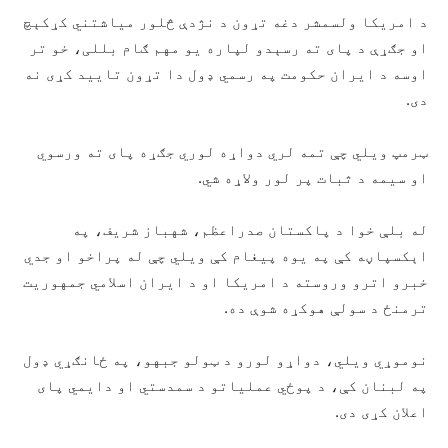
د امریکا ولسمشر دغه تړون د نژدې څلور میاشتني کړکېچ
او جګړې د پای ته رسېدو لپاره یو مهم ګام بللی، خو تر
اوسه د ایران حکومت په رسمي ډول دا تړون تایید کړی نه
دی.
ټرمپ ویلي چې تمه لري دواړه لوري جګړه پای ته ورسوي
او سیمه د ثبات پر لور ولاړه شي.
له بلې خوا د پاکستان صدراعظم، شهباز شریف، په
اېکسپاڼه کې په یوه پیغام کې ویلي چې له پراخو او جدي
خبرو اترو وروسته د امریکا او د ایران اسلامي جمهوریت
ترمنځ د سولې هوکړه شوې ده.
نوموړي ویلي، دواړو لورو د ټولو جبهو، په ځانګړي ډول
په لبنان کې، د پوځي عملیاتو د سمدستي او دایمي پای
اعلان کړی دی.