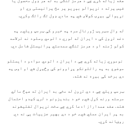
هغه زیاته کړې چې د هرمز تنګی به له هر ډول محصول یا
فیس پرته د نړیوالو بېړیو پر مخ پرانیستی وي او
نړیوالې بېړۍ کولای شي په عادي ډول تګ راتګ وکړي.
له وال سټریټ ژورنال سره په خبرو کې ټرمپ ویلي، په
دغه تړون کې د ایران له لوري د اتومي وسلود نه ترلاسه
کولو ژمنه او د هرمز تنګي سمدستي پرانیستل شامل دي.
نوموړي زیاته کړې چې د ایران د اتومي موادو د ایستلو
موضوع به په راتلونکو پړاوونو کې وڅېړل شي او اوس په
دې برخه کې بېړه نه شته.
ټرمپ ویلي چې د دې تړون له مخې به ایران ته هېڅ مالي
مرسته ورنه کړل شي، خو د بندیزونو د لرې کېدو احتمال
شته. هغه همداراز ادعا کړې چې سخت نړیوال تفتیشونه
به پر ایران عملي شي، خو د دې بهیر جزییات یې نه دي
روښانه کړي.