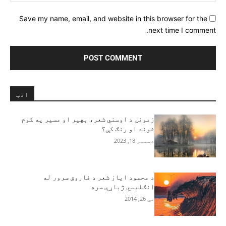
Save my name, email, and website in this browser for the
next time I comment.
ادب
زمونږ د اوسني شعر، بهیر او مسیر په کوم
خوند او رنګ کې؟
دسمبر 18, 2023
د محمود ایاز شعر د فاروق سرور له
انګلیسي ژباړې سره
مې 26, 2014