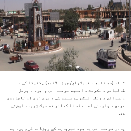
تاند (سه شنبه د غبرګولي/ جوزا ۱۹مه) پکتیکا کې د
طالبانو د حکومت د امنیه قومندانۍ وایي، د برمل
ولسوالۍ د ډنګر لیګډ په سیمه کې د یوې زړې او ناچاودې
مرمۍ د چاودنې له امله ۱۱ کسانو ته مرګ ژوبله اوښتې
ده.
یادې قومندانۍ په یوه خبرپاڼه کې روښانه کړې چې، په