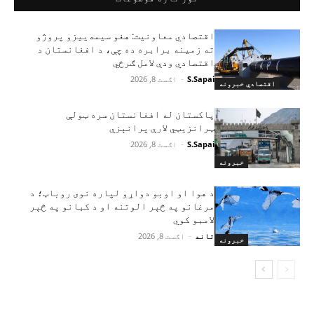
اقتصادي معاونیت: هغو سیمه‌ییزو پروژو
ته زمینه برابره ده چې، د افغانستان د
اقتصادي ودې لامل ګرځي
S.Sapai
-
اګست 8, 2026
اقتصادي خبرونه
پاکستان له افغانستان سره ټولې
ټرانزیټي لارې پرانېزي
S.Sapai
-
اګست 8, 2026
خبرونه
د هوا او اوبو دواړو لپاره نوی روباټ؛ د
مرغانو په څېر الوتنه او د کبانو په څېر
لامبو کوي
تاند
-
اګست 8, 2026
خبرونه