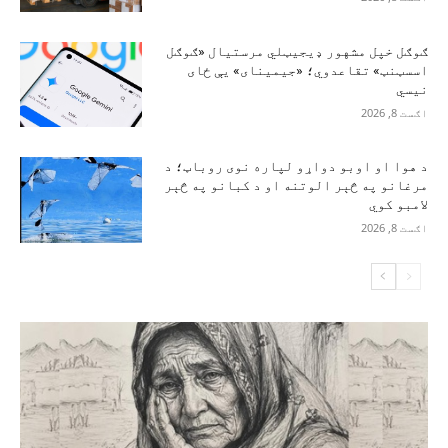
ګوګل خپل مشهور ډیجیټلي مرستیال «ګوګل
اسسټنټ» تقاعدوي؛ «جیمینای» یې ځای
نیسي
اګست 8, 2026
د هوا او اوبو دواړو لپاره نوی روباټ؛ د
مرغانو په څېر الوتنه او د کبانو په څېر
لامبو کوي
اګست 8, 2026