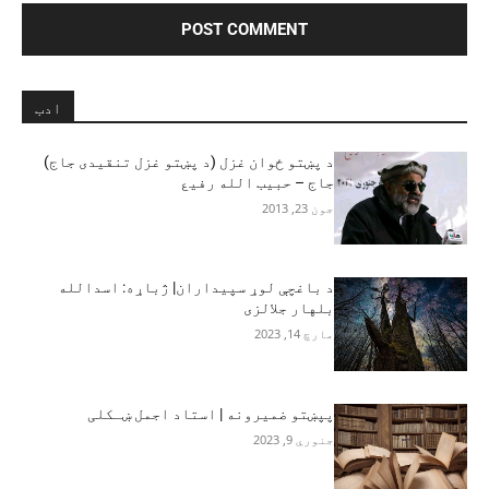
ادب
د پښتو ځوان غزل (د پښتو غزل تنقيدی جاج)
جاج – حبیب الله رفیع
جون 23, 2013
د باغچې لوړ سپیداران| ژباړه: اسدالله
بلهار جلالزی
مارچ 14, 2023
پپښتو ضمیرونه | استاد اجمل ښـکلی
جنوري 9, 2023