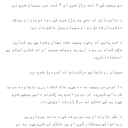
دې پېښه کې ۷ تنه وژل شوي او ۴ تنه نور ټپيان شوي دي.
د مالوماتو له مخې په وژل شوو کې دوه لویان او پنځه
ماشومان شامل دي او ټپيان ټول ماشومان دي.
د خبرپاڼې له مخې، پېښه هغه مهال وشوه چې یو کباړي
هڅه کوله مرمۍ د ارې په وسیله ټوټه او له فلزي توکو یې
استفاده کړي.
ټپیان روغتیايي مرکزونو ته لېږدول شوي دي.
دا لومړنۍ پېښه نه ده چې، عام خلک د زړې ناچاوده مرمۍ
قرباني کېږي، تر دې وړاندې په ځلونو داسې پېښې شوي
چې، په کې خلکو ته مرګ ژوبله اوښتې ده.
د نظر خاوندان په دې برخه کې د عامه پوهاوي پر
زیاتوالي ټینګار کوي او پر خلکو غږ کوي چې، په دې