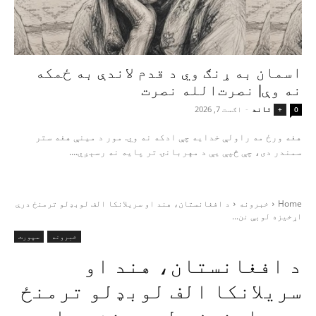
اسمان به ړنګ وي د قدم لاندې به ځمکه
نه وې| نصرت‌الله نصرت
تاند
-
اګست 7, 2026
+
0
هغه ورځ مه راولې خدایه چې ادکه نه وي. مور د مینې هغه ستر
سمندر دی، چې څپې یې د مهربانۍ تر پایه نه رسېږي....