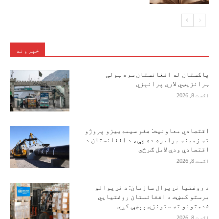
خبرونه
پاکستان له افغانستان سره ټولې
ټرانزیټي لارې پرانېزي
اګست 8, 2026
اقتصادي معاونیت: هغو سیمه‌ییزو پروژو
ته زمینه برابره ده چې، د افغانستان د
اقتصادي ودې لامل ګرځي
اګست 8, 2026
د روغتیا نړیوال سازمان: د نړیوالو
مرستو کمښت د افغانستان روغتیايي
خدمتونو ته ستونزې پېښې کړي
اګست 8, 2026