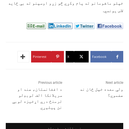
خپلو ماشومانو ته پام وکړي څو زړو اوسپنو ته بې ځایه
لاس یونسي.
E-mail
LinkedIn
Twitter
Facebook
Pinterest
X
Facebook
Previous article
Next article
ولې معده خپل ځان نه
د افغانستان، هند او
هضموي؟
سریلانکا الف لوبډلو
ترمنځ درې اړخیزه لوبې
نن پیلېږي
نور تازه موضوعات