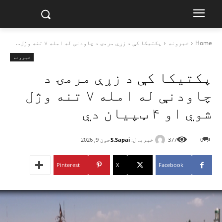
Home
خبرونه
پکتیکا کې د زړې مرمۍ د چاودنې له امله ۷ تنه وژل...
خبرونه
پکتیکا کې د زړې مرمۍ د
چاودنې له امله ۷ تنه وژل
شوي او ۴ ټپيان دي
خبریال:
S.Sapai
0
377
جون 9, 2026
Pinterest
X
Facebook