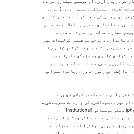
ل لوی زیان اړوي او موسمی بیکاري لري. د
ولات (شیدی، پوستکی، غوښه اووړۍ) لري،
ای شي. په دې کې د هر کور دوه- درې څاروی
ه چې د مالدارۍ عصری یا اقلاً نیمه عصري
بینی حصار د مالداری فارم، د هډې د
ن د مالدارۍ د برخې یو شمیر تولیدات بهر
 خو د دې په پرتله موږته ژوندي څاروي او
میر ژوندی څاروي په فزیکي کار(قلبه،
 په کاریږي. دغې تقاضا ته له وارداتي
دی، دا ځکه چې زموږ خاورې زیاتره منرالي
نشیل لري. دغه سکتور کولای شي چې د
 او بهرنۍ سوداګري کې واردات تعویض کړي.
موږ د څارویو د روزنی فزیکي چوکاټ (physical frame work) دهغی موسساتي (institutional
و اقتصادی چوکاټ (Eco. Framework) پورې نه دی رسولی. د موسساتی چوکاټ له پلوه
ه په زړه پورې بوختیا او د بیوزلو له
ه مالدارۍ کې ښځې هم بوختېدای شي(کورنی