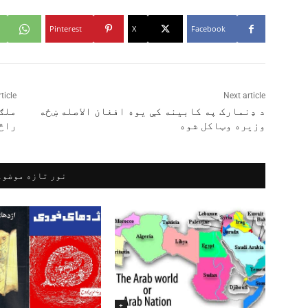
Pinterest
X
Facebook
ticle
Next article
د ډنمارک په کابینه کې یوه افغان الاصله ښځه
ملګر
وزیره وټاکل شوه
راڅ
نور تازه موضوع
+