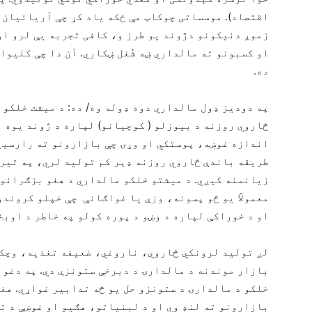
اقتصاد). موسساتی چوکاټ مې ځکه یاد کړ چې آریائیان 
زموږ دنیکونو دژوند یو طرز و، کافی تجربه یې لرو او
او کسبونو ته مالداري ښه شُغل ښکاري. آن دا چې کلیوا
ده.
په دودیز ډول مالداري دوه ډوله وه/ ده: د میشت خلکو
څاروي روزنه د بیوزلو ( کوچیانو) لپاره د ژوند یوه و
اندازه غوښه، پوستکي او وړۍ چې بازارونو ته رارسیږي
طریقه باندې څاروي روزنه ډېر کم تولید لري، په تیره
زیانمنه کیږي. د میشتو خلکو مالداري د هغو بزګرانو 
معمولاً یو څو پسونه، وزې یا غواګانې چې خپلو کروندو
او د خوراکې لپاره د وښو د پوره کولو په خاطر د اوبخ
لږ تولید لرونکي څاروي، ناروغي، ضعیفه تغذیه، وچکا
بازار موندنه د مالدارۍ د دبرخې ستونزې دي. په دغو 
خلکو د مالدارۍ د ستونزو حل یو څه تدابیر غواړي. هغ
بازارونو ته لنډ وي او د لبنیاتو، هګیو او غوښې د ت