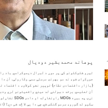
پوهاند محمدبشیر دودیال
تېرو شلوکلونو کې پر موږ د لبرال دیموکراسي باد را 
جوړکړای شو، نه مو بهرنۍ مرستې سمې وکارولې. آن دا چې
(بازار داقتصادی نظام) توپیر نشو کولای، د اقتصاد ت
آن تعلیمي برخه د ټولنې له عیني واقعیتونو لرې وه، 
نړۍ په بیړه DGs
ټکیو ته ګورو، سرمو ګنکس شي چې دا یې لا څه شی دي؟ (ا