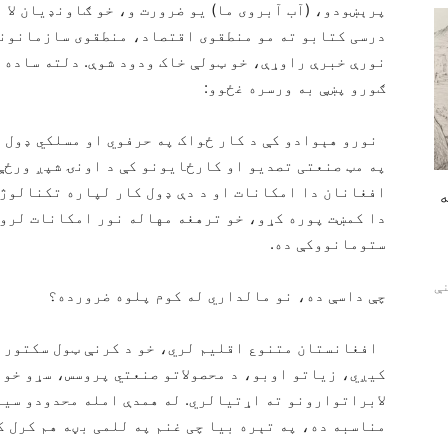
پرېښودو، (آب آبروی ما) یو ضرورت و، خو ګاونډیان لا 
نورې خبرې راوړې، خو ټولې خاک ودود شوې. دلته ساده 
ګورو پښې به ورسره غځوو:
نورو هېوادو کې د کار ځواک په حرفوي او مسلکي ډول 
په مټ صنعتی تصدیو او کارځایونو کې د اونۍ شپږ ورځې 
افغانان دا امکانات او د دې ډول کار لپاره تکنالوژی
ه
دا کمښت پوره کړو، خو ترهغه مهاله نور امکانات لرو، 
ستومانووکې ده.
ور د مینې
چې داسې ده، نو مالداري له کوم پلوه ضرورده؟
افغانستان متنوع اقلیم لري، خو د کرنې ټول سکتور ک
کیږي، زیاتو اوبو، د محصولاتو صنعتي پروسس، سړو خون
لابراتوارونو ته اړتیالري. له همدې امله محدودو سیم
مناسبه ده، په تېره بیا چی غنم په للمی بڼه هم کرل ک