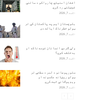
افغان امنیتي چارواکو د ساتنې
غوښتنې رد کړې
اګست 7, 2026
بلوچستان اوس په پاکستان کې تر
ټولو خطرناک ایالت دی
اګست 7, 2026
ولې ګرمي انسانان غوسه‌ناکه او
بدخلقه کوي؟
اګست 7, 2026
ستورپوهانو د لمر د سطحې تر
ټولو روښانه عکسونه او
ویډیوګانې ثبت کړې
اګست 7, 2026