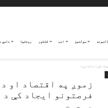
المونه
ټولنیز
ادب
کلتور
روغتیا
داسې ه
اد کې د مالداري...
زموږ په اقتصاد او د 
فرصتونو ایجاد کې د 