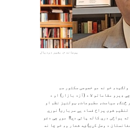
پوهاند م. بشیر دودیال
ولګېد، خو نه مو خصوصی سکتور سم
 ډېرو مقاماتو لا د (آزد بازار) او د
ر څنګ، سیاست، مطبوعات، ټولنیز نظم او
تنظیم شوی پراخ فساد یې سرباری! نورې
M راونغاړله او دادی SDGs نغاړلو ته یواځی درې کاله پاتې دي!! موږ چې دغو
فغانستان د وصل کړۍ) ښه شعار و، خو چا نه