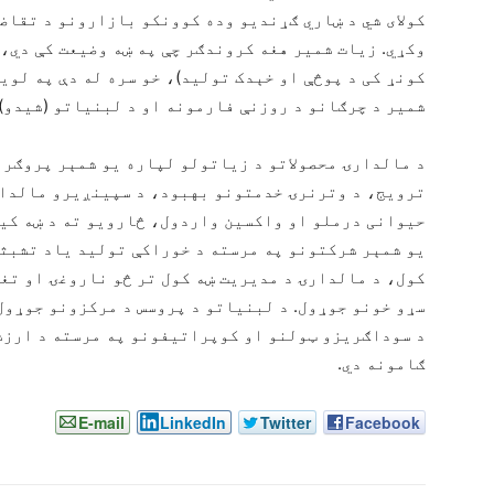
کولای شي د ښاري ګړندیو وده کوونکو بازارونو د تقاض
وکړي. زیات شمیر هغه کروندګر چې په ښه وضیعت کې دي،
کونړ کی د پوڅې او خېدک تولید)، خو سره له دې په لوی
شمیر د چرګانو د روزنې فارمونه او د لبنیاتو (شیدو) 
د مالدارۍ محصولاتو د زیاتولو لپاره یو شمېر پروګرا
ترویج، د وترنرۍ خدمتونو بهبود، د سپینږیرو مالدا
حیوانی درملو او واکسین واردول، څارویو ته د ښه کی
یو شمېر شرکتونو په مرسته د خوراکې تولید یاد تشبث
کول، د مالدارۍ د مدیریت ښه کول تر څو ناروغۍ او تغ
سړو خونو جوړول. د لبنیاتو د پروسس د مرکزونو جوړول 
د سوداګریزو ټولنو او کوپراتیفونو په مرسته د ارز
ګامونه دي.
E-mail
LinkedIn
Twitter
Facebook