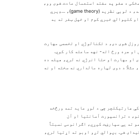
مخکی د هغو په مفته استعمال عادت شوی وو،
درسی کتابو ته مو منطقوی اقتصاد، منطقوی سازمانونه، د لوبې نظریه (game theory)، …ډېرې
او کلیوالي خبرې کوم او خپل ټغر ته به
روزل شوی دی، د تکنالوژي او تخصصی مهارت
او هره ورځ اته- نهه ساعته کار کوي.
 او مهارت او حتا انرژي نه لري، هیله ده
مثلاً د دوی لپاره مالداري نه سخته او نه
ې هارتیکلچر چې د لوړ عاید تمه ورڅخه
و، د ترانسپورت آسانتیا او آن
و ته یې سپارښت کیږي، اګرانومی نسبتاً
یدای شی. بڼوالي لږو اوبو ته اړتیا لري،