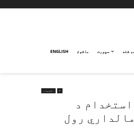
م شته
سپورت
ماشوم
ENGLISH
+
اقتصاد
استخدام د
مالداري رول