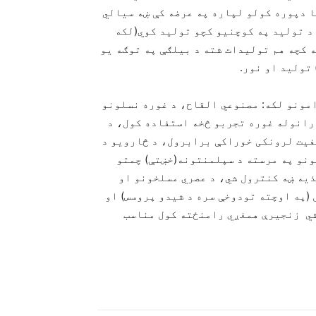
ا دپوره کولو لپاره په عرضه کې ښه سیالي
 د تولید په کوچنیو کچو تولید کوي(لکه
ه کچه هم تولیدات شته د بیلګې په توګه یو
تولید او نور.
مونو لکه: مصنوعي القاح، د غوره نسلونو
رانوله غوره تجربو څخه استفاده کول، د
فیت لرونکی خوراکې برابرول، د څارویو د
ونو په مرسته د سپلمنتونه(خښتې) چمتو
ذیه ښه کنترول شي، د عصري مسلخونو او
(په اوچته تودوخې سره د شیدو پروسس) او
شي زنجیرې همغږي رامنځته کول مناسب