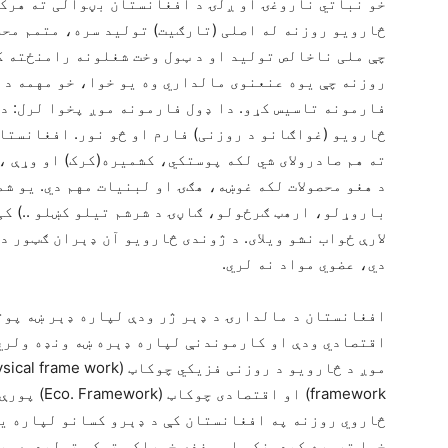
خو نباتي ناروغۍ او ږلۍ د افغانستان بڼوالی ته هرکا
څارویو روزنه له اصلی (تارګیت) تولید سره، متمم محص
چې ملی ناخالص تولید او د ټول وخت شغلونه رامنځته کول
روزنه چې یوه عنعنوی مالداري وه یو خوا، خو مهمه داد
فارمونه تاسیس کړو. دا ډول فارمونه موږ پخوا لرل: د
څارویو (غواګانو د روزنی) فارم او څو نور. افغانستا
ته هم صادرولای شي لکه پوستکي، کشمیره(کرک) او وړې ،
د هغو محصولات لکه غوښه، هګۍ او لبنیات مهم دي. یو ش
باروړلو، ارهټ ګرځولو، ګاڼۍ د شرشم تیلو کښلو ..) کی
لارې ځواب نشو ویلای. د ژوندی څارویو آن ډېران ګټور 
دي، عضوي مواد نه لري.
افغانستان د مالدارۍ د ډېر ژر ودې لپاره ډېر ښه پوتا
اقتصادي ودې او کارموندنې لپاره ډېره ښه ونډه ولري
framework) ا
څاروي روزنه په افغانستان کې د ډېرو کسانو لپاره یو
خوا ترسره کېدونکی او مغذي خوراکي توکي تولیدوي. پ