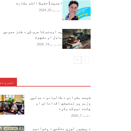
اهمیت | حفيظ الله بشارت‎
اپریل 20, 2024
په اوسنۍ شاعرۍ کې د طنز عمومي
ماډل او مفهوم
فبروري 19, 2026
خبرونه
شیعه مشرانو د طالبانو د عدلیې
وزیر پر تبعیضي اقداماتو او
چلند نیوکه وکړه
اګست 7, 2026
د پېښور لوړې محکمې د پخوانیو