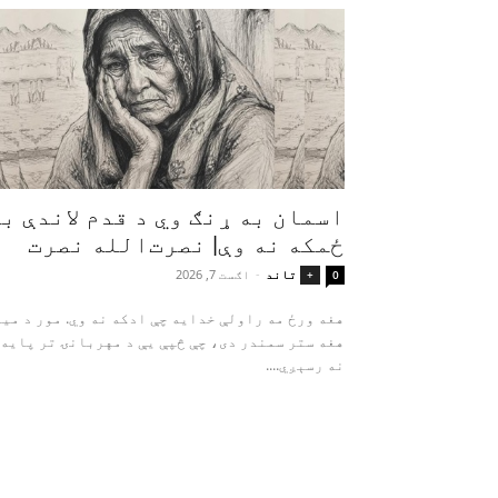
اسمان به ړنګ وي د قدم لاندې ب
ځمکه نه وې| نصرت‌الله نصرت
تاند
-
اګست 7, 2026
+
0
هغه ورځ مه راولې خدایه چې ادکه نه وي. م
هغه ستر سمندر دی، چې څپې یې د مهربانۍ تر پایه
نه رسېږي....