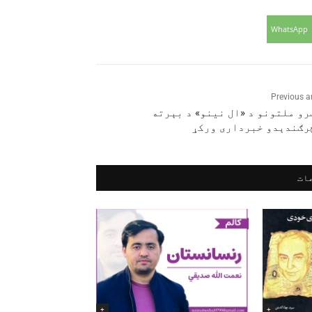
WhatsApp
Previous ar
و ملتونو د «ال نینو» د بېرته
رګندېدو خبرداری ورکړ
ات
+
+