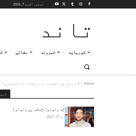
جمعه, اګست 7, 2026
تاند
کورپاڼه
خبرونه
مقالې
ک
Home
+
زموږ په اقتصاد او د استخدام د فرصتونو ایج
ادب
څه ولولو؟ څنګه یې ولولو؟
مې 27, 2021