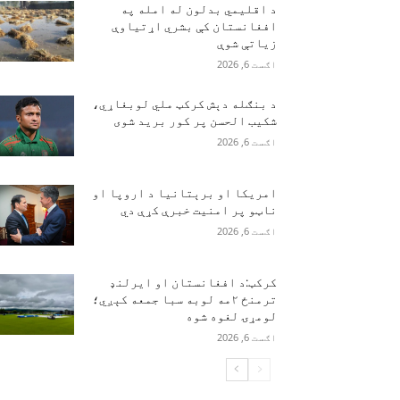
د اقلیمي بدلون له امله په
افغانستان کې بشري اړتیاوې
زیاتې شوې
اګست 6, 2026
د بنګله دېش کرکټ ملي لوبغاړي،
شکیب الحسن پر کور برید شوی
اګست 6, 2026
امریکا او برېتانیا د اروپا او
ناټو پر امنیت خبرې کړې دي
اګست 6, 2026
کرکټ:د افغانستان او ایرلنډ
ترمنځ ۲مه لوبه سبا جمعه کېږي؛
لومړۍ لغوه شوه
اګست 6, 2026