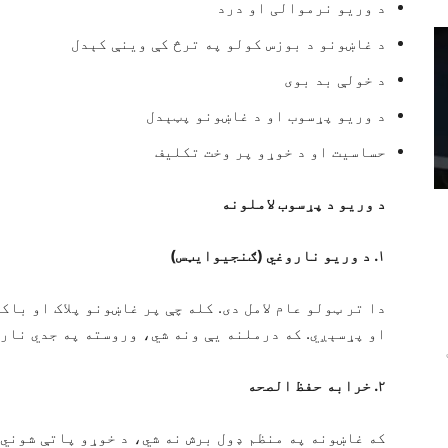
د وریو نرموالی او درد
د غاښونو د بوزس کولو په ترڅ کې وینې کېدل
د خولې بد بوی
د وریو پړسوب او د غاښونو پټېدل
حساسیت او د خوړو پر وخت تکلیف
د وریو د پړسوب لاملونه
۱
.
د وریو ناروغي (ګنجیوایټس)
دا تر ټولو عام لامل دی. کله چې پر غاښونو پلاک او ب
او پړسېږي. که درملنه یې ونه شي، وروسته په جدي نا
۲
.
خراب
ه
حفظ الصحه
که غاښونه په منظم ډول برش نه شي، د خوړو پاتې شوني