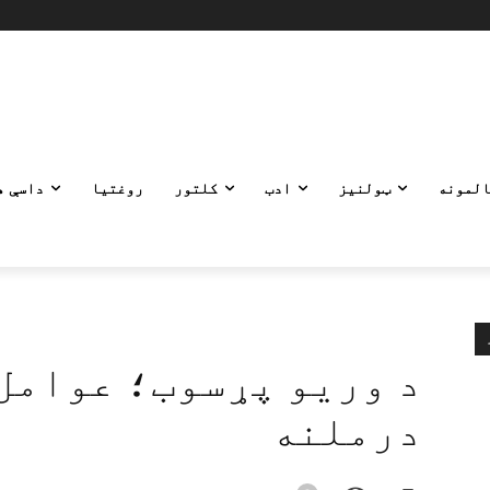
المونه
ټولنیز
ادب
کلتور
روغتیا
داسې ه
د وریو پړسوب؛ عوامل
درملنه