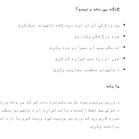
څنګه یې مخه ونیسو؟
په ورځ کې لږ تر لږه دوه ځله غاښونه برش کړئ
هره ورځ فلاس وکاروئ
له سګرېټو او نسوارو ډډه وکړئ
خوږ او زیانمن خواړه کم کړئ
د غاښونو منظمه معاینه وکړئ
پایله
د وریو پړسوب یوه عامه ستونزه ده، خو که پر وخت ورت
د خولې ښه حفظ الصحه، سالم خواړه او د غاښونو منظم 
غوره لارې دي. که ورۍ مو پړسېدلې، وینه کوي یا درد لر
مراجعه وکړئ.