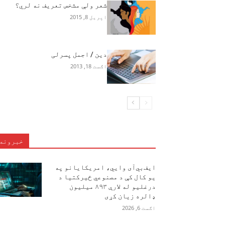
شعر ولې مشخص تعريف نه لري؟
اپریل 8, 2015
دین / اجمل پسرلی
اګست 18, 2013
خبرونه
ایف‌بي‌آی وايي، امریکایانو په
یو کال کې د مصنوعي ځیرکتیا د
درغلیو له لارې ۸۹۳ میلیون
ډالره زیان کړی
اګست 6, 2026