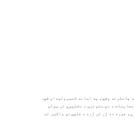
ه پاملرنه وشي، په اسانه کنټرولېدای شي.
معاینات د دې ستونزې د مخنیوي تر ټولو
ي، غوره ده ژر تر ژره د غاښونو ډاکټر ته