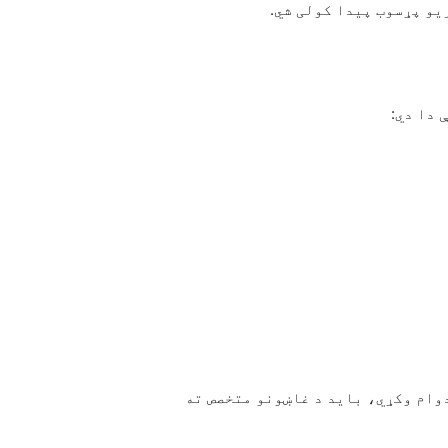
یو پړسوب پیدا کولی شي.
 دا دي:
وام وکړي، باید د غاښونو متخصص ته