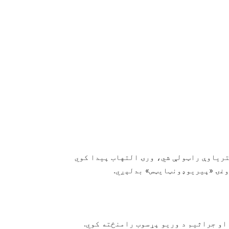
اکتریاوې راټولې شي، ورۍ التهاب پیدا کوي
روغۍ «پیریوډونټایټس» بدلېږي.
 او جراثیم د وریو پړسوب رامنځته کوي.