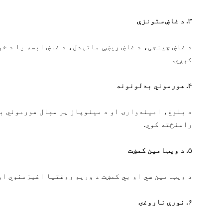
۳
.
د غاښ ستونزې
د غاښ چینجی، د غاښ ریښې ماتېدل، د غاښ ابسه یا د خو
کېږي.
۴
.
هورموني بدلونونه
د بلوغ، امیندوارۍ او د مینوپاز پر مهال هورموني ب
رامنځته کوي.
۵
.
د
ویټامین کمښت
د ویټامین سي او بي کمښت د وریو روغتیا اغېزمنوي او 
۶
.
نورې ناروغۍ