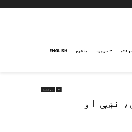
م شته
سپورت
ماشوم
ENGLISH
+
روغتیا
، نښې او