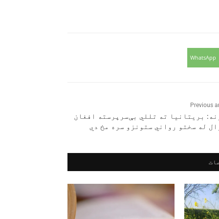
WhatsApp
Previous ar
ه: بریتانیا ته تللي بې‌سرپرسته افغان
ال له سختو رواني ستونزو سره مخ دي
ات