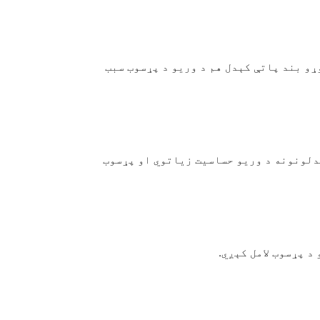
ړو بند پاتې کېدل هم د وریو د پړسوب سبب
دلونونه د وریو حساسیت زیاتوي او پړسوب
د پړسوب لامل کېږي.