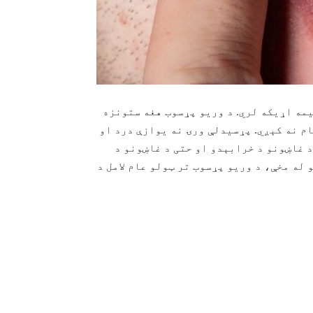
یمه اړیکه لري. د وریو پړسوب هغه ستونزه
م نه کېږي. پړسیدلې ورۍ نه یوازې درد او
د غاښونو د خرابېدو او حتی د غاښونو د
له مخې، د وریو پړسوب تر ټولو عام لامل د