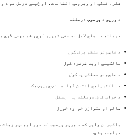
شکر، فنګي او ویروسي انتانات، او ځینې درمل هم د ور
د وریو د پړسوب درملنه
درملنه د اصلي لامل له مخې توپیر لري، خو مهمې لارې یې
د غاښونو منظم برش کول
مالګینې اوبه غرغره کول
د غاښونو مسلکي پاکول
د باکتریايي انتان لپاره انټي‌بیوټیک
د خراب غاښ درملنه یا ایستل
سالم او متوازن خواړه خوړل
ډاکټران وایي که د وریو پړسوب له دوو اوونیو زیات د
مراجعه وشي.