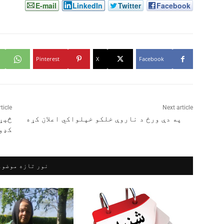
E-mail
LinkedIn
Twitter
Facebook
Pinterest
X
Facebook
ticle
Next article
په دې ورځ د ناروې خلکو خپلواکي اعلان کړه
څېړن
کډو
نور تازه موضوع