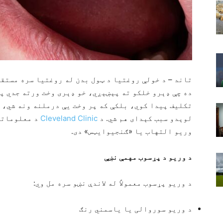
تاند – د خولې روغتیا د ټول بدن له روغتیا سره مستق
ده چې ډېرو خلکو ته پېښېږي، خو ډېری وخت ورته جدي پا
تکلیف پیدا کوي، بلکې که پر وخت یې درملنه ونه شي، 
لوېدو سبب کېدای هم شي. د
Cleveland Clinic
د معلوماتو 
وریو التهاب یا «ګنجیوایټس» دی.
د وریو د پړسوب مهمې نښې
د وریو پړسوب معمولاً له لاندې نښو سره مل وي:
د وریو سوروالی یا یاسمني رنګ