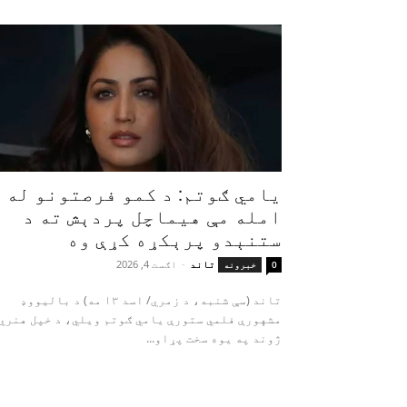
یامي ګوتم: د کمو فرصتونو له
امله مې هیماچل پردېش ته د
ستنېدو پرېکړه کړې وه
تاند
-
اګست 4, 2026
0
خبرونه
تاند (سې شنبه، د زمري/ اسد ۱۳ مه) د بالیووډ
مشهورې فلمي ستورې یامي ګوتم ویلي، د خپل هنري
ژوند په یوه سخت پړاو...