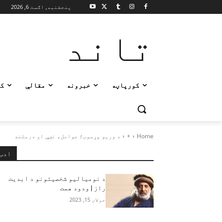
پنجشنبه, اګست 6, 2026
تاند
کورپاڼه
خبرونه
مقالې
ک
Home
+
د وریو پړسوب؛ عوامل، نښې او درملنه
ادب
د نومیالیو شخصیتونو د ابدیت
راز | ودود همت
جولای 15, 2023