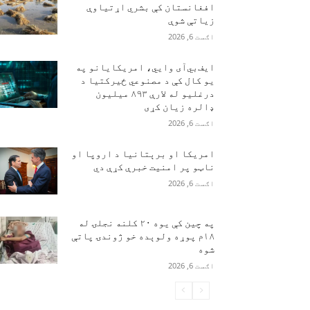
افغانستان کې بشري اړتیاوې
زیاتې شوې
اګست 6, 2026
ایف‌بي‌آی وايي، امریکایانو په
یو کال کې د مصنوعي ځیرکتیا د
درغلیو له لارې ۸۹۳ میلیون
ډالره زیان کړی
اګست 6, 2026
امریکا او برېتانیا د اروپا او
ناټو پر امنیت خبرې کړې دي
اګست 6, 2026
په چین کې یوه ۲۰ کلنه نجلۍ له
۱۸م پوړه ولوېده خو ژوندۍ پاتې
شوه
اګست 6, 2026