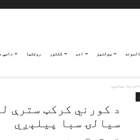
المونه
ټولنیز
ادب
کلتور
روغتیا
داسې ه
الۍ سبا پيلېږي
د کورني کرکټ سترې لو
سیالۍ سبا پيلېږي