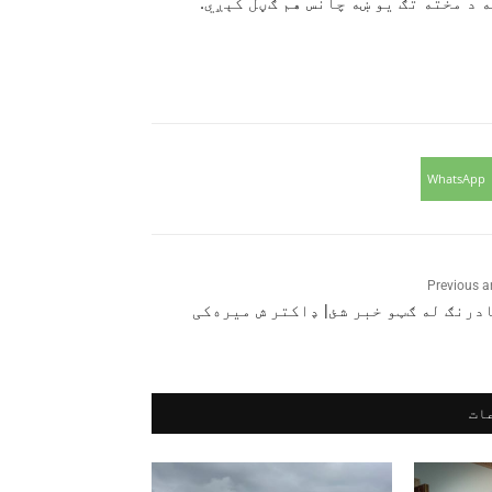
د مخته تګ یو ښه چانس هم ګڼل کېږي.
WhatsApp
Previous ar
درنګ له ګټو خبر شئ| ډاکتر ش میره‌کی
ات