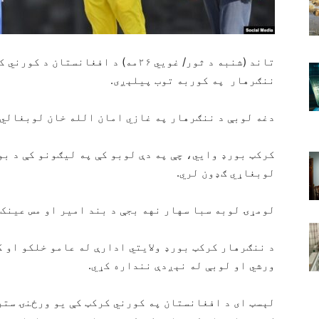
تاند (شنبه د ثور/ غويي ۲۶مه) ‏د افغ
ننګرهار په کوربه توب پيلېږی.
دغه لوبې د ننګرهار په غازي امان الله خان لوبغالي 
کرکټ بورډ وایي، چې په دې لوبو کې په لیګونو کې د ب
لوبغاړي ګډون لري.
لومړۍ لوبه سبا سهار نهه بجې د بند امیر او مس عینک
د ننګرهار کرکټ بورډ ولایتي ادارې له عامو خلکو او 
ورشي او لوبې له نېږدې ننداره کړي.
لېسټ ای د افغانستان په کورني کرکټ کې یو ورځنۍ ستر