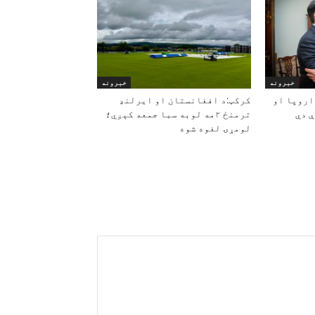
خبرونه
خبرونه
اروپا او
کرکټ:د افغانستان او ایرلنډ
 دي
ترمنځ ۲مه لوبه سبا جمعه کېږي؛
لومړۍ لغوه شوه