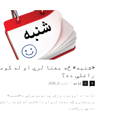
«شنبه» څه معنا لري او له کوم
راغلې ده؟
تاند
-
اګست 6, 2026
+
0
تاند - د اوونۍ د ورځو په نومونو کې د «شنبه»
وروستاړی څه معنا لري او دا کلمه له کومه راغلې
ده چې ورڅخه...