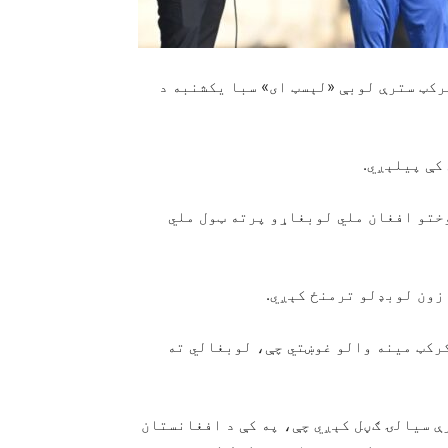
انستان د کورني کرکټ سترې لوبې «لېسټ ای» سبا یکشنبه د
کې پيلېږي.
وختو افغان ملي لوبغاړو پرته ټول ملي
 زون لوبډلو ترمنځ کېږي.
کرکټ مینه والو غوښتي چې، لوبغالي ته
ې سیالۍ ګڼل کېږي چې، په کې د افغانستان