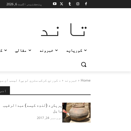
پنجشنبه, اګست 6, 2026
تاند
کورپاڼه
خبرونه
مقالې
ک
Home
خبرونه
د کورني کرکټ سترې لوبې؛ لېسټ آی سی
ادب
پرېکړه (لنډه کیسه) عبدالرقیب
سایل
نوومبر 24, 2017