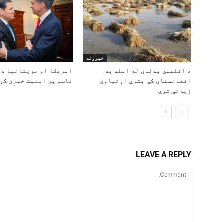
خبرونه
د اقلیمي بدلون له امله په
امریکا او برېتانیا د 
افغانستان کې بشري اړتیاوې
ناټو پر امنیت خبرې کړې
زیاتې شوې
LEAVE A REPLY