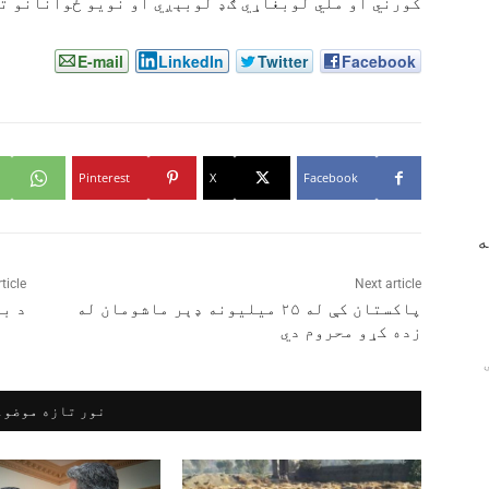
کورني او ملي لوبغاړي ګډ لوبېږي او نویو ځوانانو ته 
E-mail
LinkedIn
Twitter
Facebook
Pinterest
X
Facebook
ه
ticle
Next article
پاکستان کې له ۲۵ میلیونه ډېر ماشومان له
د با
زده کړو محروم دي
نور تازه موضوع