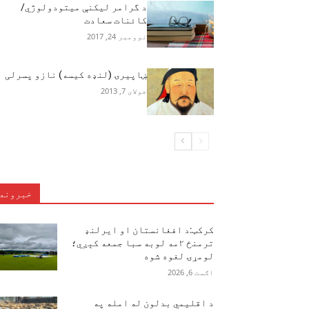
د گرامر لیکنې میتودولوژي/
کائنات سعادت
نوومبر 24, 2017
ښاپیرۍ (لنډه کیسه) نازو پسرلی
جولای 7, 2013
خبرونه
کرکټ:د افغانستان او ایرلنډ
ترمنځ ۲مه لوبه سبا جمعه کېږي؛
لومړۍ لغوه شوه
اګست 6, 2026
د اقلیمي بدلون له امله په