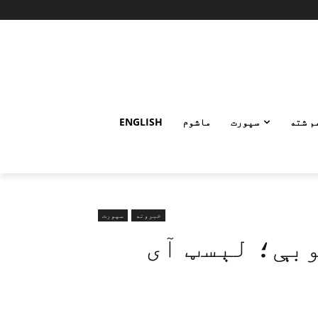
م شته
سپورت
ماشوم
ENGLISH
خبرونه
سپورت
بې؛ لېسټ آی