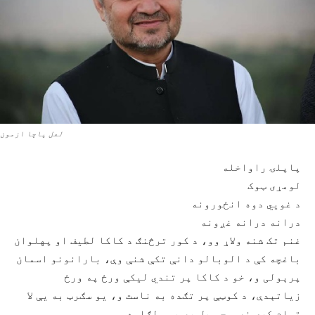
لعل پاچا ازمون
پاپلۍ راواخله
لومړی ټوک
د غويي دوه انځورونه
درانه درانه غږونه
غنم تک شنه ولاړ وو، د کور ترڅنګ د کاکا لطیف او پهلوان
باغچه کې د الوبالو دانې تکې شنې وې، بارانونو اسمان
پرېولی و، خو د کاکا پر تندي لیکې ورځ په ورځ
زیاتېدې، د کوټې پر تګده به ناست و، یو سګرټ به یې لا
تمام کړی نه و چې بل به یې ولګاوه.