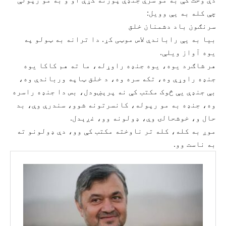
چې کله به یې وویل:
سرنګون باد دشمنان خلق
بیا به یې راباندې لاس موټی کړ. دا ترانه به ټولو په
یوه آواز ویلې.
هر شاګرد یوه، یوه جنډه راوړله، ما ته هم کاکا یوه
جنډه راوړې وه، تکه سره وه، د خلق ټاپه ورباندې وه،
بې جنډې یې څوک مکتب کې نه پرېښودل، بس دا جنډه راسره
وه، جنډه به مو رپوله، کانسرتونه شوو، سندرې وې، بد
حال و، خوشحالۍ وې، ډولونه وو، غږېدل.
موږ به کله، کله تر ناوخته مکتب کې وو، دې ډولونو ته
به ناست وو.