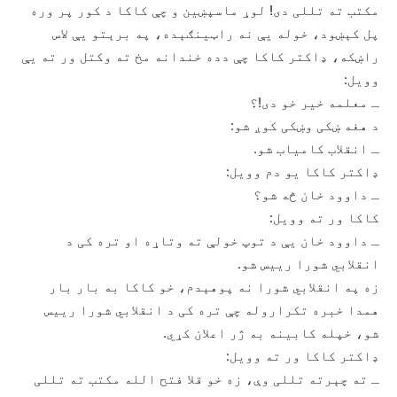
مکتب ته تللی دی! لوړ ماسپښین و چې کاکا د کور پر وره
پل کېښود، خوله یې نه راټینګېده، په برېتو یې لاس
راښکه، ډاکتر کاکا چې دده خندانه مخ ته وکتل ور ته یې
وویل:
ـ معلمه خیر خو دی!؟
د هغه ښکی وښکی کوږ شو:
ـ انقلاب کامیاب شو.
ډاکتر کاکا یو دم وویل:
ـ داوود خان څه شو؟
کاکا ور ته وویل:
ـ داوود خان یې د توپ خولې ته وتاړه او تره کی د
انقلابي شورا رییس شو.
زه په انقلابي شورا نه پوهېدم، خو کاکا به بار بار
همدا خبره تکراروله چې تره کی د انقلابي شورا رییس
شو، خپله کابینه به ژر اعلان کړي.
ډاکتر کاکا ور ته وویل:
ـ ته چېرته تللی وې، زه خو قلا فتح الله مکتب ته تللی