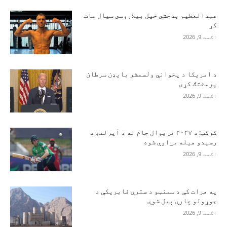
عبدالعظیم بدخشي خپل بیلاروسي سیال مات
کړ
اګست 9, 2026
د امریکا د پخواني ولسمشر بایډن سرطان
پرمختګ کړی
اګست 9, 2026
کرکټ: د ۲۰۲۷ نړیوال جام ته د آیرلنډ د
رسېدو هیله مړاوې شوه
اګست 9, 2026
په هرات کې د سمنټو د سترې فابریکې د
جوړولو چارې پیل شوې
اګست 9, 2026