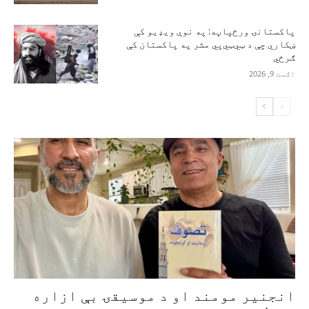
پاکستانۍ ورځپاڼه: په نوې ویډیو کې
ښکاري چې د ټي‌ټي‌پي مشر په پاکستان کې
ګرځي
اګست 9, 2026
انجنیر مومند او د موسیقۍ بې‌ ازاره