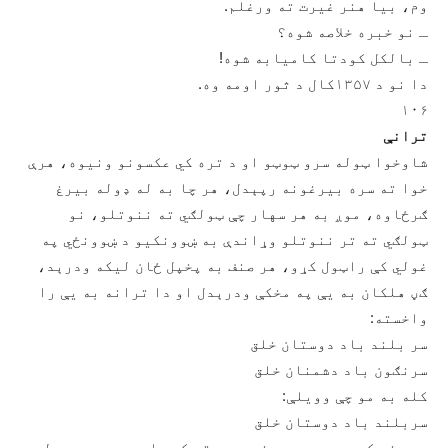
وم، بیا هنر غیرت ته ورغلم.
ـ نو خبره خلاصه شوه؟
ـ بالکل کودتا کامیابه شوه!
دا نو د ۱۳۵۷کال د ثور اومه وه.
۱۰۶
ترانې
شاوخوا ټوله سرو ټوټو او د تره کي عکسونو ونیوه، هرې
خوا ته سره بیرغونه رپېدل، هر چا به له ډوله بیرغ
ګرځاوه، موږ به هر سهار چې ټولګي ته ننوتلو، نو
ټولګي ته تر ننوتلو وړاندې به ښوونکیو د ښوونځي په
غولي کې راټول کړو، هر صنف به پخپل ځان لیکه ودرېد،
ګڼ هلکان به یې په مخکې ودرېدل او دا ترانه به یې را
واخسته:
سر بلند باد دوستان خلق
سرنګون باد دشمنان خلق
کله به مو چې وویلې:
سربلند باد دوستان خلق
دې وخت کې به مو سرې جنډې پورته کړې او و به مو رپولې