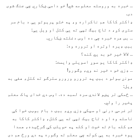
ـ خبره به وروسته معلومه شي! خو داسې ښکاري چې جنګ شوی
دی.
ډاکتر کاکا هم ناکراره و، په ختو پرېوتو یې د بام سر
ستړی کړ، د تاج بېګ تپې ته یې کتل او ویل یې:
ـ بس هره خبره چې ده اوس دغلته ښکاري.
ببۍ ډېره اوتره او تروره وه:
ـ لالا خیر خو به یي کنه؟
ډاکتر کاکا یو سوړ اسویلی وایست:
ـ ډزې خو د خیر نه وې، وګورو!
مونږ ټولو د ببۍ په ترورو ورورو سترګو ته کتل، هغې به
ویل:
ـ ځمکې تر پښو لاندې سره لمبه ده. اوس دې خدای پاک معلم
پخیر را ولي.
تر غرمې درنې او سپکې ډزې وې، ببۍ د بام بوټۍ خوا کې
ناسته وه او د تاج بېک تپې ته یې کتل، ډاکتر کاکا به
هم کله بام ته خوت او کله په حویلۍ کې ګرځېده، همدا
یوه خبره به یې کوله چې معلم ته وګوره په دې ورځ هم دی