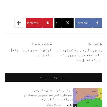
Pinterest
X
Facebook
Previous article
Next article
په چین کې د یوه کس زړه له
کونج ته شوي هېوادونه|
۴۰ ساعته درېدو وروسته
شاه زلمی
بېرته فعال شو
نور تازه موضوعات
د پامیر او واخان تاریخي،
جیوستراتیژیک، جیوپولیټیک او
جیواکونومیک ارزښت
تاند
-
اګست 9, 2026
+