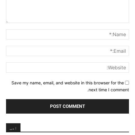
Comment:
me:*
ail:*
ite:
Save my name, email, and website in this browser for the
next time I comment.
ادب