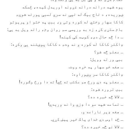
یوه شپه درانه درانه غږونه اورېدل کېده، ځمکه
ښورېده، د تاج بېګ له تپې نه سرې لمبې پورته شوې،
کاکا سهار وختي له کوره وتی و، ببۍ په ختو او پرېوتو
بام ستړی کړ، زه به ورپسې سم روان وم، راته ویل به یې:
ـ دا څه حال دی، کوټه کې کېنه!
ډاکتر کاکا له کوره و نه وت، د کاکا پوښتنه یې وکړه:
ـ معلم څه شو؟
ببې ور ته وویل:
ـ هغه خو سهار په خړه ووت.
ډاکتر کاکا سر وښوراوه:
ـ معلم په دې ورځ هم مکتب ته ځي! ته دا ورځ وګوره!
ببۍ تروره شوه:
ـ لالا څه خبره ده؟
ـ تمامه شپه مو دا ډزې وا نه ورېدې!
ـ هغه ډېر نارامه و.
ـ ځه اوس دې خدای پاک خیر پېښ کړي.
ـ لالا نو څه خبره ده؟