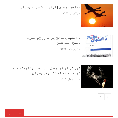
مهاجر مرغان | لیکواله: هیله پسرلی
جولای 8, 2020
د اصفهان فاتح پر ناول څو خبري|
ذبیح‌الله شفق
جنوري 12, 2026
تور غر او تیاره ښار، د سوریالیستک سبک
کیسه ده که نه؟ / ایمل پسرلی
دسمبر 6, 2025
خبرونه