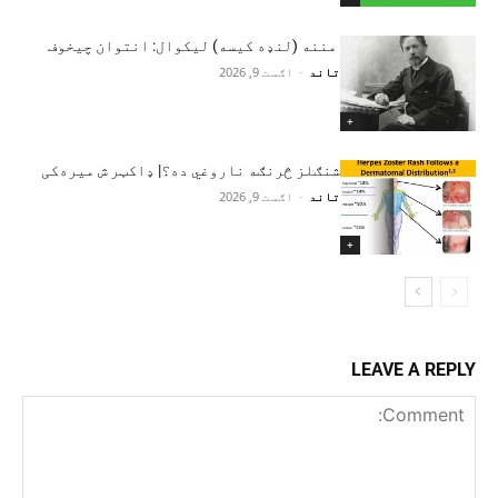
مننه (لنډه کیسه) لیکوال: انتوان چیخوف
تاند
-
اګست 9, 2026
+
شنګلز څرنګه ناروغي ده؟| ډاکټر ش میره‌کی
تاند
-
اګست 9, 2026
+
LEAVE A REPLY