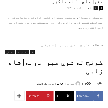
هنر| ولي الله ملکزی
تاند
-
اګست 7, 2026
+
0
موسیقي د هیجان، عاطفې، مینې او کلیوال ژوند د ماښامونو او
حسرتجنو شېبو غږیزه انځورګري ده. موسیقي یوه ناوېلې او بې‌
ژبې انګازه ده...