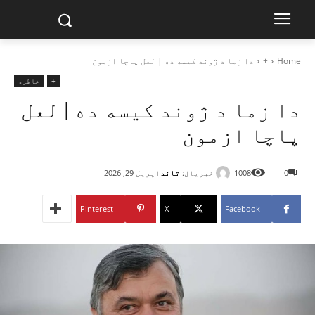
Home
+
دا زما د ژوند کیسه ده | لعل پاچا ازمون
+
خاطره
دا زما د ژوند کیسه ده | لعل
پاچا ازمون
خبریال:
تاند
0
1008
اپریل 29, 2026
Pinterest
X
Facebook