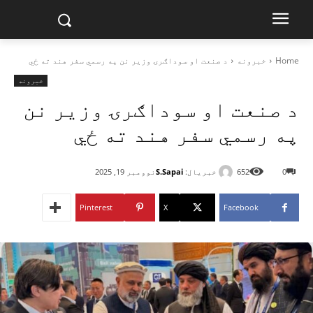
Home
خبرونه
د صنعت او سوداګرۍ وزیر نن په رسمي سفر هند ته ځي
خبرونه
د صنعت او سوداګرۍ وزیر نن
په رسمي سفر هند ته ځي
خبریال:
S.Sapai
0
652
نوومبر 19, 2025
Pinterest
X
Facebook