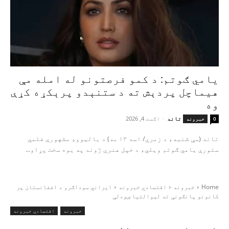
یامي ګوتم: د کمو فرصتونو له امله مې
هیماچل پردېش ته د ستنېدو پرېکړه کړې
وه
تاند
-
اګست 4, 2026
0
خبرونه
تاند (سې شنبه، د زمري/ اسد ۱۳ مه) د بالیووډ مشهورې فلمي
ستورې یامي ګوتم ویلي، د خپل هنري ژوند په یوه سخت پړاو...