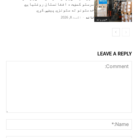
مرستو کمښت د افغانستان روغتیايي
خدمتونو ته ستونزې پېښې کړي
تاند
-
اګست 8, 2026
خبرونه
LEAVE A REPLY
Comment:
me:*