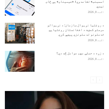
اسسټنټ» تقاعدوي؛ «جیمینای» یې ځای
نیسي
اګست 8, 2026
د روغتیا نړیوال سازمان: د نړیوالو
مرستو کمښت د افغانستان روغتیايي
خدمتونو ته ستونزې پېښې کړي
اګست 8, 2026
د زړه د حملې مهم عوامل څه دي؟
اګست 8, 2026