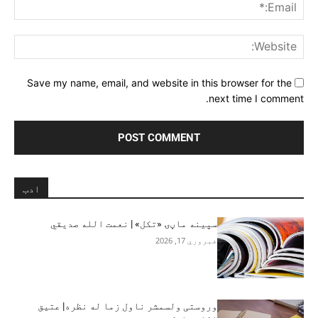
ail:*
ite:
Save my name, email, and website in this browser for the
next time I comment.
ادب
سپینه ماڼۍ «تکل» | نعمت الله صدیقي
فبروري 17, 2026
وروستی ولسمشر ناول زما له نظره| عتیق