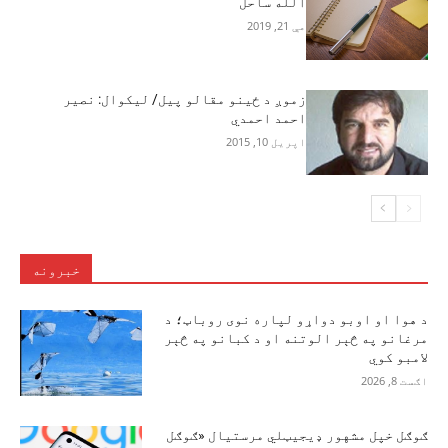
الله ساحل
مې 21, 2019
زموږ د ځينو مقالو پيل/ ليکوال: نصير
احمد احمدي
اپریل 10, 2015
خبرونه
د هوا او اوبو دواړو لپاره نوی روباټ؛ د
مرغانو په څېر الوتنه او د کبانو په څېر
لامبو کوي
اګست 8, 2026
ګوګل خپل مشهور ډیجیټلي مرستیال «ګوګل