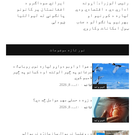
رئیس الوزراء: اړوند
ایراني سوداګرو د
ادارې دې د اقتصادي ودې
افغانستان پر کانونو
لپاره د کورنیو او
پانګونې ته لېوالتیا
بهرنیو پانګوالو د جذب
ښودلې
ټول امکانات وکاروي
نور تازه موضوعات
د هوا او اوبو دواړو لپاره نوی روباټ؛ د
مرغانو په څېر الوتنه او د کبانو په څېر
لامبو کوي
تاند
-
اګست 8, 2026
خبرونه
د زړه د حملې مهم عوامل څه دي؟
تاند
-
اګست 8, 2026
خبرونه
د روغتیا نړیوال سازمان: د نړیوالو