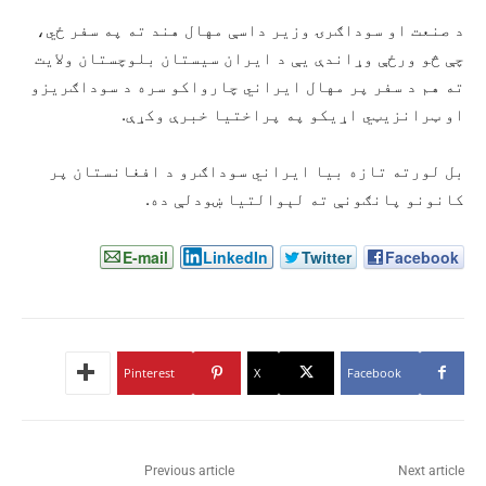
د صنعت او سوداګرۍ وزیر داسې مهال هند ته په سفر ځي،
چې څو ورځې وړاندې یې د ایران سیستان بلوچستان ولایت
ته هم د سفر پر مهال ایراني چارواکو سره د سوداګریزو
او ټرانزیټي اړیکو په پراختیا خبرې وکړې.
بل لورته تازه بیا ایراني سوداګرو د افغانستان پر
کانونو پانګونې ته لېوالتیا ښودلې ده.
E-mail
LinkedIn
Twitter
Facebook
Pinterest
X
Facebook
Previous article
Next article