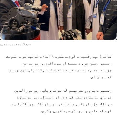
سوداګرۍ وزیر عزیزي
‏تاند ( چهارشنبه د لړم ـ عقرب ۲۸مه) د طالبانو د حکومت
رسنیو ویلي چې، د صنعت او سوداګرۍ وزیر به نن
چهارشنبه په رسمي سفر د هندوستان پلازمېنې نوي ډیلي
ته روان شي.
رسنیو د باوري سرچېنو له قوله ویلي، چې نورالدین
عزیزي به په دې سفر کې د دواړو هېوادونو ترمنځ د
سوداګریزو اړیکو، صادارتو او وارداتو پراختیا په
اړه له هندي چارواکو سره خبرې وکړي.