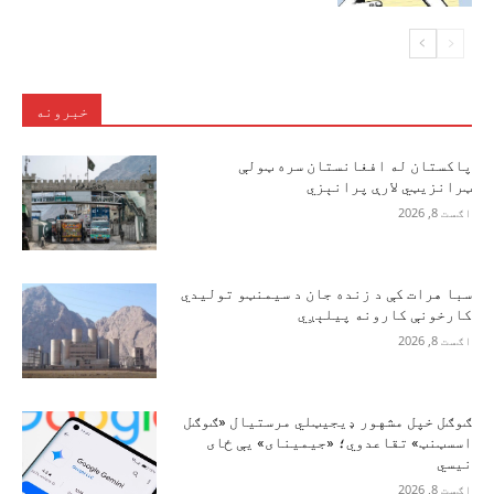
خبرونه
پاکستان له افغانستان سره ټولې
ټرانزیټي لارې پرانېزي
اګست 8, 2026
سبا هرات کې د زنده جان د سیمنټو تولیدي
کارخونې کارونه پیلېږي
اګست 8, 2026
ګوګل خپل مشهور ډیجیټلي مرستیال «ګوګل
اسسټنټ» تقاعدوي؛ «جیمینای» یې ځای
نیسي
اګست 8, 2026