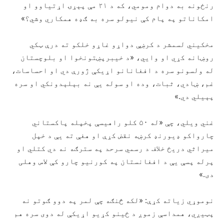
رنځونه به دوام ومومي، که د ۲۱ مې پېړۍ اړتیاوو او
امکاناتو په پام کې نیولو سره به ګډه همکاري وشي؟»
مخکیني لسمشر د کرښې دواړو غاړو خلکو ته درې ټکي
روښانه کړي او وايي، «د خیبرپښتونخوا او بلوچستان
له ولسونو سره د افغانانو اړیکې ژورې دي او احساسات،
غم، ښادي، ثبات، وده او سوله یې نه بېلېدونکي او سره
پېیلي دي.»
غني ویلي، چې «له ۵۰ کلو راهیسې پخپله پاکستاني
چارواکو ډيورنډ کرښه نقض کړې او هغې ته یې د خپل
میراثي دریځ خلاف د رسمي سرحد په سترګه نه دي کتلي او
پرله ‌پسې یې د افغانستان په کورنیو چارو کې لاس وهلی
دی.»
نوموړي زیاته کړې: «لکه څنګه چې لمر په دوو ګوتو نه
پټیږي، همداسې زموږ د ځینو کړیو اړیکې له دوی سره هم