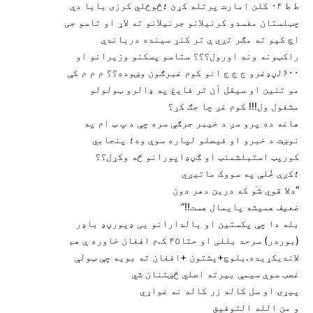
ط ط ۰۴ کلن امارت پرتله کړئ ؛څوځلي کرزی بابا دې
چټلستان مفسدو کرنیلانو جرنیلانو ته لاړ او تاسو جی
اچ کیو ته مګر تږي ې تر کنړ سینده درباندې
راکټونه ونه اورول؟؟؟ ستاسو پسکنو وزیرانو او
۶۰۰لڼډغرو ج ج ج انو کوم غبرګون وښوده؟؟ م م م کې
مو تنین او سیقل آن تر فایغ په ډالرو ټولولو
مشغول ول!!! کوم غږ چا جګ کړ؟
هاغه ده پرو سږ د خیبر جرګې سره چې د پ ټ ام په
نوښت د خبرو او فیصلو لپاره سوې وه؛ پنجابي
کورپټ استبلشمنټ او ګڼډاپورانو څه وکړل؟؟
؛کږې خُلې په سووک ماتیږي
“دلا قوي شٙو که درین دهر دون
ضعیف همیشه پایمال هست!!”
بله دا چې پکستین او بالدارانو یی ډیورڼډ باډر
(بوردر) سرحد بللی او حتا۴۵ ک.م افغان خاوره ې هم
لاندیکړیده.بلوچ+پشتون +افغان ته بویه چې ټولې
غصب سوې سیمې بیرته اصلي څښتنان شي
پیړۍ او سل کاله زر کاله نه غواړي
و من الله التوفیق