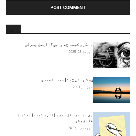
ادب
د جګړې کیسه څه وايي؟ | ایمل پسرلی
اپریل 25, 2025
ښکلا یعنې څه؟ | محمد احمدي
جون 11, 2021
بي نومه، اتل سپي؟ (لنډه کیسه) لیکوال:
خالق رشید
نوومبر 2, 2019