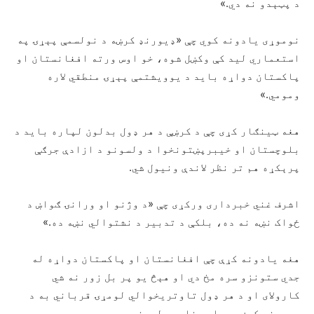
د پټېدو نه دي.»
نوموړی یادونه کوي چې «ډيورنډ کرښه د نولسمې پېړۍ په
استعماري لید کې وکښل شوه، خو اوس ورته افغانستان او
پاکستان دواړه باید د یوویشتمې پېړۍ منطقي لاره
ومومي.»
هغه ټینګار کړی چې د کرښې د هر ډول بدلون لپاره باید د
بلوچستان او خیبرپښتونخوا د ولسونو د ازادې جرګې
پرېکړه هم تر نظر لاندې ونیول شي.
اشرف غني خبرداری ورکړی چې «د وژنو او ورانۍ ګواښ د
ځواک نښه نه ده، بلکې د تدبیر د نشتوالي نښه ده.»
هغه یادونه کړې چې افغانستان او پاکستان دواړه له
جدي ستونزو سره مخ دي او هېڅ یو پر بل زور نه شي
کارولای او د هر ډول تاوتریخوالي لومړۍ قرباني به د
ډيورنډ کرښې دواړو غاړو ولسونه وي.