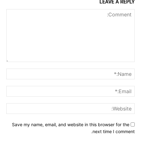
LEAVE A REPLY
Comment:
me:*
ail:*
ite:
Save my name, email, and website in this browser for the
next time I comment.