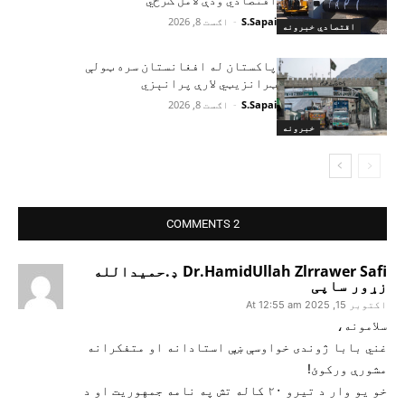
S.Sapai
-
اګست 8, 2026
اقتصادي خبرونه
پاکستان له افغانستان سره ټولې
ټرانزیټي لارې پرانېزي
S.Sapai
-
اګست 8, 2026
خبرونه
2 COMMENTS
Dr.HamidUllah Zlrrawer Safi ډ.حمیدالله
زړور ساپی
اکتوبر 15, 2025 At 12:55 am
سلامونه،
غني بابا ژوندی خواوسې ښې استادانه او متفکرانه
مشورې ورکوئ!
خو یو وار د تیرو ۲۰ کاله تش په نامه جمهوریت او د