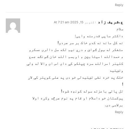
Reply
ع.شریف زاد
اکتوبر 15, 2025 At 7:21 am
سلام
داکتر ساپی قدرمنه وایی:
نه کل ماند نه کدو خاک بر سر هردو!
متفکر له ټول ګواښ ، درې نیم لکه سل دالری عسکرو
، حمدالله امیتابچن ، اوبسم الله خان ګونګه جمع
کلینر امرالله سره چپلکو کې دای اس ای والا له ډلې
وتښتید
خلک په خره نشی تښتیدلی خو دی په هلی کوپتر کې لاړ
!
تل پاتې باعزته سوله کونډه شوه!
پوکستان خو داسلام او قام په نوم هرڅه وکړه اولا
برلاسی دی.
Reply