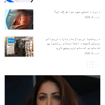
د زړه د حملې مهم عوامل څه دي؟
اګست 8, 2026
د روغتیا نړیوال سازمان: د نړیوالو
مرستو کمښت د افغانستان روغتیايي
خدمتونو ته ستونزې پېښې کړي
اګست 8, 2026