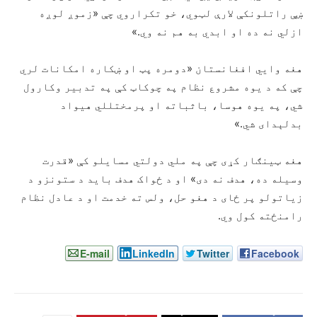
ښې راتلونکې لارې لټوي، خو تکراروي چې «زموږ لوږه
ازلي نه ده او ابدي به هم نه وي.»
هغه وايي افغانستان «دومره پټ او ښکاره امکانات لري
چې که د یوه مشروع نظام په چوکاټ کې په تدبیر وکارول
شي، په یوه هوسا، باثباته او پرمختللي هیواد
بدلېدای شي.»
هغه ټینګار کړی چې په ملي دولتي مسایلو کې «قدرت
وسیله ده، هدف نه دی» او د ځواک هدف باید د ستونزو د
زیاتولو پر ځای د هغو حل، ولس ته خدمت او د عادل نظام
رامنځته کول وي.
E-mail
LinkedIn
Twitter
Facebook