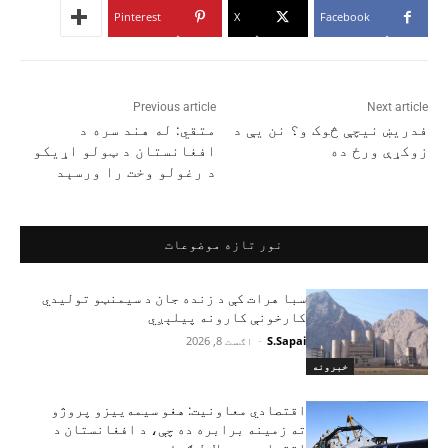
Pinterest
X
Facebook
Previous article
Next article
فدریښ نیچې څوک و؟ نن یې د
متقي: له هند سره د
زوکړې ورځ ده
افغانستان د ټولو اړیکو
د رغولو وخت را ورسېد
نور تازه موضوعات
سبا هرات کې د زنده جان د سیمنټو تولیدي
کارخونې کارونه پیلېږي
S.Sapai
-
اګست 8, 2026
خبرونه
اقتصادي معاونیت: هغو سیمه‌ییزو پروژو
ته زمینه برابره ده چې، د افغانستان د
اقتصادي ودې لامل ګرځي