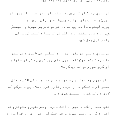
نوموړي ټینګار کړی چې د استعمار میراث او لنډمهاله
دریځونه د ټولو لپاره روښانه پايلې لري او
بریالیتوب دا دی چې له دې ترخو تجربو عبرت واخیستل
شي او د دوو مقتدرو دولتونو ترمنځ د تلپاتې سولې
بنسټ کېښودل شي.
نوموړي د ملي پرېکړو په اړه لیکلي چې «موږ د یو ستر
ملت په توګه هېڅکله لویې ملي پرېکړې په تړلو سترګو
او کڼو غوږونو نه دي کړې»،
د نوموړي په وینا، په مهمو ملي مسایلو کې «تل د عقل
جمعي او د خلکو د ارادې درناوی شوی دی»، چې د جرګو له
لارې د ولس ګډون تضمین شوی دی.
غني همدارنګه د هېواد اقتصادي او ټولنیزو ستونزو ته
اشاره کړې، ویلې یې دي، چې خلک کار غواړي او ځوانان د