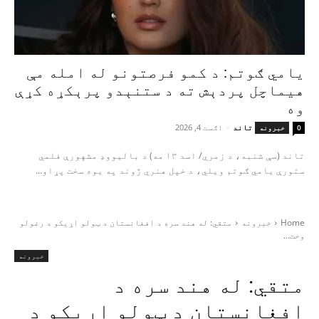
یامي ګوتم: د کمو فرصتونو له امله مې
هیماچل پردېش ته د ستنېدو پرېکړه کړې
وه
تاند
-
اګست 4, 2026
0
خبرونه
تاند (سې شنبه، د زمري/ اسد ۱۳ مه) د بالیووډ مشهورې فلمي
ستورې یامي ګوتم ویلي، د خپل هنري ژوند په یوه سخت پړاو...