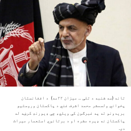
تاند (سه شنبه د تلې ـ میزان ۲۲مه) د افغانستان
پخواني ولسمشر محمد اشرف غني د پاکستان وروستیو
بریدونو ته په غبرګون کې ویلي، چې ډیورنډ کرښه له
پاکستان نه ډېره مشره او د برتانوي استعمار میراث
دی.