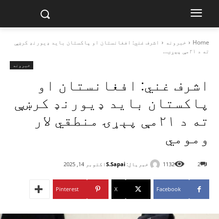
Home
خبرونه
اشرف غني: افغانستان او پاکستان باید ډیورنډ کرښې
ته د ۲۱مې پېړۍ...
خبرونه
اشرف غني: افغانستان او
پاکستان باید ډیورنډ کرښې
ته د ۲۱مې پېړۍ منطقي لار
ومومي
خبریال:
S.Sapai
2
1132
اکتوبر 14, 2025
Pinterest
X
Facebook