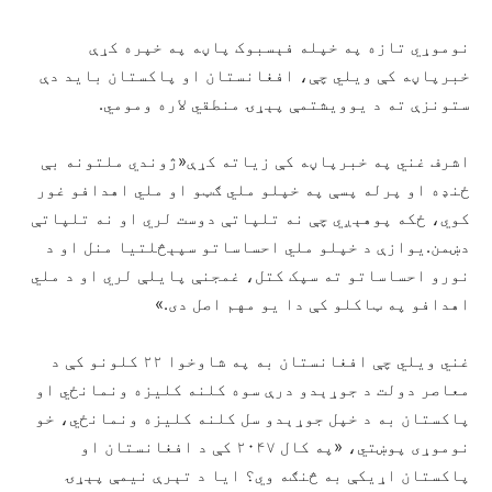
نوموړي تازه په خپله فېسبوک پاڼه په خپره کړې
خبرپاڼه کې ویلي چې، افغانستان او پاکستان باید دې
ستونزې ته د یوویشتمې پېړۍ منطقي لاره ومومي.
اشرف غني په خبرپاڼه کې زیاته کړې«ژوندي ملتونه بې‌
ځنډه او پرله ‌پسې په خپلو ملي ګټو او ملي اهدافو غور
کوي، ځکه پوهېږي چې نه تلپاتې دوست لري او نه تلپاتې
دښمن.یوازې د خپلو ملي احساساتو سپېڅلتیا منل او د
نورو احساساتو ته سپک کتل، غمجنې پایلې لري او د ملي
اهدافو په ټاکلو کې دا یو مهم اصل دی.»
غني ویلي چې افغانستان به په شاوخوا ۲۲ کلونو کې د
معاصر دولت د جوړېدو درې سوه کلنه کلیزه ونمانځي او
پاکستان به د خپل جوړېدو سل کلنه کلیزه ونمانځي، خو
نوموړی پوښتي، «په کال ۲۰۴۷ کې د افغانستان او
پاکستان اړیکې به څنګه وي؟ ایا د تېرې نیمې پېړۍ