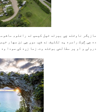
مازیګر ناوخته چې بېرته خپل کېمپ ته راغلو، ماشومان
ده چې څوک راسره په تکلیف نه شي. موږ چې نن سهار خیم
درولې و او پر مطالعې بوخته وه. زما زړه کې سودا وه چ