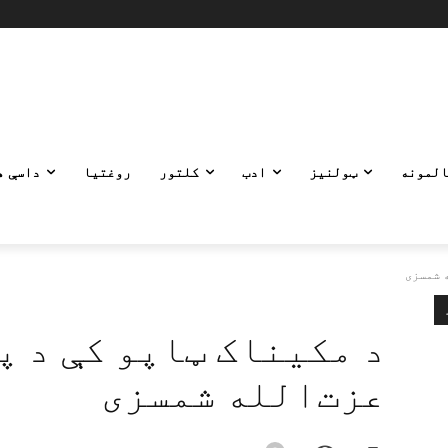
المونه
ټولنیز
ادب
کلتور
روغتیا
داسې ه
ه شمسزی
د مکیناک ټاپو کې د پ
عزت‌الله شمسزی