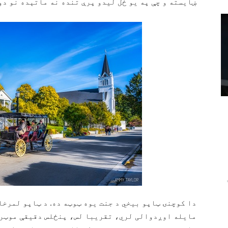
ښایسته و چې په یو ځل لیدو پرې تنده نه ماتېده نو دوی
دا کوچنۍ ټاپو بیخي د جنت یوه ټوټه ده. د ټاپو لمرخا
مایله اوږدوالی لري، تقریبا لس، پنځلس دقیقې موټر پ