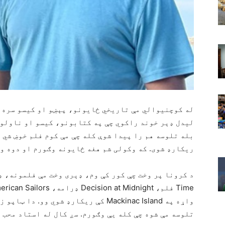
له کوچنیوالي مې تاریخي ځایونو، پېښو او کیسو سره م
لیدل ډېر خوند راکوي چې په کتابونو، کیسو او ناولون
بله تلوسه هم را پیدا شوې کله چې مې کوم فلم خوښ شي 
ریکارډ شوی. که وکولی شم هغه ځایونه وګورم او دوه و
واړه په Mackinac Island کې ریکارډ شوي
تلوسه مې شوه چې کله یې وګورم. سږ کال له استاد محب 