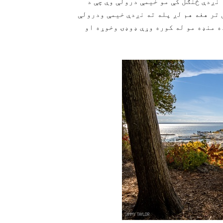
ه نږدې ځنګل کې مو خیمې درولې وې چې د
 تر هغه هم لږ پله ته نږدې خیمې ودرولې
ه منډه مو له کوره وړې ډوډۍ وخوړه او