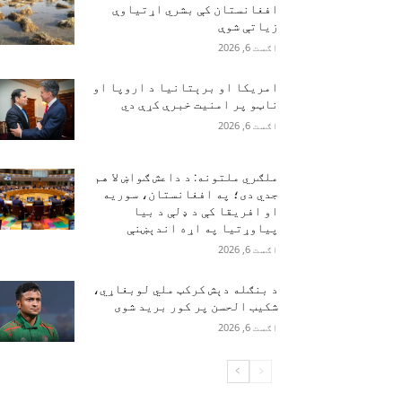
افغانستان کې بشري اړتیاوې
زیاتې شوې
اګست 6, 2026
امریکا او برېتانیا د اروپا او
ناټو پر امنیت خبرې کړې دي
اګست 6, 2026
ملګري ملتونه: د داعش ګواښ لا هم
جدي دی؛ په افغانستان، سوریه
او افریقا کې د ډلې د بیا
پیاوړتیا په اړه اندېښنې
اګست 6, 2026
د بنګله دېش کرکټ ملي لوبغاړي،
شکیب الحسن پر کور برید شوی
اګست 6, 2026