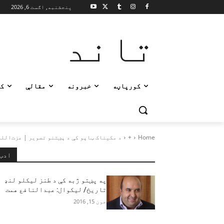
پنجشنبه, اګست 6, 2026
تاند
کورپاڼه
خبرونه
مقالې
ک
Home
+
د مکیناک ټاپو کې د پښتنو تصویر | عزت‌الل
ادب
په پښتو ژبه کې د طنز ليکلو لنډ
تاريخ/ ليکوال: عبدالنافع همت
جون 15, 2016