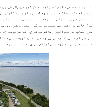
جالبه داده چې ټاپو ته باید په کښتیو کې ولاړ شې چې ش
موټر نه شته، خلک د اسونو په ګاډیو او بایسکلونو کې 
د اسونو د پښو کړپا واورېده ماته به یې لغمان را یاد 
ټول ځایونه وکتل چې فلمونه په کې ریکارډ شوي وو. ټا
کوي بیخي په پخوانیو زمانو کې ګرځي. تر ټولو ښه ځانګ
پرېښی او ډېرې لاسوهنې یې په کې نه دي کړي. چینې، دن
دومره طبیعي او زړه راښکونکي دي چې د انسان زړه او 