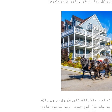
م ځل بیا له خپلې کورنۍ سره لاړم.
ته ته د ماکېناک تاریخي‌ پل دی چې پنځه
ر پله مزل کوي چې د اوبو له یوې غاړې