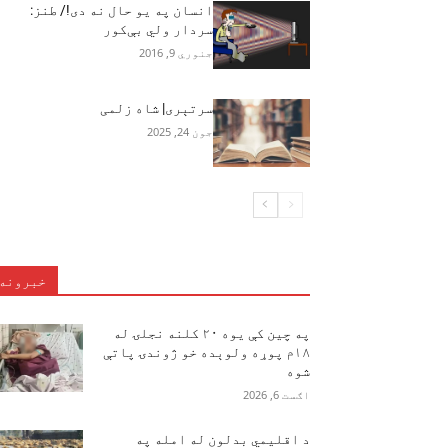
انسان په يو حال نه دی!/ طنز:
سردار ولي بې‌کور
جنوري 9, 2016
سرتېری| شاه زلمی
جون 24, 2025
خبرونه
په چین کې یوه ۲۰ کلنه نجلۍ له
۱۸م پوړه ولوېده خو ژوندۍ پاتې
شوه
اګست 6, 2026
د اقلیمي بدلون له امله په