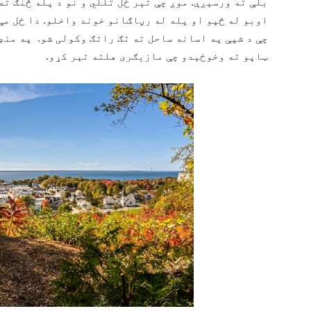
بلې ته ورسېږې. موږ چې تېر ځل تللي‌ و نو د پله څنګ ت
اوبو له څپو او پله له رڼاګانو خوند واخلو. دا ځل مې
چې د شپې په اسانه ساحل ته تګ راتګ وکولی شو. په منډ
ټاپو ته وخوځېدو چې مازیګری هلته تېر کړو.