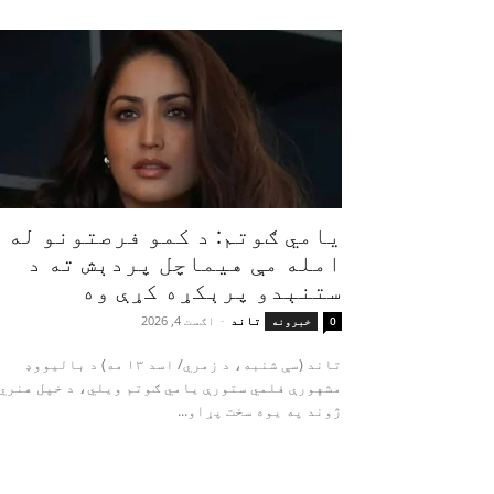
یامي ګوتم: د کمو فرصتونو له
امله مې هیماچل پردېش ته د
ستنېدو پرېکړه کړې وه
تاند
-
اګست 4, 2026
0
خبرونه
تاند (سې شنبه، د زمري/ اسد ۱۳ مه) د بالیووډ
مشهورې فلمي ستورې یامي ګوتم ویلي، د خپل هنري
ژوند په یوه سخت پړاو...