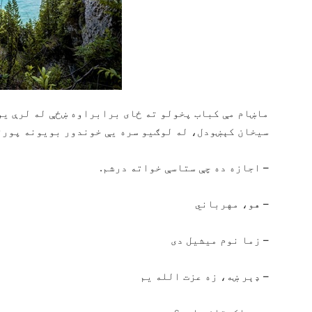
ماښام مې کباب پخولو ته ځای برابراوه ښځې له لرې یو س
سیخان کېښودل، له لوګیو سره یې خوندور بویونه پورته
– اجازه ده چې ستاسې خواته درشم.
– هو، مهرباني
– زما نوم میشیل دی
– ډېر ښه، زه عزت الله یم