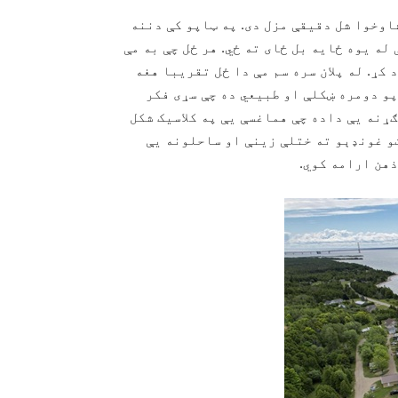
اوخوا شل دقیقې مزل دی. په ټاپو کې دننه
له یوه ځایه بل ځای ته ځي. هر ځل چې به مې
کړ. له پلان سره سم مې دا ځل تقریبا هغه
پو دومره ښکلې او طبیعي ده چې سړی فکر
ړنه یې داده چې هماغسې یې په کلاسیک شکل
ګو غونډېو ته ختلې زینې او ساحلونه یې
ذهن ارامه کوي.