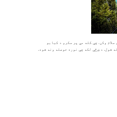
لام وکړ. چې کله مې پر سکرو د کبابو
 شول. د ښځې لکه چې نوره حوصله ونه شوه.