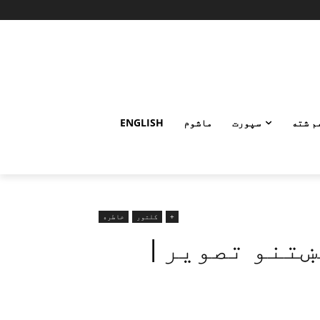
م شته
سپورت
ماشوم
ENGLISH
+
کلتور
خاطره
ښتنو تصویر |