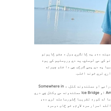
ینه ده، په ځانګړي ډول د هغو ځایونو
و کې مې لوستي. په دې وروستیو کې یوه
بیا په دې پسې ګرځم چې دا فلم چېرته
اري ترې خوند اخلم.
د کرونا پر وخت چې کور کې وم، ډېری وخت مې فلمونه، ډرامې او مستندونه کتل. د Somewhere in
Time فلم، Decision at Midnight ډرامه، American Sailors او Ice Bridge مستندونه مې وکتل چې درې
 وو. دا ټاپو زما له کوره تقریبا څلورساعته لرې ده،
الله اسرار سره لاړم، خو ځای دومره