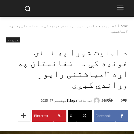
Home
خبرونه
د امنیت شورا په نننۍ غونډه کې د افغانستان په اړه
۳‌میاشتنی...
خبرونه
د امنیت شورا په نننۍ
غونډه کې د افغانستان په
اړه ۳‌میاشتنی راپور
وړاندې کېږي
خبریال:
S.Sapai
0
546
سپتمبر 17, 2025
Pinterest
X
Facebook