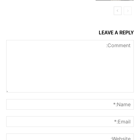
LEAVE A REPLY
Comment:
me:*
ail:*
ite: