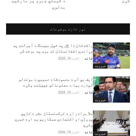
کړی
د قیمتي ډبرو پر مارکیټ
بدلوي
نور تازه موضوعات
راشدخان دا ځل په خپل بیټنګ د آیرلنډ په
وړاندې افغانستان ته بری په برخه کړ
تاند
-
اګست 10, 2026
خبرونه
ایف بي آی د محمودشاه حبیبي د موندلو
لپاره بیا د معلوماتو غوښتنه وکړه
تاند
-
اګست 10, 2026
خبرونه
ملا برادر او د ترکمنستان مشر د تاپي
پروژې او اقتصادي همکاریو په اړه خبرې
وکړې
تاند
-
اګست 10, 2026
خبرونه