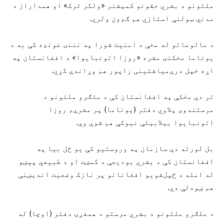
ملتونو د بشري حقونو کمېشنر «ولکر ترک» او همداراز د
مدني ټولنې استازي هم ګډون ولري.
د مالوماتو له مخې د امنیت شورا په نننۍ غونډه کې به د
یوناما مخکنۍ مشره «روزا اتونبایوا» د افغانستان په
اړه خپل درې‌میاشتینی راپور هم وړاندې کړي.
تر دې مخکې په افغانستان کې د ملګرو ملتونو د
مرستندوی پلاوي دفتر (یوناما) پر مشرې، روزا
اتونبایوا بېلابېلې نیوکې هم شوې وې.
بل لورته دې سازمان په وروستیو کې یو ځل بیا په
افغانستان کې د بشري بودیجې د کمښت او د طبیعي پېښو
له امله د ځپل‌شویو افغانانو پر نازک وضعیت اندېښنې
هم ښودلې دي.
د ملګرو ملتونو د بشري مرستو د همغږۍ دفتر (اوچا) له