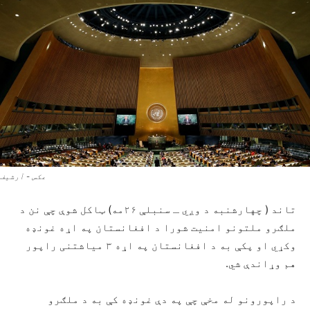
عکس - آرشیف
تاند ( چهارشنبه د وږي ـ سنبلې ۲۶مه) ټاکل شوې چې نن د
ملګرو ملتونو امنیت شورا د افغانستان په اړه غونډه
وکړي او پکې به د افغانستان په اړه ۳ میاشتنی راپور
هم وړاندې شي.
د راپورونو له مخې چې په دې غونډه کې به د ملګرو