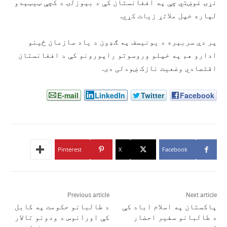
نړۍ غوښتي چې په افغانستان کې د بېوزلۍ د کچې ټیټېدو
لپاره خپل ملاتړ زیات کړي.
پر دې سربېره د یونیسف په ګډون د یاد سازمان ځینو
ادارو هم په خپلو وروسوتو راپورونو کې د افغانستان
اقتصادي وضعیت نازک ښودلی دی.
E-mail
LinkedIn
Twitter
Facebook
Pinterest
X
Facebook
Previous article
Next article
پاکستان په اسلام اباد کې
د طالبانو حکومت په کابل
د طالبانو سفیر احضار
کې اورانوس د ودونو تالار