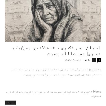
اسمان به ړنګ وي د قدم لاندې به ځمکه
نه وې| نصرت‌الله نصرت
تاند
-
اګست 7, 2026
+
0
هغه ورځ مه راولې خدایه چې ادکه نه وي. مور د مینې هغه ستر
سمندر دی، چې څپې یې د مهربانۍ تر پایه نه رسېږي....