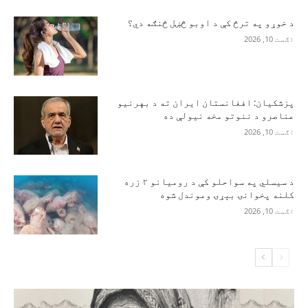
د خوړو په ترڅ کې د اوبو څښل څنګه دي؟
اګست 10, 2026
پزشکیان: افغانستان ایران ته د بهرنیو
عناصرو د ننوتو مخه نیولې ده
اګست 10, 2026
د سیسلي په سواحلو کې د رومیانو ۲ زره
کلنه پخوانۍ بېړۍ وموندل شوه
اګست 10, 2026