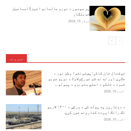
پر سوسور د نورو عالمانو اغېز | اسماعیل
خدمتګار
جولای 19, 2024
خبرونه
خوشحال خان کاکړ: پښتونخوا وطن نور د
جګړې اور ته نه شو غورځولای؛ د نویو صوبو
خبره د خلکو د اصلي ستونزو د پټولو...
اګست 10, 2026
د دوغارون په پوله کې د ورځې د ۱۴۰۰ لاریو
تګ راتګ اوږده کتارونه جوړ کړي
اګست 10, 2026