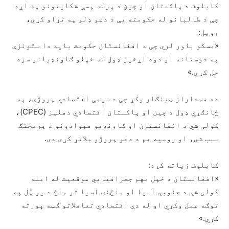
کابلوف د پاکستان او چین د پرله پسې شکایتونو په اړه
چې د طالبانو له حکومته یې د دغو ډلو په تړاو کړي،
وویل:
«مسکو باور لري چې د افغانستان حکومت باید دا ستونزې
په دوستانه او دوه اړخیز ډول له خپلو ګاونډیانو سره
حل کړي.»
ده همداراز ټینګار وکړ چې د سیمې اقتصادي پروژې، په
ځانګړي ډول د چین او پاکستان اقتصادي دهلېز (CPEC)،
کولی شي د افغانستان او ګاونډیو هېوادونو د پرمختګ
سبب شي، او روسیه هم د دغو پروژو ملاتړ کړی دی.
کابلوف زیاته کړه:
«افغانستان د خپل مهم جغرافیایي موقعیت له امله
کولی شي د جنوبي آسیا او منځنۍ آسیا تر منځ د یو پُل په
توګه عمل وکړي او له دې اقتصادي تعاملاتو ګټه پورته
کړي.»