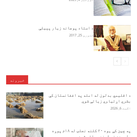
د استاد پوهاند زيار پېيلې
جنوري 25, 2017
خبرونه
د اقلیمي بدلون له امله په افغانستان کې
بشري اړتیاوې زیاتې شوې
اګست 6, 2026
په چین کې یوه ۲۰ کلنه نجلۍ له ۱۸م پوړه
ولوېده خو ژوندۍ پاتې شوه