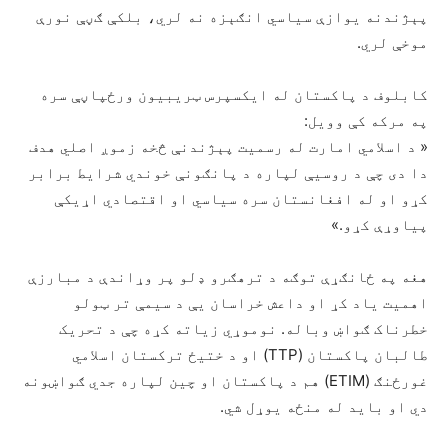
پېژندنه یوازې سیاسي انګېزه نه لري، بلکې ګڼې نورې
موخې لري.
کابلوف د پاکستان له ایکسپرس ټریبیون ورځپاڼې سره
په مرکه کې وویل:
« د اسلامي امارت له رسمیت پېژندنې څخه زموږ اصلي هدف
دا دی چې د روسیې لپاره د پانګونې خوندي شرایط برابر
کړو او له افغانستان سره سیاسي او اقتصادي اړیکې
پیاوړې کړو.»
هغه په ځانګړې توګه د ترهګرو ډلو پر وړاندې د مبارزې
اهمیت یاد کړ او داعش خراسان یې د سیمې تر ټولو
خطرناک ګواښ وباله. نوموړي زیاته کړه چې د تحریک
طالبان پاکستان (TTP) او د ختیځ ترکستان اسلامي
غورځنګ (ETIM) هم د پاکستان او چین لپاره جدي ګواښونه
دي او باید له منځه یوړل شي.