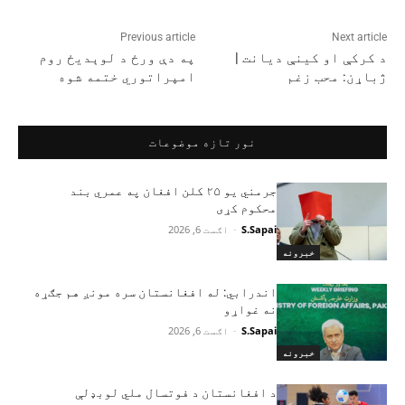
Previous article
Next article
د کرکې او کینې دیانت |
په دې ورځ د لوېدیځ روم
ژباړن: محب زغم
امپراتوري ختمه شوه
نور تازه موضوعات
جرمني یو ۲۵ کلن افغان په عمري بند
محکوم کړی
S.Sapai
-
اګست 6, 2026
خبرونه
اندرابي: له افغانستان سره مونږ هم جګړه
نه غواړو
S.Sapai
-
اګست 6, 2026
خبرونه
د افغانستان د فوتسال ملي لوبډلې