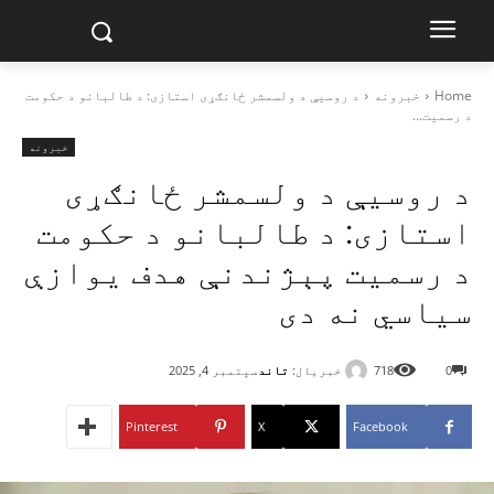
Home
خبرونه
د روسیې د ولسمشر ځانګړی استازی: د طالبانو د حکومت
د رسمیت...
خبرونه
د روسیې د ولسمشر ځانګړی
استازی: د طالبانو د حکومت
د رسمیت پېژندنې هدف یوازې
سیاسي نه دی
خبریال:
تاند
0
718
سپتمبر 4, 2025
Pinterest
X
Facebook