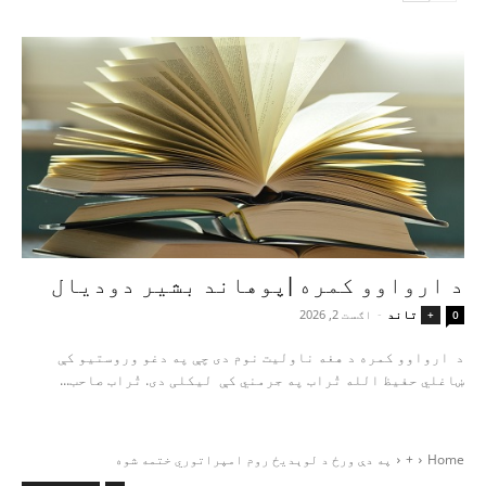
د ارواوو کمره |پوهاند بشیر دودیال
تاند
-
اګست 2, 2026
+
0
د ارواوو کمره د هغه ناولیت نوم دی چې په دغو وروستیو کې
ښاغلي حفیظ الله تُراب په جرمني کې لیکلی دی. تُراب صاحب...