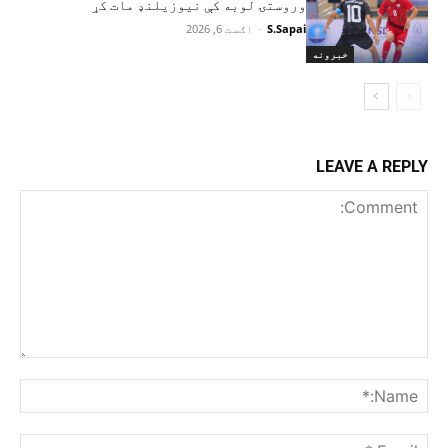
وروستۍ لوبه کې نیوزیلنډ مات کړ
S.Sapai
-
اګست 6, 2026
خبرونه
LEAVE A REPLY
Comment:
me:*
ail:*