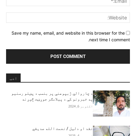
ite:
Save my name, email, and website in this browser for the
next time I comment.
ادب
د چاروالي ژبپوهنې پر بنسټ د پښتو رسنیو
په خبرونو کې د پيلامګر جوړښت څېړنه
اکتوبر 6, 2024
نقد او دلیل / نعمت الله صدیقي
نوومبر 4, 2025