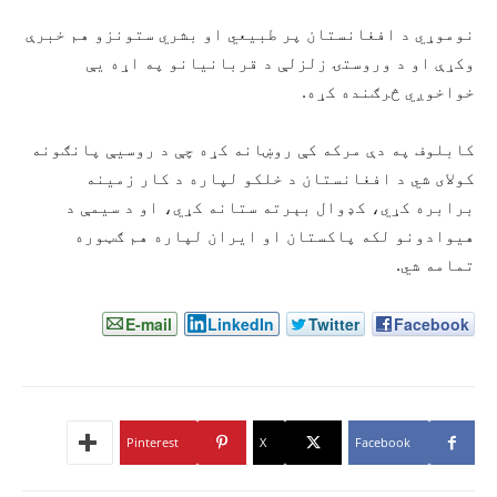
نوموړي د افغانستان پر طبیعي او بشري ستونزو هم خبرې
وکړې او د وروستۍ زلزلې د قربانیانو په اړه یې
خواخوږي څرګنده کړه.
کابلوف په دې مرکه کې روښانه کړه چې د روسیې پانګونه
کولای شي د افغانستان د خلکو لپاره د کار زمینه
برابره کړي، کډوال بېرته ستانه کړي، او د سیمې د
هیوادونو لکه پاکستان او ایران لپاره هم ګټوره
تمامه شي.
E-mail
LinkedIn
Twitter
Facebook
Pinterest
X
Facebook