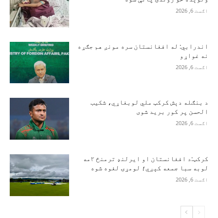
اګست 6, 2026
اندرابي: له افغانستان سره مونږ هم جګړه
نه غواړو
اګست 6, 2026
د بنګله دېش کرکټ ملي لوبغاړي، شکیب
الحسن پر کور برید شوی
اګست 6, 2026
کرکټ:د افغانستان او ایرلنډ ترمنځ ۲مه
لوبه سبا جمعه کېږي؛ لومړۍ لغوه شوه
اګست 6, 2026