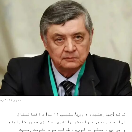
ضمیر کابلوف
تاند (چهارشنبه، د وږي/ سنبلې ۱۲ مه) د افغانستان
لپاره د روسیې د ولسمشر ځانګړی استازی ضمیر کابلوف،
وايي چې د مسکو له لوري د طالبانو د حکومت رسمیت