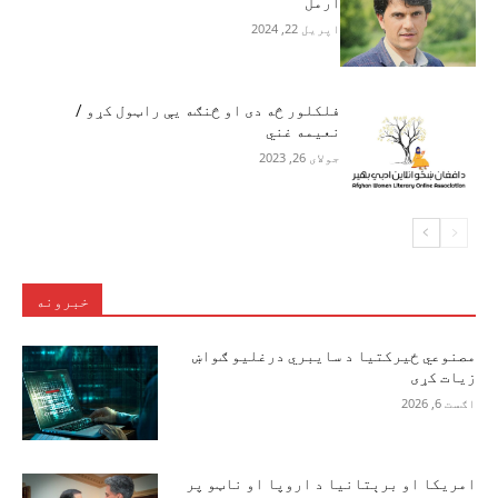
آرمل
اپریل 22, 2024
فلکلور څه دی او څنګه یې راټول کړو /
نعیمه غني
جولای 26, 2023
خبرونه
مصنوعي ځیرکتیا د سایبري درغلیو ګواښ
زیات کړی
اګست 6, 2026
امریکا او برېتانیا د اروپا او ناټو پر