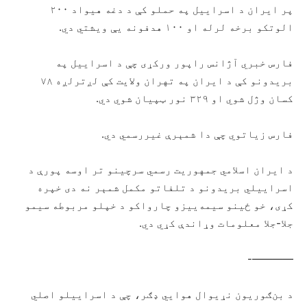
پر ایران د اسراییل په حملو کې د دغه هیواد ۲۰۰
الوتکو برخه لرله او ۱۰۰ هدفونه یې ویشتي دي.
فارس خبري آژانس راپور ورکړی چې د اسراییل په
بریدونو کې د ایران په تهران ولایت کې لږترلږه ۷۸
کسان وژل شوي او ۳۲۹ نور ټپیان شوي دي.
فارس زیاتوي چې دا شمېرې غیررسمي دي.
د ایران اسلامي جمهوریت رسمي سرچینو تر اوسه پورې د
اسراییلي بریدونو د تلفاتو مکمل شمېر نه دی خپره
کړی، خو ځینو سیمه‌ییزو چارواکو د خپلو مربوطه سیمو
جلا-جلا معلومات وړاندې کړي دي.
————-
د بن‌ګوریون نړیوال هوایي ډګر، چې د اسراییلو اصلي