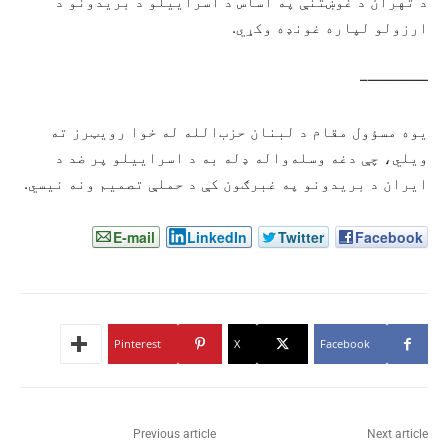
د تهران د غوښتنې په اساس د اسراییلو د بریدونو د
ارزولو لپاره غونډه وکړي.
————–
یوه مسؤول مقام د لبنان حزب‌الله له خوا رویټرز ته
ویلي، چې دغه وسله‌واله ډله به د اسراییلو پر ضد د
ایران د بریدونو په غبرګون کې د حملې تصمیم ونه نیسي.
E-mail
LinkedIn
Twitter
Facebook
Pinterest
X
Facebook
Previous article
Next article