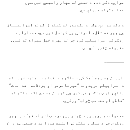
هوایي ډګر دی، د جمعې له سهار راهیسې خپل ټول
فعالیتونه درولي دي.
د دغه هوايي ډګر د بندېدو له کبله زرګونه اسراییلیان
چې بهر ته تلل، الوتنې یې کینسل شوي دي. همداراز د
زرګونو اسراییلیانو، چې له بهره خپل هیواد ته تلل،
سفرونه ځنډېدلي دي.
————–
ایران په یوه لیک کې د ملګرو ملتونو د امنیت شورا ته
د اسراییلو بریدونه “غیرقانوني او بزدلانه اقدامات”
بللي، او ټینګار یې کړی چې تهران به دې اقداماتو ته
“قاطع او مناسب ځواب” ورکړي.
هممهاله، رویټرز د ځینو ډیپلوماټانو له قوله راپور
ورکړی چې د ملګرو ملتونو امنیت شورا به د جمعې په ورځ