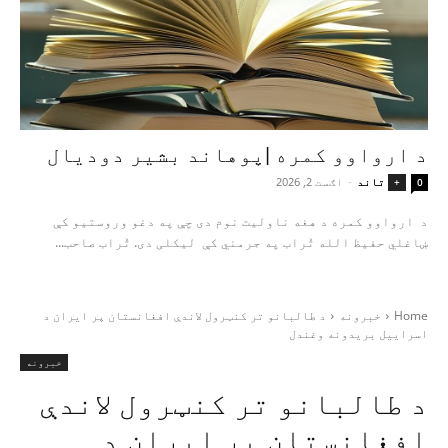
د ارواوو کمره |پوهاند بشیر دودیال
تاند
-
اګست 2, 2026
+
0
د ارواوو کمره د هغه ناولیت نوم دی چې په دغو وروستیو کې
ښاغلي حفیظ الله تُراب په جرمني کې لیکلی دی. تُراب صاحب...