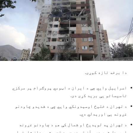
دا برخه تازه کېږی.
اسراییل وايي چې د ایران د اټومي پروګرام پر مرکزي
تاسیساتو یې برید کړی دی.
د تهران د ختیځ اوسېدونکي وايي چې د شدیدو چاودنو
غږونه ‌یې اورېدلي دي.
د تهران په لوېدیځ او شمال کې هم د چاودنو غږونه
اورېدل شوي دي، آن تر دې چې د تجریش میدان شاوخوا