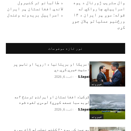
وال ستریټ ژورنال د یوه
د طالبانو تر کنټرول
اسراییلي چارواکي له
لاندې افغانستان پر ایران
قوله: موږ پر ایران د ۱۴
د اسراییل بریدونه وغندل
ورځنیو عملیاتو پلان جوړ
کړی
نور تازه موضوعات
امریکا او برېتانیا د اروپا او ناټو پر
امنیت خبرې کړې دي
S.Sapai
-
اګست 6, 2026
خبرونه
کرکټ:د افغانستان او ایرلنډ ترمنځ ۲مه
لوبه سبا جمعه کېږي؛ لومړۍ لغوه شوه
S.Sapai
-
اګست 6, 2026
خبرونه
په چین کې یوه ۲۰ کلنه نجلۍ له ۱۸م پوړه