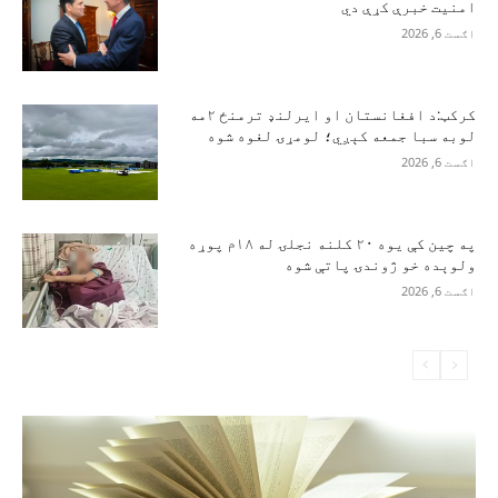
امنیت خبرې کړې دي
اګست 6, 2026
کرکټ:د افغانستان او ایرلنډ ترمنځ ۲مه
لوبه سبا جمعه کېږي؛ لومړۍ لغوه شوه
اګست 6, 2026
په چین کې یوه ۲۰ کلنه نجلۍ له ۱۸م پوړه
ولوېده خو ژوندۍ پاتې شوه
اګست 6, 2026