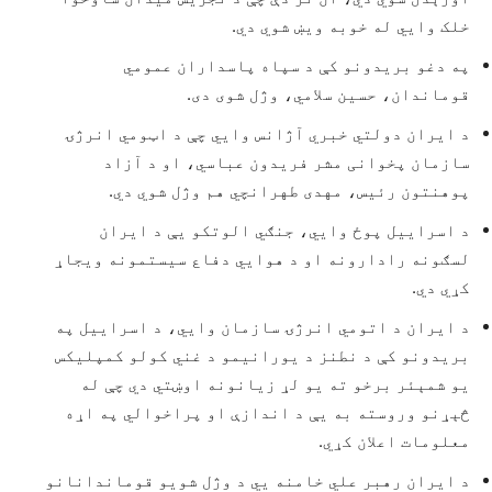
خلک وايي له خوبه ویښ شوي دي.
په دغو بریدونو کې د سپاه پاسداران عمومي
قوماندان، حسین سلامي، وژل شوی دی.
د ایران دولتي خبري آژانس وایي چې د اټومي انرژۍ
سازمان پخوانی مشر فریدون عباسي، او د آزاد
پوهنتون رئیس، مهدی طهرانچي هم وژل شوي دي.
د اسراییل پوځ وايي، جنګي الوتکو یې د ایران
لسګونه رادارونه او د هوايي دفاع سیستمونه ویجاړ
کړي دي.
د ایران د اتومي انرژۍ سازمان وايي، د اسراییل په
بریدونو کې د نطنز د یورانیمو د غني کولو کمپلیکس
یو شمېئر برخو ته یو لړ زیانونه اوښتي دي چې له
څېړنو وروسته به یې د اندازې او پراخوالي په اړه
معلومات اعلان کړي.
د ایران رهبر علي خامنه يي د وژل شویو قوماندانانو