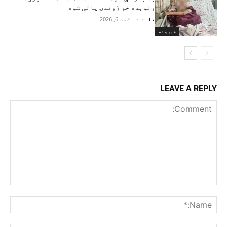
ولوېده خو ژوندۍ پاتې شوه
تاند
-
اګست 6, 2026
خبرونه
LEAVE A REPLY
Comment:
me:*