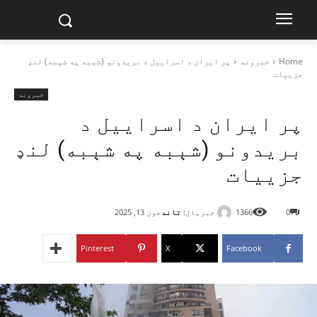
Home
خبرونه
پر ایران د اسراییل د بریدونو (شېبه په شېبه) لنډ
جزییات
خبرونه
پر ایران د اسراییل د
بریدونو (شېبه په شېبه) لنډ
جزییات
خبریال:
تاند
0
1366
جون 13, 2025
Pinterest
X
Facebook