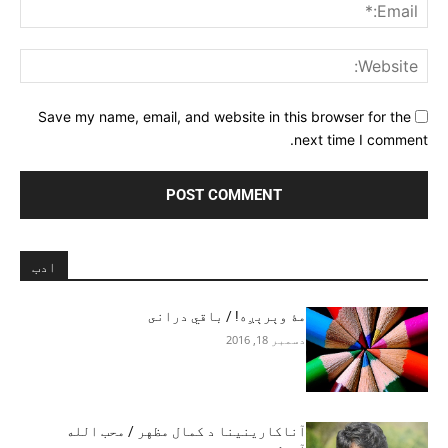
ail:*
ite:
Save my name, email, and website in this browser for the
next time I comment.
ادب
مۀ وېرېږه! / باقي درانى
دسمبر 18, 2016
آناکارينينا د کمال مظهر / محب الله