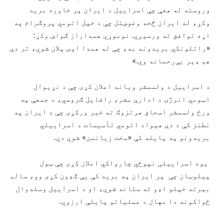
وروسته له هغې چې اسراییل د ایران پر خاوره برید
وکړ، له ایران څخه وغوښتل چې د خپل اتومي پروګرام په
اړه توافق ته ورسیږي. نوموړي همداراز ګواښ وکړ:
«راتلونکي بریدونه به، چې له همدا اوس پلان شوي، تر دې
هم ډېر بې‌رحمانه وي.»
د اسراییل د ولسمشر ویاند اعلان کړی چې د نړیوال
اټومي انرژۍ د ادارې مشر، رافایل ګروسي، د جمعې په
ورځ ولسمشر اسحاق هرتزوګ ته خبر ورکړی چې د ایران په
نطنز کې د دې هېواد اتومي تأسیسات د اسراییلي
بریدونو په پایله کې «سخت زیانمن» شوي دي.
یوه اسراییلی نپوځي چارواکي اعلان کړی چې ټول
پیلوټان چې پر ایران په برید کې یې ګډون کړی وو، سالم
بېرته خپلو اډو ته ستانه شوي، او د اسراییل وسله‌وال
ځواکونه دا مهال د عملیاتو پایلې ارزوي.