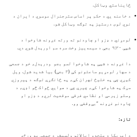
ځایناستي وټاکل.
د خامنه يي د حکم پر اساس سترجنرال موسوي د ایران د
نوي لوی درستیز په توګه وټاکل شو.
لومړني د ډزو او چاودنو ته ورته غږونه شاوخوا د
شپې ۹:۳۰ بجې د سیمه‌ییز وخت سره سم اورېدل شوي دي.
دا غږونه د شپې په شاوخوا لسو بجو ودرېدل، خو د جمعې
د سهار لومړیو ساعتونو کې (۳ بجې) بیا شدید شول. ویل
کېږي چې په ختیځ تهران کې، په ځانګړې توګه د پیروزي
سړک په شاوخوا کې، چیرې چې د هوايي ځواک څو اډې، د
وسلو زېرمې او نظامي فرقې موقعیت لري، د ډزو او
چاودنو غږونه “بې‌وقفې وو.
تازه:
د امریکا د متحدو ایالاتو ولسمشر د جمعې په ورځ،