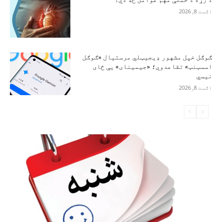
اګست 8, 2026
ګوګل خپل مشهور ډیجیټلي مرستیال «ګوګل
اسسټنټ» تقاعدوي؛ «جیمینای» یې ځای
نیسي
اګست 8, 2026