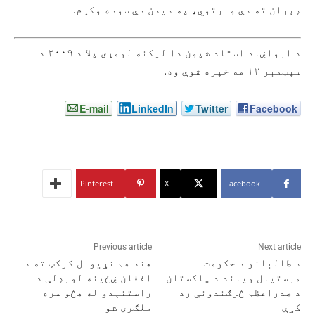
ډېران ته دې وارتوي، په دیدن دې سوده وکړم.
د ارواښاد استاد شپون دا لیکنه لومړی پلا د ۲۰۰۹ د
سپټمبر ۱۲ مه خپره شوې وه.
E-mail
LinkedIn
Twitter
Facebook
Pinterest
X
Facebook
Previous article
Next article
د طالبانو د حکومت
هند هم نړیوال کرکټ ته د
مرستیال ویاند د پاکستان
افغان ښځینه لوبډلې د
د صدراعظم څرګندونې رد
راستنېدو له هڅو سره
کړې
ملګری شو