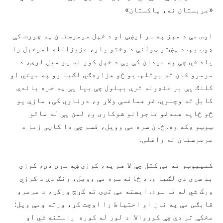
«عربستان نه، پاکستان»
اوس مې د مېز په سر ایښی او د خپل مرمرستان په چورت کې
ډوب یم. د پښتو ټولنې د وختو یار، عزیزالله امرخېل را
یاد شي چې په میدان کې یې د خپل کور نه یو میل لرې، د
مرمرو کان ته بوتلم. یو څو هزاره‌ګي لګیا وو په میتي او
کلنګ یې بر غنډونه ترې بېلول چې بیا یې په خره باندې
کابل ته وچلوي. غر هماغسې ولاړ و، درناوي کې، مازې یو
څو ځایه همدغو تاجرانو شوکاری و، لمن یې له ماتو
ټوټو ډکه وه. ځان سره مې وویل، قسم چې دا کاڼی زما د
مرمرستان نه راغلی.
کمپیوټر ته مې کتل چې لا هم په، کرزی ښه سړی دی، کرزی
بد سړی دی لګیا و. د ځانه سره مې وویل، رنګ دې د کرزي
ورک شي له تا سره. ایسته مې تڼۍ ته کړچ ورکړ، د مرمرو
قابګی مې په ناز او احتیاط را اوچت کړ، ورته ومې ویل:
مخکې تر دې چې کوروالا د لور له کوره راستنه شي او