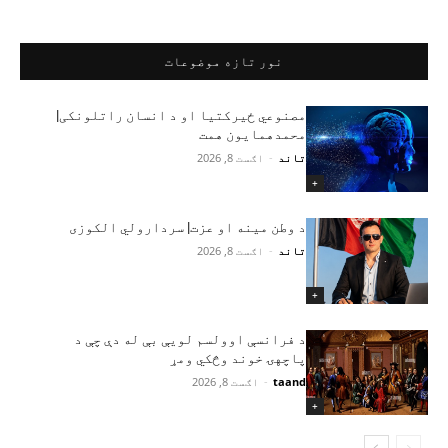
نور تازه موضوعات
مصنوعي ځیرکتیا او د انسان راتلونکی|
محمدهمایون همت
تاند
-
اګست 8, 2026
+
د وطن مینه او عزت| سردارولي الکوزی
تاند
-
اګست 8, 2026
+
د فرانسې اوولسم لویې بې له دې چې د
پاچهۍ خوند وڅکي ومړ
taand
-
اګست 8, 2026
+