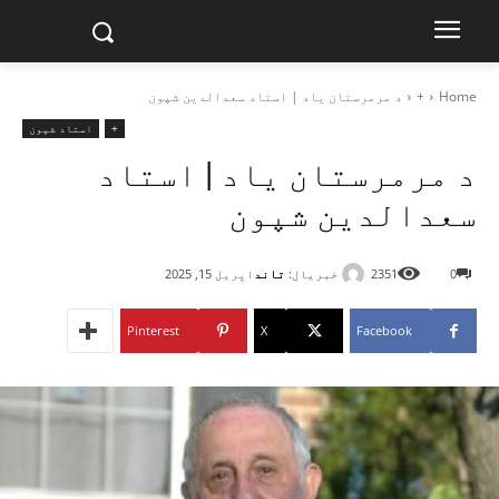
Home
+
د مرمرستان یاد | استاد سعدالدین شپون
+
استاد شپون
د مرمرستان یاد | استاد
سعدالدین شپون
خبریال:
تاند
0
2351
اپریل 15, 2025
Pinterest
X
Facebook