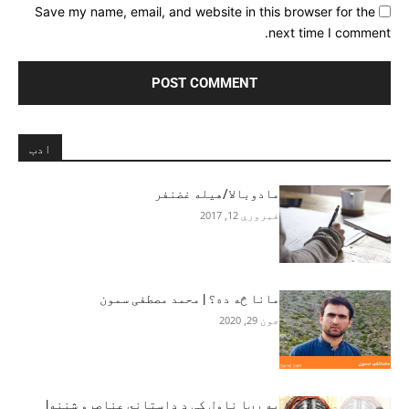
Save my name, email, and website in this browser for the
next time I comment.
ادب
مادوبالا/هیله غضنفر
فبروري 12, 2017
مانا څه ده؟ | محمد مصطفی سمون‎
جون 29, 2020
په رڼا ناول کې د داستاني عناصرو شننه|