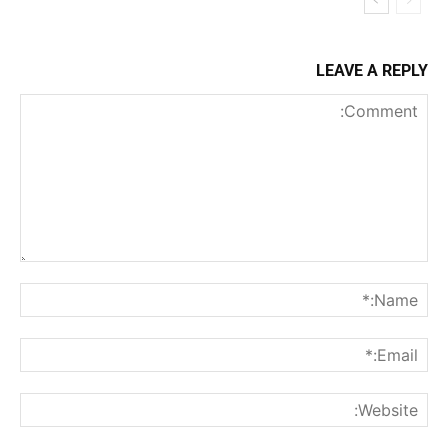
LEAVE A REPLY
Comment:
me:*
ail:*
ite: