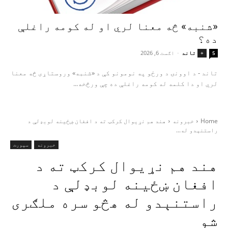
«شنبه» څه معنا لري او له کومه راغلې
ده؟
تاند
-
اګست 6, 2026
+
5
تاند - د اوونۍ د ورځو په نومونو کې د «شنبه» وروستاړی څه معنا
لري او دا کلمه له کومه راغلې ده چې ورڅخه...