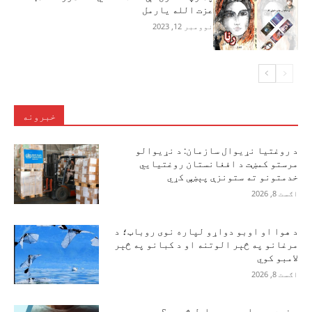
عزت الله یارمل
نوومبر 12, 2023
خبرونه
د روغتیا نړیوال سازمان: د نړیوالو
مرستو کمښت د افغانستان روغتیايي
خدمتونو ته ستونزې پېښې کړي
اګست 8, 2026
د هوا او اوبو دواړو لپاره نوی روباټ؛ د
مرغانو په څېر الوتنه او د کبانو په څېر
لامبو کوي
اګست 8, 2026
د زړه د حملې مهم عوامل څه دي؟