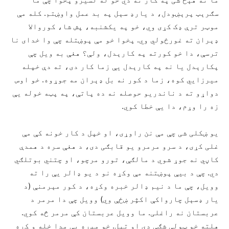
سګرېټ پرېښودل، د یارډ سېل په بد عمل واوښتم. کله مې
موټر ترې ډک کړی وي، خو په یکشنبه، پش شا، کوروالا
ډېران ته غورځولي وي. پخوا خو مې پوښتله چې وا خدای نا
ترسې، دا خو کورته په کارېدل، ولې؟ هغې به ویل چې
پکارېدل یا نه په کارېدل یې زما کار دی، ته دې خپله
میرزایي کوه، زما د کور نه بل ډېران مه جوړوه. خو اوس
دواړو ته د ناندریو حوصله نه ده پاتې، په پټه خوله یې
زه را وړم، دا یې خطا کوي.
یو ښکلی شی چې مې نن راوړی، او خپل د کار خونه کې مې
غلی کړی، د سرو مرمرو یو قابګی دی، د هغې سره د همدې
کاڼي نه جوړ شوي د مالګې، تورو مرچو، او چتني بوتلګي
دي. چې د بیې پوښتنه مې وکړه نو د یو ډالر یې را ته
وویل، چې ما د نیم ډالر خبره وکړه، د کور مېرمنې (د
یار ډسېل چارواکې اکثٍر ښځې وي) وویل چې دا مرمر د
عربستان نه راغلی. ما وویل عربستان کې مرمر څه کوي.
هلته خو ټولې شګې دي او تېل. خو مېړه یې مدا خله و کړه