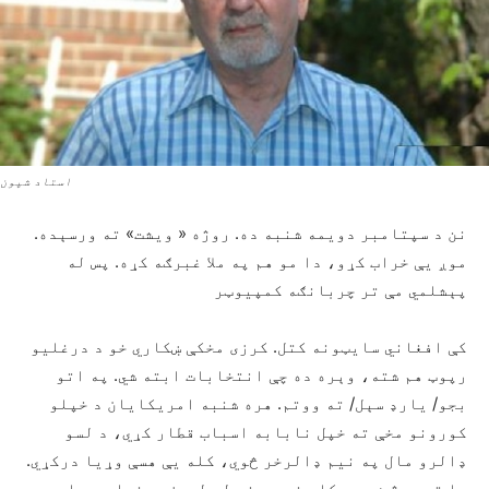
استاد شپون
نن د سپتامبر دویمه شنبه ده. روژه « ویشت» ته ورسېده.
موږ یې خراب کړو، دا مو هم په ملا غبرګه کړه. پس له
پېشلمي مې تر چربانګه کمپیوټر
کې افغاني سایټونه کتل. کرزی مخکې ښکاري خو د درغلیو
رپوټ هم شته، وېره ده چې انتخابات ابته شي. په اتو
بجو/ یارډ سېل/ ته ووتم. هره شنبه امریکایان د خپلو
کورونو مخې ته خپل نابابه اسباب قطار کړي، د لسو
ډالرو مال په نیم ډالرخر څوي، کله یې هسې وړیا درکړي.
ما ته هېڅ شی په کار نه دي خو له لسیزو پخوا چې ما