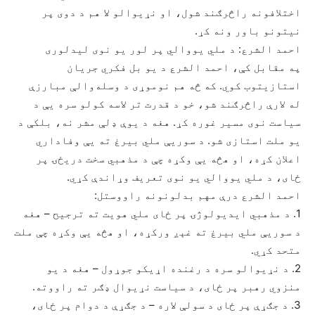
اختلافونه راڅرګند شول، او نړیوالو لا هم د دوی پر
نیتونو باور ونه کړ.
احمد الشرع: د ملي یووالي پر لور یو نوی لیدلوری
په مقابل کې، احمد الشرع د یو بل فکري جریان
استازیتوب کوي. که څه هم نوموړی د وسله‌والې مبارزې
له لارې راڅرګند شو، خو د قدرت تر لاسه کولو سره یې د
سیاست نوی مسیر غوره کړ. هغه د یوې ډلې مشر نه، بلکې د
یو ملت استازی شو. د سوریې ملي بیرغ ته یې وفاداري
اعلان کړه، او هڅه یې وکړه چې د مذهبي سخت دریځۍ پر
ځای، د ملي یووالي یو نوی تعریف وړاندې کړي.
احمد الشرع درې مهم بدلونونه راووستل:
1. د مذهبي ایدیولوژۍ پر ځای ملي هویت ته ترجیح – هغه
د سوریې ملي بیرغ ته غېږ ورکړه، او هڅه یې وکړه چې ملت
متحد کړي.
2. د نړیوالو سره د رغنده اړیکو جوړول – هغه د یو
منزوي رهبر پر ځای، د سیاست نړیوال ډګر ته راووته.
3. د جګړې پر ځای د سولې لاره – د جګړې د دوام پر ځای،