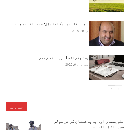
د طنز قالبونه/ ليکوال: عبدالنافع همت
مې 26, 2016
پښتونواله | نورالله زهير
فبروري 6, 2020
خبرونه
بلوچستان اوس په پاکستان کې تر ټولو
خطرناک ایالت دی