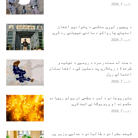
اګست 7, 2026
د پېښور لوړې محکمې د پخوانیو افغان
امنیتي چارواکو د ساتنې غوښتنې رد کړې
اګست 7, 2026
د هند له سمندر سره د روسیې د نښلېدو
طرحه؛ د رېللارې په دهلېز کې د افغانستان
احتمالي رول
اګست 7, 2026
ستورپوهانو د لمر د سطحې تر ټولو روښانه
عکسونه او ویډیوګانې ثبت کړې
اګست 7, 2026
شیعه مشرانو د طالبانو د عدلیې وزیر پر