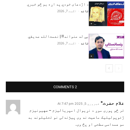
د اژدهای خودي په اړه یو څو خبري
تاند
-
اګست 7, 2026
+
بې له عنوانه!! | نعمت‌الله صدیقي
تاند
-
اګست 7, 2026
+
2 COMMENTS
غلام حضرت°
فبروري 5, 2025 At 7:47 pm
تر څو پوری موږ د نړیوال امپریالیزم – صهیونیزم
ژئوپولیتیک ماهیت نه وی پیژندلی نو تحلیلونه به
مو همداسی سطحی او پڅ وی.