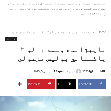
موسیقي د هیجان، عاطفې، مینې او کلیوال ژوند د ماښامونو او
حسرتجنو شېبو غږیزه انځورګري ده. موسیقي یوه ناوېلې او بې‌
ژبې انګازه ده...