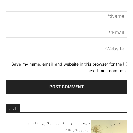
Comment:
me:*
ail:*
ite:
Save my name, email, and website in this browser for the
next time I comment.
ادب
د ښځو بانډار ګروپ سملاسي مشاعره
سپتمبر 24, 2018