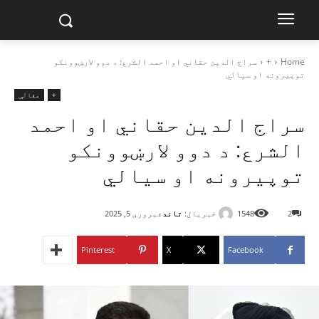
Home
+
سراج الدین حقاني او احمد الشرع: د دوو لارښوونکو
توپیرونه او سیالي
+
مقالې
سراج الدین حقاني او احمد
الشرع: د دوو لارښوونکو
توپیرونه او سیالي
خبریال:
تاند
2
1548
فبروري 5, 2025
Pinterest
X
Facebook