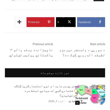
Pinterest
X
Facebook
Previous article
Next article
د سوریې د ولسمشر میرمن،
ناپېژانده وسله والو ۳
لطیفه الدروبي څوک ده؟
پاکستاني پولیس تښتولي
نور تازه موضوعات
عربي سرمایه او نوې استعمارګري: څنګه
اقتصادي ګټې له سیاسي تسلط سره
ونښلیدې؟
تاند
-
اګست 7, 2026
+