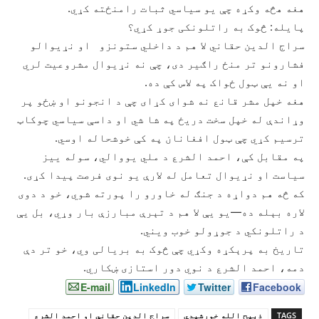
هغه هڅه وکړه چې یو سیاسي ثبات رامنځته کړي.
پایله: څوک به راتلونکی جوړ کړي؟
سراج الدین حقاني لا هم د داخلي ستونزو او نړیوالو
فشارونو تر منځ راګیر دی، چې نه نړیوال مشروعیت لري
او نه یې ټول ځواک په لاس کې ده.
هغه خپل مشر قانع نه شوای کړای چې د انجونو او ښځو پر
وړاندې له خپل سخت دریځ په شا شي او داسې سیاسي چوکاټ
ترسیم کړي چې ټول افغانان په کې خوشحاله اوسي.
په مقابل کې، احمد الشرع د ملي یووالي، سوله‌ ییز
سیاست او نړیوال تعامل له لارې یو نوی فرصت پیدا کړی.
که څه هم دواړه د جنګ له خاورو را پورته شوي، خو د دوی
لاره بېله ده—یو یې لا هم د تېرې مبارزې بار وړي، بل یې
د راتلونکي د جوړولو خوب ویني.
تاریخ به پرېکړه وکړي چې څوک به بریالی وي، خو تر دې
دمه، احمد الشرع د نوي دور استازی ښکاري.
E-mail
LinkedIn
Twitter
Facebook
TAGS
ذبیح الله خورشیدي
سراج الدین حقاني او احمد الشرع