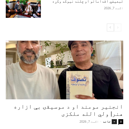
تبعیضي اقداماتو او چلند نیوکه وکړه
اګست 7, 2026
انجنیر مومند او د موسیقۍ بې‌ ازاره
هنر| ولي الله ملکزی
تاند
-
اګست 7, 2026
+
0