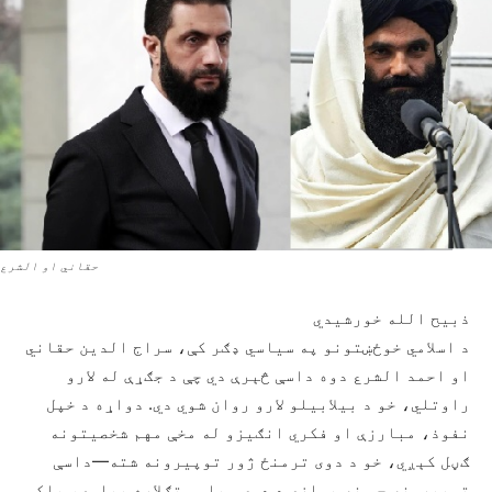
حقاني او الشرع
ذبیح الله خورشیدي
د اسلامي خوځښتونو په سیاسي ډګر کې، سراج الدین حقاني
او احمد الشرع دوه داسې څېرې دي چې د جګړې له لارو
راوتلي، خو د بیلابیلو لارو روان شوي دي. دواړه د خپل
نفوذ، مبارزې او فکري انګیزو له مخې مهم شخصیتونه
ګڼل کېږي، خو د دوی ترمنځ ژور توپیرونه شته—داسې
توپیرونه چې نه یوازې د دوی سیاسي تګلاره بېلوي، بلکې