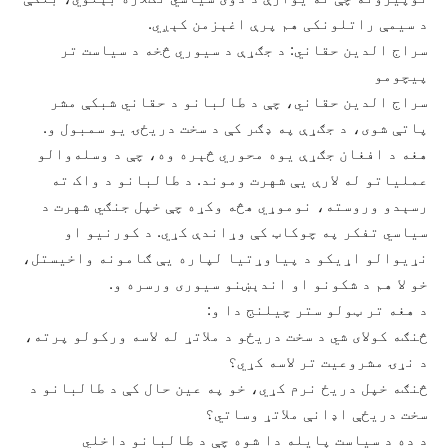
د سیمې راتلونکی هم پرې اغېزمن کېږي.
سراج الدین حقاني: د جګړې د سیوري څخه د سیاست تر
پیچومو
سراج الدین حقاني، چې د طالبانو د حقاني شبکې مشر
پاتې شوی، د جګړې په ډګر کې د سخت دریځۍ یو سمبول و.
هغه د افغان جګړې یوه محوري څېره وه، چې د وسله‌والو
عملیاتو له لارې یې شهرت وموند. د طالبانو د واک ته
رسېدو وروسته، نوموړي هڅه وکړه چې خپل جنګي شهرت د
سیاسي تفکر په چوکاټ کې وړاندې کړي. د کورنیو او
نړیوالو اړیکو د پیاوړتیا لپاره یې ګامونه واخیستل،
خو لا هم د شکونو او اندېښنو سیوری ورسره و.
د هغه تر ټولو ستر چیلنج دا و:
څنګه کولای شي د سخت دریځو د ملاتړ له لاسه ورکولو پرته،
د نړۍ مشروعیت تر لاسه کړي؟
څنګه خپل دریځ نرم کړي، خو په عین حال کې د طالبانو د
سخت دریځې اډانې ملاتړ وساتي؟
د ده د سیاست پایله دا شوه چې د طالبانو داخلي