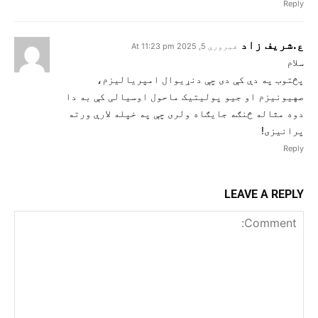
Reply
ع.شریف زاد
فبروري 5, 2025 At 11:23 pm
سلام
پڅتوب په دې کې دی چې دنړیوال امپریالیزم،
صهیونیزم او جیو پولیتیک ماحول اوسیالی کې به دا
دوه مثاله څنګه جایګاه ولری چې په خپله لارې ورته
پرانیزی!
Reply
LEAVE A REPLY