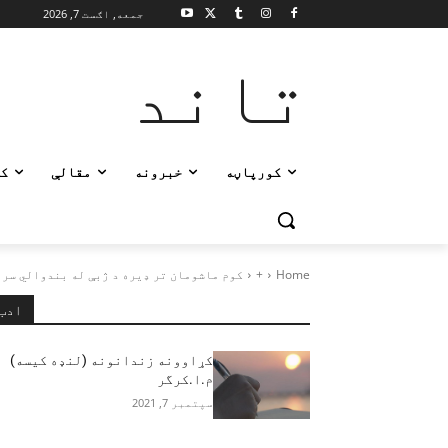
جمعه, اګست 7, 2026
تاند
کورپاڼه
خبرونه
مقالې
ک
Home
+
کوم ماشومان تر ډيره د ژبې له بندوالي سر
ادب
کړاوونه زندانونه (لنډه کیسه)
م.ا.کرگر
سپتمبر 7, 2021