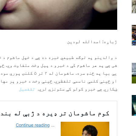
ژباړه: اسدالله لودین
د والدینو په توګه طبیعي خبره ده چې د خپل ماشوم د خ
شی چې په هر ماشوم کې د خبرو د پيل وخت متفاوت وي. ځ
یې بیا په ځنډ سره. ماشوم
او ځینې کلمې ناسمې تلفظوي. ځینې وخت د خبرو پر مها
ښکاري چې خبرو کولو کې ستونزې لري.
تقفصیل