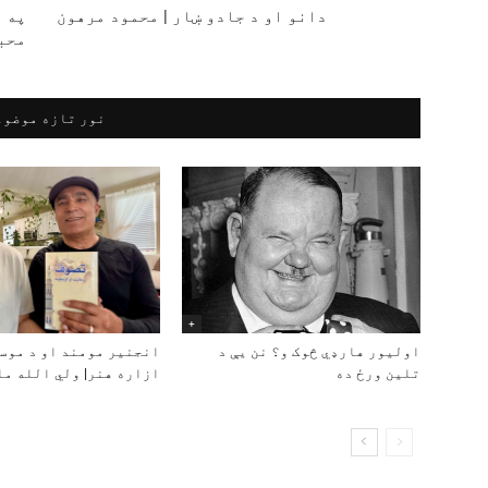
دانو او د جادو ښار | محمود مرهون
په ا
محب
نور تازه موضوع
+
اولیور هارډي څوک و؟ نن یې د
انجنیر مومند او د موسی
تلین ورځ ده
ازاره هنر| ولي الله مل