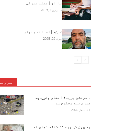
باران | هیله پسرلی
جنوري 2, 2019
غرڅه | اسدلله بلهار
جون 29, 2025
خبرونه
د مونشن برید؛ افغان وګړي په
عمري بند محکوم شو
اګست 6, 2026
په چین کې یوه ۲۰ کلنه نجلۍ له