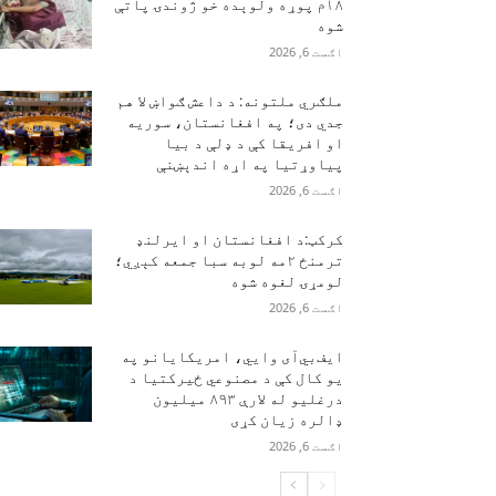
۱۸م پوړه ولوېده خو ژوندۍ پاتې
شوه
اګست 6, 2026
ملګري ملتونه: د داعش ګواښ لا هم
جدي دی؛ په افغانستان، سوریه
او افریقا کې د ډلې د بیا
پیاوړتیا په اړه اندېښنې
اګست 6, 2026
کرکټ:د افغانستان او ایرلنډ
ترمنځ ۲مه لوبه سبا جمعه کېږي؛
لومړۍ لغوه شوه
اګست 6, 2026
ایف‌بي‌آی وايي، امریکایانو په
یو کال کې د مصنوعي ځیرکتیا د
درغلیو له لارې ۸۹۳ میلیون
ډالره زیان کړی
اګست 6, 2026