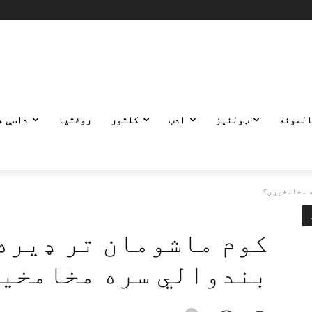
المونه
ټولنیز
ادب
کلتور
روغتیا
داسې ه
ه مخامخیږي؟
کوم ماشومان تر ډيره 
بندوالي سره مخامخی