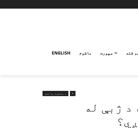
م شته
سپورت
ماشوم
ENGLISH
+
د ماشوم پالنه
د ژبې له
ږي؟