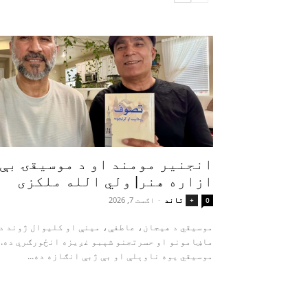
انجنیر مومند او د موسیقۍ بې‌
ازاره هنر| ولي الله ملکزی
تاند
-
اګست 7, 2026
+
0
موسیقي د هیجان، عاطفې، مینې او کلیوال ژوند د
ماښامونو او حسرتجنو شېبو غږیزه انځورګري ده.
موسیقي یوه ناوېلې او بې‌ ژبې انګازه ده...