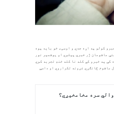
برو کولو په اړه جدي و اوسی، خو باید پوه
ینې ماشومان ژر خبرې پيلوي او یوشمېر نور
ان له ۲ تر ۵ کلنۍ پورې موده کې په خبرو کې کله نا کله خنډ تجربه کوي
ل ماشوم ځانګړي غږونه تکراروي او داسې