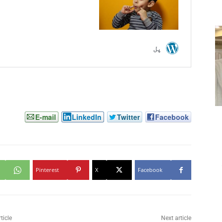
E-mail
LinkedIn
Twitter
Facebook
Pinterest
X
Facebook
ticle
Next article