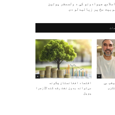
سلامي هېوادونو کې د ولسمشر پوتین
وبیت مخ پر زیاتېدلو دی
ات
+
+
قۍ بې‌
اقتصاد افغانستان چگونه
کزی
می‌تواند بدون نفت رشد کند؟| زهرا
پوپل